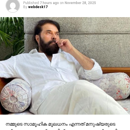
Published
7 hours ago
on
November 28, 2025
By
webdesk17
നമ്മുടെ സാമൂഹിക മൂലധനം എന്നത് മനുഷ്യരുടെ