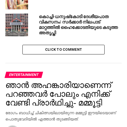
RELATED TOPICS:
#YOGIADITYANATH
GORAKHPUR
GORAKHPUR HOSPITAL
HIGH COURT
UP BJP
YOGI
കൊച്ചി-ധനുഷ്‌കോടി ദേശീയപാത
വികസനം: സര്‍ക്കാര്‍ നിലപാട്
UP NEXT
മോദി സര്‍ക്കാരിന്റെ കൗണ്ട്ഡൗണ്‍ ആരംഭിച്ചു;
മാറ്റത്തില്‍ ഹൈക്കോടതിയുടെ കടുത്ത
സിദ്ധരാമയ്യ
അതൃപ്തി
DON'T MISS
എം.കെ മുനീറിന്റെ സബ്മിഷന്‍; കോഴിക്കോട്
CLICK TO COMMENT
കോംട്രസ്റ്റ് കെട്ടിടം സംരക്ഷിത സ്മാരകമാക്കി
മാറ്റുമെന്ന് മന്ത്രി
ENTERTAINMENT
ഞാന്‍ അഹങ്കാരിയാണെന്ന്
പറഞ്ഞവര്‍ പോലും എനിക്ക്
വേണ്ടി പ്രാര്‍ഥിച്ചു- മമ്മൂട്ടി
രോഗം ബാധിച്ച് ചികിത്സയിലായിരുന്ന മമ്മൂട്ടി ഈയിടെയാണ്
പൊതുവേദിയില്‍ എത്താന്‍ തുടങ്ങിയത്.