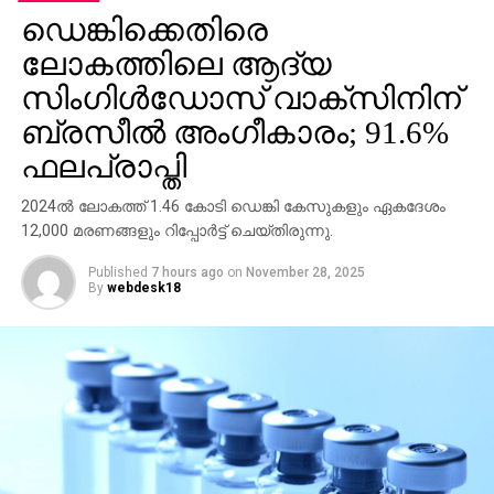
ഡെങ്കിക്കെതിരെ
എന്നിവരെ കേന്ദ്ര കഥാപാത്രങ്ങളാക്കി ജിതിന്‍ കെ.
ജോസ് സംവിധാനം നിര്‍വഹിച്ച ചിത്രമാണ് കളങ്കാവല്‍.
ലോകത്തിലെ ആദ്യ
ഡിസംബര്‍ അഞ്ചിനാണ് ചിത്രം റിലീസെത്തുന്നത്.
സിംഗിള്‍ഡോസ് വാക്സിനിന്
മമ്മൂട്ടി കമ്പനി നിര്‍മിക്കുന്ന ഈ ചിത്രം വേഫറര്‍
ബ്രസീല്‍ അംഗീകാരം; 91.6%
ഫിലിംസ് കേരളത്തില്‍ വിതരണത്തിനെത്തിക്കുന്നു.
ഫലപ്രാപ്തി
ജിഷ്ണു ശ്രീകുമാറും ജിതിന്‍ കെ. ജോസും ചേര്‍ന്ന്
തിരക്കഥ രചിച്ച കളങ്കാവല്‍ മമ്മൂട്ടി കമ്പനിയുടെ
2024ല്‍ ലോകത്ത് 1.46 കോടി ഡെങ്കി കേസുകളും ഏകദേശം
ബാനറില്‍ നിര്‍മിക്കുന്ന ഏഴാമത്തെ ചിത്രമാണ്.
12,000 മരണങ്ങളും റിപ്പോര്‍ട്ട് ചെയ്തിരുന്നു.
നേരത്തെ നവംബര്‍ 27 ന് റിലീസ് പ്രഖ്യാപിച്ചിരുന്ന
Published
7 hours ago
on
November 28, 2025
ചിത്രം ഡിസംബര്‍ അഞ്ചിലേക്ക് നീട്ടുകയായിരുന്നു.
By
webdesk18