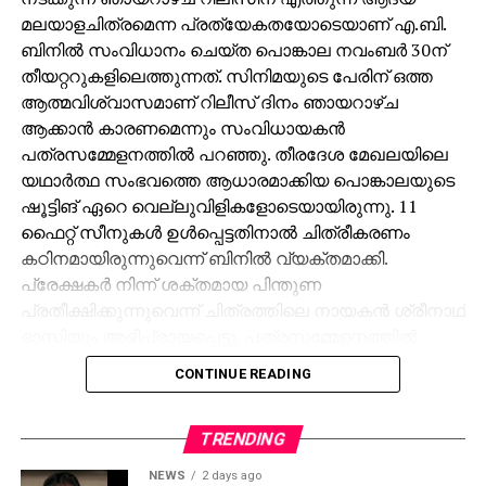
മലയാളചിത്രമെന്ന പ്രത്യേകതയോടെയാണ് എ.ബി.
ബിനില്‍ സംവിധാനം ചെയ്ത പൊങ്കാല നവംബര്‍ 30ന്
തീയറ്ററുകളിലെത്തുന്നത്. സിനിമയുടെ പേരിന് ഒത്ത
ആത്മവിശ്വാസമാണ് റിലീസ് ദിനം ഞായറാഴ്ച
ആക്കാന്‍ കാരണമെന്നും സംവിധായകന്‍
പത്രസമ്മേളനത്തില്‍ പറഞ്ഞു. തീരദേശ മേഖലയിലെ
യഥാര്‍ത്ഥ സംഭവത്തെ ആധാരമാക്കിയ പൊങ്കാലയുടെ
ഷൂട്ടിങ് ഏറെ വെല്ലുവിളികളോടെയായിരുന്നു. 11
ഫൈറ്റ് സീനുകള്‍ ഉള്‍പ്പെട്ടതിനാല്‍ ചിത്രീകരണം
കഠിനമായിരുന്നുവെന്ന് ബിനില്‍ വ്യക്തമാക്കി.
പ്രേക്ഷകര്‍ നിന്ന് ശക്തമായ പിന്തുണ
പ്രതീക്ഷിക്കുന്നുവെന്ന് ചിത്രത്തിലെ നായകന്‍ ശ്രീനാഥ്
ഭാസിയും അഭിപ്രായപ്പെട്ടു. പത്രസമ്മേളനത്തില്‍
ബാബുരാജ്, അലന്‍സിയര്‍, നായിക യാമി സോന,
CONTINUE READING
സൂര്യാ ക്രിഷ്, ഇന്ദ്രജിത്ത് ജഗജിത്ത്, ശ്രീരംഗ്, ദാവീദ്
ജേക്കബ്, അശ്വമേധ് എന്നിവരും നിര്‍മ്മാതാക്കളായ
അനില്‍ പിള്ള, ദീപു ബോസ് എന്നിവരും പങ്കെടുത്തു.
TRENDING
തുടര്‍ന്ന് ചിത്രത്തിലെ പാട്ടിന് ശ്രീനാഥ് ഭാസിയും
NEWS
2 days ago