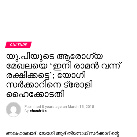
CULTURE
യു.പിയുടെ ആരോഗ്യ
മേഖലയെ ‘ഇനി രാമന്‍ വന്ന്
രക്ഷിക്കട്ടെ’; യോഗി
സര്‍ക്കാറിനെ ട്രോളി
ഹൈക്കോടതി
Published
8 years ago
on
March 15, 2018
By
chandrika
അലഹാബാദ്: യോഗി ആദിത്യനാഥ് സര്‍ക്കാറിന്റെ