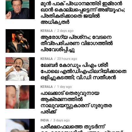
അലന്‍സിയറും ചുവടുവെച്ചു. ഗ്രേസ് ഫിലിം
മുന്‍ പാക് പ്രധാനമന്ത്രി ഇമ്രാന്‍
ഖാന്‍ കൊല്ലപ്പെട്ടെന്ന് അഭ്യൂഹം;
കമ്പനിയാണ് ചിത്രം നവംബര്‍ 30 ന് പുറത്തിറക്കുന്നത്.
പ്രതികരിക്കാതെ ജയില്‍
മാര്‍ക്കറ്റിംഗ് ബ്രിങ്ഫോര്‍ത്ത് അഡ്വര്‍ടൈസിങ്.
അധികൃതര്‍
KERALA
2 days ago
ആരോഗ്യ പ്രശ്‌നം; വേടനെ
തീവ്രപരിചരണ വിഭാഗത്തില്‍
പ്രവേശിപ്പിച്ചു
KERALA
23 hours ago
ലേബര്‍ കോഡും പിഎം ശ്രീ
പോലെ എല്‍ഡിഎഫിലറിയിക്കാതെ
ഒളിച്ചുകടത്തി; വി.ഡി സതീശന്‍
KERALA
1 day ago
പാലക്കാട് തെരുവുനായ
ആക്രമണത്തില്‍
നാലുവയസ്സുകാരന് ഗുരുതര
പരിക്ക്
INDIA
3 days ago
പരീക്ഷാഫലത്തെ തുടര്‍ന്ന്