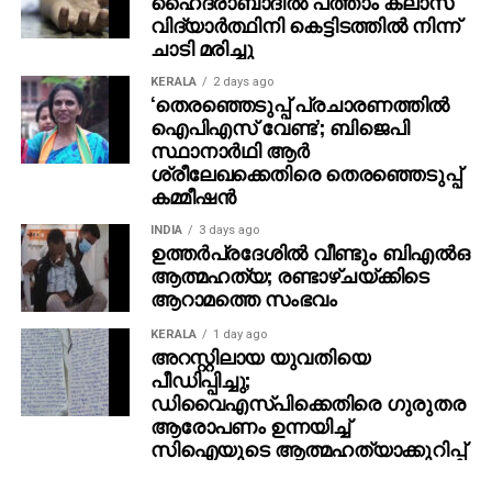
ഹൈദരാബാദില്‍ പത്താം ക്ലാസ്
വിദ്യാര്‍ത്ഥിനി കെട്ടിടത്തില്‍ നിന്ന്
ചാടി മരിച്ചു
KERALA
2 days ago
‘തെരഞ്ഞെടുപ്പ് പ്രചാരണത്തിൽ
ഐപിഎസ് വേണ്ട’; ബിജെപി
സ്ഥാനാർഥി ആർ
ശ്രീലേഖക്കെതിരെ തെരഞ്ഞെടുപ്പ്
കമ്മീഷൻ
INDIA
3 days ago
ഉത്തര്‍പ്രദേശില്‍ വീണ്ടും ബിഎല്‍ഒ
ആത്മഹത്യ; രണ്ടാഴ്ചയ്ക്കിടെ
ആറാമത്തെ സംഭവം
KERALA
1 day ago
അറസ്റ്റിലായ യുവതിയെ
പീഡിപ്പിച്ചു;
ഡിവൈഎസ്പിക്കെതിരെ ഗുരുതര
ആരോപണം ഉന്നയിച്ച്
സിഐയുടെ ആത്മഹത്യാക്കുറിപ്പ്