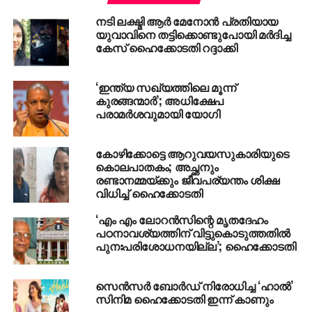
മുന്നോട്ടുവച്ചത്.
നടി ലക്ഷ്മി ആർ മേനോൻ പ്രതിയായ
യുവാവിനെ തട്ടിക്കൊണ്ടുപോയി മർദിച്ച
ലോക്‌സഭാ ഉപ തെരഞ്ഞെടുപ്പില്‍ സ്വന്തം തട്ടകത്തില്‍
കേസ് ഹൈക്കോടതി റദ്ദാക്കി
തന്നെ കനത്ത തിരിച്ചടി നേരിട്ട യോഗി ആദിത്യനാഥിന്
കോടതിയുടെ വിമര്‍ശം ഇരട്ടി പ്രഹരമാവുകയാണ്.
‘ഇന്ത്യ സഖ്യത്തിലെ മൂന്ന്
കേരളത്തിലും കര്‍ണാടകയിലും പ്രചാരണത്തിനായി
കുരങ്ങന്മാര്‍’; അധിക്ഷേപ
എത്തിയ യോഗി ആരോഗ്യ, ക്രമസമാധാനം
പരാമര്‍ശവുമായി യോഗി
എന്നിവയില്‍ യു.പിയെ മാതൃകയാക്കണമെന്ന്
ആവശ്യപ്പെട്ടിരുന്നു.
കോഴിക്കോട്ടെ ആറുവയസുകാരിയുടെ
കൊലപാതകം; അച്ഛനും
ക്രമസമാധാന നിലയില്‍ രാജ്യത്തെ ഏറ്റവും മോശം
രണ്ടാനമ്മയ്ക്കും ജീവപര്യന്തം ശിക്ഷ
റെക്കോര്‍ഡാണ് യു.പിക്കെന്ന് കഴിഞ്ഞ ദിവസം കേന്ദ്ര
വിധിച്ച് ഹൈക്കോടതി
സര്‍ക്കാര്‍ പാര്‍ലമെന്റില്‍ അവതരിപ്പിച്ച രേഖകള്‍
‘എം എം ലോറൻസിന്റെ മൃതദേഹം
സാക്ഷ്യപ്പെടുത്തുന്നു. രാജ്യത്ത് കഴിഞ്ഞ വര്‍ഷം
പഠനാവശ്യത്തിന് വിട്ടുകൊടുത്തതിൽ
ഏറ്റവും കൂടുതല്‍ വര്‍ഗീയ കലാപങ്ങള്‍ നടന്നത്
പുനഃപരിശോധനയില്ല’; ഹൈക്കോടതി
യു.പിയില്‍ യോഗി മന്ത്രിസഭ അധികാരമേറ്റ
ശേഷമാണെന്ന് കേന്ദ്രം ലോക്‌സഭയില്‍ വെച്ച രേഖ
സെന്‍സര്‍ ബോര്‍ഡ് നിരോധിച്ച ‘ഹാല്‍’
ചൂണ്ടിക്കാണിക്കുന്നു.
സിനിമ ഹൈക്കോടതി ഇന്ന് കാണും