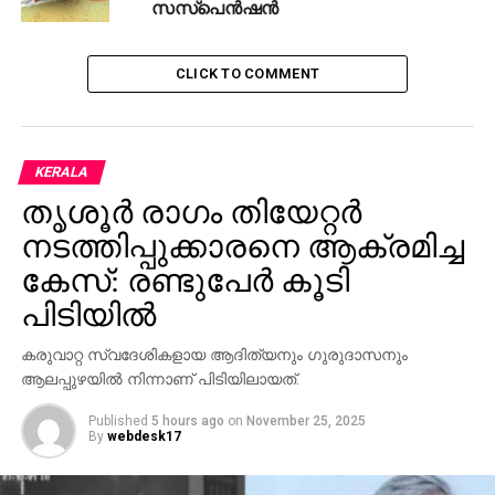
സസ്‌പെന്‍ഷന്‍
തുടങ്ങിയ ഇടങ്ങളിൽ തീപിടുത്തങ്ങൾ
വർധിക്കാനും വ്യാപിക്കാനുമുള്ള സാധ്യത
CLICK TO COMMENT
കൂടുതലാണ്. ഫയർ ഓഡിറ്റ് നടത്തേണ്ടതും
കൃത്യമായ സുരക്ഷാ മുൻകരുതൽ
സ്വീകരിക്കുകയും ചെയ്യേണ്ടതാണ്. ഇവയോട്
ചേർന്ന് താമസിക്കുന്നവരും സ്ഥാപനങ്ങൾ
KERALA
നടത്തുന്നവരും പ്രത്യേകം ജാഗ്രത പാലിക്കുക.
തൃശൂര്‍ രാഗം തിയേറ്റര്‍
ചൂട് അധികരിക്കുന്ന സാഹചര്യത്തിൽ കാട്ടുതീ
നടത്തിപ്പുക്കാരനെ ആക്രമിച്ച
വ്യാപിക്കാനുള്ള സാധ്യതയുണ്ട്.
വനമേഖലയോട് ചേർന്ന് താമസിക്കുന്നവരും
കേസ്: രണ്ടുപേര്‍ കൂടി
വിനോദ സഞ്ചാരികളും പ്രത്യേകം ജാഗ്രത
പിടിയില്‍
പാലിക്കണം. കാട്ടുതീ ഉണ്ടാകാനുള്ള
സാഹചര്യങ്ങൾ ഒഴിവാക്കണം. വനം വകുപ്പിന്റെ
കരുവാറ്റ സ്വദേശികളായ ആദിത്യനും ഗുരുദാസനും
നിർദേശങ്ങൾ കർശനമായി പാലിക്കണം.
ആലപ്പുഴയില്‍ നിന്നാണ് പിടിയിലായത്.
വിദ്യാഭ്യാസ സ്ഥാപനങ്ങളിൽ
Published
5 hours ago
on
November 25, 2025
By
webdesk17
വിദ്യാർത്ഥികൾക്ക് ശുദ്ധമായ കുടിവെള്ളം
ഉറപ്പാക്കേണ്ടതും, ക്ലാസ് മുറികളിൽ വായു