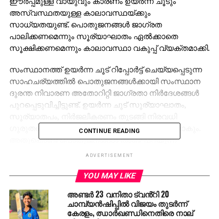
ഈർപ്പമുള്ള വായുവും കാരണം ഉയർന്ന ചൂടും
അസ്വസ്ഥതയുള്ള കാലാവസ്ഥയ്ക്കും
സാധ്യതയുണ്ട്. പൊതുജനങ്ങൾ ജാഗ്രത
പാലിക്കണമെന്നും സൂര്യാഘാതം ഏൽക്കാതെ
സൂക്ഷിക്കണമെന്നും കാലാവസ്ഥാ വകുപ്പ് വ്യക്തമാക്കി.
സംസ്ഥാനത്ത് ഉയർന്ന ചൂട് റിപ്പോർട്ട് ചെയ്യപ്പെടുന്ന
സാഹചര്യത്തിൽ പൊതുജനങ്ങൾക്കായി സംസ്ഥാന
ദുരന്ത നിവാരണ അതോറിറ്റി ജാഗ്രതാ നിർദേശങ്ങൾ
പുറപ്പെടുവിച്ചിട്ടുണ്ട്. ഉയർന്ന ചൂട് സൂര്യാഘാതം,
സൂര്യാതപം, നിർജലീകരണം തുടങ്ങി നിരവധി
ഗുരുതരമായ ആരോഗ്യപ്രശ്നങ്ങൾക്ക് കാരണമാകും.
CONTINUE READING
അതുകൊണ്ട് പൊതുജനങ്ങൾ താഴെ പറയുന്ന
നിർദേശങ്ങൾ പാലിക്കേണ്ടതാണ്.
ADVERTISEMENT
നിർദേശങ്ങൾ
YOU MAY LIKE
അണ്ടർ 23 വനിതാ ട്വൻ്റി 20
പകൽ 11 am മുതല്‍ 3 pm വരെയുള്ള സമയത്ത്
ചാമ്പ്യൻഷിപ്പിൽ വിജയം തുടർന്ന്
നേരിട്ട് ശരീരത്തിൽ കൂടുതൽ സമയം
കേരളം, ഝാർഖണ്ഡിനെതിരെ നാല്