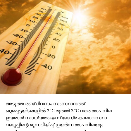
അടുത്ത രണ്ട് ദിവസം സംസ്ഥാനത്ത്
ഒറ്റപ്പെട്ടയിടങ്ങളിൽ 2°C മുതൽ 3°C വരെ താപനില
ഉയരാൻ സാധ്യതയെന്ന് കേന്ദ്ര കാലാവസ്ഥാ
വകുപ്പിന്റെ മുന്നറിയിപ്പ്. ഉയർന്ന താപനിലയും