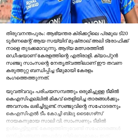
കർഷകത്തൊഴിലാളികൾ,
വഴിയോരക്കച്ചവടക്കാർ, മറ്റേതെങ്കിലും
കാഠിന്യമുള്ള ജോലികളിൽ ഏർപ്പെടുന്നവർ
എന്നിവർ ജോലി സമയം ക്രമീകരിക്കുക.
ജോലിയിൽ ആവശ്യമായ വിശ്രമം ഉറപ്പ്
തിരുവനന്തപുരം: ആഭ്യന്തര ക്രിക്കറ്റിലെ പ്രമുഖ ടി20
വരുത്തുക.
ടൂര്‍ണമെന്റ് ആയ സയ്യിദ് മുഷ്താഖ് അലി ട്രോഫിക്ക്
നാളെ തുടക്കമാവുന്നു. ആദ്യ മത്സരത്തില്‍
ഉച്ചവെയിലിൽ കന്നുകാലികളെ മേയാൻ
ഒഡീഷയാണ് കേരളത്തിന്റെ എതിരാളി. ക്യാപ്റ്റന്‍
വിടുന്നതും മറ്റ് വളർത്ത് മൃഗങ്ങളെ വെയിലത്ത്
സഞ്ജു സാംസന്റെ നേതൃത്വത്തിലാണ് ഈ തവണ
കെട്ടിയിടുന്നതും ഒഴിവാക്കണം. മൃഗങ്ങൾക്കും
കരുത്തുറ്റ ബന്ധിപ്പിച്ച ടീമുമായി കേരളം
പക്ഷികൾക്കും ജല ലഭ്യത ഉറപ്പാക്കുക.
രംഗത്തെത്തുന്നത്.
കുട്ടികളെയോ വളർത്തുമൃഗങ്ങളെയോ പാർക്ക്
ചെയ്ത വാഹനങ്ങളിൽ ഇരുത്തി പോകാൻ
യുവത്വവും പരിചയസമ്പത്തും ഒരുമിച്ചുള്ള ടീമില്‍
പാടില്ല.
കെഎസിഎല്ലില്‍ മികവ് തെളിയിച്ച താരങ്ങള്‍ക്കും
അവസരം ലഭിച്ചിട്ടുണ്ട്. സഞ്ജുവിന്റെ സഹോദരനും
ജലം പാഴാക്കാതെ ഉപയോഗിക്കാനും മഴ
കെഎസിഎല്‍ ടീം കോച്ചി ബ്ലൂ ടൈഗേഴ്‌സ്
ലഭിക്കുമ്പോൾ പരമാവധി ജലം
നായകനുമായ സാലി വി. സാംസണും ടീമില്‍
സംഭരിക്കാനുമുള്ള നടപടികൾ സ്വീകരിക്കണം.
ഉള്‍പ്പെട്ടിട്ടുണ്ട്. കേരളത്തിനുവേണ്ടി സഹോദരങ്ങള്‍
നിർജലീകരണം തടയാന്‍ കുടിവെള്ളം എപ്പോഴും
ഒന്നിച്ചിറങ്ങുന്ന അപൂര്‍വ നിമിഷവുമാകും ഇത്.