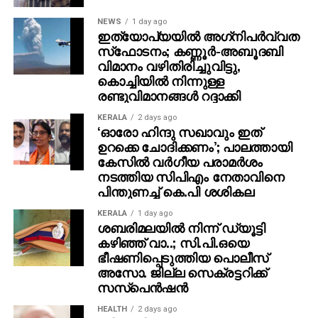
രാജ്യത്ത് മറ്റിടങ്ങളിലും സമാന രീതിയില്‍ തട്ടിപ്പ്
നടന്നിട്ടുണ്ടോയെന്ന് അന്വേഷണം
NEWS
1 day ago
ഇത്യോപ്യയില്‍ അഗ്‌നിപര്‍വ്വത
പുരോഗമിക്കുകയാണ്. കൂടുതല്‍ സംസ്ഥാനങ്ങളില്‍
സ്‌ഫോടനം; കണ്ണൂർ-അബൂദബി
കൈവശം വിവരങ്ങള്‍ ചോര്‍ന്നിട്ടുണ്ടെന്ന്
വിമാനം വഴിതിരിച്ചുവിട്ടു,
കണ്ടെത്തിയാല്‍ കേസ് കേന്ദ്ര ഏജന്‍സികള്‍ക്ക്
കൊച്ചിയിൽ നിന്നുള്ള
കൈമാറേണ്ട സാഹചര്യമുണ്ടാകും.
രണ്ടുവിമാനങ്ങൾ റദ്ദാക്കി
KERALA
2 days ago
‘ഓരോ ഹിന്ദു സഖാവും ഇത്
ഉറക്കെ ചോദിക്കണം’; പാലത്തായി
കേസിൽ വർഗീയ പരാമർശം
നടത്തിയ സിപിഎം നേതാവിനെ
പിന്തുണച്ച് കെ.പി ശശികല
KERALA
1 day ago
ശബരിമലയില്‍ നിന്ന് ഡ്യൂട്ടി
കഴിഞ്ഞ് വാ..; സി.പി.ഒയെ
ഭീഷണിപ്പെടുത്തിയ പൊലീസ്
അസോ. ജില്ല സെക്രട്ടറിക്ക്
സസ്‌പെന്‍ഷന്‍
HEALTH
2 days ago