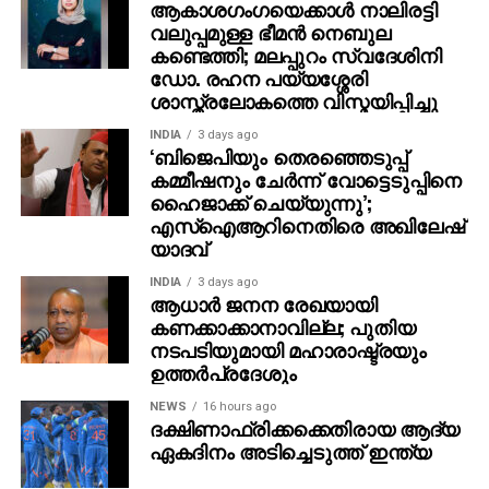
ആകാശഗംഗയെക്കാള്‍ നാലിരട്ടി
സിം നീക്കം ചെയ്താലും സേവനം തുടരും. ഉപേക്ഷിച്ച
വലുപ്പമുള്ള ഭീമന്‍ നെബുല
സിം ഉപയോക്തൃ അക്കൗണ്ടുകള്‍ സുരക്ഷാ ഭീഷണി
കണ്ടെത്തി; മലപ്പുറം സ്വദേശിനി
ഡോ. രഹന പയ്യശ്ശേരി
സൃഷ്ടിക്കുന്നുവെന്ന് കേന്ദ്ര ടെലികമ്യൂണിക്കേഷന്‍
ശാസ്ത്രലോകത്തെ വിസ്മയിപ്പിച്ചു
മന്ത്രാലയം വിലയിരുത്തുന്നു.
പലരും സിം വാങ്ങി അക്കൗണ്ട് ആരംഭിച്ച് പിന്നീട് സിം
INDIA
3 days ago
‘ബിജെപിയും തെരഞ്ഞെടുപ്പ്
ഉപേക്ഷിക്കുന്ന രീതി അന്വേഷണ ഏജന്‍സികള്‍ക്കും
കമ്മീഷനും ചേർന്ന് വോട്ടെടുപ്പിനെ
നിരീക്ഷണത്തിനും തടസം സൃഷ്ടിക്കുന്നതായാണ്
ഹൈജാക്ക് ചെയ്യുന്നു’;
കണ്ടെത്തല്‍.
എസ്ഐആറിനെതിരെ അഖിലേഷ്
യാദവ്
യു.പി.ഐ., ബാങ്കിങ് ആപ്പുകള്‍ തുടങ്ങി ഡിജിറ്റല്‍
പേയ്‌മെന്റുകളില്‍ ഇതിനോടുസമാനമായ
INDIA
3 days ago
ആധാർ ജനന രേഖയായി
കര്‍ശനസുരക്ഷാ സംവിധാനം നിലവിലുണ്ട്. സേബി
കണക്കാക്കാനാവില്ല; പുതിയ
മുന്‍പ് നിര്‍ദേശിച്ചതുപോലെ സിം ബന്ധിപ്പിക്കല്‍,
നടപടിയുമായി മഹാരാഷ്ട്രയും
ഫേഷ്യല്‍ റെക്കഗ്‌നിഷന്‍ തുടങ്ങി കൂടുതല്‍ സുരക്ഷാ
ഉത്തർപ്രദേശും
നടപടികളിലേക്ക് രാജ്യത്ത് നീങ്ങുന്നുവെന്നതിനും
NEWS
16 hours ago
പുതിയ മാര്‍ഗനിര്‍ദേശം സൂചനയാകുന്നു.
ദക്ഷിണാഫ്രിക്കക്കെതിരായ ആദ്യ
ഏകദിനം അടിച്ചെടുത്ത് ഇന്ത്യ