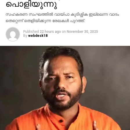
പൊളിയുന്നു
സഹകരണ സംഘത്തില്‍ വായ്പാ കുടിശ്ശിക ഇല്ലെന്ന വാദം
തെറ്റെന്ന് തെളിയിക്കുന്ന രേഖകള്‍ പുറത്ത്.
Published
22 hours ago
on
November 30, 2025
By
webdesk18