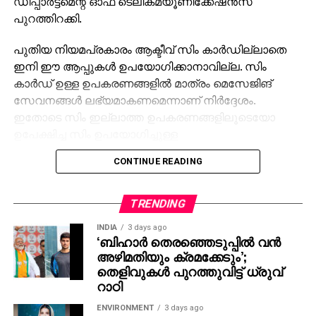
ഡിപ്പാര്‍ട്ട്‌മെന്റ് ഓഫ് ടെലികമ്യൂണിക്കേഷന്‍സ്
പുറത്തിറക്കി.
പുതിയ നിയമപ്രകാരം ആക്ടീവ് സിം കാര്‍ഡില്ലാതെ
ഇനി ഈ ആപ്പുകള്‍ ഉപയോഗിക്കാനാവില്ല. സിം
കാര്‍ഡ് ഉള്ള ഉപകരണങ്ങളില്‍ മാത്രം മെസേജിങ്
സേവനങ്ങള്‍ ലഭ്യമാകണമെന്നാണ് നിര്‍ദ്ദേശം.
ഇതോടെ സിം ഇല്ലാത്ത ഉപകരണങ്ങളിലൂടെയോ
ഉപേക്ഷിച്ച സിം ഉപയോഗിച്ചുള്ള
അക്കൗണ്ടുകളിലൂടെയോ ആപ്പുകള്‍ പ്രവര്‍ത്തിപ്പിക്കുന്ന
CONTINUE READING
രീതി പൂര്‍ണമായി തടയപ്പെടും.
വെബ് ബ്രൗസര്‍ വഴി ലോഗിന്‍ ചെയ്യുന്ന
TRENDING
ഉപയോക്താക്കള്‍ ആറ് മണിക്കൂറിന് ഒരിക്കല്‍ ലോഗ്
INDIA
3 days ago
ഔട്ട് ചെയ്യേണ്ടതുണ്ടെന്ന് പുതിയ മാര്‍ഗനിര്‍ദ്ദേശം
‘ബിഹാർ തെരഞ്ഞെടുപ്പിൽ വൻ
പറയുന്നു. ലോഗ് ഔട്ട് ചെയ്യാത്ത പക്ഷം സിസ്റ്റം
അഴിമതിയും ക്രമക്കേടും’;
സ്വമേധയാ ഉപയോക്താവിനെ ലോഗ് ഔട്ട് ചെയ്യും.
തെളിവുകൾ പുറത്തുവിട്ട് ധ്രുവ്
റാഠി
ഇപ്പോള്‍ വാട്‌സാപ്പ് പോലുള്ള ആപ്പുകളില്‍ ലോഗിന്‍
ENVIRONMENT
3 days ago
സമയത്ത് മാത്രമാണ് സിം കാര്‍ഡ് ആവശ്യം. പിന്നീട്