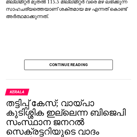
സാമ്പത്തിക അടിയന്തിരാവസ്ഥ; നടപടി
മില്ലിമീറ്റര്‍ മുതല്‍ 115.5 മില്ലിമീറ്റര്‍ വരെ മഴ ലഭിക്കുന്ന
ജനങ്ങളെ ബുദ്ധിമുട്ടിലാക്കും: തോമസ് ഐസക്
സാഹചര്യത്തെയാണ് ശക്തമായ മഴ എന്നത് കൊണ്ട്
അര്‍ത്ഥമാക്കുന്നത്.
DON'T MISS
എടിഎം നാളെ പ്രവര്‍ത്തിക്കില്ല;
ബാങ്കിടപാടുമുണ്ടാവില്ല
CONTINUE READING
KERALA
തട്ടിപ്പ് കേസ്; വായ്പാ
കുടിശ്ശിക ഇല്ലെന്ന ബിജെപി
സംസ്ഥാന ജനറല്‍
സെക്രട്ടറിയുടെ വാദം