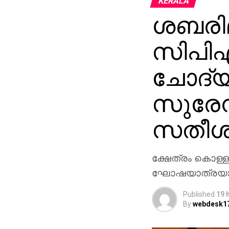
KERALA
ശബരിമ
സിപിഎ
ചോദ്യ
സുരേന്
സതീശന
ക്ഷേത്രം കൊള്ള
ഘോഷയാത്രയാണ്
Published
19 
By
webdesk1