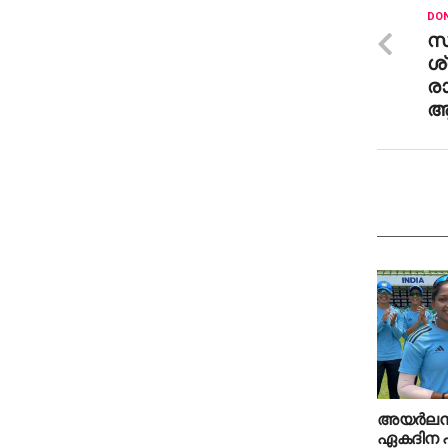
DON
സി
ശ്
രാ
ആവ
അയര്‍ലന
ഏകദിന പര