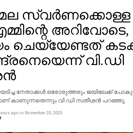
ല സ്വര്‍ണക്കൊള്ള
മ്മിന്റെ അറിവോടെ,
ം ചെയ്യേണ്ടത് കടക
ദ്രനെയെന്ന് വി.ഡി
്‍
യടിച്ച നേതാക്കള്‍ ഒരോരുത്തരും ജയിലേക്ക് പോകു
 കാണുന്നതെന്നും വി ഡി സതീശന്‍ പറഞ്ഞു.
hours ago
on
November 20, 2025
7