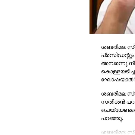
ശബരിമല സ്വ
പ്രസിഡന്റും
അമ്പരന്നു നി
കൊള്ളയടിച്ച
ഘോഷയാത്രയാ
ശബരിമല സ്വ
സതീശന്‍ പറ
ചെയ്യേണ്ടതെ
പറഞ്ഞു.
ശബരിമല സ്വര