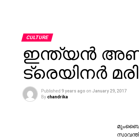
CULTURE
ഇന്ത്യന്‍ അണ്ടര്
ട്രെയിനര്‍ മരി
Published
9 years ago
on
January 29, 2017
By
chandrika
മുംബൈ: ഇ
സാവന്തിന