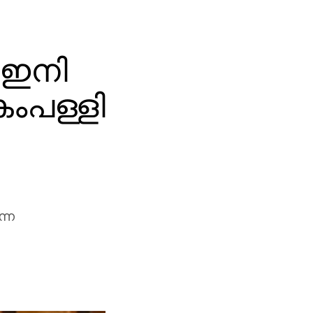
 ഇനി
ംപള്ളി
ന്ന