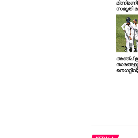
മിന്നിമണ
സമൃതി മന്
അഞ്ച് ഇന
താരങ്ങള
നെഗറ്റീ