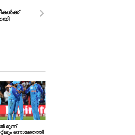
കള്‍ക്ക്
ായി
്‍ മൂന്ന്
്റിലും ഒന്നാമതെത്തി