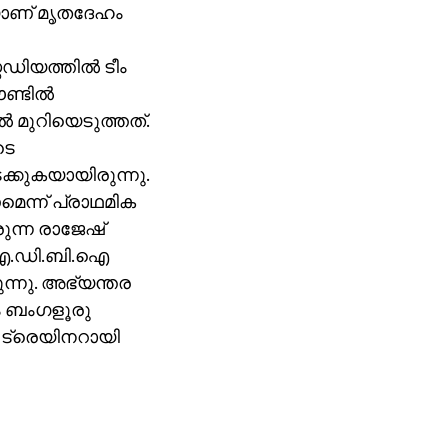
യാണ് മൃതദേഹം
ഡിയത്തില്‍ ടീം
്ടില്‍
്‍ മുറിയെടുത്തത്.
ടെ
ക്കുകയായിരുന്നു.
െന്ന് പ്രാഥമിക
രുന്ന രാജേഷ്
ൈ ഐ.ഡി.ബി.ഐ
രുന്നു. അഭ്യന്തര
േഹം ബംഗളൂരു
ം ട്രെയിനറായി