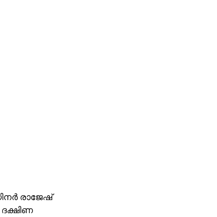
െയിനര്‍ രാജേഷ്
. ദക്ഷിണ