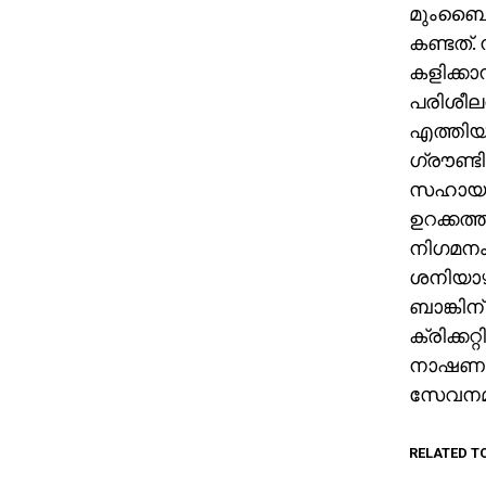
മുംബൈയ
കണ്ടത്.
കളിക്കാ
പരിശീലന
എത്തിയി
ഗ്രൗണ്ട
സഹായത്ത
ഉറക്കത
നിഗമനം. 
ശനിയാഴ്
ബാങ്കിന്
ക്രിക്ക
നാഷണല്‍
സേവനമനു
RELATED T