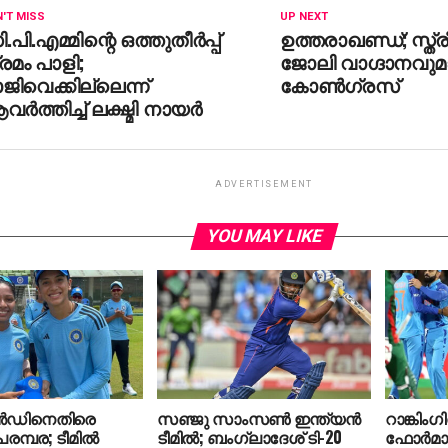
'T MISS
UP NEXT
.പി.എമ്മിന്റെ ഒത്തുതീര്‍പ്പ്
ഉത്തരാഖണ്ഡ്; സ്ത്രീ
രമം പാളി;
ജോലി വാഗ്ദാനവുമ
ജിവെക്കില്ലെന്ന്
കോണ്‍ഗ്രസ്
ര്‍ത്തിച്ച് ലക്ഷ്മി നായര്‍
ADVERTISEMENT
YOU MAY LIKE
്‍ഡിനെതിരെ
സഞ്ജു സാംസൺ ഇന്ത്യൻ
റാങ്കിംഗില
മ്പര; ടീമില്‍
ടീമിൽ; ബംഗ്ലാദേശ് ടി-20
ഫോര്‍മാറ