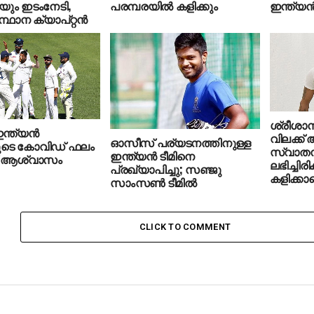
ിയും ഇടംനേടി,
പരമ്പരയിൽ കളിക്കും
ഇന്ത്യന്‍ 
ഥാന ക്യാപ്റ്റന്‍
ശ്രീശാ
്ത്യന്‍
വിലക്ക്
ഓസീസ് പര്യടനത്തിനുള്ള
ുടെ കോവിഡ് ഫലം
സ്വാതന്
ഇന്ത്യന്‍ ടീമിനെ
വ്;ആശ്വാസം
ലഭിച്ചിരി
പ്രഖ്യാപിച്ചു; സഞ്ജു
കളിക്കാമ
സാംസണ്‍ ടീമില്‍
CLICK TO COMMENT