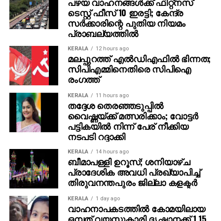
പഴയ വാഹനങ്ങള്‍ക്ക് ഫിറ്റ്‌നസ്
ടെസ്റ്റ് ഫീസ് 10 ഇരട്ടി; കേന്ദ്ര
സര്‍ക്കാരിന്റെ പുതിയ നിയമം
പ്രാബല്യത്തില്‍
KERALA
12 hours ago
മലപ്പുറത്ത് എല്‍ഡിഎഫില്‍ ഭിന്നത;
സിപിഎമ്മിനെതിരെ സിപിഐ
രംഗത്ത്
KERALA
11 hours ago
തദ്ദേശ തെരഞ്ഞടുപ്പില്‍
വൈഷ്ണയ്ക്ക് മത്സരിക്കാം; വോട്ടര്‍
പട്ടികയില്‍ നിന്ന് പേര് നീക്കിയ
നടപടി റദ്ദാക്കി
KERALA
14 hours ago
ബീമാപള്ളി ഉറൂസ്; ശനിയാഴ്ച
പ്രാദേശിക അവധി പ്രഖ്യാപിച്ച്
തിരുവനന്തപുരം ജില്ലാ കളക്ടര്‍
KERALA
1 day ago
വാഹനാപകടത്തില്‍ കോമയിലായ
ഒമ്പത് വയസ്സുകാരി ദൃഷാനക്ക് 1.15