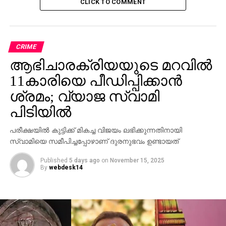
CLICK TO COMMENT
CRIME
ആഭിചാരക്രിയയുടെ മറവിൽ
11കാരിയെ പീഡിപ്പിക്കാൻ
ശ്രമം; വ്യാജ സ്വാമി
പിടിയിൽ
പരീക്ഷയിൽ കുട്ടിക്ക് മികച്ച വിജയം ലഭിക്കുന്നതിനായി
സ്വാമിയെ സമീപിച്ചപ്പോഴാണ് ദുരനുഭവം ഉണ്ടായത്
Published
5 days ago
on
November 15, 2025
By
webdesk14