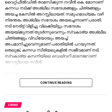
വൈറ്റ്‌ഫീൽഡിൽ താമസിക്കുന്ന നവീൻ കെ. മോനാണ്
കന്നഡ നടിക്ക് അശ്ലീല സന്ദേശങ്ങളും ചിത്രങ്ങളും
അയച്ച കേസിൽ അറസ്റ്റിലായത്. സമൂഹമാധ്യമം വഴി
നിരന്തരം അശ്ലീല സന്ദേശം അയച്ചെന്നാണ് പരാതി.
നടി നേരിട്ട് വിളിച്ചു വിലക്കിയിട്ടും സന്ദേശം
അയയ്ക്കുന്നത് തുടർന്നുവെന്നും സ്വകാര്യ അശ്ലീല
ചിത്രങ്ങളും വിഡിയോയും അയച്ച്
അപമാനിച്ചുവെന്നുമാണ് പരാതിയിൽ പറയുന്നത്.
തെലുങ്ക്, കന്നഡ സീരിയലുകളിൽ സജീവമാണ് നടി.
സ്വകാര്യ കമ്പനിയിലെ ഡെലിവറി മാനേജറാണ്
അറസ്റ്റിലായ നവീൻ.
മൂന്നു മാസങ്ങൾക്കുമുൻപ് സമൂഹമാധ്യമമായ
ഫെയ്സ്‌ബുക്കിൽ ‘നവീൻസ്’ എന്ന ഐഡിയിൽനിന്ന്
CONTINUE READING
ഫ്രണ്ട്സ് റിക്വസ്റ്റ് നടിക്ക് വന്നിരുന്നു. ഫ്രണ്ട്സ്
റിക്വസ്റ്റ് സ്വീകരിച്ചില്ലെങ്കിലും ഇയാൾ സ്വകാര്യ
ഭാഗങ്ങളുടെ ചിത്രങ്ങളെടുത്ത് മെസഞ്ചറിലൂടെ
ദിവസവും അയച്ചിരുന്നു. ഇതേത്തുടർന്ന് നടി ഇയാളെ
CRIME
ബ്ലോക്ക് ചെയ്തു. എന്നാൽ പിന്നീട് പല പുതിയ