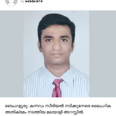
By
webdesk14
ബെംഗളൂരു: കന്നഡ സീരിയൽ നടിക്കുനേരെ ലൈംഗിക
അതിക്രമം നടത്തിയ മലയാളി അറസ്റ്റിൽ.