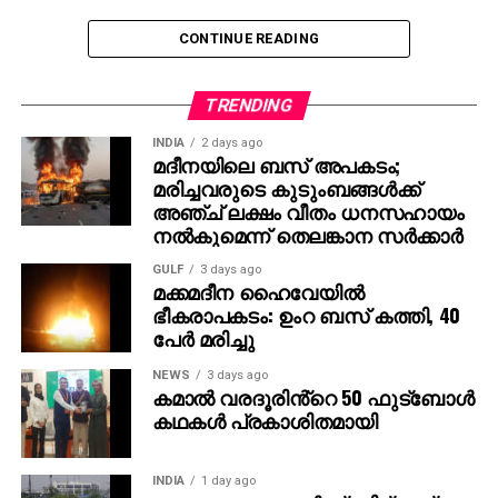
CONTINUE READING
TRENDING
INDIA
2 days ago
മദീനയിലെ ബസ് അപകടം;
മരിച്ചവരുടെ കുടുംബങ്ങള്‍ക്ക്
അഞ്ച് ലക്ഷം വീതം ധനസഹായം
നല്‍കുമെന്ന് തെലങ്കാന സര്‍ക്കാര്‍
GULF
3 days ago
മക്കമദീന ഹൈവേയില്‍
ഭീകരാപകടം: ഉംറ ബസ് കത്തി, 40
പേര്‍ മരിച്ചു
NEWS
3 days ago
കമാൽ വരദൂരിൻ്റെ 50 ഫുട്ബോൾ
കഥകൾ പ്രകാശിതമായി
INDIA
1 day ago