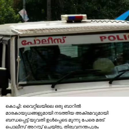
കൊച്ചി: വൈറ്റിലയിലെ ഒരു ബാറില്‍
മാരകായുധങ്ങളുമായി നടത്തിയ അക്രമവുമായി
ബന്ധപ്പെട്ട് യുവതി ഉള്‍പ്പെടെ മൂന്നു പേരെ മരട്
പൊലീസ് അറസ്റ്റ് ചെയ്തു. തിരുവനന്തപുരം