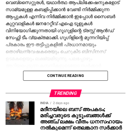
വെബ്‌സൈറ്റുരള്‍, യഥാര്‍ത്ഥ ആപ്ലിക്കേഷനുകളോട്
സാമ്യമുള്ള കബളിപ്പിക്കാന്‍ വേണ്ടി നിര്‍മ്മിക്കുന്ന
ആപ്പുകള്‍ എന്നിവ നിര്‍മ്മിക്കാന്‍ ഇപ്പോള്‍ സൈബര്‍
കുറ്റവാളികള്‍ ജനറേറ്റീവ് എഐ ടൂളുകള്‍
വിനിയോഗിക്കുന്നതായി ഗൂഗുളിന്റെ ട്രസ്റ്റ് ആന്‍ഡ്
സേഫ്റ്റി ടീം വ്യക്തമാക്കി. ഗൂഗിളിന്റെ മുന്നറിയിപ്പ്
പ്രകാരം ഈ തട്ടിപ്പുകളില്‍ പ്രധാനമായും
തൊഴിലന്വേഷകരെയും ചെറുകിട ബിസിനസ്
ഉടമകളെയും ലക്ഷ്യമിടുന്നു. പലപ്പോഴും
അറിയപ്പെടുന്ന കമ്പനികളുടെയോ സര്‍ക്കാര്‍
ഏജന്‍സികളുടെയോ പേരില്‍ വ്യാജ ജോലി
CONTINUE READING
ലിസ്റ്റിംഗുകള്‍ സൃഷ്ടിക്കപ്പെടുന്നു. ഇരകളോട്
വ്യക്തിഗത വിവരങ്ങള്‍ പങ്കിടാനും, ജോലി
പ്രോസസ്സിംഗ് ഫീസ് എന്ന പേരില്‍ പണം അടയ്ക്കാനും
TRENDING
ആവശ്യപ്പെടുന്നതാണ് സാധാരണ രീതി. ചിലര്‍
INDIA
2 days ago
മാല്‍വെയര്‍ ഇന്‍സ്റ്റാള്‍ ചെയ്യാനോ ഡാറ്റ
മദീനയിലെ ബസ് അപകടം;
മരിച്ചവരുടെ കുടുംബങ്ങള്‍ക്ക്
മോഷ്ടിക്കാനോ ലക്ഷ്യമിട്ടുള്ള വ്യാജ അഭിമുഖ
അഞ്ച് ലക്ഷം വീതം ധനസഹായം
സോഫ്റ്റ്‌വെയറുകളും അയക്കുന്നു. ഇത്തരം തട്ടിപ്പുകള്‍
നല്‍കുമെന്ന് തെലങ്കാന സര്‍ക്കാര്‍
വ്യക്തികള്‍ക്കും സ്ഥാപനങ്ങള്‍ക്കും ഗുരുതരമായ