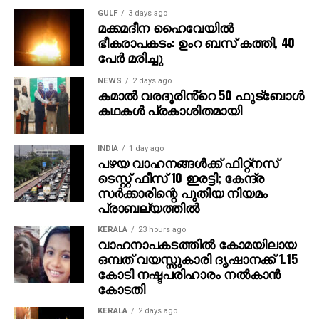
ഭീഷണിയാണെന്ന് ഗൂഗിള്‍ മുന്നറിയിപ്പ് നല്‍കി.
GULF
3 days ago
മക്കമദീന ഹൈവേയില്‍
നിയമാനുസൃത തൊഴിലുടമകള്‍ ഒരിക്കലും സാമ്പത്തിക
ഭീകരാപകടം: ഉംറ ബസ് കത്തി, 40
വിവരങ്ങളോ പേയ്‌മെന്റെ് ആവശ്യങ്ങളോ
പേര്‍ മരിച്ചു
ഉന്നയിക്കില്ലെന്നും ഉപയോക്താക്കള്‍ ഓണ്‍ലൈനില്‍
കൂടുതല്‍ ജാഗ്രത പാലിക്കണമെന്നും ഗൂഗിള്‍
NEWS
2 days ago
കമാൽ വരദൂരിൻ്റെ 50 ഫുട്ബോൾ
വ്യക്തമാക്കി.
കഥകൾ പ്രകാശിതമായി
INDIA
1 day ago
പഴയ വാഹനങ്ങള്‍ക്ക് ഫിറ്റ്‌നസ്
ടെസ്റ്റ് ഫീസ് 10 ഇരട്ടി; കേന്ദ്ര
സര്‍ക്കാരിന്റെ പുതിയ നിയമം
പ്രാബല്യത്തില്‍
KERALA
23 hours ago
വാഹനാപകടത്തില്‍ കോമയിലായ
ഒമ്പത് വയസ്സുകാരി ദൃഷാനക്ക് 1.15
കോടി നഷ്ടപരിഹാരം നല്‍കാന്‍
കോടതി
KERALA
2 days ago