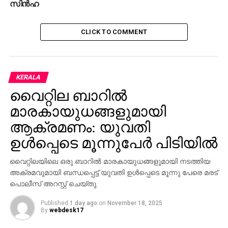
സിന്‍ഹ
റിയല്‍ എസ്‌റ്റേറ്റ് ബ്രോക്കറുടെ കൊലപാതകം;
ക്വട്ടേഷന്‍ നല്‍കിയത് കൊച്ചിയിലെ പ്രമുഖ
അഭിഭാഷകന്‍
CLICK TO COMMENT
DON'T MISS
മുംബൈയില്‍ റെയില്‍വേ സ്‌റ്റേഷനില്‍ തിക്കിലും
തിരക്കിലും 22 മരണം; 27 ലധികം പേര്‍ക്ക്
പരിക്കേറ്റു; റെയില്‍വേ അന്വേഷണത്തിന്
KERALA
ഉത്തരവിട്ടു
വൈറ്റില ബാറില്‍
മാരകായുധങ്ങളുമായി
ആക്രമണം: യുവതി
ഉള്‍പ്പെടെ മൂന്നുപേര്‍ പിടിയില്‍
വൈറ്റിലയിലെ ഒരു ബാറില്‍ മാരകായുധങ്ങളുമായി നടത്തിയ
അക്രമവുമായി ബന്ധപ്പെട്ട് യുവതി ഉള്‍പ്പെടെ മൂന്നു പേരെ മരട്
പൊലീസ് അറസ്റ്റ് ചെയ്തു.
Published
1 day ago
on
November 18, 2025
By
webdesk17