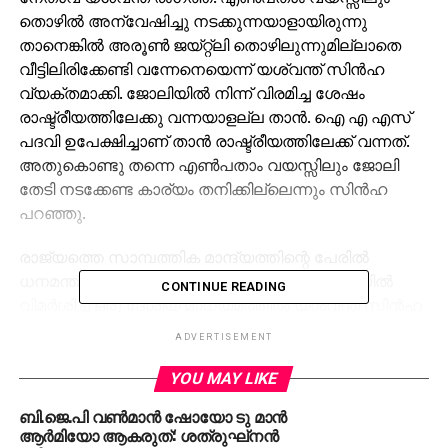
തൊഴില്‍ അന്വേഷിച്ചു നടക്കുന്നയാളായിരുന്നു
താനെങ്കില്‍ അരൂണ്‍ ജയ്റ്റ്‌ലി തൊഴിലുന്നുമില്ലാതെ
വീട്ടിലിരിക്കേണ്ടി വന്നേനെയെന്ന് യശ്വന്ത് സിന്‍ഹ
വ്യക്തമാക്കി. ജോലിയില്‍ നിന്ന് വിരമിച്ച ശേഷം
രാഷ്ട്രീയത്തിലേക്കു വന്നയാളല്ല താന്‍. ഐ എ എസ്
പദവി ഉപേക്ഷിച്ചാണ് താന്‍ രാഷ്ട്രീയത്തിലേക്ക് വന്നത്.
അതുകൊണ്ടു തന്നെ എണ്‍പതാം വയസ്സിലും ജോലി
തേടി നടക്കേണ്ട കാര്യം തനിക്കില്ലെന്നും സിന്‍ഹ
പറഞ്ഞു.
രാജ്യത്തെ സാമ്പത്തിക മാന്ദ്യത്തിന്റെ പേരില്‍
ധനമന്ത്രി അരൂണ്‍ ജെയ്റ്റ്‌ലിയെ കടുത്ത ഭാഷയില്‍
CONTINUE READING
വിമര്‍ശിച്ച് ഒരു ദേശീയ മാധ്യമത്തില്‍ യശ്വന്ത് സിന്‍ഹ
എഴുതിയ ലേഖനമാണ് ഇരുവരും തമ്മുലള്ള
ADVERTISEMENT
വാക്‌പോരിനു പിന്നില്‍.
YOU MAY LIKE
RELATED TOPICS:
JAITELY
SINHA
ബി.ജെ.പി വണ്‍മാന്‍ ഷോയോ ടു മാന്‍
ആര്‍മിയോ ആകരുത്: ശത്രുഘ്‌നന്‍
UP NEXT