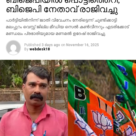
ആവശ്യങ്ങള്‍ക്കായി എറണാകുളത്ത് എത്തിയവരാണ്
ബിജെപി നേതാവ് രാജിവച്ചു
പ്രതികളെന്ന് പൊലീസ് കണ്ടെത്തിയിട്ടുണ്ട്.
പാര്‍ട്ടിയില്‍നിന്ന് ജാതി വിവേചനം നേരിട്ടെന്ന് ചൂണ്ടിക്കാട്ടി
സംഭവത്തില്‍ അലീനയുടെ കൈക്ക് പരുക്കേല്‍ക്കുകയും
മലപ്പുറം വെസ്റ്റ് ജില്ല മീഡിയ സെല്‍ കണ്‍വീനറും എടരിക്കോട്
ചെയ്തു.
മണ്ഡലം പ്രഭാരിയുമായ മണമല്‍ ഉദേഷ് രാജിവച്ചു.
Published
3 days ago
on
November 16, 2025
By
webdesk18