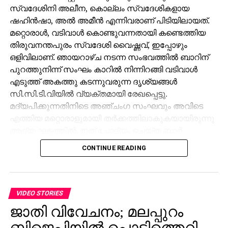
സ്വദേശിനി അലീന, കൊല്ലം സ്വദേശികളായ
ഷഹിന്‍ഷാ, അല്‍ അമീന്‍ എന്നിവരാണ് പിടിയിലായത്.
മറ്റൊരാള്‍, വടിവാള്‍ കൊണ്ടുവന്നതായി കണ്ടെത്തിയ
തിരുവനന്തപുരം സ്വദേശി വൈഷ്ണവ്, ഇപ്പോഴും
ഒളിവിലാണ്. ഞായറാഴ്ച നടന്ന സംഭവത്തില്‍ ബാറിന്
പുറത്തുനിന്ന് സംഘം കാറില്‍ നിന്നിറങ്ങി വടിവാള്‍
എടുത്ത് അകത്തു കടന്നുവരുന്ന ദൃശ്യങ്ങള്‍
സി.സി.ടി.വിയില്‍ വ്യക്തമായി രേഖപ്പെട്ടു.
മദ്യപിക്കുന്നതിനിടെ അഞ്ചംഗ സംഘവും അവിടെ
എത്തിയ മറ്റൊരാളുമായി തര്‍ക്കത്തിലാകുകയായിരുന്നു
ആദ്യ ഘട്ടത്തില്‍. ഇത് ചോദ്യം ചെയ്ത ബാര്‍
ജീവനക്കാരുമായി സംഘര്‍ഷം ശക്തമായി. പ്രതികളുടെ
CONTINUE READING
സംഘം ആദ്യം ബാറില്‍ നിന്ന് പുറത്തുപോയെങ്കിലും,
അലീനയും കൂട്ടരും കുറച്ച് സമയത്തിനുശേഷം
വടിവാളുമായി തിരികെ എത്തി. തുടര്‍ന്ന് ബാര്‍
ജീവനക്കാര്‍ക്ക് മര്‍ദനമേല്‍ക്കുകയും അക്രമം
VIDEO STORIES
ആവര്‍ത്തിച്ച് അഞ്ചുതവണ വരെ തിരിച്ചെത്തി
ജാതി വിവേചനം; മലപ്പുറം
ആക്രമണം നടത്തിയതായും ബാര്‍ ഉടമ നല്‍കിയ
ബിജെപിയില്‍ പൊട്ടിത്തെറി,
പരാതിയില്‍ പറയുന്നു. വിദ്യാഭ്യാസ