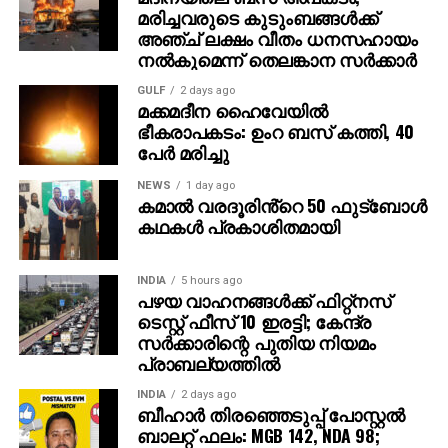
മരിച്ചവരുടെ കുടുംബങ്ങള്‍ക്ക്
ട്രെയിലര്‍ സി.ഇ. 512-ലെ വാരണാസിയുടെ
അഞ്ച് ലക്ഷം വീതം ധനസഹായം
ദൃശ്യങ്ങളോടെ തുടങ്ങുന്നു. തുടര്‍ന്ന് 2027ല്‍
നല്‍കുമെന്ന് തെലങ്കാന സര്‍ക്കാര്‍
ഭൂമിയിലേക്ക് വരുന്നു എന്നു കാണിക്കുന്ന ‘ശാംഭവി’ എന്ന
GULF
2 days ago
ഛിന്നഗ്രഹം, അന്റാര്‍ട്ടിക്കയിലെ റോസ് ഐസ്
മക്കമദീന ഹൈവേയില്‍
ഷെല്‍ഫ്, ആഫ്രിക്കയിലെ അംബോസെലി വനം,
ഭീകരാപകടം: ഉംറ ബസ് കത്തി, 40
ബി.സി.ഇ 7200-ലെ ലങ്കാനഗരം, വാരണാസിയിലെ
പേര്‍ മരിച്ചു
മണികര്‍ണികാ ഘട്ട് തുടങ്ങിയ ഭീമാകാര
NEWS
1 day ago
ദൃശ്യവിശേഷങ്ങള്‍ അതിശയത്തോടെ
കമാൽ വരദൂരിൻ്റെ 50 ഫുട്ബോൾ
അവതരിപ്പിക്കുന്നു.
കഥകൾ പ്രകാശിതമായി
കയ്യില്‍ ത്രിശൂലം പിടിച്ച് കാളയുടെ പുറത്ത്
INDIA
5 hours ago
സവാരിയുമായി എത്തുന്ന രുദ്രയായി മഹേഷ്
പഴയ വാഹനങ്ങള്‍ക്ക് ഫിറ്റ്‌നസ്
ബാബുവിന്റെ എന്‍ട്രിയാണ് ട്രെയിലറിന്റെ ഹൈലൈറ്റ്.
ടെസ്റ്റ് ഫീസ് 10 ഇരട്ടി; കേന്ദ്ര
അതേപോലെ, വേദിയിലേക്കും മഹേഷ് ബാബു
സര്‍ക്കാരിന്റെ പുതിയ നിയമം
കാളപ്പുറത്ത് സവാരിയായി എത്തിയപ്പോള്‍ 60,000-
പ്രാബല്യത്തില്‍
ത്തിലധികം പ്രേക്ഷകര്‍ കൈയ്യടി മുഴക്കി വരവേറ്റു.
INDIA
2 days ago
ബീഹാർ തിരഞ്ഞെടുപ്പ് പോസ്റ്റൽ
ഐമാക്‌സ് ഫോര്‍മാറ്റിലാണ് ഈ ചിത്രം ഒരുക്കുന്നത്.
ബാലറ്റ് ഫലം: MGB 142, NDA 98;