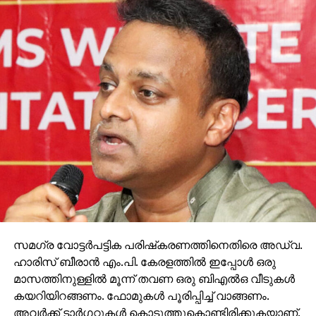
RELATED TOPICS:
#IRONLADY
AJITH
JJAYALALITHAA
UP NEXT
സര്‍ക്കാരിന് വിഎസിന്റെ മുന്നറിയിപ്പ്: അനധികൃത
നിര്‍മ്മാണങ്ങള്‍ക്ക് അനുമതി നല്‍കാനുള്ള
നീക്കത്തില്‍ നിന്ന് പിന്‍വാങ്ങണം
സമഗ്ര വോട്ടര്‍പട്ടിക പരിഷ്‌കരണത്തിനെതിരെ അഡ്വ.
ഹാരിസ് ബീരാന്‍ എം.പി. കേരളത്തില്‍ ഇപ്പോള്‍ ഒരു
DON'T MISS
ശശി തരൂരിന്റെ വീട്ടിൽ കള്ളൻ കയറി;;
മാസത്തിനുള്ളില്‍ മൂന്ന് തവണ ഒരു ബിഎല്‍ഒ വീടുകള്‍
പ്രധാനമന്ത്രി സമ്മാനിച്ച ചെമ്പിലുള്ള ഗാന്ധി
കയറിയിറങ്ങണം. ഫോമുകള്‍ പൂരിപ്പിച്ച് വാങ്ങണം.
ഗ്ലാസും നഷ്ടപ്പെട്ടു
അവര്‍ക്ക് ടാര്‍ഗറ്റുകള്‍ കൊടുത്തുകൊണ്ടിരിക്കുകയാണ്.