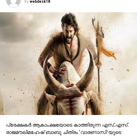
By
webdesk18
പുറത്തേറി വരുന്ന മഹേഷ് ബാബുവിന്റെ രുദ്ര എന്ന
കഥാപാത്രം സ്‌ക്രീനിൽ അവസാനം എത്തിയപ്പോൾ
വേദിയിലും മഹേഷ് ബാബു കാളയുടെ പുറത്തു എൻട്രി
ചെയ്തപ്പോൾ അറുപത്തിനായിരത്തിൽപ്പരം കാഴ്ചക്കാർ
നിറഞ്ഞ ഇവന്റിലെ സദസ്സ് ഹർഷാരവം കൊണ്ട്
വേദിയെ ധന്യമാക്കി. ഐമാക്‌സിലാണ് ചിത്രം
ഒരുങ്ങുന്നത് എന്നതിനാല്‍ തന്നെ തിയേറ്ററുകളില്‍
ഗംഭീരമായ കാഴ്ചാനുഭൂതി
സമ്മാനിക്കുമെന്നുറപ്പാണ്.ബാഹുബലിയും ആർ ആർ
ആറും ഒരുക്കിയ രാജമൗലിയുടെ ബ്രഹ്മാണ്ഡ ചിത്രം
വാരണാസി 2027ൽ തിയേറ്ററുകളിലേക്കെത്തും. പി ആർ
ഓ ആൻഡ് മാർക്കറ്റിംഗ് സ്ട്രാറ്റജിസ്റ്റ് : പ്രതീഷ് ശേഖർ.
പ്രേക്ഷകര്‍ ആകാംക്ഷയോടെ കാത്തിരുന്ന എസ്.എസ്.
രാജമൗലിമഹേഷ് ബാബു ചിത്രം ‘വാരണാസി’യുടെ