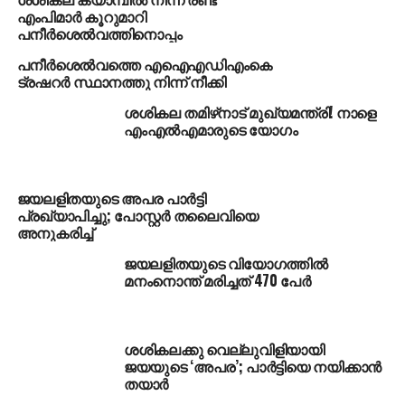
എംപിമാര്‍ കൂറുമാറി
പനീര്‍ശെല്‍വത്തിനൊപ്പം
പനീര്‍ശെല്‍വത്തെ എഐഎഡിഎംകെ
ട്രഷറര്‍ സ്ഥാനത്തു നിന്ന് നീക്കി
ശശികല തമിഴ്‌നാട് മുഖ്യമന്ത്രി! നാളെ
എംഎല്‍എമാരുടെ യോഗം
ജയലളിതയുടെ അപര പാര്‍ട്ടി
പ്രഖ്യാപിച്ചു; പോസ്റ്റര്‍ തലൈവിയെ
അനുകരിച്ച്
ജയലളിതയുടെ വിയോഗത്തില്‍
മനംനൊന്ത് മരിച്ചത് 470 പേര്‍
ശശികലക്കു വെല്ലുവിളിയായി
ജയയുടെ ‘അപര’; പാര്‍ട്ടിയെ നയിക്കാന്‍
തയാര്‍
രാഷ്ട്രീയ പൊതുവേദികളില്‍ അധികം