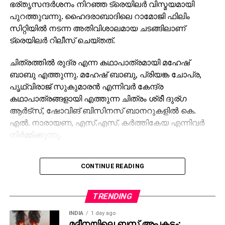
ഭര്തൃസന്ദര്‍ശനം നിറഞ്ഞ ട്രെയിലര്‍ വിസ്മയമായി
പുറത്തുവന്നു. ഹൈദരാബാദിലെ റാമോജി ഫിലിം
സിറ്റിയില്‍ നടന്ന അതിവിശാലമായ ചടങ്ങിലാണ്
ട്രെയിലര്‍ റിലീസ് ചെയ്തത്.
ചിത്രത്തില്‍ രുദ്ര എന്ന കഥാപാത്രമായി മഹേഷ്
ബാബു എത്തുന്നു. മഹേഷ് ബാബു, പ്രിയങ്ക ചോപ്ര,
പൃഥ്വിരാജ് സുകുമാരന്‍ എന്നിവര്‍ കേന്ദ്ര
കഥാപാത്രങ്ങളായി എത്തുന്ന ചിത്രം ശ്രീ ദുര്ഗ
ആര്‍ട്‌സ്, ഷോവിങ് ബിസിനസ് ബാനറുകളില്‍ കെ.
എല്‍. നാരായണ, എസ്.എസ്. കര്‍ത്തികേയ എന്നിവര്‍
നിര്‍മ്മിക്കുന്നു.
കീരവാണിയാണ് സംഗീതം ഒരുക്കുന്നത്. പുറത്തിറങ്ങിയ
CONTINUE READING
മണിക്കൂറുകള്‍ക്കുള്ളില്‍ തന്നെ 5 മില്യണിലധികം
കാഴ്ചകളുമായി ട്രെയിലര്‍ ലോകവ്യാപകമായി
ട്രെന്‍ഡിങ് പട്ടികയില്‍ മുന്നിലാണ്. 130ണ്മ100 അടി
TRENDING
വലുപ്പത്തിലുള്ള പ്രത്യേക സ്‌ക്രീനില്‍ പ്രേക്ഷകര്‍ക്ക്
INDIA
1 day ago
മുന്നില്‍ ട്രെയിലര്‍ പ്രദര്‍ശിപ്പിച്ചു.
മദീനയിലെ ബസ് അപകടം;