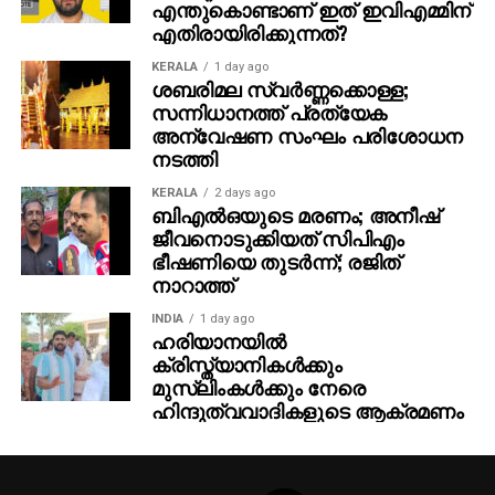
അതിനാല്‍ തന്നെ തിയേറ്ററുകളില്‍ അത്ഭുതകരമായ
എന്തുകൊണ്ടാണ് ഇത് ഇവിഎമ്മിന്
എതിരായിരിക്കുന്നത്?
കാഴ്ചാനുഭവം സമ്മാനിക്കുമെന്നുറപ്പ്. ബാഹുബലി,
ഞഞഞ എന്നിവയുടെ സംവിധായകന്‍ രാജമൗലിയുടെ
KERALA
1 day ago
ഈ ബ്രഹ്‌മാണ്ഡ പ്രോജക്റ്റ് 2027-ല്‍
ശബരിമല സ്വര്‍ണ്ണക്കൊള്ള;
സന്നിധാനത്ത് പ്രത്യേക
തിയേറ്ററുകളിലേക്ക് എത്തും.
അന്വേഷണ സംഘം പരിശോധന
നടത്തി
KERALA
2 days ago
ബിഎല്‍ഒയുടെ മരണം; അനീഷ്
ജീവനൊടുക്കിയത് സിപിഎം
ഭീഷണിയെ തുടര്‍ന്ന്; രജിത്
നാറാത്ത്
INDIA
1 day ago
ഹരിയാനയില്‍
ക്രിസ്ത്യാനികള്‍ക്കും
മുസ്‌ലിംകള്‍ക്കും നേരെ
ഹിന്ദുത്വവാദികളുടെ ആക്രമണം