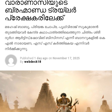
വാരാണാസിയുടെ
ബ്രഹ്മാണ്ഡ ട്രയ്ലർ
പ്രേക്ഷകരിലേക്ക്
മഹേഷ് ബാബു, പ്രിയങ്ക ചോപ്ര, പൃഥ്വിരാജ് സുകുമാരൻ
തുടങ്ങിയവർ കേന്ദ്ര കഥാപാത്രത്തിലെത്തുന്ന ചിത്രം ശ്രീ
ദുർഗ ആർട്ട്സ്,ഷോവിങ് ബിസിനസ് എന്നീ ബാനറുകളിൽ കെ
എൽ നാരായണ, എസ് എസ് കർത്തികേയ എന്നിവർ
നിർമ്മിക്കുന്നു.
Published
1 day ago
on
November 17, 2025
By
webdesk18