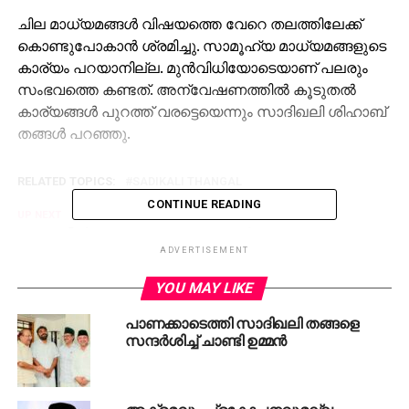
ചില മാധ്യമങ്ങള്‍ വിഷയത്തെ വേറെ തലത്തിലേക്ക്
കൊണ്ടുപോകാന്‍ ശ്രമിച്ചു. സാമൂഹ്യ മാധ്യമങ്ങളുടെ
കാര്യം പറയാനില്ല. മുന്‍വിധിയോടെയാണ് പലരും
സംഭവത്തെ കണ്ടത്. അന്വേഷണത്തില്‍ കൂടുതല്‍
കാര്യങ്ങള്‍ പുറത്ത് വരട്ടെയെന്നും സാദിഖലി ശിഹാബ്
തങ്ങള്‍ പറഞ്ഞു.
RELATED TOPICS:
SADIKALI THANGAL
CONTINUE READING
UP NEXT
ഫലസ്തീന്‍ ജനതക്ക് ഐക്യദാര്‍ഢ്യം; സമസ്ത
പ്രാര്‍ത്ഥനാ സംഗമങ്ങള്‍ നാളെ
ADVERTISEMENT
DON'T MISS
YOU MAY LIKE
കണ്ണൂരില്‍ വനംവകുപ്പ് സംഘത്തിന് നേരെ
മാവോയിസ്റ്റുകള്‍ വെടിയുതിര്‍ത്തു
പാണക്കാടെത്തി സാദിഖലി തങ്ങളെ
സന്ദർശിച്ച് ചാണ്ടി ഉമ്മൻ
അക്രമവും പ്രകോപനവുമല്ല,