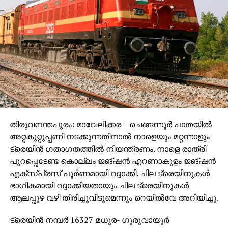
ഒരുമിച്ചിരുത്തിയായിരുന്നു ചോദ്യം ചെയ്യല്‍.
പത്മകുമാറിന്റെ അറിവോടെയാണഅ ശബരിമലയിലെ
സ്വര്‍ണക്കൊള്ളയെന്നാണ് പ്രത്യേക
അന്വേഷണസംഘത്തിന്റെ കണ്ടെത്തല്‍.
സ്‌പോണ്‍സര്‍ ഉണ്ണികൃഷ്ണന്‍ പോറ്റിക്ക് പത്മകുമാര്‍
എല്ലാ ഒത്താശയും നല്‍കിയെന്നും പത്മകുമാറിന്റെ
നിര്‍ദേശത്തിലാണ് മഹ്‌സറില്‍ ചെമ്പ് തകിടുകള്‍ എന്ന്
രേഖപ്പെടുത്തിയതെന്നും എസ്‌ഐടി കണ്ടെത്തി.
ഉണ്ണികൃഷ്ണന്‍ പോറ്റിയും പത്മകുമാറും തമ്മില്‍
തിരുവനന്തപുരം: മാവേലിക്കര – ചെങ്ങന്നൂര്‍ പാതയില്‍
സാമ്പത്തിക ഇടപാടുകള്‍ നടത്തിയിരുന്നുവെന്നും
അറ്റകുറ്റുപ്പണി നടക്കുന്നതിനാല്‍ നാളെയും മറ്റന്നാളും
പത്മകുമാറിന്റെ വീട്ടില്‍ വെച്ച് ഉണ്ണികൃഷ്ണന്‍
ട്രെയിന്‍ ഗതാഗതത്തില്‍ നിയന്ത്രണം. നാളെ രാത്രി
പോറ്റിയുമായി ചേര്‍ന്ന് ഗൂഢാലോചനകള്‍
പുറപ്പെടേണ്ട കൊല്ലം ജങ്ഷന്‍ എറണാകുളം ജങ്ഷന്‍
നടന്നുവെന്നുമാണ് എസ്‌ഐടി നിഗമനം.
എക്സ്പ്രസ് പൂര്‍ണമായി റദ്ദാക്കി. ചില ട്രെയിനുകള്‍
ഭാഗികമായി റദ്ദാക്കിയതായും ചില ട്രെയിനുകള്‍
ആലപ്പുഴ വഴി തിരിച്ചുവിടുമെന്നും റെയില്‍വേ അറിയിച്ചു.
ട്രെയിന്‍ നമ്പര്‍ 16327 മധുര- ഗുരുവായൂര്‍