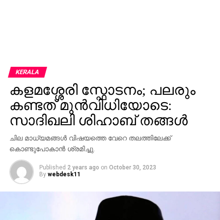
KERALA
കളമശ്ശേരി സ്ഫോടനം; പലരും
കണ്ടത് മുന്‍വിധിയോടെ:
സാദിഖലി ശിഹാബ് തങ്ങള്‍
ചില മാധ്യമങ്ങള്‍ വിഷയത്തെ വേറെ തലത്തിലേക്ക്
കൊണ്ടുപോകാന്‍ ശ്രമിച്ചു.
Published
2 years ago
on
October 30, 2023
By
webdesk11