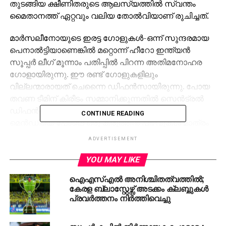
തുടങ്ങിയ ക്ഷീണിതരുടെ ആലസ്യത്തില്‍ സ്വന്തം
മൈതാനത്ത് ഏറ്റവും വലിയ തോല്‍വിയാണ് രുചിച്ചത്.
മാര്‍സലീനോയുടെ ഇരട്ട ഗോളുകള്‍-ഒന്ന് സുന്ദരമായ
പെനാല്‍ട്ടിയാണെങ്കില്‍ മറ്റൊന്ന് ഹീറോ ഇന്ത്യന്‍
സൂപ്പര്‍ ലീഗ് മൂന്നാം പതിപ്പില്‍ പിറന്ന അതിമനോഹര
ഗോളായിരുന്നു. ഈ രണ്ട് ഗോളുകളിലും
വില്ലന്മാരായത് ചെന്നൈ ഡിഫന്‍സായിരുന്നു. പോയ
തവണ ടീമിന് കിരീടം സമ്മാനിക്കുന്നതില്‍ സെന്‍ട്രല്‍
ഡിഫന്‍ഡറുടെ ജോലി ഭംഗിയായി നിര്‍വഹിച്ച
CONTINUE READING
മെന്‍ഡിയെ പോലെ ഒരു കരുത്തന്‍ പിഴവുകള്‍ മാത്രം
വരുത്തിയപ്പോള്‍ വാദുവിലെ അനുഭവസമ്പന്നന്‍
ADVERTISEMENT
യുവതാരങ്ങളുടെ വേഗതക്കൊപ്പം കുതിക്കാനാവാതെ
പലപ്പോഴും കാഴ്ച്ചക്കാരനായി.
YOU MAY LIKE
ഐഎസ്എല്‍ അനിശ്ചിതത്വത്തില്‍;
രണ്ട് ഇറ്റലിക്കാര്‍, മറ്റരേസിയും സംബ്രോട്ടയും തന്ത്രം
കേരള ബ്ലാസ്റ്റേഴ്സ് അടക്കം ക്ലബ്ബുകള്‍
പറഞ്ഞ് കൊടുത്ത പോരാട്ടം മാത്രമായിരുന്നില്ല മറീന
പ്രവര്‍ത്തനം നിര്‍ത്തിവെച്ചു
അറീനയിലെ പ്രത്യേകത- രണ്ട് ടീമിലും മികച്ച
ഡിഫന്‍ഡര്‍മാര്‍. അനസ് എടതൊടിക ഡല്‍ഹി