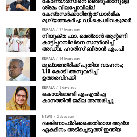
കോണ്‍ഗ്രസിനെ ഞെരുക്കാനുള്ള
ശ്രമം വിലപ്പോവില്ല’
കേന്ദ്രസര്‍ക്കാറിന്റേത് ധാര്‍മിക
മൂല്യത്തകര്‍ച്ച: ഡി.കെ.ശിവകുമാര്‍
KERALA
17 hours ago
നിയുക്ത ഫാ. മെത്രാന്‍ ആന്റണി
കാട്ടിപ്പറമ്പിലിനെ സന്ദര്‍ശിച്ച്
അഡ്വ. ഹാരിസ് ബീരാന്‍ എം.പി
KERALA
14 hours ago
മുഖ്യമന്ത്രിക്ക് പുതിയ വാഹനം;
1.10 കോടി അനുവദിച്ച്
ഉത്തരവിറക്കി
KERALA
3 days ago
കൊയിലാണ്ടി എംഎല്‍എ
കാനത്തില്‍ ജമീല അന്തരിച്ചു
NEWS
2 days ago
ദക്ഷിണാഫ്രിക്കക്കെതിരായ ആദ്യ
ഏകദിനം അടിച്ചെടുത്ത് ഇന്ത്യ