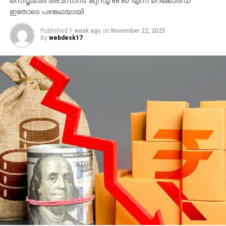
സെപ്തംബര്‍ അവസാനം കുറിച്ച 88.80 എന്ന റെക്കോര്‍ഡ്
ഇതോടെ പഴങ്കഥയായി
Published
1 week ago
on
November 22, 2025
By
webdesk17