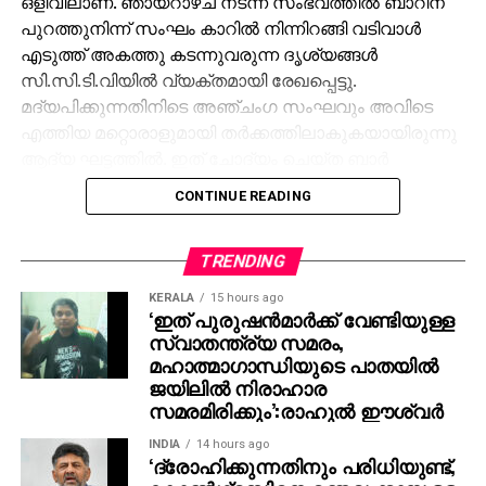
ഒളിവിലാണ്. ഞായറാഴ്ച നടന്ന സംഭവത്തില്‍ ബാറിന്
പുറത്തുനിന്ന് സംഘം കാറില്‍ നിന്നിറങ്ങി വടിവാള്‍
എടുത്ത് അകത്തു കടന്നുവരുന്ന ദൃശ്യങ്ങള്‍
സി.സി.ടി.വിയില്‍ വ്യക്തമായി രേഖപ്പെട്ടു.
മദ്യപിക്കുന്നതിനിടെ അഞ്ചംഗ സംഘവും അവിടെ
എത്തിയ മറ്റൊരാളുമായി തര്‍ക്കത്തിലാകുകയായിരുന്നു
ആദ്യ ഘട്ടത്തില്‍. ഇത് ചോദ്യം ചെയ്ത ബാര്‍
ജീവനക്കാരുമായി സംഘര്‍ഷം ശക്തമായി. പ്രതികളുടെ
CONTINUE READING
സംഘം ആദ്യം ബാറില്‍ നിന്ന് പുറത്തുപോയെങ്കിലും,
അലീനയും കൂട്ടരും കുറച്ച് സമയത്തിനുശേഷം
വടിവാളുമായി തിരികെ എത്തി. തുടര്‍ന്ന് ബാര്‍
TRENDING
ജീവനക്കാര്‍ക്ക് മര്‍ദനമേല്‍ക്കുകയും അക്രമം
KERALA
15 hours ago
ആവര്‍ത്തിച്ച് അഞ്ചുതവണ വരെ തിരിച്ചെത്തി
‘ഇത് പുരുഷന്‍മാര്‍ക്ക് വേണ്ടിയുള്ള
സ്വാതന്ത്ര്യ സമരം,
ആക്രമണം നടത്തിയതായും ബാര്‍ ഉടമ നല്‍കിയ
മഹാത്മാഗാന്ധിയുടെ പാതയില്‍
പരാതിയില്‍ പറയുന്നു. വിദ്യാഭ്യാസ
ജയിലില്‍ നിരാഹാര
ആവശ്യങ്ങള്‍ക്കായി എറണാകുളത്ത് എത്തിയവരാണ്
സമരമിരിക്കും’:രാഹുല്‍ ഈശ്വര്‍
പ്രതികളെന്ന് പൊലീസ് കണ്ടെത്തിയിട്ടുണ്ട്.
സംഭവത്തില്‍ അലീനയുടെ കൈക്ക് പരുക്കേല്‍ക്കുകയും
INDIA
14 hours ago
‘ദ്രോഹിക്കുന്നതിനും പരിധിയുണ്ട്,
ചെയ്തു.