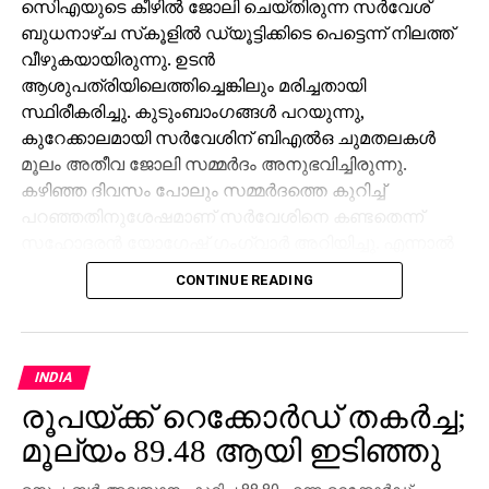
സിെഎയുടെ കീഴില്‍ ജോലി ചെയ്തിരുന്ന സര്‍വേശ്
ബുധനാഴ്ച സ്‌കൂളില്‍ ഡ്യൂട്ടിക്കിടെ പെട്ടെന്ന് നിലത്ത്
വീഴുകയായിരുന്നു. ഉടന്‍
ആശുപത്രിയിലെത്തിച്ചെങ്കിലും മരിച്ചതായി
സ്ഥിരീകരിച്ചു. കുടുംബാംഗങ്ങള്‍ പറയുന്നു,
കുറേക്കാലമായി സര്‍വേശിന് ബിഎല്‍ഒ ചുമതലകള്‍
മൂലം അതീവ ജോലി സമ്മര്‍ദം അനുഭവിച്ചിരുന്നു.
കഴിഞ്ഞ ദിവസം പോലും സമ്മര്‍ദത്തെ കുറിച്ച്
പറഞ്ഞതിനുശേഷമാണ് സര്‍വേശിനെ കണ്ടതെന്ന്
സഹോദരന്‍ യോഗേഷ് ഗംഗ്വാര്‍ അറിയിച്ചു. എന്നാല്‍
ജോലി സമ്മര്‍ദമാണ് മരണകാരണമെന്ന് കുടുംബം
CONTINUE READING
ആരോപിച്ചിട്ടും അത് ജില്ലാ ഭരണകൂടം നിഷേധിച്ചു.
ബിഎല്‍ഒമാര്‍ക്കു മേല്‍ അതിക്രമമായ
സമ്മര്‍ദമൊന്നുമില്ലെന്നും സര്‍വേശ് കേസില്‍
ജോലിസമ്മര്‍ദം കണ്ടെത്താനായിട്ടില്ലെന്നുമാണ്
INDIA
എസ്ഡിഎം പ്രമോദ് കുമാര്‍ പറഞ്ഞത്. മരണവുമായി
രൂപയ്ക്ക് റെക്കോര്‍ഡ് തകര്‍ച്ച;
ബന്ധപ്പെട്ട കൂടുതല്‍ റിപ്പോര്‍ട്ടുകള്‍ ശേഖരിക്കാനായി
മൂല്യം 89.48 ആയി ഇടിഞ്ഞു
അന്വേഷണം തുടരുകയാണ്.