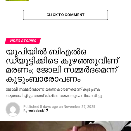
മുന്‍ മിസ് വേള്‍ഡ് കാന്‍ഡിഡേറ്റ് പറയുന്നു: ‘ഇനി
ഹിജാബ് ധരിക്കാതെ പുറത്തിറങ്ങില്ല’
CLICK TO COMMENT
VIDEO STORIES
യുപിയില്‍ ബിഎല്‍ഒ
ഡ്യൂട്ടിക്കിടെ കുഴഞ്ഞുവീണ്
മരണം; ജോലി സമ്മര്‍ദമെന്ന്
കുടുംബാരോപണം
ജോലി സമ്മര്‍ദമാണ് മരണകാരണമെന്ന് കുടുംബം
ആരോപിച്ചിട്ടും അത് ജില്ലാ ഭരണകൂടം നിഷേധിച്ചു
Published
5 days ago
on
November 27, 2025
By
webdesk17