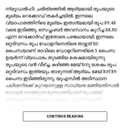
ന്യൂഡല്‍ഹി: ചരിത്രത്തില്‍ ആദ്യമായി രൂപയുടെ
മൂല്യം റെക്കോഡ് തകര്‍ച്ചയില്‍. ഇന്നലെ
വ്യാപാരത്തിനിടെ മൂല്യം ഇതാദ്യമായി രൂപ 89.48
വരെ ഇടിഞ്ഞു. സെപ്തംബര്‍ അവസാനം കുറിച്ച 88.80
എന്ന റെക്കോര്‍ഡ് ഇതോടെ പഴങ്കഥയായി. ഇന്നലെ
ഒറ്റദിവസം രൂപ ഡോളറിനെതിരെ താഴ്ന്നത് 80
പൈസയാണ്. രാവിലെ ഡോളറിനെതിരെ 3 പൈസ
ഉയര്‍ന്ന് വ്യാപാരം തുടങ്ങിയ ശേഷമായിരുന്നു
രൂപയുടെ വന്‍ വീഴ്ച്ച. കഴിഞ്ഞ മേയ് 8നു ശേഷം രൂപ
ഒറ്റദിവസം ഇത്രയും താഴുന്നത് ആദ്യം. മേയ് 8ന് 89
പൈസ ഇടിഞ്ഞിരുന്നു. യുഎസില്‍ അടിസ്ഥാന
പലിശനിരക്ക് കുറയാനുള്ള സാധ്യത മങ്ങിയതിനാല്‍
ഡോളര്‍ നടത്തുന്ന മുന്നറ്റത്തിലാണ് രൂപയ്ക്ക്
അടിപതറിയത്. യൂറോ, യെന്‍, പൗണ്ട് തുടങ്ങി
ലോകത്തെ ആറ് പ്രധാന കറന്‍സികള്‍ക്കെതിരായ
യു.എസ് ഡോളര്‍ ഇന്‍ഡക്‌സ് ഏതാനും ദിവസങ്ങള്‍ക്ക്
CONTINUE READING
മുമ്പുവരെ 98ല്‍ ആയിരുന്നത് ഇപ്പോള്‍ 100ന്
മുകളിലെത്തി. കേന്ദ്രബാങ്കായ യുഎസ് ഫെഡറല്‍