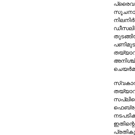
പ്രൈവറ
സൂചനാ പ
നിലനിര്‍ത
ഡീസലിന്
തുടങ്ങി
പണിമുടക്
തയ്യാറാ
അനിശ്ചി
ചെയര്‍മ
സ്വകാര്
തയ്യാറ
സപ്ലിമെന
ഫെബ്രുവ
നടപടികള
ഇതിന്റെ
പ്രതിക