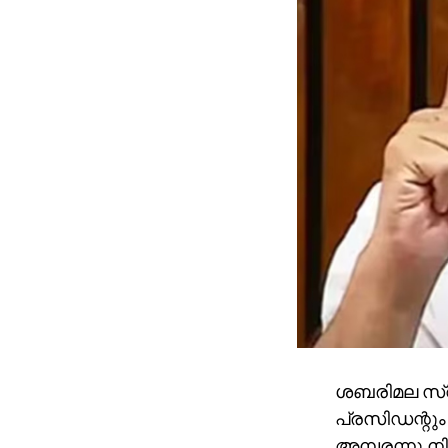
ശബരിമല സ്വ
പ്രസിഡന്റും
അമ്പരന്നു നി