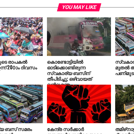
YOU MAY LIKE
െ രാപകല്‍
കൊണ്ടോട്ടിയില്‍
സ്വകാ
്ന് 200ാം ദിവസം
ഓടിക്കൊണ്ടിരുന്ന
മുതൽ അ
സ്വകാര്യ ബസിന്
പണിമുടക്
തീപിടിച്ചു; ഒഴിവായത്
വന്‍ദുരന്തം
്യ ബസ് സമരം
കേന്ദ്ര സർക്കാർ
തമിഴ്‌നാട