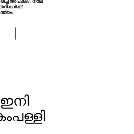
ിടിച്ച് അപകടം; നാല്
ത്ഥികള്‍ക്ക്
്ത്യം
 ഇനി
ംപള്ളി