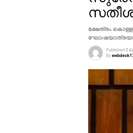
സതീശന
ക്ഷേത്രം കൊള്ള
ഘോഷയാത്രയാണ്
Published
2 d
By
webdesk1