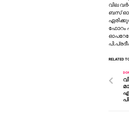
വില വര്
ബസ് ഓപറ
ഏരിക്കു
ഫോറം പ്ര
ഓപറേറ്റ
പി.പ്രദീ
RELATED T
DON
വി
മാ
എ
പ്