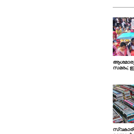
ആശമാരുട
സമരം; ഇന
സ്വകാര