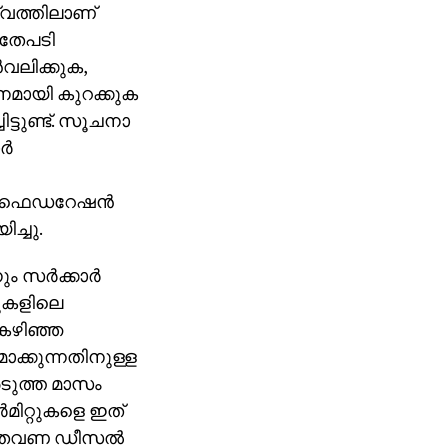
്വത്തിലാണ്
അതേപടി
ന്‍വലിക്കുക,
ാനമായി കുറക്കുക
്ടുണ്ട്. സൂചനാ
്‍
ണ്‍ഫെഡറേഷന്‍
ച്ചു.
സര്‍ക്കാര്‍
ടുകളിലെ
് കഴിഞ്ഞ
ാക്കുന്നതിനുള്ള
 അടുത്ത മാസം
മിറ്റുകളെ ഇത്
ട് തവണ ഡീസല്‍