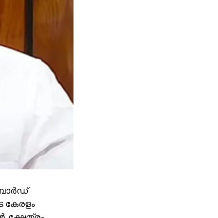
ോര്‍ഡ്
ടെ കേരളം
. ക്ഷേത്രം