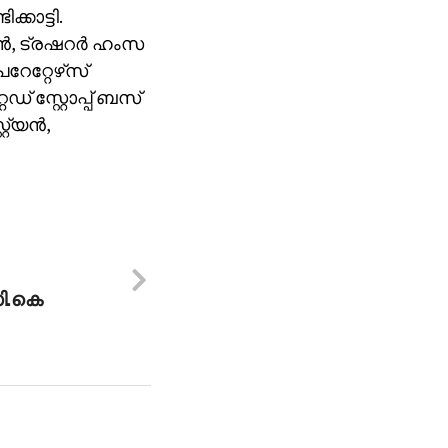
കാട്ടി.
‍, ട്രഷറര്‍ ഹംസ
േറ്റേഴ്‌സ്
ഡ് സ്റ്റോപ്പ് ബസ്
്യന്‍,
സി.കെ