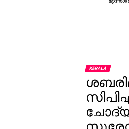
മറ്റന്നാള്‍
KERALA
ശബരിമ
സിപിഎ
ചോദ്യ
സുരേന്