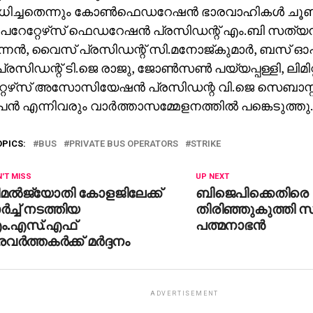
‍ധിച്ചതെന്നും കോണ്‍ഫെഡറേഷന്‍ ഭാരവാഹികള്‍ ചൂണ്ടിക്
േറ്റേഴ്‌സ് ഫെഡറേഷന്‍ പ്രസിഡന്റ് എം.ബി സത്യന്
ന്നന്‍, വൈസ് പ്രസിഡന്റ് സി.മനോജ്കുമാര്‍, ബസ് ഓപറ
സിഡന്റ് ടി.ജെ രാജു, ജോണ്‍സണ്‍ പയ്യപ്പള്ളി, ലിമിറ്റ
േഴ്‌സ് അസോസിയേഷന്‍ പ്രസിഡന്റ വി.ജെ സെബാസ്റ്റ
പന്‍ എന്നിവരും വാര്‍ത്താസമ്മേളനത്തില്‍ പങ്കെടുത്തു.
OPICS:
BUS
PRIVATE BUS OPERATORS
STRIKE
'T MISS
UP NEXT
മല്‍ജ്യോതി കോളജിലേക്ക്
ബിജെപിക്കെതിരെ
ര്‍ച്ച് നടത്തിയ
തിരിഞ്ഞുകുത്തി 
ം.എസ്.എഫ്
പത്മനാഭന്‍
രവര്‍ത്തകര്‍ക്ക് മര്‍ദ്ദനം
ADVERTISEMENT