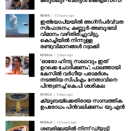
പരിക്കുകളുണ്ട്.
ഇരുവരും വെഞ്ഞാറമ്മൂടിലെ സ്വകാര്യ മെഡിക്കല്‍
NEWS
12 hours ago
ഇത്യോപ്യയില്‍ അഗ്‌നിപര്‍വ്വത
സ്ഥാപനത്തിലെ എംഎല്‍ടി വിദ്യാര്‍ത്ഥിനികളാണ്.
സ്‌ഫോടനം; കണ്ണൂർ-അബൂദബി
വിമാനം വഴിതിരിച്ചുവിട്ടു,
കൊച്ചിയിൽ നിന്നുള്ള
രണ്ടുവിമാനങ്ങൾ റദ്ദാക്കി
KERALA
2 days ago
‘ഓരോ ഹിന്ദു സഖാവും ഇത്
ഉറക്കെ ചോദിക്കണം’; പാലത്തായി
കേസിൽ വർഗീയ പരാമർശം
നടത്തിയ സിപിഎം നേതാവിനെ
പിന്തുണച്ച് കെ.പി ശശികല
WORLD
3 days ago
ക്യൂബയ്ക്കെതിരായ സാമ്പത്തിക
ഉപരോധം പിന്‍വലിക്കണം: യു.എന്‍
KERALA
15 hours ago
ശബരിമലയില്‍ നിന്ന് ഡ്യൂട്ടി