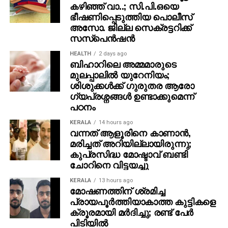
കഴിഞ്ഞ് വാ..; സി.പി.ഒയെ
ഭീഷണിപ്പെടുത്തിയ പൊലീസ്
അസോ. ജില്ല സെക്രട്ടറിക്ക്
സസ്‌പെന്‍ഷന്‍
HEALTH
2 days ago
ബിഹാറിലെ അമ്മമാരുടെ
മുലപ്പാലിൽ യുറേനിയം;
ശിശുക്കൾക്ക് ​ഗുരുതര ആരോ​
ഗ്യപ്രശ്നങ്ങൾ ഉണ്ടാക്കുമെന്ന്
പഠനം
KERALA
14 hours ago
വന്നത് ആളൂരിനെ കാണാന്‍,
മരിച്ചത് അറിയില്ലായിരുന്നു;
കുപ്രസിദ്ധ മോഷ്ടാവ് ബണ്ടി
ചോറിനെ വിട്ടയച്ചു
KERALA
13 hours ago
മോഷണത്തിന് ശ്രമിച്ച
പ്രായപൂര്‍ത്തിയാകാത്ത കുട്ടികളെ
ക്രൂരമായി മര്‍ദിച്ചു; രണ്ട് പേര്‍
പിടിയില്‍