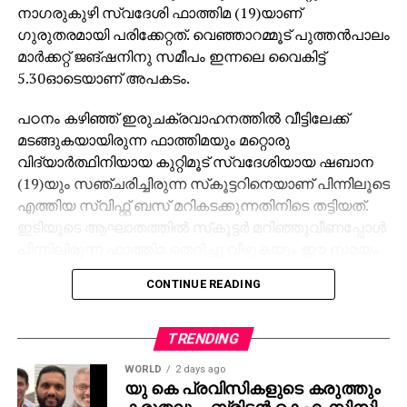
നാഗരുകുഴി സ്വദേശി ഫാത്തിമ (19)യാണ്
ഗുരുതരമായി പരിക്കേറ്റത്. വെഞ്ഞാറമ്മൂട് പുത്തന്‍പാലം
മാര്‍ക്കറ്റ് ജങ്ഷനിനു സമീപം ഇന്നലെ വൈകിട്ട്
5.30ഓടെയാണ് അപകടം.
പഠനം കഴിഞ്ഞ് ഇരുചക്രവാഹനത്തില്‍ വീട്ടിലേക്ക്
മടങ്ങുകയായിരുന്ന ഫാത്തിമയും മറ്റൊരു
വിദ്യാര്‍ത്ഥിനിയായ കുറ്റിമൂട് സ്വദേശിയായ ഷബാന
(19)യും സഞ്ചരിച്ചിരുന്ന സ്‌കൂട്ടറിനെയാണ് പിന്നിലൂടെ
എത്തിയ സ്വിഫ്റ്റ് ബസ് മറികടക്കുന്നതിനിടെ തട്ടിയത്.
ഇടിയുടെ ആഘാതത്തില്‍ സ്‌കൂട്ടര്‍ മറിഞ്ഞുവീണപ്പോള്‍
പിന്നിലിരുന്ന ഫാത്തിമ തെറിച്ചു വീഴുകയും ഈ സമയം
കൈയിലൂടെ ബസ് കയറിയിറങ്ങുകയും ചെയ്തു.
CONTINUE READING
അപകടത്തെ തുടര്‍ന്ന് നാട്ടുകാര്‍ ഉടന്‍ എത്തി
ഇരുവരെയും തിരുവനന്തപുരത്തെ സ്വകാര്യ
TRENDING
ആശുപത്രിയില്‍ പ്രവേശിപ്പിച്ചു. ഫാത്തിമയുടെ കൈ
WORLD
2 days ago
തുന്നിച്ചേര്‍ക്കുന്നതിനായി പിന്നീട് ഒരു മള്‍ട്ടി
യു കെ പ്രവിസികളുടെ കരുത്തും
സ്‌പെഷ്യാലിറ്റി ആശുപത്രിയിലേക്ക് മാറ്റി. ഷബാനക്കും
കരുതലും -ബ്രിട്ടൻ കെഎംസിസി