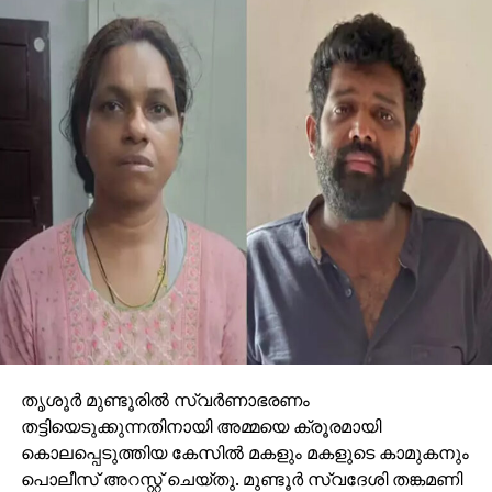
സുപ്രീംകോടതി റദ്ദാക്കി
DON'T MISS
പാലക്കാട് സി.പി.എം നടത്തുന്ന നാടകം
ബി.ജെ.പിയെ സഹായിക്കാന്‍ വേണ്ടിയുള്ളത് ;
രമേശ് ചെന്നിത്തല
തൃശൂര്‍ മുണ്ടൂരില്‍ സ്വര്‍ണാഭരണം
തട്ടിയെടുക്കുന്നതിനായി അമ്മയെ ക്രൂരമായി
കൊലപ്പെടുത്തിയ കേസില്‍ മകളും മകളുടെ കാമുകനും
പൊലീസ് അറസ്റ്റ് ചെയ്തു. മുണ്ടൂര്‍ സ്വദേശി തങ്കമണി