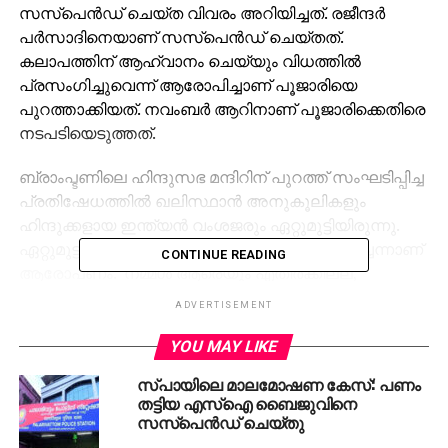
സസ്‌പെന്‍ഡ് ചെയ്ത വിവരം അറിയിച്ചത്. രജീന്ദര്‍
പര്‍സാദിനെയാണ് സസ്‌പെന്‍ഡ് ചെയ്തത്.
കലാപത്തിന് ആഹ്വാനം ചെയ്യും വിധത്തില്‍
പ്രസംഗിച്ചുവെന്ന് ആരോപിച്ചാണ് പൂജാരിയെ
പുറത്താക്കിയത്. നവംബര്‍ ആറിനാണ് പൂജാരിക്കെതിരെ
നടപടിയെടുത്തത്.
ബ്രാംപ്ടണിലെ ഹിന്ദുസഭ മന്ദിറിന് പുറത്ത് സംഘടിപ്പിച്ച
പ്രതിഷേധത്തില്‍ ഖലിസ്ഥാന്‍ അനുകൂലികളും
ഹിന്ദുക്കളായ ഇന്ത്യന്‍ വംശജരും ഏറ്റുമുട്ടിയിരുന്നു.
ഏറ്റുമുട്ടല്‍ ഉണ്ടാകും വിധം പൂജാരി സംസാരിച്ചെന്നാണ്
CONTINUE READING
ആരോപണം. ‘നമ്മള്‍ ആരെയും എതിര്‍ക്കില്ല,
എതിര്‍ത്താല്‍ മരിക്കേണ്ടി വരും’ എന്ന് പൂജാരി ഭീഷണി
ADVERTISEMENT
ഉയര്‍ത്തിയെന്നാണ് ഖലിസ്ഥാന്‍ അനുകൂലികള്‍
ആരോപിക്കുന്നത്. എന്നാല്‍ ഹിന്ദു
YOU MAY LIKE
വിഭാഗത്തിലുള്ളവരും സിഖ് വിഭാഗത്തിലുള്ളവരും
സ്പായിലെ മാലമോഷണ കേസ്: പണം
ഐക്യത്തോടെ കഴിയുന്ന മേഖലയാണ് ഇവിടമെന്ന്
തട്ടിയ എസ്ഐ ബൈജുവിനെ
ഏറ്റുമുട്ടലില്‍ ബ്രാംപ്ടണ്‍ മേയര്‍ പാട്രിക് ബ്രൗണ്‍
സസ്പെന്‍ഡ് ചെയ്തു
പറഞ്ഞു.