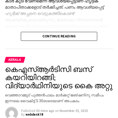
കാര്‍ കൂടി വേണമെന്ന് ആവശ്യപ്പെട്ടാണ് ഹൃദ്ദിക്
മാതാപിതാക്കളോട് തര്‍ക്കിച്ചത്. പണം ആവശ്യപ്പെട്ട്
ഹൃദ്ദിക് അച്ഛനെ വെട്ടുകത്തികൊണ്ട്
ആക്രമിക്കുകയായിരുന്നു. ഇതോടെ വിനയാനന്ദന്‍
മകനെ കമ്പിപ്പാരകൊണ്ട് തലയ്ക്കടിക്കുകയും ചെയ്തു.
CONTINUE READING
പരിക്കിനെ തുടര്‍ന്ന് മെഡിക്കല്‍ കോളേജ്
ആശുപത്രിയില്‍ ചികിത്സയിലായിരുന്ന യുവാവ്
ഇന്നലെ രാവിലെയാണ് മരിച്ചത്. വഞ്ചിയൂരില്‍
കുടുംബം വാടകയ്ക്കാണ് താമസിച്ചിരുന്നത്.
KERALA
പോസ്റ്റ്മോര്‍ട്ടത്തിനുശേഷം കാലടിയിലെ കുടുംബവീട്ടില്‍
കെഎസ്ആര്‍ടിസി ബസ്
എത്തിച്ച ഹൃദ്ദിക്കിന്റെ മൃതദേഹം സംസ്‌കരിച്ചു.
കയറിയിറങ്ങി;
വിനയാനന്ദനെ വഞ്ചിയൂര്‍ പൊലീസ് നേരത്തെ
വിദ്യാര്‍ഥിനിയുടെ കൈ അറ്റു
അറസ്റ്റ് ചെയ്തിരുന്നെങ്കിലും പിന്നീട് ജാമ്യത്തില്‍
വിട്ടിരുന്നു. വിനയാനന്ദനെതിരെ കൊലക്കുറ്റം ചുമത്തും.
വെഞ്ഞാറമ്മൂട് പുത്തന്‍പാലം മാര്‍ക്കറ്റ് ജങ്ഷനിനു സമീപം
ബംഗളൂരുവില്‍ കാറ്ററിങ് ടെക്നോളജി പഠിച്ചിറങ്ങിയ
ഇന്നലെ വൈകിട്ട് 5.30ഓടെയാണ് അപകടം.
ഹൃദ്ദിക് ഏക മകനായിരുന്നു.
Published
50 mins ago
on
November 25, 2025
By
webdesk18
ഹൃദ്ദിക് മാതാപിതാക്കളെ ആക്രമിക്കുന്നത്