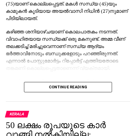
(75)യാണ് കൊല്ലപ്പെട്ടത്. മകള്‍ സന്ധ്യ (45)യും
കാമുകന്‍ കൂടിയായ അയല്‍വാസി നിധിന്‍ (27)നുമാണ്
പിടിയിലായത്.
കഴിഞ്ഞ ശനിയാഴ്ചയാണ് കൊലപാതകം നടന്നത്.
വിവാഹിതയായ സന്ധ്യക്ക് ഒരു മകനുണ്ട്. അമ്മ വീണ്
തലക്കടിച്ച് മരിച്ചുവെന്നാണ് സന്ധ്യ ആദ്യം
ഭര്‍ത്താവിനോടും ബന്ധുക്കളോടും പറഞ്ഞിരുന്നത്.
എന്നാല്‍ പോസ്റ്റുമോര്‍ട്ടം റിപ്പോര്‍ട്ട് എത്തിയതോടെ
തങ്കമണി കൊല്ലപ്പെട്ടതാണെന്ന് വ്യക്തമായി.
പോലീസ് നടത്തിയ അന്വേഷണത്തില്‍ സന്ധ്യയും
CONTINUE READING
നിധിനും ചേര്‍ന്നാണ് തങ്കമണിയെ
കൊലപ്പെടുത്തിയതെന്ന് കണ്ടെത്തി. സ്വര്‍ണാഭരണം
തട്ടിയെടുക്കുന്നതിനായാണ് ഇരുവരും അമ്മയെ
തലയ്ക്കടിച്ച് കൊലപ്പെടുത്തിയത്. തുടര്‍ന്ന് മൃതദേഹം
KERALA
രാത്രിയില്‍ പറമ്പിലേക്ക് കൊണ്ടുപോയി
50 ലക്ഷം രൂപയുടെ കാര്‍
ഉപേക്ഷിക്കുകയായിരുന്നു.
വാങ്ങി നല്‍കിയില്ല;