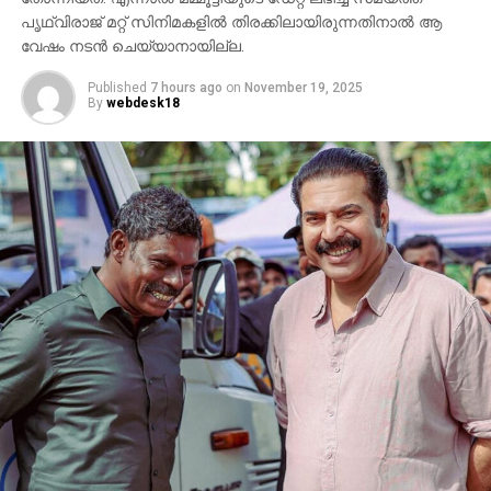
പൃഥ്വിരാജ് മറ്റ് സിനിമകളില്‍ തിരക്കിലായിരുന്നതിനാല്‍ ആ
വേഷം നടന്‍ ചെയ്യാനായില്ല.
Published
7 hours ago
on
November 19, 2025
By
webdesk18