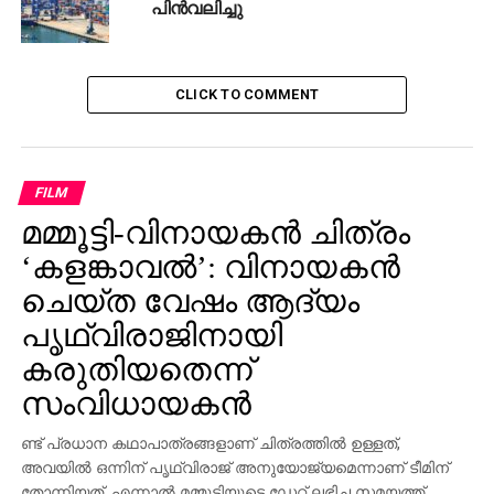
പിൻവലിച്ചു
ചെയ്തിരിക്കുന്നത്.
RELATED TOPICS:
LABOUR STRIKE
CLICK TO COMMENT
UP NEXT
മോദിക്കെതിരെ രൂക്ഷ വിമര്‍ശനവുമായി മുതിര്‍ന്ന
ബി.ജെ.പി നേതാവ്
FILM
DON'T MISS
ഇസ്‌ക്കോയുടെ പരാമര്‍ശം; പരിഭവമില്ലെന്ന്
മമ്മൂട്ടി-വിനായകന്‍ ചിത്രം
റയല്‍ കോച്ച് സിദാന്‍
‘കളങ്കാവല്‍’: വിനായകന്‍
ചെയ്ത വേഷം ആദ്യം
പൃഥ്വിരാജിനായി
കരുതിയതെന്ന്
സംവിധായകന്‍
ണ്ട് പ്രധാന കഥാപാത്രങ്ങളാണ് ചിത്രത്തില്‍ ഉള്ളത്,
അവയില്‍ ഒന്നിന് പൃഥ്വിരാജ് അനുയോജ്യമെന്നാണ് ടീമിന്
തോന്നിയത്. എന്നാല്‍ മമ്മൂട്ടിയുടെ ഡേറ്റ് ലഭിച്ച സമയത്ത്