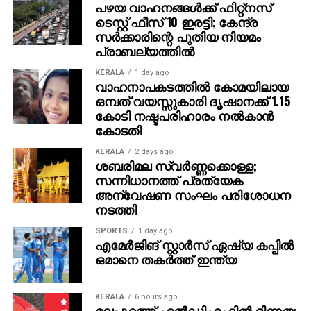
പഴയ വാഹനങ്ങള്‍ക്ക് ഫിറ്റ്‌നസ്
ചെയ്തപ്പോൾ അറുപത്തിനായിരത്തിൽപ്പരം കാഴ്ചക്കാർ
ടെസ്റ്റ് ഫീസ് 10 ഇരട്ടി; കേന്ദ്ര
നിറഞ്ഞ ഇവന്റിലെ സദസ്സ് ഹർഷാരവം കൊണ്ട്
സര്‍ക്കാരിന്റെ പുതിയ നിയമം
വേദിയെ ധന്യമാക്കി. ഐമാക്‌സിലാണ് ചിത്രം
പ്രാബല്യത്തില്‍
ഒരുങ്ങുന്നത് എന്നതിനാല്‍ തന്നെ തിയേറ്ററുകളില്‍
ഗംഭീരമായ കാഴ്ചാനുഭൂതി
KERALA
1 day ago
വാഹനാപകടത്തില്‍ കോമയിലായ
സമ്മാനിക്കുമെന്നുറപ്പാണ്.ബാഹുബലിയും ആർ ആർ
ഒമ്പത് വയസ്സുകാരി ദൃഷാനക്ക് 1.15
ആറും ഒരുക്കിയ രാജമൗലിയുടെ ബ്രഹ്മാണ്ഡ ചിത്രം
കോടി നഷ്ടപരിഹാരം നല്‍കാന്‍
വാരണാസി 2027ൽ തിയേറ്ററുകളിലേക്കെത്തും. പി ആർ
കോടതി
ഓ ആൻഡ് മാർക്കറ്റിംഗ് സ്ട്രാറ്റജിസ്റ്റ് : പ്രതീഷ് ശേഖർ.
KERALA
2 days ago
ശബരിമല സ്വര്‍ണ്ണക്കൊള്ള;
സന്നിധാനത്ത് പ്രത്യേക
അന്വേഷണ സംഘം പരിശോധന
നടത്തി
SPORTS
1 day ago
എമേര്‍ജിങ് സ്റ്റാര്‍സ് ഏഷ്യ കപ്പില്‍
ഒമാനെ തകര്‍ത്ത് ഇന്ത്യ
KERALA
6 hours ago
മലപ്പുറത്ത് എല്‍ഡിഎഫില്‍ ഭിന്നത;