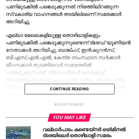
പണിമുടക്കില്‍ പങ്കെടുക്കുന്നത്. നിരത്തിലിറങ്ങുന്ന
സ്വകാര്യ വാഹനങ്ങള്‍ തടയില്ലെന്ന് സമരക്കാര്‍
അറിയിച്ചു.
എല്ലാ മേഖലകളിലുള്ള തൊഴിലാളികളും
പണിമുടക്കില്‍ പങ്കെടുക്കുന്നുണ്ടെന്ന് ട്രേഡ് യൂണിയന്‍
നേതാക്കള്‍ അറിയിച്ചു. ബാങ്കിംഗ്, ഇന്‍ഷൂറന്‍സ്,
ബി.എസ്.എന്‍.എല്‍, കേന്ദ്ര-സംസ്ഥാന സര്‍ക്കാര്‍
ജീവനക്കാര്‍ തുടങ്ങിയവര്‍ സമരത്തില്‍
പങ്കെടുക്കുന്നുണ്ട്. വ്യാപാരികള്‍ കടകളടച്ച്
സമരത്തിന്റെ ഭാഗമാകും. പാല്‍, പത്രം, ആശുപത്രി,
വിവാഹം, വിമാനത്താവളം എന്നിവയെ പണിമുടക്കില്‍
CONTINUE READING
നിന്ന് ഒഴിവാക്കിയിട്ടുണ്ട്.
ADVERTISEMENT
എസ്.ടി.യു, സി.ഐ.ടി.യു, എ.ഐ.ടി.യു.സി,
ഐ.എന്‍.ടി.യു.സി, എച്ച്.എം.കെ.പി, കെ.ടി.യു.സി,
YOU MAY LIKE
കെ.ടി.യു.സി (എം), എച്ച്.എം.എസ്, യു.ടി.യു.സി,
വല്ലാർപാടം കണ്ടെയ്നർ ടെർമിനൽ
എ.ഐ.സി.ടി.യു എന്‍.എല്‍.ഒ തുടങ്ങിയ
ട്രെയിലെർ തൊഴിലാളി സമരം
സംഘടനകളാണ് പണിമുടക്കിന് ആഹ്വാനം