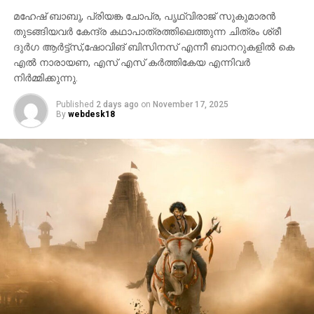
മഹേഷ് ബാബു, പ്രിയങ്ക ചോപ്ര, പൃഥ്വിരാജ് സുകുമാരൻ
തുടങ്ങിയവർ കേന്ദ്ര കഥാപാത്രത്തിലെത്തുന്ന ചിത്രം ശ്രീ
ദുർഗ ആർട്ട്സ്,ഷോവിങ് ബിസിനസ് എന്നീ ബാനറുകളിൽ കെ
എൽ നാരായണ, എസ് എസ് കർത്തികേയ എന്നിവർ
നിർമ്മിക്കുന്നു.
Published
2 days ago
on
November 17, 2025
By
webdesk18