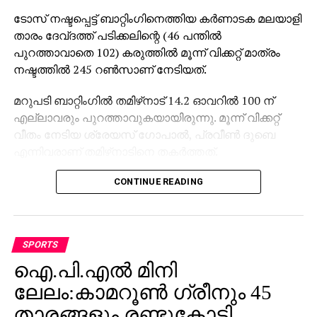
ടോസ് നഷ്ടപ്പെട്ട് ബാറ്റിംഗിനെത്തിയ കര്‍ണാടക മലയാളി
താരം ദേവ്ദത്ത് പടിക്കലിന്റെ (46 പന്തില്‍
പുറത്താവാതെ 102) കരുത്തില്‍ മൂന്ന് വിക്കറ്റ് മാത്രം
നഷ്ടത്തില്‍ 245 റണ്‍സാണ് നേടിയത്.
മറുപടി ബാറ്റിംഗില്‍ തമിഴ്‌നാട് 14.2 ഓവറില്‍ 100 ന്
എല്ലാവരും പുറത്താവുകയായിരുന്നു. മൂന്ന് വിക്കറ്റ്
വീതം നേടിയ ശ്രേയസ് ഗോപാല്‍, പ്രവീണ്‍ ദുബെ
എന്നിവരാണ് തമിഴ്‌നാടിനെ തകര്‍ത്തത്.
29 റണ്‍സ് നേടിയ തുഷാര്‍ റഹേജയാണ് തമിഴ്‌നാടിന്റെ
CONTINUE READING
ടോപ് സ്‌കോറര്‍. എന്‍ ജഗദീഷന്‍ (21), രാജ്കുമാര്‍
രവിചന്ദ്രന്‍ (16), അമിത് സാത്വിക് (15) എന്നിവരാണ്
രണ്ടക്കം കണ്ട മറ്റുതാരങ്ങള്‍. ഇന്ത്യന്‍ ടെസ്റ്റ് താരം
SPORTS
സായ് സുദര്‍ശന്‍ (8) നിരാശപ്പെടുത്തി. ഷാരുഖ് ഖാന്‍
ഐ.പി.എല്‍ മിനി
(2), സായ് കിഷോര്‍ (2), സോനു യാദവ് (3), വരുണ്‍
ചക്രവര്‍ത്തി (0) ടി നടരാജന്‍ (1) എന്നിവരാണ്
ലേലം:കാമറൂണ്‍ ഗ്രീനും 45
പുറത്തായ മറ്റുതാരങ്ങള്‍. ഗുര്‍ജപ്നീത് സിംഗ് (0)
താരങ്ങളും രണ്ടുകോടി