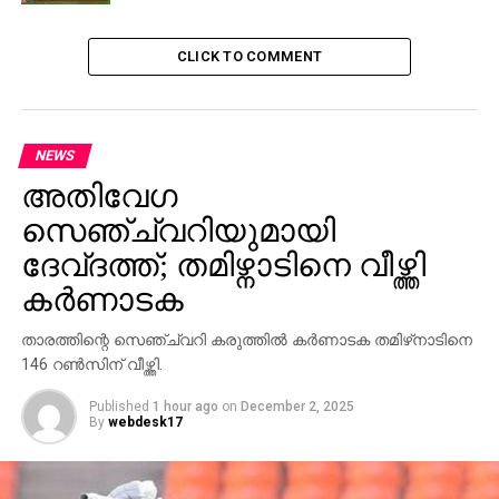
ചെയ്തു കഴിഞ്ഞു. കുടുംബത്തിലെ പുതിയ
അംഗത്തിന്റെ വരവോടെ സന്തോഷവാനായ മെസി
CLICK TO COMMENT
ഇന്നലെ പരിശീലനത്തില്‍ സജീവമായിരുന്നു. കൂട്ടിന്
ലൂയിസ് സുവാരസ്, ഫിലിപ്പോ
കുട്ടീന്യോയുമെല്ലാമുണ്ട്. ഈ മുവര്‍ സംഘമാണ്
ടീമിനെ നയിക്കുന്നത്.
NEWS
അതിവേഗ
RELATED TOPICS:
SPORTS
സെഞ്ച്വറിയുമായി
UP NEXT
ദേവ്ദത്ത്; തമിഴ്നാടിനെ വീഴ്ത്തി
സെവിയ്യയോട് തോറ്റു; മാഞ്ചസ്റ്റര്‍
കര്‍ണാടക
യുണൈറ്റഡ് ചാമ്പ്യന്‍സ് ലീഗ് ക്വാര്‍ട്ടര്‍
കാണാതെ പുറത്ത്
താരത്തിന്റെ സെഞ്ച്വറി കരുത്തില്‍ കര്‍ണാടക തമിഴ്‌നാടിനെ
DON'T MISS
146 റണ്‍സിന് വീഴ്ത്തി.
അയല്‍ കലാശം
Published
1 hour ago
on
December 2, 2025
By
webdesk17