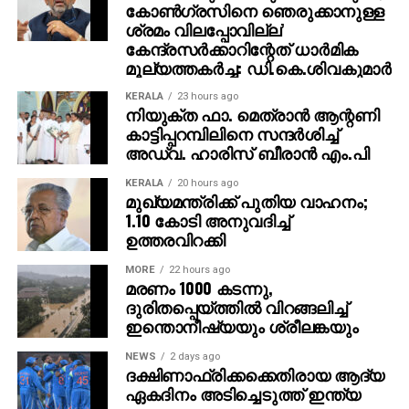
കോണ്‍ഗ്രസിനെ ഞെരുക്കാനുള്ള
ശ്രമം വിലപ്പോവില്ല’
കേന്ദ്രസര്‍ക്കാറിന്റേത് ധാര്‍മിക
മൂല്യത്തകര്‍ച്ച: ഡി.കെ.ശിവകുമാര്‍
KERALA
23 hours ago
നിയുക്ത ഫാ. മെത്രാന്‍ ആന്റണി
കാട്ടിപ്പറമ്പിലിനെ സന്ദര്‍ശിച്ച്
അഡ്വ. ഹാരിസ് ബീരാന്‍ എം.പി
KERALA
20 hours ago
മുഖ്യമന്ത്രിക്ക് പുതിയ വാഹനം;
1.10 കോടി അനുവദിച്ച്
ഉത്തരവിറക്കി
MORE
22 hours ago
മരണം 1000 കടന്നു,
ദുരിതപ്പെയ്ത്തിൽ വിറങ്ങലിച്ച്
ഇന്തൊനീഷ്യയും ശ്രീലങ്കയും
NEWS
2 days ago
ദക്ഷിണാഫ്രിക്കക്കെതിരായ ആദ്യ
ഏകദിനം അടിച്ചെടുത്ത് ഇന്ത്യ