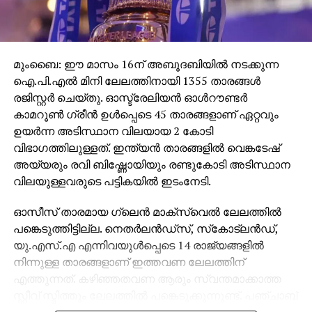
മുംബൈ: ഈ മാസം 16ന് അബൂദബിയില്‍ നടക്കുന്ന
ഐ.പി.എല്‍ മിനി ലേലത്തിനായി 1355 താരങ്ങള്‍
രജിസ്റ്റര്‍ ചെയ്തു. ഓസ്ട്രേലിയന്‍ ഓള്‍റൗണ്ടര്‍
കാമറൂണ്‍ ഗ്രീന്‍ ഉള്‍പ്പെടെ 45 താരങ്ങളാണ് ഏറ്റവും
ഉയര്‍ന്ന അടിസ്ഥാന വിലയായ 2 കോടി
വിഭാഗത്തിലുള്ളത്. ഇന്ത്യന്‍ താരങ്ങളില്‍ വെങ്കടേഷ്
അയ്യരും രവി ബിഷ്ണോയിയും രണ്ടുകോടി അടിസ്ഥാന
വിലയുള്ളവരുടെ പട്ടികയില്‍ ഇടംനേടി.
ഓസീസ് താരമായ ഗ്ലെന്‍ മാക്‌സ്വെല്‍ ലേലത്തില്‍
പങ്കെടുത്തിട്ടില്ല. നെതര്‍ലന്‍ഡ്സ്, സ്‌കോട്‌ലന്‍ഡ്,
യു.എസ്.എ എന്നിവയുള്‍പ്പെടെ 14 രാജ്യങ്ങളില്‍
നിന്നുള്ള താരങ്ങളാണ് ഇത്തവണ ലേലത്തിന്
എത്തുന്നത്. കഴിഞ്ഞതവണ ആരും സ്വന്തമാക്കാത്ത
സ്റ്റീവ് സ്മിത്തും ലേലത്തില്‍ പങ്കെടുക്കുന്നുണ്ട്. പഞ്ചാബ്
കിങ്‌സ് ഒഴിവാക്കിയ ജോഷ് ഇംഗ്ലിസും രണ്ടുകോടി