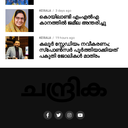
KERALA
3 days ago
കൊയിലാണ്ടി എംഎല്‍എ
കാനത്തില്‍ ജമീല അന്തരിച്ചു
KERALA
19 hours ago
കലൂർ സ്റ്റേഡിയം നവീകരണം;
സ്പോൺസർ പൂർത്തിയാക്കിയത്
പകുതി ജോലികൾ മാത്രം