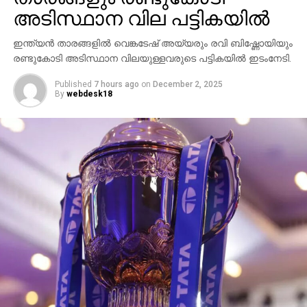
പുറത്താവാതെ നിന്നു. നേരത്തെ, ദേവ്ദത്തിന്റെ
അടിസ്ഥാന വില പട്ടികയില്‍
ഇന്നിംഗ്‌സ് തന്നെയായിരുന്നു മത്സരത്തിലെ
സവിശേഷത.
ഇന്ത്യന്‍ താരങ്ങളില്‍ വെങ്കടേഷ് അയ്യരും രവി ബിഷ്ണോയിയും
രണ്ടുകോടി അടിസ്ഥാന വിലയുള്ളവരുടെ പട്ടികയില്‍ ഇടംനേടി.
ആറ് സിക്‌സും പത്ത് ഫോറും ഉള്‍പ്പെടുന്നതായിരുന്നു
ഇന്നിംഗ്‌സ്. ശരത് (53), മായങ്ക് അഗര്‍വാള്‍ (24), കരുണ്‍
Published
7 hours ago
on
December 2, 2025
By
webdesk18
നായര്‍ (4) എന്നിവരാണ് പുറത്തായ മറ്റുതാരങ്ങള്‍.
സ്മരണ്‍ രവിചന്ദ്രന്‍ (29 പന്തില്‍ 46) പുറത്താവാതെ
നിന്നു.