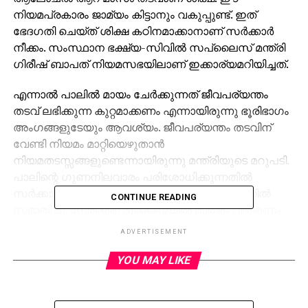
നിയമപ്രകാരം ജാമ്യം കിട്ടാനും വകുപ്പുണ്ട്. ഇത്
ഭേദഗതി ചെയ്ത് ശിക്ഷ കഠിനമാക്കാനാണ് സര്‍ക്കാര്‍
നീക്കം. സംസ്ഥാന ഭക്ഷ്യ-സിവില്‍ സപ്ലൈസ് മന്ത്രി
ഗിരീഷ് ബാപത് നിയമസഭയിലാണ് ഇക്കാര്യമറിയിച്ചത്.
എന്നാല്‍ പാലില്‍ മായം ചേര്‍ക്കുന്നത് ജീവപര്യന്തം
തടവ് ലഭിക്കുന്ന കുറ്റമാക്കണം എന്നായിരുന്നു ഭൂരിഭാഗം
അംഗങ്ങളുടേയും ആവശ്യം. ജീവപര്യന്തം തടവിന്
വേണ്ടി നിയമം മാറ്റിയെഴുതാന്‍
നിയമതടസ്സങ്ങളുണ്ടെന്നായിരുന്നു മന്ത്രിയുടെ മറുപടി.
പാലിന്റെ ഗുണനിലവാരം പരിശോധിക്കുന്നതില്‍
സര്‍ക്കാറിന് വീഴ്ച പറ്റിയെന്ന് മന്ത്രി നിയമസഭയില്‍
CONTINUE READING
സമ്മതിച്ചു. നേരത്തെ മുംബൈയില്‍ മാത്രം വിതരണം
ചെയ്യുന്ന പാലില്‍ 30 ശതമാനവും മായം
ADVERTISEMENT
കലര്‍ന്നതാണെന്ന് കണ്ടെത്തിയിരുന്നു.
YOU MAY LIKE
RELATED TOPICS:
UP NEXT