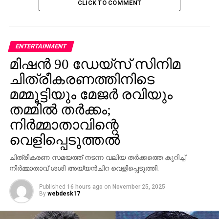
ബി.ജെ.പിക്കെതിരെ സോണിയയുടെ
CLICK TO COMMENT
നേതൃത്വത്തില്‍ വിശാല സഖ്യം വരുന്നു
DON'T MISS
ആധാര്‍ ബന്ധിപ്പിക്കാനുള്ള സമയപരിധി നീട്ടി
ENTERTAINMENT
മിഷന്‍ 90 ഡേയ്‌സ് സിനിമ
ചിത്രീകരണത്തിനിടെ
മമ്മൂട്ടിയും മേജര്‍ രവിയും
തമ്മില്‍ തര്‍ക്കം;
നിര്‍മ്മാതാവിന്റെ
വെളിപ്പെടുത്തല്‍
ചിത്രീകരണ സമയത്ത് നടന്ന വലിയ തര്‍ക്കത്തെ കുറിച്ച്
നിര്‍മ്മാതാവ് ശശി അയ്യന്‍ചിറ വെളിപ്പെടുത്തി.
Published
16 hours ago
on
November 25, 2025
By
webdesk17