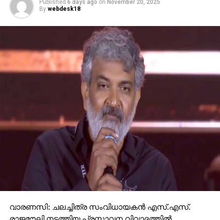
Published
6 days ago
on
November 20, 2025
By
webdesk18
വാരണസി: ചലച്ചിത്ര സംവിധായകന്‍ എസ്.എസ്.
രാജമൗലി നടത്തിയ പ്രസ്താവന വിവാദത്തില്‍.