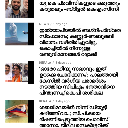
ഇതുവരെ കേസായി രജിസ്റ്റര്‍ ചെയ്തിട്ടില്ല.
യു കെ പ്രവിസികളുടെ കരുത്തും
കരുതലും -ബ്രിട്ടൻ കെഎംസിസി
സംഭവത്തിന്റെ നിജസ്ഥിതി പരിശോധിച്ചു വരുന്നു’ എന്ന്
വാരണസി പൊലീസിന്റെ വക്താവ് അറിയിച്ചു. ചടങ്ങില്‍
NEWS
1 day ago
പ്രധാന താരങ്ങള്‍ ആയിരുന്ന മഹേഷ് ബാബു,
ഇത്യോപ്യയില്‍ അഗ്‌നിപര്‍വ്വത
പൃഥ്വിരാജ് സുകുമാരന്‍, പ്രിയങ്ക ചോപ്ര എന്നിവരുടെ
സ്‌ഫോടനം; കണ്ണൂർ-അബൂദബി
സാന്നിധ്യം ഇവന്റിനെ ദേശീയ തലത്തില്‍ തന്നെ
വിമാനം വഴിതിരിച്ചുവിട്ടു,
ശ്രദ്ധേയമാക്കി. ചിത്രത്തില്‍ പ്രിയങ്ക ചോപ്ര
കൊച്ചിയിൽ നിന്നുള്ള
രണ്ടുവിമാനങ്ങൾ റദ്ദാക്കി
മന്ദാകിനിയായി, പൃഥ്വിരാജ് സുകുമാരന്‍ കുംബയായി
പ്രത്യക്ഷപ്പെടും. 2027ലെ സങ്ക്രാന്തി റിലീസിനായി
KERALA
3 days ago
‘വാരണസി’ ഒരുക്കപ്പെടുന്നുണ്ട്. എന്നാല്‍
‘ഓരോ ഹിന്ദു സഖാവും ഇത്
ഉറക്കെ ചോദിക്കണം’; പാലത്തായി
ചിത്രത്തെക്കാള്‍ വലിയ ചര്‍ച്ചയാകുന്നത്
കേസിൽ വർഗീയ പരാമർശം
സംവിധായകന്റെ പ്രസ്താവനയും അതിനുശേഷം
നടത്തിയ സിപിഎം നേതാവിനെ
ഉയര്‍ന്ന പ്രതിഷേധങ്ങളുമാണ്.
പിന്തുണച്ച് കെ.പി ശശികല
KERALA
1 day ago
ശബരിമലയില്‍ നിന്ന് ഡ്യൂട്ടി
കഴിഞ്ഞ് വാ..; സി.പി.ഒയെ
ഭീഷണിപ്പെടുത്തിയ പൊലീസ്
അസോ. ജില്ല സെക്രട്ടറിക്ക്