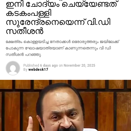
പുറത്തിറങ്ങുകയും, ‘എന്നാ തുടങ്ങാം’ എന്ന് മമ്മൂട്ടി
ഇനി ചോദ്യം ചെയ്യേണ്ടത്
മേജര്‍ രവിയോടു പറയുകയും ചെയ്തതായാണ്
കടകംപള്ളി
വെളിപ്പെടുത്തല്‍. മലയാള സിനിമയില്‍ ഏറ്റവും
സുരേന്ദ്രനെയെന്ന് വി.ഡി
കൃത്യവും സമയനിയമനമുള്ള നടന്‍
സതീശന്‍
മമ്മൂട്ടിയാണെന്നും, ചെറിയ വിഷമങ്ങള്‍ വന്നാലും അത്
കൈകാര്യം ചെയ്താല്‍ മതി എന്നും ശശി അയ്യന്‍ചിറ
ക്ഷേത്രം കൊള്ളയടിച്ച നേതാക്കള്‍ ഒരോരുത്തരും ജയിലേക്ക്
അഭിമുഖത്തില്‍ പറഞ്ഞു. മിഷന്‍ 90 ഡേയ്‌സ് ബോക്‌സ്
പോകുന്ന ഘോഷയാത്രയാണ് കാണുന്നതെന്നും വി ഡി
ഓഫീസില്‍ വലിയ വിജയം നേടിയില്ലെങ്കിലും
സതീശന്‍ പറഞ്ഞു.
ചിത്രത്തിന്റെ ലൊക്കേഷന്‍ ഓര്‍മ്മകളില്‍ ഈ
സംഭവത്തിന് പ്രത്യേക സ്ഥാനമുണ്ട്.
Published
6 days ago
on
November 20, 2025
By
webdesk17