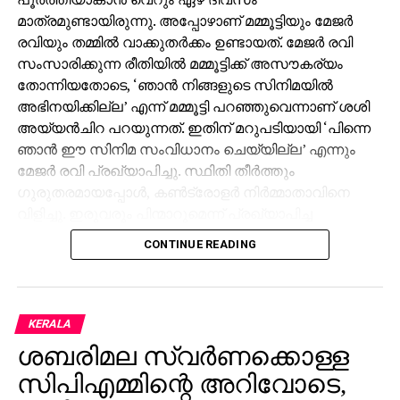
മാത്രമുണ്ടായിരുന്നു. അപ്പോഴാണ് മമ്മൂട്ടിയും മേജര്‍
രവിയും തമ്മില്‍ വാക്കുതര്‍ക്കം ഉണ്ടായത്. മേജര്‍ രവി
സംസാരിക്കുന്ന രീതിയില്‍ മമ്മൂട്ടിക്ക് അസൗകര്യം
തോന്നിയതോടെ, ‘ഞാന്‍ നിങ്ങളുടെ സിനിമയില്‍
അഭിനയിക്കില്ല’ എന്ന് മമ്മൂട്ടി പറഞ്ഞുവെന്നാണ് ശശി
അയ്യന്‍ചിറ പറയുന്നത്. ഇതിന് മറുപടിയായി ‘പിന്നെ
ഞാന്‍ ഈ സിനിമ സംവിധാനം ചെയ്യില്ല’ എന്നും
മേജര്‍ രവി പ്രഖ്യാപിച്ചു. സ്ഥിതി തീര്‍ത്തും
ഗുരുതരമായപ്പോള്‍, കണ്‍ട്രോളര്‍ നിര്‍മ്മാതാവിനെ
വിളിച്ചു. ഇരുവരും പിന്മാറുമെന്ന് പ്രഖ്യാപിച്ച
സാഹചര്യത്തില്‍ ശശി അയ്യന്‍ചിറ ശാന്തമായി,
CONTINUE READING
‘മമ്മൂക്ക അഭിനയിക്കണ്ട, മേജര്‍ സാര്‍ സംവിധാനം
ചെയ്യണ്ട’ ഞാന്‍ നോക്കിക്കോളാം എന്ന നിലപാടാണ്
എടുത്തത്. ഇത് കഴിഞ്ഞ്, അദ്ദേഹം ഇരുവരുടെയും കൈ
പിടിച്ച് ഒരു മുറിയിലേക്ക് കൊണ്ടുപോയി കതക് അടച്ചു.
KERALA
വെറും അഞ്ച് മിനിറ്റിനുള്ളില്‍ തന്നെ എല്ലാ
ശബരിമല സ്വര്‍ണക്കൊള്ള
പ്രശ്‌നങ്ങളും പരിഹരിച്ചതായി അദ്ദേഹം പറയുന്നു.
സിപിഎമ്മിന്റെ അറിവോടെ,
തുടര്‍ന്ന് മൂവരും ചിരിച്ചുകൊണ്ട് മുറിയില്‍ നിന്ന്