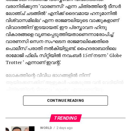
വരാനിരിക്കുന്ന ‘വാരണസി’ എന്ന ചിത്രത്തിന്റെ ടീസര്‍
ലോഞ്ച് ചടങ്ങില്‍’ എനിക്ക് ദൈവമായ ഹനുമാനില്‍
വിശ്വാസമില്ല’ എന്ന രാജമൗലിയുടെ വാക്കുകളാണ്
വിവാദത്തിന് ഇടയായത്. ഈ പ്രസ്താവന ഹിന്ദു
വികാരങ്ങളെ വൃണപ്പെടുത്തിയതാണെന്നാരോപിച്ച്
വാരണസി സെന സംഘടന രാജമൗലിക്കെതിരെ
പൊലീസ് പരാതി നല്‍കിയിട്ടുണ്ട്. ഹൈദരാബാദിലെ
രാമോജി ഫിലിം സിറ്റിയില്‍ നവംബര്‍ 15ന് നടന്ന ‘ Globe
Trotter ‘ എന്നാണ് ഇവന്റ്.
ലോകത്തിന്റെ വിവിധ ഭാഗങ്ങളില്‍ നിന്ന്
ആയിരക്കണക്കിന് ആളുകള്‍ പങ്കെടുത്ത വന്‍ വേദിയില്‍
ചിത്രത്തിന്റെ ടീസറും ‘കുംബ’ എന്ന ടൈറ്റിലും
പുറത്തിറക്കിയിരുന്നു. സാങ്കേതിക പ്രശ്‌നങ്ങള്‍ നേരിട്ട
CONTINUE READING
സമയത്താണ് രാജമൗലി വിവാദമായി മാറിയ പ്രസ്താവന
നടത്തിയതെന്ന് പരാതിയില്‍ ചൂണ്ടിക്കാണിക്കുന്നു.
‘സംവിധായകന്‍ രാജമൗലി ഹിന്ദു മതവികാരങ്ങളെ
TRENDING
വൃണപ്പെടുത്തി എന്നാരോപിച്ച് പരാതി ലഭിച്ചിട്ടുണ്ട്.
WORLD
2 days ago