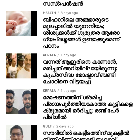
സസ്‌പെന്‍ഷന്‍
HEALTH
3 days ago
ബിഹാറിലെ അമ്മമാരുടെ
മുലപ്പാലിൽ യുറേനിയം;
ശിശുക്കൾക്ക് ​ഗുരുതര ആരോ​
ഗ്യപ്രശ്നങ്ങൾ ഉണ്ടാക്കുമെന്ന്
പഠനം
KERALA
1 day ago
വന്നത് ആളൂരിനെ കാണാന്‍,
മരിച്ചത് അറിയില്ലായിരുന്നു;
കുപ്രസിദ്ധ മോഷ്ടാവ് ബണ്ടി
ചോറിനെ വിട്ടയച്ചു
KERALA
1 day ago
മോഷണത്തിന് ശ്രമിച്ച
പ്രായപൂര്‍ത്തിയാകാത്ത കുട്ടികളെ
ക്രൂരമായി മര്‍ദിച്ചു; രണ്ട് പേര്‍
പിടിയില്‍
GULF
2 days ago
സൗദിയില്‍ കെട്ടിടത്തിന് മുകളില്‍
നിന്ന് വീണ് മലയാളി യുവാവ്