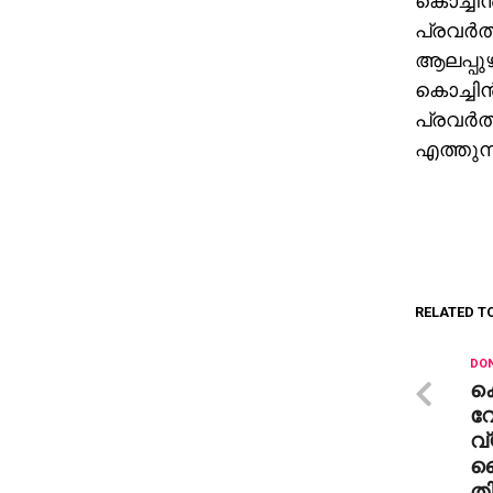
കൊച്ചിന
പ്രവര്‍ത
ആലപ്പുഴ
കൊച്ചിന
പ്രവര്‍ത
എത്തുന്
RELATED T
DON
ക
വ
വ്
ക
തി