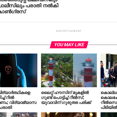
ോലീസിലും പരാതി നൽകി
ോൺഗ്രസ്
ADVERTISEMENT
YOU MAY LIKE
വിദ്യാര്‍ത്ഥികളെ
ലൈറ്റ് ഹൗസിന് മുകളില്‍
കൊല്ലത്
് റീല്‍
ഗുണ്ട് പൊട്ടിച്ച് റീല്‍സ്;
കൊലക്ക
രണം; വിദ്യാഭ്യാസ
യുവാവിന് ഗുരുതര പരിക്ക്
റീല്‍സെടുപ
് പരാതി
പിടിയില്