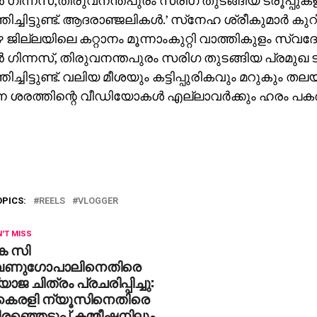
്‍ ഗിന്നസ്,തിരുവനന്തപുരം സരിഗ തുടങ്ങിയ ട്രൂപ്പുക
്തിച്ചിട്ടുണ്ട്. ആദരാഞ്ജലികള്‍.’ സ്‌നേഹ ശ്രീകുമാര്‍ കുറിച
 ജില്ലയിലെ കറ്റാനം മൂന്നാംകുറ്റി വാത്തികുളം സ്വ
്‍ ഗിന്നസ്, തിരുവനന്തപുരം സരിഗ തുടങ്ങിയ പ്രമുഖ ട്ര
്തിച്ചിട്ടുണ്ട്. വലിയ മീശയും കട്ടിപ്പുരികവും മറുകും തല
ന ശരത്തിന്റെ വീഡിയോകള്‍ എല്ലാവര്‍ക്കും ഹരം പകര്‍ന
OPICS:
REELS
VLOGGER
'T MISS
െ സി
േണുഗോപാലിനെതിരെ
യാജ ചിത്രം പ്രചരിപ്പിച്ചു:
ൈരളി ന്യൂസിനെതിരെ
രഞ്ഞെടുപ്പ് കമ്മീഷനിലും