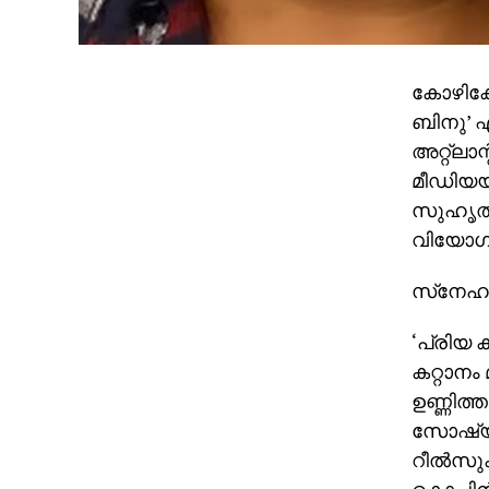
കോഴിക്ക
ബിനു’ എ
അറ്റ്‌ല
മീഡിയയി
സുഹൃത്ത
വിയോഗവാ
സ്‌നേഹ 
‘പ്രിയ 
കറ്റാനം 
ഉണ്ണിത്
സോഷ്യല്
റീല്‍സുക