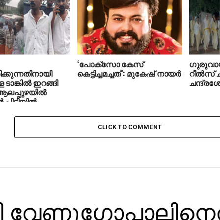
‘പോക്സോ കേസ്
ഗുരുവായ
ിക്കുന്നതിനായി
കെട്ടിച്ചമച്ചത്’: മുകേഷ് നായർ
റീല്‍സ്
 ടാങ്കില്‍ ഇറങ്ങി
ചന്ദ്ര
 ആലപ്പുഴയില്‍
‍ പിടിയില്‍
CLICK TO COMMENT
ി വേണുഗോപാലിനെ