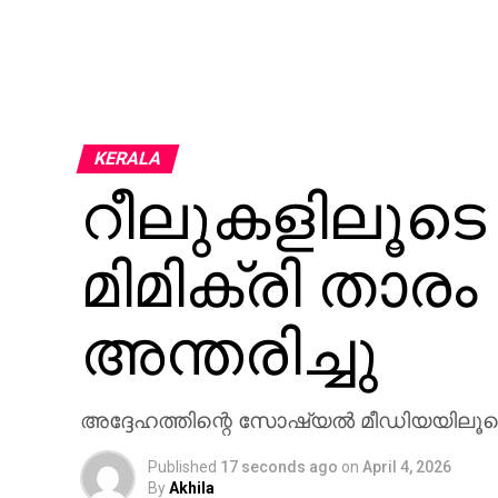
KERALA
റീലുകളിലൂടെ
മിമിക്രി താരം
അന്തരിച്ചു
അദ്ദേഹത്തിന്റെ സോഷ്യല്‍ മീഡിയയിലൂടെ
Published
17 seconds ago
on
April 4, 2026
By
Akhila