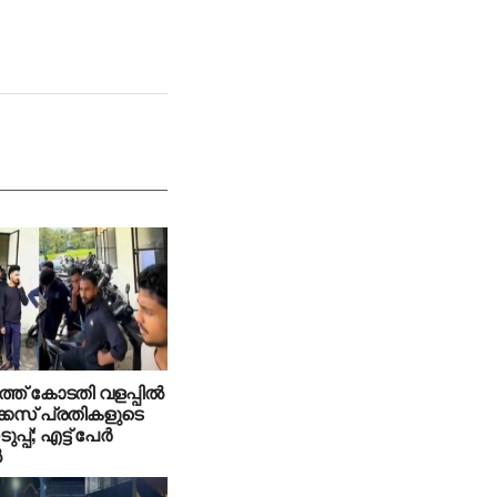
ത് കോടതി വളപ്പില്‍
േസ് പ്രതികളുടെ
്പ്; എട്ട് പേര്‍
‍