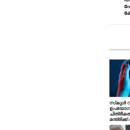
പ
ക
സ്‌കൂള്‍ 
ഉപയോഗിച്ച
ചിത്രീക
മന്ത്രിക്ക