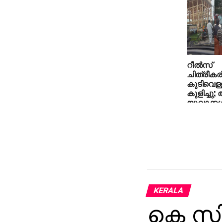
റീല്‍സ്
ചിത്രീകര
കുടിവെള്ള
കുളിച്ചു;
യുവാക്കള്
KERALA
കെ സ