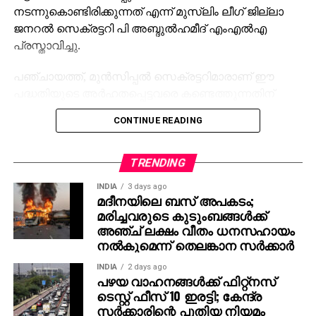
നടന്നുകൊണ്ടിരിക്കുന്നത് എന്ന് മുസ്‌ലിം ലീഗ് ജില്ലാ
ജനറല്‍ സെക്രട്ടറി പി അബ്ദുല്‍ഹമീദ് എംഎല്‍എ
പ്രസ്താവിച്ചു.
പഞ്ചായത്ത്, മുന്‍സിപ്പല്‍ സെക്രട്ടറിമാരാണ് ഈ
പദ്ധതിയുടെ അര്‍ഹതപ്പെട്ടവരെ കണ്ടെത്തുന്നതിന്
വേണ്ടിയുള്ള അപേക്ഷകള്‍ ക്ഷണിക്കേണ്ടത് എന്ന്
CONTINUE READING
സര്‍ക്കാര്‍ ഉത്തരവില്‍ പറയുന്നുണ്ട്. പക്ഷേ ഒരു
പഞ്ചായത്തും മുന്‍സിപ്പാലിറ്റിയും ഇതുവരെ അപേക്ഷ
ക്ഷണിച്ചിട്ടില്ല. അവരൊന്നും ഈ വിവരം അറിഞ്ഞിട്ടു
TRENDING
പോലുമില്ലെന്നും അദ്ദേഹം പറഞ്ഞു.
INDIA
3 days ago
മദീനയിലെ ബസ് അപകടം;
തദ്ദേശസ്വയംഭരണ സ്ഥാപനങ്ങളിലേക്കുള്ള
മരിച്ചവരുടെ കുടുംബങ്ങള്‍ക്ക്
തെരഞ്ഞെടുപ്പ് നടക്കുന്ന സമയത്ത് മുഴുവന്‍
അഞ്ച് ലക്ഷം വീതം ധനസഹായം
വീടുകളിലും നോട്ടീസ് വിതരണം ചെയ്യുന്നതുപോലെ
നല്‍കുമെന്ന് തെലങ്കാന സര്‍ക്കാര്‍
അപേക്ഷ ഫോറങ്ങള്‍ വിതരണം ചെയ്യുകയും
INDIA
2 days ago
പൂരിപ്പിച്ച് വാങ്ങിക്കുകയും ചെയ്യുന്ന പ്രവര്‍ത്തനമാണ്
പഴയ വാഹനങ്ങള്‍ക്ക് ഫിറ്റ്‌നസ്
നടന്നുകൊണ്ടിരിക്കുന്നത്. ഇത് വോട്ട് തട്ടാനുള്ള
ടെസ്റ്റ് ഫീസ് 10 ഇരട്ടി; കേന്ദ്ര
സര്‍ക്കാരിന്റെ പുതിയ നിയമം
തന്ത്രമാണ് വളരെ അടിയന്തരമായി ഈ വിഷയത്തില്‍