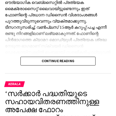
ഔദ്യോഗിക വെബ്‌സൈറ്റില്‍ പ്രത്യേക
മൈക്രോസൈറ്റ് ലൈവായിട്ടുണ്ടെന്നും ഇത്
ഫോണിന്റെ പ്രധാന ഡിസൈന്‍ വിശദാംശങ്ങള്‍
പുറത്തുവിടുന്നുവെന്നും വ്യക്തമാക്കുന്നു.
ടീസറനുസരിച്ച്, വണ്‍പ്ലസ് 15ആര്‍ കറുപ്പ് പച്ച എന്നീ
രണ്ടു നിറങ്ങളിലാണ് ലഭ്യമാകുന്നത്. ഫോണിന്റെ
പിന്‍ഭാഗത്തെ ക്യാമറ മൊഡ്യൂള്‍ പ്രത്യേക ശ്രദ്ധ
നേടുന്ന ഭാഗമാണ് സ്‌ക്വയര്‍ ഡിസൈന്‍
ഡെക്കോയിനുള്ളില്‍ ലംബമായി സജ്ജീകരിച്ച ഡ്യുവല്‍
റിയര്‍ ക്യാമറ സിസ്റ്റം. ഇത് വണ്‍പ്ലസ് 15
CONTINUE READING
ഫ്‌ളാഗ്ഷിപ്പിന്റെ ഡിസൈന്‍ ഭാഷയെ
അനുസ്മരിപ്പിക്കുന്നു. വിലകുറഞ്ഞതും എന്നാല്‍
പ്രീമിയം ലുക്കും ഫീച്ചറുകളും ആഗ്രഹിക്കുന്ന
ഉപയോക്താക്കളെയാണ് 15ആര്‍ ലക്ഷ്യമിടുന്നത്.
KERALA
ഫോണിന്റെ പൂര്‍ണ്ണ സവിശേഷതകളും ഇന്ത്യയിലെ
‘സര്‍ക്കാര്‍ പദ്ധതിയുടെ
ലോഞ്ച് തീയതിയും അടുത്ത ദിവസങ്ങളില്‍
സഹായവിതരണത്തിനുള്ള
വണ്‍പ്ലസ് ഔദ്യോഗികമായി പ്രഖ്യാപിക്കുമെന്ന്
പ്രതീക്ഷിക്കുന്നു.
അപേക്ഷ ഫോറം