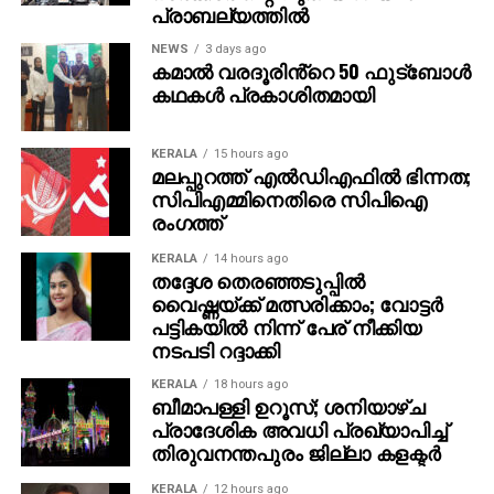
പ്രാബല്യത്തില്‍
ഇടപെട്ട് നഗ്‌നമായ തെരഞ്ഞെടുപ്പ് ചട്ടലംഘനം
അവസാനിപ്പിക്കുന്നതിന് വേണ്ടിയുള്ള
NEWS
3 days ago
കമാൽ വരദൂരിൻ്റെ 50 ഫുട്ബോൾ
നടപടിയെടുക്കണമെന്ന് അദ്ദേഹം മലപ്പുറം ജില്ലാ
കഥകൾ പ്രകാശിതമായി
കലക്ടറോട് ആവശ്യപ്പെട്ടു.
KERALA
15 hours ago
മലപ്പുറത്ത് എല്‍ഡിഎഫില്‍ ഭിന്നത;
സിപിഎമ്മിനെതിരെ സിപിഐ
രംഗത്ത്
KERALA
14 hours ago
തദ്ദേശ തെരഞ്ഞടുപ്പില്‍
വൈഷ്ണയ്ക്ക് മത്സരിക്കാം; വോട്ടര്‍
പട്ടികയില്‍ നിന്ന് പേര് നീക്കിയ
നടപടി റദ്ദാക്കി
KERALA
18 hours ago
ബീമാപള്ളി ഉറൂസ്; ശനിയാഴ്ച
പ്രാദേശിക അവധി പ്രഖ്യാപിച്ച്
തിരുവനന്തപുരം ജില്ലാ കളക്ടര്‍
KERALA
12 hours ago