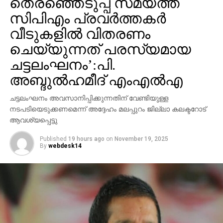
തെരഞ്ഞെടുപ്പ് സമയത്ത്
സിപിഎം പ്രവര്‍ത്തകര്‍
വീടുകളില്‍ വിതരണം
ചെയ്യുന്നത് പരസ്യമായ
ചട്ടലംഘനം’:പി.
അബ്ദുല്‍ഹമീദ് എംഎല്‍എ
ചട്ടലംഘനം അവസാനിപ്പിക്കുന്നതിന് വേണ്ടിയുള്ള
നടപടിയെടുക്കണമെന്ന് അദ്ദേഹം മലപ്പുറം ജില്ലാ കലക്ടറോട്
ആവശ്യപ്പെട്ടു
Published
19 hours ago
on
November 19, 2025
By
webdesk14