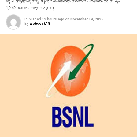
രൂപ ആയിരുന്നു. മുന്‍വര്‍ഷത്തെ സമാന പാദത്തില്‍ നഷ്ടം
1,242 കോടി ആയിരുന്നു.
Published
12 hours ago
on
November 19, 2025
By
webdesk18