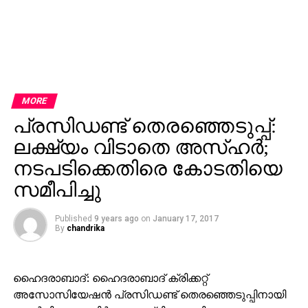
MORE
പ്രസിഡണ്ട് തെരഞ്ഞെടുപ്പ്:
ലക്ഷ്യം വിടാതെ അസ്ഹര്‍;
നടപടിക്കെതിരെ കോടതിയെ
സമീപിച്ചു
Published
9 years ago
on
January 17, 2017
By
chandrika
ഹൈദരാബാദ്: ഹൈദരാബാദ് ക്രിക്കറ്റ്
അസോസിയേഷന്‍ പ്രസിഡണ്ട് തെരഞ്ഞെടുപ്പിനായി