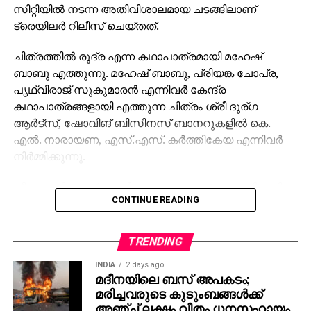
സിറ്റിയില്‍ നടന്ന അതിവിശാലമായ ചടങ്ങിലാണ്
ട്രെയിലര്‍ റിലീസ് ചെയ്തത്.
ചിത്രത്തില്‍ രുദ്ര എന്ന കഥാപാത്രമായി മഹേഷ്
ബാബു എത്തുന്നു. മഹേഷ് ബാബു, പ്രിയങ്ക ചോപ്ര,
പൃഥ്വിരാജ് സുകുമാരന്‍ എന്നിവര്‍ കേന്ദ്ര
കഥാപാത്രങ്ങളായി എത്തുന്ന ചിത്രം ശ്രീ ദുര്ഗ
ആര്‍ട്‌സ്, ഷോവിങ് ബിസിനസ് ബാനറുകളില്‍ കെ.
എല്‍. നാരായണ, എസ്.എസ്. കര്‍ത്തികേയ എന്നിവര്‍
നിര്‍മ്മിക്കുന്നു.
കീരവാണിയാണ് സംഗീതം ഒരുക്കുന്നത്. പുറത്തിറങ്ങിയ
CONTINUE READING
മണിക്കൂറുകള്‍ക്കുള്ളില്‍ തന്നെ 5 മില്യണിലധികം
കാഴ്ചകളുമായി ട്രെയിലര്‍ ലോകവ്യാപകമായി
ട്രെന്‍ഡിങ് പട്ടികയില്‍ മുന്നിലാണ്. 130ണ്മ100 അടി
TRENDING
വലുപ്പത്തിലുള്ള പ്രത്യേക സ്‌ക്രീനില്‍ പ്രേക്ഷകര്‍ക്ക്
INDIA
2 days ago
മുന്നില്‍ ട്രെയിലര്‍ പ്രദര്‍ശിപ്പിച്ചു.
മദീനയിലെ ബസ് അപകടം;
മരിച്ചവരുടെ കുടുംബങ്ങള്‍ക്ക്
ട്രെയിലര്‍ സി.ഇ. 512-ലെ വാരണാസിയുടെ
അഞ്ച് ലക്ഷം വീതം ധനസഹായം