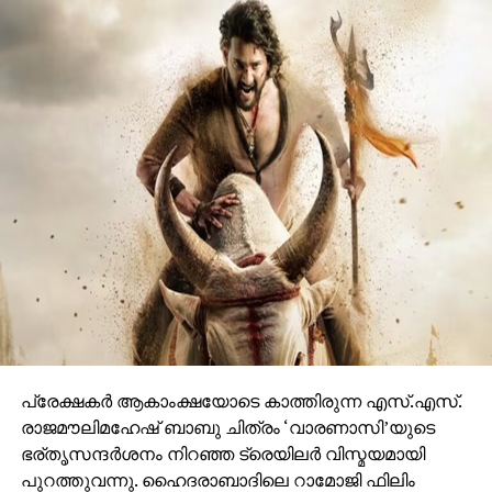
കഥാപാത്രം സ്‌ക്രീനിൽ അവസാനം എത്തിയപ്പോൾ
വേദിയിലും മഹേഷ് ബാബു കാളയുടെ പുറത്തു എൻട്രി
ചെയ്തപ്പോൾ അറുപത്തിനായിരത്തിൽപ്പരം കാഴ്ചക്കാർ
നിറഞ്ഞ ഇവന്റിലെ സദസ്സ് ഹർഷാരവം കൊണ്ട്
വേദിയെ ധന്യമാക്കി. ഐമാക്‌സിലാണ് ചിത്രം
ഒരുങ്ങുന്നത് എന്നതിനാല്‍ തന്നെ തിയേറ്ററുകളില്‍
ഗംഭീരമായ കാഴ്ചാനുഭൂതി
സമ്മാനിക്കുമെന്നുറപ്പാണ്.ബാഹുബലിയും ആർ ആർ
ആറും ഒരുക്കിയ രാജമൗലിയുടെ ബ്രഹ്മാണ്ഡ ചിത്രം
വാരണാസി 2027ൽ തിയേറ്ററുകളിലേക്കെത്തും. പി ആർ
ഓ ആൻഡ് മാർക്കറ്റിംഗ് സ്ട്രാറ്റജിസ്റ്റ് : പ്രതീഷ് ശേഖർ.
പ്രേക്ഷകര്‍ ആകാംക്ഷയോടെ കാത്തിരുന്ന എസ്.എസ്.
രാജമൗലിമഹേഷ് ബാബു ചിത്രം ‘വാരണാസി’യുടെ
ഭര്തൃസന്ദര്‍ശനം നിറഞ്ഞ ട്രെയിലര്‍ വിസ്മയമായി
പുറത്തുവന്നു. ഹൈദരാബാദിലെ റാമോജി ഫിലിം