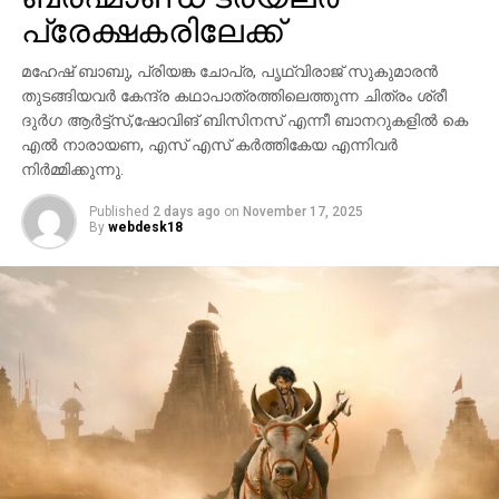
പ്രേക്ഷകരിലേക്ക്
മഹേഷ് ബാബു, പ്രിയങ്ക ചോപ്ര, പൃഥ്വിരാജ് സുകുമാരൻ
തുടങ്ങിയവർ കേന്ദ്ര കഥാപാത്രത്തിലെത്തുന്ന ചിത്രം ശ്രീ
ദുർഗ ആർട്ട്സ്,ഷോവിങ് ബിസിനസ് എന്നീ ബാനറുകളിൽ കെ
എൽ നാരായണ, എസ് എസ് കർത്തികേയ എന്നിവർ
നിർമ്മിക്കുന്നു.
Published
2 days ago
on
November 17, 2025
By
webdesk18