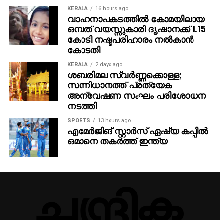
ഞഞഞ എന്നിവയുടെ സംവിധായകന്‍ രാജമൗലിയുടെ
KERALA
16 hours ago
ഈ ബ്രഹ്‌മാണ്ഡ പ്രോജക്റ്റ് 2027-ല്‍
വാഹനാപകടത്തില്‍ കോമയിലായ
ഒമ്പത് വയസ്സുകാരി ദൃഷാനക്ക് 1.15
തിയേറ്ററുകളിലേക്ക് എത്തും.
കോടി നഷ്ടപരിഹാരം നല്‍കാന്‍
കോടതി
KERALA
2 days ago
ശബരിമല സ്വര്‍ണ്ണക്കൊള്ള;
സന്നിധാനത്ത് പ്രത്യേക
അന്വേഷണ സംഘം പരിശോധന
നടത്തി
SPORTS
13 hours ago
എമേര്‍ജിങ് സ്റ്റാര്‍സ് ഏഷ്യ കപ്പില്‍
ഒമാനെ തകര്‍ത്ത് ഇന്ത്യ