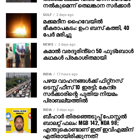
ദൃശ്യങ്ങളോടെ തുടങ്ങുന്നു. തുടര്‍ന്ന് 2027ല്‍
നല്‍കുമെന്ന് തെലങ്കാന സര്‍ക്കാര്‍
ഭൂമിയിലേക്ക് വരുന്നു എന്നു കാണിക്കുന്ന ‘ശാംഭവി’ എന്ന
GULF
2 days ago
ഛിന്നഗ്രഹം, അന്റാര്‍ട്ടിക്കയിലെ റോസ് ഐസ്
മക്കമദീന ഹൈവേയില്‍
ഷെല്‍ഫ്, ആഫ്രിക്കയിലെ അംബോസെലി വനം,
ഭീകരാപകടം: ഉംറ ബസ് കത്തി, 40
ബി.സി.ഇ 7200-ലെ ലങ്കാനഗരം, വാരണാസിയിലെ
പേര്‍ മരിച്ചു
മണികര്‍ണികാ ഘട്ട് തുടങ്ങിയ ഭീമാകാര
NEWS
2 days ago
ദൃശ്യവിശേഷങ്ങള്‍ അതിശയത്തോടെ
കമാൽ വരദൂരിൻ്റെ 50 ഫുട്ബോൾ
അവതരിപ്പിക്കുന്നു.
കഥകൾ പ്രകാശിതമായി
കയ്യില്‍ ത്രിശൂലം പിടിച്ച് കാളയുടെ പുറത്ത്
INDIA
17 hours ago
സവാരിയുമായി എത്തുന്ന രുദ്രയായി മഹേഷ്
പഴയ വാഹനങ്ങള്‍ക്ക് ഫിറ്റ്‌നസ്
ബാബുവിന്റെ എന്‍ട്രിയാണ് ട്രെയിലറിന്റെ ഹൈലൈറ്റ്.
ടെസ്റ്റ് ഫീസ് 10 ഇരട്ടി; കേന്ദ്ര
അതേപോലെ, വേദിയിലേക്കും മഹേഷ് ബാബു
സര്‍ക്കാരിന്റെ പുതിയ നിയമം
കാളപ്പുറത്ത് സവാരിയായി എത്തിയപ്പോള്‍ 60,000-
പ്രാബല്യത്തില്‍
ത്തിലധികം പ്രേക്ഷകര്‍ കൈയ്യടി മുഴക്കി വരവേറ്റു.
INDIA
3 days ago
ബീഹാർ തിരഞ്ഞെടുപ്പ് പോസ്റ്റൽ
ഐമാക്‌സ് ഫോര്‍മാറ്റിലാണ് ഈ ചിത്രം ഒരുക്കുന്നത്.
ബാലറ്റ് ഫലം: MGB 142, NDA 98;
അതിനാല്‍ തന്നെ തിയേറ്ററുകളില്‍ അത്ഭുതകരമായ
എന്തുകൊണ്ടാണ് ഇത് ഇവിഎമ്മിന്
എതിരായിരിക്കുന്നത്?
കാഴ്ചാനുഭവം സമ്മാനിക്കുമെന്നുറപ്പ്. ബാഹുബലി,