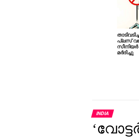
താടിവടിച്
പ്ലസ് വണ
സീനിയര്‍ 
മര്‍ദിച്ചു
INDIA
‘വോട്ടര