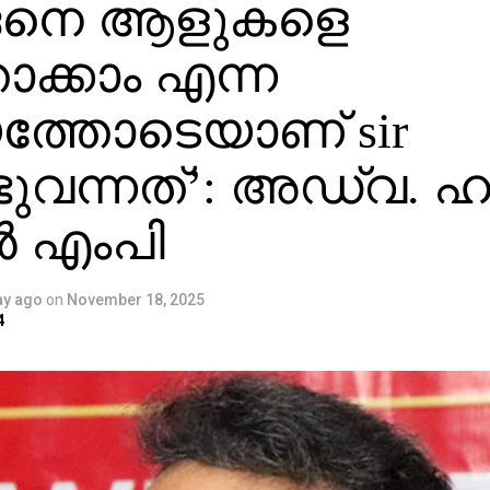
െനെ ആളുകളെ
ാക്കാം എന്ന
യത്തോടെയാണ് sir
ുവന്നത്’: അഡ്വ. ഹ
 എംപി
ay ago
on
November 18, 2025
4