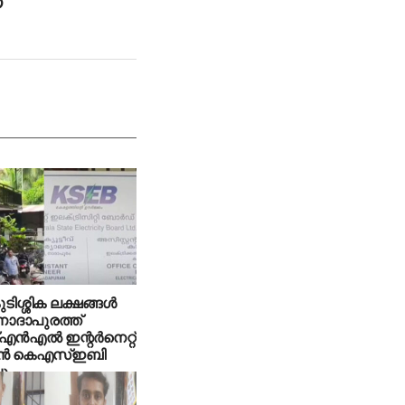
‌
ിശ്ശിക ലക്ഷങ്ങള്‍
 നാദാപുരത്ത്
‍എല്‍ ഇന്റര്‍നെറ്റ്
ന്‍ കെഎസ്ഇബി
ചു