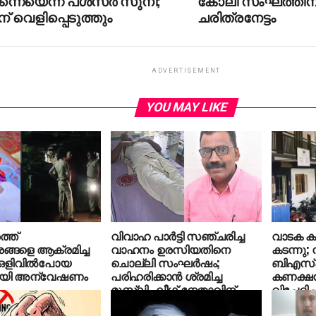
്നെയെന്ന് പള്‍സര്‍ സുനി;
കോലി സംഘത്തിന്
ന് വെളിപ്പെടുത്തും
ചരിത്രനേട്ടം
ADVERTISEMENT
YOU MAY LIKE
്ത്
വിവാഹ പാർട്ടി സഞ്ചരിച്ച
വാടക കുട
ങളെ ആക്രമിച്ച
വാഹനം ഉരസിയതിനെ
കടന്നു;
ഒളിവില്‍പോയ
ചൊല്ലി സംഘർഷം;
ബിഎസ്എന്
കായി അന്വേഷണം
പരിഹരിക്കാൻ ശ്രമിച്ച
കണക്ഷ
മുസ്‌ലിം ലീഗ്‌ നേതാവിന്
വിച്ഛേദിച്
മർദ്ദനം