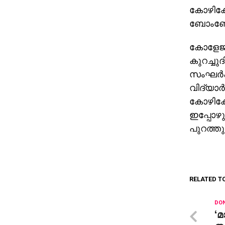
കോഴിക്ക
ബോംബേറ്.
കോളേജ് 
കുറച്ചു
സംഘര്‍ഷ
വിദ്യാര്
കോഴിക്ക
ഇപ്പോഴു
പുറത്തു
RELATED T
DON
‘മ