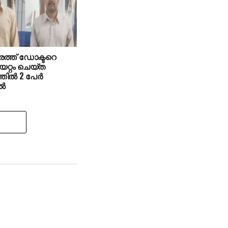
രത്ത് ഡോക്ടറെ
റ്റം ചെയ്ത
ല്‍ 2 പേര്‍
്‍