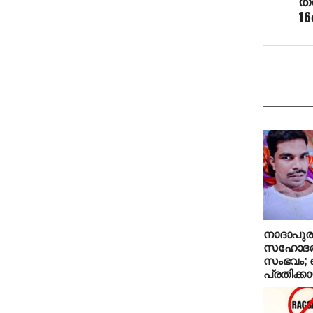
തന
16
നാദാപുരത
സഹോദരങ്
സംഭവം; 
പ്രതിക്