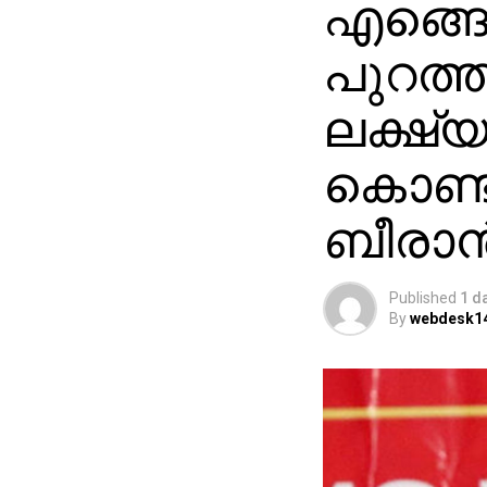
എങ്ങ
പുറത്ത
ലക്ഷ്
കൊണ്ട
ബീരാൻ
Published
1 d
By
webdesk1