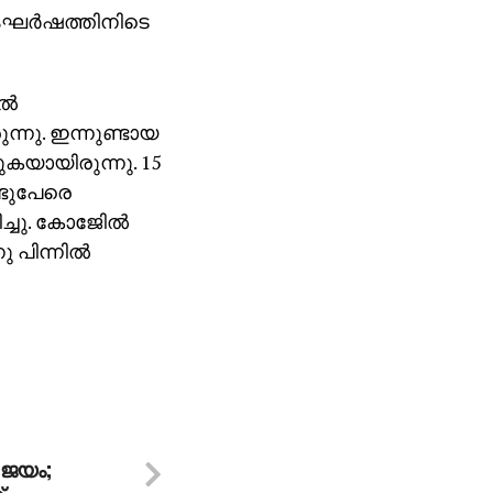
ംഘര്‍ഷത്തിനിടെ
്‍
്നു. ഇന്നുണ്ടായ
ുകയായിരുന്നു. 15
രണ്ടുപേരെ
്ചു. കോജേില്‍
പിന്നില്‍
 ജയം;