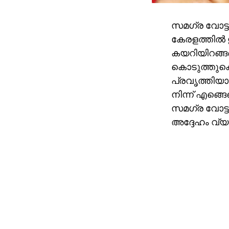
സമഗ്ര വോട്ട
കേരളത്തില്‍ 
കയറിയിറങ്ങണം.
കൊടുത്തുക
പ്രവൃത്തിയായ
നിന്ന് എങ്
സമഗ്ര വോട്ടര
അദ്ദേഹം വ്യക