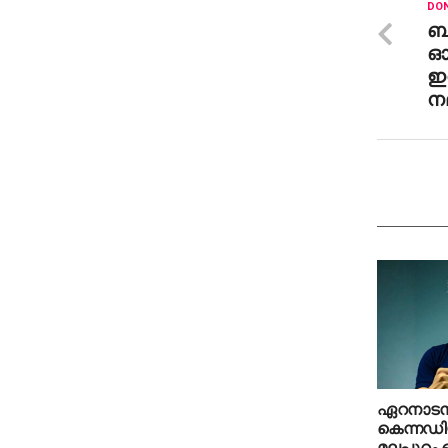
DON
ബ
ഓ
ഇ
നല
ഏറനാടന്
കെന്നഡിയ
മലപ്പുറം