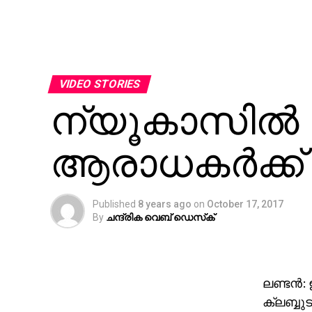
VIDEO STORIES
ന്യൂകാസില്‍ ക്
ആരാധകര്‍ക്ക
Published
8 years ago
on
October 17, 2017
By
ചന്ദ്രിക വെബ് ഡെസ്‌ക്‌
ലണ്ടന്‍:
ക്ലബ്ബു