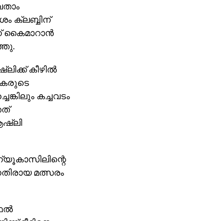
മ്പതാം
ം ക്ലബ്ബിന്
ന് കൈമാറാന്‍
്ഞു.
ലിക്ക് കീഴില്‍
ധകരുടെ
ചെങ്കിലും കച്ചവടം
തത്
ഷ്‌ലി
ന്യൂകാസിലിന്റെ
െതിരായ മത്സരം
ല്‍