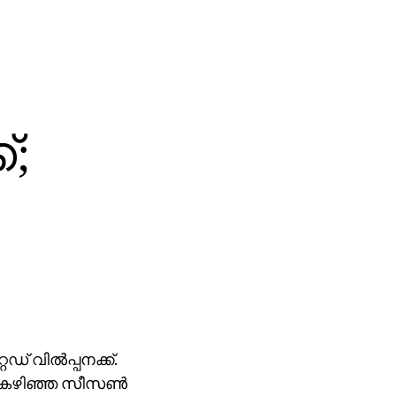
്;
് വില്‍പ്പനക്ക്.
. കഴിഞ്ഞ സീസണ്‍