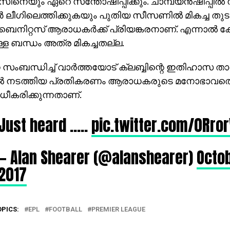
ിനെയും ഏറെ സന്തോഷിപ്പിക്കും. ചാമ്പ്യന്‍ഷിപ്പില്‍ ന
ര്‍ ലീഗിലെത്തിക്കുകയും പുതിയ സീസണില്‍ മികച്ച തു
െനിറ്റസ് ആരാധകര്‍ക്ക് പ്രിയങ്കരനാണ്. എന്നാല്‍ ക
ള്ള ബന്ധം അത്ര മികച്ചതല്ല.
പന സംബന്ധിച്ച് വാര്‍ത്തയോട് ക്ലബ്ബിന്റെ ഇതിഹാസ ത
ററില്‍ നടത്തിയ പ്രതികരണം ആരാധകരുടെ മനോഭാവത്
ധീകരിക്കുന്നതാണ്.
Just heard …..
pic.twitter.com/0Rro
— Alan Shearer (@alanshearer)
Octob
2017
OPICS:
EPL
FOOTBALL
PREMIER LEAGUE