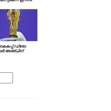
കകപ്പ് ഡ്രോ
്‍ അഞ്ചിന്