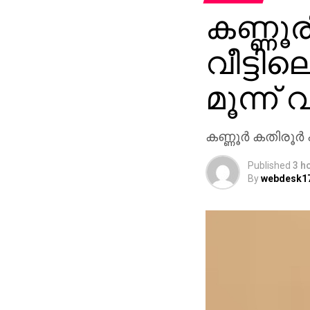
കണ്ണൂര
വീട്ടില
മൂന്ന്
കണ്ണൂര്‍ കതിരൂര
Published
3 h
By
webdesk1