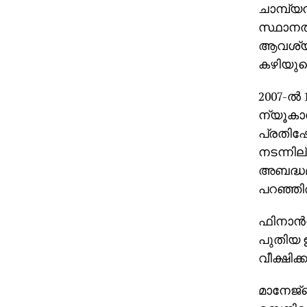
ചാമ്പ്യന
സ്ഥാനത്
ആവശ്യമാ
കഴിയുമെ
2007-ല്‍
ന്യൂകാ
പ്രതിഷേധ
നടന്നില്
അബദ്ധമാ
പറഞ്ഞിര
ഫിനാന്‍
പുതിയ ഉ
വീക്ഷിക
മാനേജ്‌