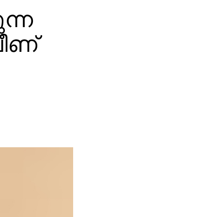
ുന്ന
വീണ്