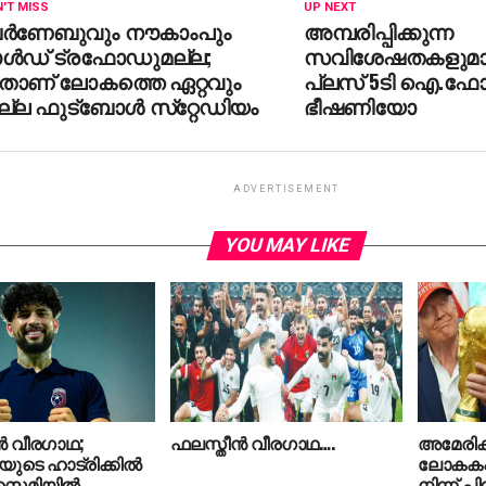
'T MISS
UP NEXT
ര്‍ണേബുവും നൗകാംപും
അമ്പരിപ്പിക്കുന്ന
ള്‍ഡ് ട്രഫോഡുമല്ല;
സവിശേഷതകളുമായ
താണ് ലോകത്തെ ഏറ്റവും
പ്ലസ് 5ടി ഐ.ഫ
്ല ഫുട്‌ബോള്‍ സ്‌റ്റേഡിയം
ഭീഷണിയോ
ADVERTISEMENT
YOU MAY LIKE
‍ വീരഗാഥ;
ഫലസ്തീന്‍ വീരഗാഥ….
അമേരിക്
ുടെ ഹാട്രിക്കില്‍
ലോകകപ്പ്
 സെമിയില്‍
നിന്ന് പി