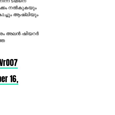
ിന്ന് ടീമിനെ
ടക്കം നല്‍കുകയും
ോച്ചും ആഷ്‌ലിയും
ാരം അലന്‍ ഷിയറര്‍
തെ
rVrO07
er 16,