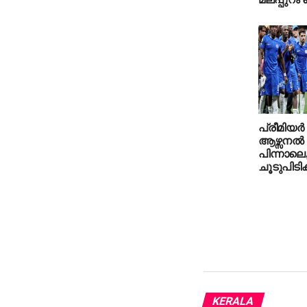
പ്രീമിയര്‍
ആഴ്സനല്‍ 
പിന്നാലെ,
ചൂടുപിടിക്
KERALA