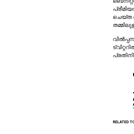
ബെനിറ്റസ
പ്രീമിയ
ചെയ്ത ബ
തമ്മിലു
വില്‍പ്
ട്വിറ്
പ്രതിനി
RELATED T