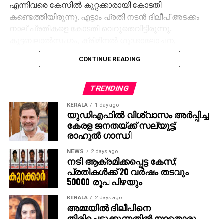
എന്നിവരെ കേസില്‍ കുറ്റക്കാരായി കോടതി
കണ്ടെത്തിയിരുന്നു. എട്ടാം പ്രതി നടന്‍ ദിലീപ് അടക്കം
നാല് പ്രതികളെ കോടതി വെറുതെവിട്ടിരുന്നു.
കൂട്ടബലാല്‍സംഗം, ക്രിമിനല്‍ ഗൂഢാലോചന,
അന്യായ തടവില്‍ വയ്ക്കല്‍, സ്ത്രീത്വത്തെ
CONTINUE READING
അപമാനിക്കല്‍, നഗ്‌നയാകാന്‍ നിര്‍ബന്ധിക്കല്‍
തുടങ്ങിയ ഗുരുതര കുറ്റങ്ങള്‍ ഇവര്‍ക്കെതിരെയുണ്ട്
ശിക്ഷവിധിയില്‍ ഇളവ് വെണെന്ന് പ്രതികള്‍
TRENDING
കോടതിയോട് പറഞ്ഞിരുന്നു.
KERALA
1 day ago
യുഡിഎഫില്‍ വിശ്വാസം അര്‍പ്പിച്ച
വീട്ടില്‍ അമ്മ മാത്രമേയുള്ളു എന്നായിരുന്നു പള്‍സര്‍
കേരള ജനതയ്ക്ക് സല്യൂട്ട്;
സുനി പറഞ്ഞത്. കേസില്‍ താന്‍ കുറ്റമൊന്നും
രാഹുല്‍ ഗാന്ധി
ചെയ്തിട്ടില്ലെന്നും നിരപരാധിയാണെന്നും
NEWS
2 days ago
മാതാപിതാക്കള്‍ അസുഖബാധിതരായ മാതാപിതാക്കള്‍
നടി ആക്രമിക്കപ്പെട്ട കേസ്;
മാത്രമേയുള്ളു എന്നായിരുന്ന രണ്ടാം പ്രതി മാര്‍ട്ടിന്‍
പ്രതികള്‍ക്ക് 20 വര്‍ഷം തടവും
ആന്റണി കരഞ്ഞ് കൊണ്ട് പറഞ്ഞത്. അഞ്ചര കൊല്ലം
50000 രൂപ പിഴയും
ജയിലില്‍ കഴിഞ്ഞെന്നും ശിക്ഷാവിധിയില്‍ ഇളവ്
KERALA
2 days ago
വേണമെന്നും മാര്‍ട്ടിന്‍ കോടതിയോട് പറഞ്ഞു.
അമ്മയില്‍ ദിലീപിനെ
തിരിച്ചെടുക്കുന്നതില്‍ യാതൊരു