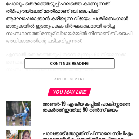
പോലും തെരഞ്ഞെടുപ്പ് ഫലത്തെ കാണുന്നത്.
ത്രിപുരയിലേത് മാത്രമാണ് ബി.ജെ.പിക്ക്
ആഘോഷമാക്കാന്‍ കഴിയുന്ന വിജയം. പശ്ചിമബംഗാള്‍
മാതൃകയില്‍ ഇടതുപക്ഷം ദീര്‍ഘകാലമായി ഭരിച്ച
സംസ്ഥാനത്ത് ഒന്നുമില്ലായ്മയില്‍ നിന്നാണ് ബി.ജെ.പി
അധികാരത്തിന്റെ പടിചവിട്ടുന്നത്.
എന്നാല്‍ തെരഞ്ഞെടുപ്പ് നടന്ന മൂന്നും 60 നിയമസഭാ
മണ്ഡലങ്ങള്‍ വീതം മാത്രമുള്ള ചെറിയ
CONTINUE READING
സംസ്ഥാനങ്ങളാണ്. ചെറിയൊരു ഓളം
സൃഷ്ടിക്കാമെന്നതിനപ്പുറം 2019ലെ
ADVERTISEMENT
പൊതുതെരഞ്ഞെടുപ്പിനെ സ്വാധീനിക്കാനുള്ള ശക്തി
ഈ സംസ്ഥാനങ്ങള്‍ക്കില്ല.
YOU MAY LIKE
അണ്ടർ-19 ഏഷ്യ കപ്പിൽ പാകിസ്താനെ
ഗുജറാത്ത് നിയമസഭാ തെരഞ്ഞെടുപ്പില്‍ കാഴ്ച വെച്ച
തകർത്ത് ഇന്ത്യ; 90 റൺസ് ജയം
ശക്തമായ മുന്നേറ്റത്തോടെ രാഹുല്‍ ഗാന്ധിക്കു കീഴില്‍
കോണ്‍ഗ്രസ് തിരിച്ചുവരവിന്റെ പ്രതീതി സൃഷ്ടിച്ചിരുന്നു.
ഇത് ശരിവെക്കുന്നതായിരുന്നു ബി.ജെ.പി ഭരിക്കുന്ന
പാലക്കാട് തോറ്റതിന് പിന്നാലെ സിപിഎം
സംസ്ഥാനങ്ങളായ മധ്യപ്രദേശിലെയും