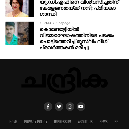
യു.ഡി.എഫിനെ വിശ്വസിച്ചതിന്
കേരളജനതയ്ക്ക് നന്ദി; പ്രിയങ്കാ
ഗാന്ധി
KERALA
1 day ago
കൊണ്ടോട്ടിയില്‍
വിജയാഘോഷത്തിനിടെ പടക്കം
പൊട്ടിത്തെറിച്ച് മുസ്ലിം ലീഗ്
പ്രവര്‍ത്തകന്‍ മരിച്ചു
HOME
PRIVACY POLICY
IMPRESSUM
ABOUT US
NEWS
NRI