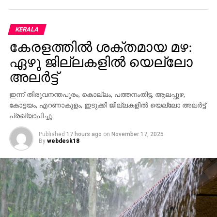
KERALA
കേരളത്തില്‍ ശക്തമായ മഴ:
ഏഴു ജില്ലകളില്‍ യെല്ലോ
അലര്‍ട്ട്
ഇന്ന് തിരുവനന്തപുരം, കൊല്ലം, പത്തനംതിട്ട, ആലപ്പുഴ,
കോട്ടയം, എറണാകുളം, ഇടുക്കി ജില്ലകളില്‍ യെല്ലോ അലര്‍ട്ട്
പ്രഖ്യാപിച്ചു.
Published
17 hours ago
on
November 17, 2025
By
webdesk18