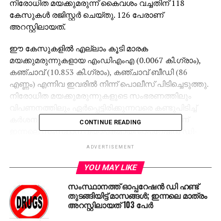
നിരോധിത മയക്കുമരുന്ന് കൈവശം വച്ചതിന് 118
കേസുകള്‍ രജിസ്റ്റര്‍ ചെയ്തു. 126 പേരാണ്
അറസ്റ്റിലായത്.
ഈ കേസുകളില്‍ എല്ലാം കൂടി മാരക
മയക്കുമരുന്നുകളായ എംഡിഎംഎ (0.0067 കി.ഗ്രാം),
കഞ്ചാവ് (10.853 കി.ഗ്രാം), കഞ്ചാവ് ബീഡി (86
എണ്ണം) എന്നിവ ഇവരില്‍ നിന്ന് പൊലീസ് പിടിച്ചെടുത്തു.
നിരോധിത മയക്കുമരുന്നുകളുടെ സംഭരണത്തിലും
വിപണനത്തിലും ഏര്‍പ്പെട്ടിരിക്കുന്നവരെ കണ്ടുപിടിച്ച്
കര്‍ശന നിയമനടപടികള്‍ സ്വീകരിക്കുന്നതിനാണ്
CONTINUE READING
ഇന്നലെ സംസ്ഥാന വ്യാപകമായി ഓപ്പറേഷന്‍ ഡി-
ഹണ്ട് നടത്തിയത്.
ADVERTISEMENT
പൊതുജനങ്ങളില്‍ നിന്ന് മയക്കുമരുന്ന് സംബന്ധിച്ച
YOU MAY LIKE
വിവരങ്ങള്‍ സ്വീകരിച്ച് നടപടികള്‍
സംസ്ഥാനത്ത് ഓപ്പറേഷന്‍ ഡി ഹണ്ട്
കൈക്കൊള്ളുന്നതിനായി 24 മണിക്കൂറും
തുടങ്ങിയിട്ട് മാസങ്ങള്‍; ഇന്നലെ മാത്രം
പ്രവര്‍ത്തിക്കുന്ന ആന്റി നര്‍ക്കോട്ടിക്ക് കണ്‍ട്രോള്‍ റൂം
അറസ്റ്റിലായത് 103 പേര്‍
(9497927797) നിലവിലുണ്ട്. ഈ നമ്പറിലേക്ക്