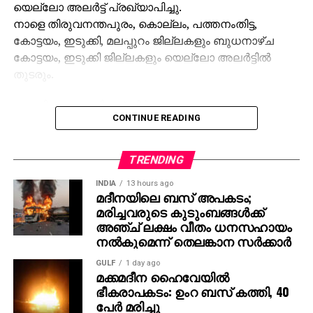
യെല്ലോ അലര്‍ട്ട് പ്രഖ്യാപിച്ചു.
നാളെ തിരുവനന്തപുരം, കൊല്ലം, പത്തനംതിട്ട,
കോട്ടയം, ഇടുക്കി, മലപ്പുറം ജില്ലകളും ബുധനാഴ്ച
കോട്ടയം, ഇടുക്കി ജില്ലകളും യെല്ലോ അലര്‍ട്ടില്‍
തുടരും.
ശബരിമല മകരവിളക്ക് തീര്‍ത്ഥാടനം പുരോഗമിക്കുന്ന
CONTINUE READING
സാഹചര്യത്തില്‍ സന്നിധാനം, പമ്പ, നിലക്കല്‍
പ്രദേശങ്ങളില്‍ ബുധനാഴ്ച വരെ ഇടിമിന്നലോട് കൂടിയ
മഴയ്ക്കുള്ള സാധ്യതയെ കുറിച്ച് കാലാവസ്ഥ വകുപ്പ്
TRENDING
പ്രത്യേക മുന്നറിയിപ്പ് നല്‍കിയിട്ടുണ്ട്.
INDIA
13 hours ago
മദീനയിലെ ബസ് അപകടം;
തീര്‍ത്ഥാടകര്‍ മുന്‍കരുതലുകള്‍ സ്വീകരിക്കണമെന്ന്
മരിച്ചവരുടെ കുടുംബങ്ങള്‍ക്ക്
അധികൃതര്‍ അറിയിച്ചു.
അഞ്ച് ലക്ഷം വീതം ധനസഹായം
നല്‍കുമെന്ന് തെലങ്കാന സര്‍ക്കാര്‍
GULF
1 day ago
മക്കമദീന ഹൈവേയില്‍
ഭീകരാപകടം: ഉംറ ബസ് കത്തി, 40
പേര്‍ മരിച്ചു