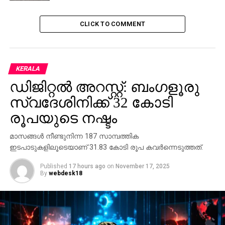
CLICK TO COMMENT
KERALA
ഡിജിറ്റല്‍ അറസ്റ്റ്: ബംഗളൂരു
സ്വദേശിനിക്ക് 32 കോടി
രൂപയുടെ നഷ്ടം
മാസങ്ങള്‍ നീണ്ടുനിന്ന 187 സാമ്പത്തിക
ഇടപാടുകളിലൂടെയാണ് 31.83 കോടി രൂപ കവര്‍ന്നെടുത്തത്.
Published
17 hours ago
on
November 17, 2025
By
webdesk18