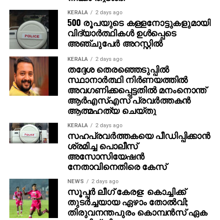
സമ്മര്‍ദ്ദത്തിലായിരുന്നുവെന്ന് സഹോദരന്‍ ഗജാനന്ദ്
KERALA
2 days ago
വെളിപ്പെടുത്തി. മേലധികാരികളില്‍ നിന്ന്
500 രൂപയുടെ കള്ളനോട്ടുകളുമായി
സസ്പെന്‍ഷന്‍ ഭീഷണിയും ഉണ്ടായിരുന്നുവെന്ന്
വിദ്യാര്‍ത്ഥികള്‍ ഉള്‍പ്പെടെ
പറയുന്നു.
അഞ്ചുപേര്‍ അറസ്റ്റില്‍
KERALA
2 days ago
കെറളം കണ്ണൂര്‍ പയ്യന്നൂര്‍ രാമന്തളി കുന്നരു എയുപി
തദ്ദേശ തെരഞ്ഞെടുപ്പില്‍
സ്‌കൂളിലെ പ്യൂണായ അനീഷ് ജോര്‍ജ് (45) ആണ്
സ്ഥാനാര്‍ത്ഥി നിര്‍ണയത്തില്‍
ഞായറാഴ്ച രാവിലെ വീട്ടില്‍ തൂങ്ങി മരിച്ചത്. വോട്ടര്‍
അവഗണിക്കപ്പെട്ടതില്‍ മനംനൊന്ത്
പട്ടിക തീവ്രപരിഷ്‌കരണവുമായി ബന്ധപ്പെട്ട ജോലിയില്‍
ആര്‍എസ്എസ് പ്രവര്‍ത്തകന്‍
ആത്മഹത്യ ചെയ്തു
കടുത്ത സമ്മര്‍ദ്ദം അനുഭവിച്ചിരുന്നുവെന്നാണ്
കുടുംബത്തിന്റെ ആരോപണം. പുലര്‍ച്ചെ ഒന്നുവരെ
KERALA
2 days ago
ജോലി ചെയ്തിരുന്നതായുംകുടുംബം പള്ളിയില്‍
സഹപ്രവര്‍ത്തകയെ പീഡിപ്പിക്കാന്‍
ശ്രമിച്ച പൊലീസ്
പോയിരിക്കെ ജീവന്‍ അവസാനിപ്പിച്ചതായും
അസോസിയേഷന്‍
പറയപ്പെടുന്നു.
നേതാവിനെതിരെ കേസ്
NEWS
2 days ago
സൂപ്പര്‍ ലീഗ് കേരള: കൊച്ചിക്ക്
തുടര്‍ച്ചയായ ഏഴാം തോല്‍വി;
തിരുവനന്തപുരം കൊമ്പന്‍സ് ഏക