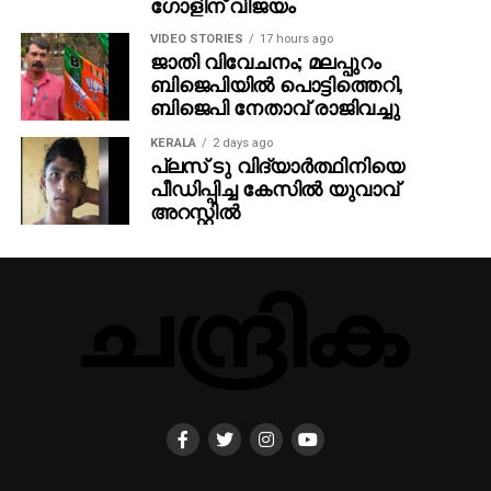
ഗോളിന് വിജയം
VIDEO STORIES
17 hours ago
ജാതി വിവേചനം; മലപ്പുറം
ബിജെപിയില്‍ പൊട്ടിത്തെറി,
ബിജെപി നേതാവ് രാജിവച്ചു
KERALA
2 days ago
പ്ലസ് ടു വിദ്യാര്‍ത്ഥിനിയെ
പീഡിപ്പിച്ച കേസില്‍ യുവാവ്
അറസ്റ്റില്‍