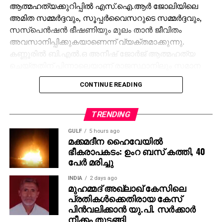
ആത്മഹത്യക്കുറിപ്പില്‍ എസ്.ഐ.ആര്‍ ജോലിയിലെ
അമിത സമ്മര്‍ദ്ദവും, സൂപ്പര്‍വൈസറുടെ സമ്മര്‍ദ്ദവും,
സസ്പെന്‍ഷന്‍ ഭീഷണിയും മൂലം താന്‍ ജീവിതം
അവസാനിപ്പിക്കുകയാണെന്ന് വ്യക്തമാക്കുന്നു.
കണ്ണൂരില്‍ ബി.എല്‍.ഒ അനീഷ് ജോര്‍ജ് ആത്മഹത്യ
ചെയ്തതിന് പിന്നാലെയാണ് രാജസ്ഥാനിലും സമാന
സംഭവം റിപ്പോര്‍ട്ട് ചെയ്യുന്നത്.
CONTINUE READING
ജയ്പൂര്‍ കല്‍വാഡ് ധര്‍മപുര സ്വദേശിയായ മുകേഷ്
പതിവുപോലെ എസ്.ഐ.ആര്‍ ജോലിക്ക്
TRENDING
പോകുകയാണെന്ന് പറഞ്ഞാണ് ഞായറാഴ്ച രാവിലെ
GULF
5 hours ago
വീട്ടില്‍ നിന്ന് ഇറങ്ങിയത്. വൈകീട്ട് ബിന്ദായക്
മക്കമദീന ഹൈവേയില്‍
റെയില്‍വേ ക്രോസിന് സമീപം അദ്ദേഹത്തിന്റെ
ഭീകരാപകടം: ഉംറ ബസ് കത്തി, 40
ഇരുചക്രവാഹനം നിര്‍ത്തിയ നിലയില്‍ കണ്ടെത്തി.
പേര്‍ മരിച്ചു
ട്രെയിന്‍ തട്ടി മരിച്ച നിലയിലാണ് മൃതദേഹം
INDIA
2 days ago
കണ്ടെത്തിയത്. പോസ്റ്റ്‌മോര്‍ട്ടത്തിനുശേഷം മൃതദേഹം
മുഹമ്മദ് അഖ്‌ലാഖ് കേസിലെ
ബന്ധുക്കള്‍ക്ക് കൈമാറി.
പ്രതികള്‍ക്കെതിരായ കേസ്
പിന്‍വലിക്കാന്‍ യു.പി. സര്‍ക്കാര്‍
മുകേഷ് കടുത്ത മാനസിക
നീക്കം തുടങ്ങി