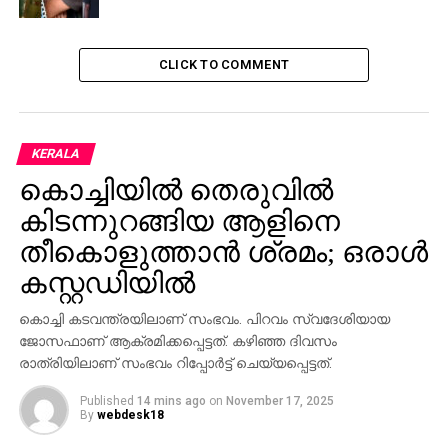
ആശുപത്രിയിലെത്തിച്ചത്.
CLICK TO COMMENT
KERALA
RELATED TOPICS:
CHOTTANIKKARA
NEWS
കൊച്ചിയില്‍ തെരുവില്‍
UP NEXT
ഓഹരി വ്യാപാര സ്ഥാപനങ്ങളുടെ പേരില്‍ തട്ടിപ്പ്;
കിടന്നുറങ്ങിയ ആളിനെ
മുന്നറിയിപ്പ്
തീകൊളുത്താന്‍ ശ്രമം; ഒരാള്‍
DON'T MISS
കസ്റ്റഡിയില്‍
നടി നിഖില വിമലിന്റെ സഹോദരി സന്യാസം
സ്വീകരിച്ചു
കൊച്ചി കടവന്ത്രയിലാണ് സംഭവം. പിറവം സ്വദേശിയായ
ജോസഫാണ് ആക്രമിക്കപ്പെട്ടത്. കഴിഞ്ഞ ദിവസം
രാത്രിയിലാണ് സംഭവം റിപ്പോര്‍ട്ട് ചെയ്യപ്പെട്ടത്.
Published
14 mins ago
on
November 17, 2025
By
webdesk18