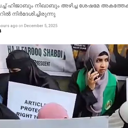
്തുവച്ച് ഹിജാബും നിഖാബും അഴിച്ച ശേഷമേ അകത്തേക
ിൽ നിർദേശിച്ചിരുന്നു
hours ago
on
December 5, 2025
4