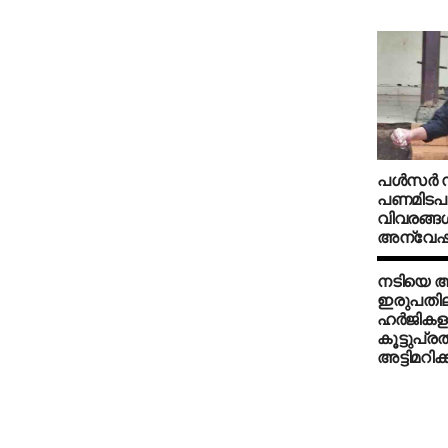
പള്‍സര്‍
പണമിടപ
വിവരങ്ങ
അന്വേഷി
നടിയെ ആക
ഇരുപതി
ഹര്‍ജികള
കൂട്ടുപ്
അട്ടിമറി