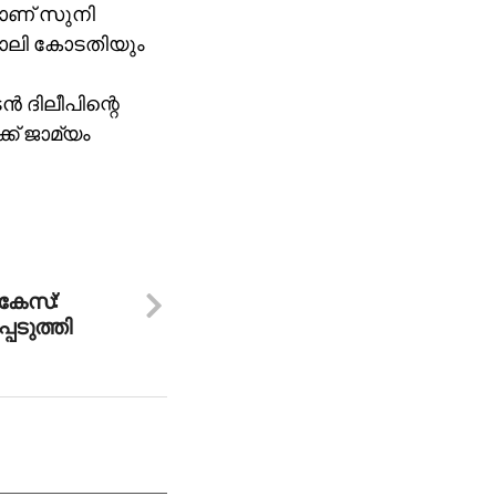
ാണ് സുനി
മാലി കോടതിയും
‍ ദിലീപിന്റെ
ക് ജാമ്യം
 കേസ്:
െടുത്തി