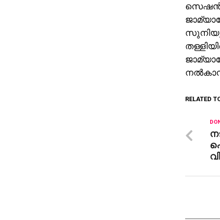
സെഷന്‍
ജാമ്യാ
സുനിയു
തള്ളിയി
ജാമ്യാ
നല്‍കാ
RELATED T
DON
ന
പൊ
വി