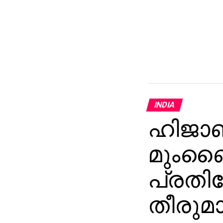
INDIA
ഹിജാബ
മുംബൈ
പ്രതി
തീരുമ