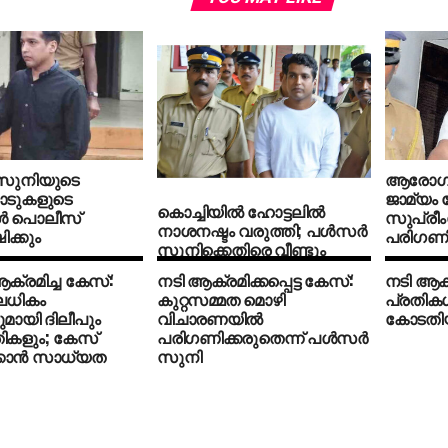
 സുനിയുടെ
ആരോഗ്യ 
ാടുകളുടെ
ജാമ്യം 
കൊച്ചിയില്‍ ഹോട്ടലില്‍
ള്‍ പൊലീസ്
സുപ്രീ
നാശനഷ്ടം വരുത്തി; പള്‍സര്‍
ക്കും
പരിഗണിക
സുനിക്കെതിരെ വീണ്ടും
കേസ്
്രമിച്ച കേസ്:
നടി ആക്രമിക്കപ്പെട്ട കേസ്:
നടി ആക്ര
ലധികം
കുറ്റസമ്മത മൊഴി
പ്രതികള
ുമായി ദിലീപും
വിചാരണയില്‍
കോടതിയ
രതികളും; കേസ്
പരിഗണിക്കരുതെന്ന് പള്‍സര്‍
ക്കാന്‍ സാധ്യത
സുനി