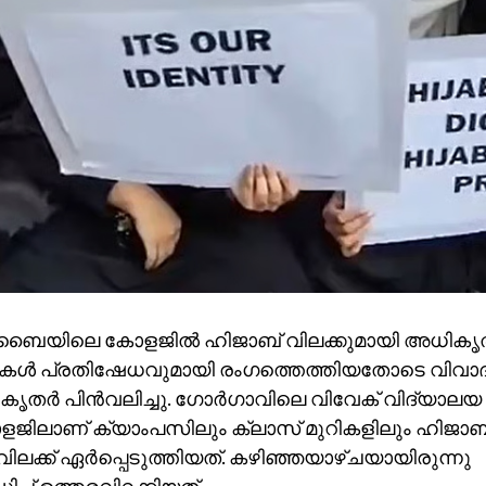
ംബൈയിലെ കോളജിൽ ഹിജാബ് വിലക്കുമായി അധികൃ
ികൾ പ്രതിഷേധവുമായി രം​ഗത്തെത്തിയതോടെ വിവാ
ൃതർ പിൻവലിച്ചു. ഗോർ​ഗാവിലെ വിവേക് വിദ്യാ
ജിലാണ് ക്യാംപസിലും ക്ലാസ് മുറികളിലും ഹിജാബ
ിലക്ക് ഏർപ്പെടുത്തിയത്. ​കഴിഞ്ഞയാഴ്ചയായിരുന്നു