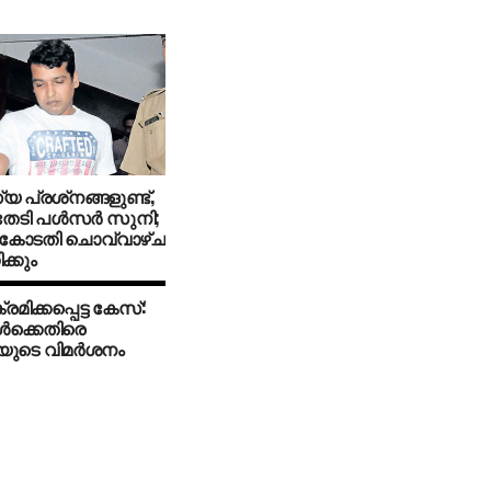
പ്രശ്‌നങ്ങളുണ്ട്,
തേടി പള്‍സര്‍ സുനി;
ംകോടതി ചൊവ്വാഴ്ച
്കും
മിക്കപ്പെട്ട കേസ്:
്‍ക്കെതിരെ
ുടെ വിമര്‍ശനം