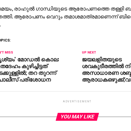
ം, രാഹുല്‍ ഗാന്ധിയുടെ ആരോപണത്തെ തള്ളി ബ
െത്തി. ആരോപണം വെറും തമാശമാത്രമാണെന്ന് ബിജെ
.
OPICS:
'T MISS
UP NEXT
ദൃശ്യം’ മോഡല്‍ കൊല:
ജയലളിതയുടെ
തദേഹം കുഴിച്ചിട്ടത്
ശവകുടീരത്തില്‍ നി
ക്കുള്ളില്‍; തറ തുറന്ന്
അസാധാരണ ശബ്ദം ക
ൊലീസ് പരിശോധന
ആരാധകഒഴുക്ക്;വാ
ADVERTISEMENT
YOU MAY LIKE