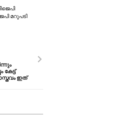
ിജെപി
പി മറുപടി
ന്നും
േട്ട്
സ്തവം ഇത്