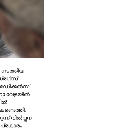
ന നടത്തിയ
രഗ്‌സ്
മെഡിക്കല്‍സ്
ാ വേളയില്‍
ല്‍
ണ്ടെത്തി.
് വില്‍പ്പന
 പ്രകാരം