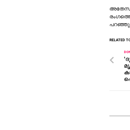
അതേസമയ
രംഗത്ത
പറഞ്ഞു
RELATED T
DON
‘
മൃ
കട
പ