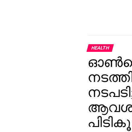
HEALTH
ഓണ്‍ലൈ
നടത്ത
നടപടി
ആവശ്യപ
പിടികൂ