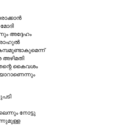
ാക്കാന്‍
 മോദി
്നും അദ്ദേഹം
 രാഹുല്‍
കമ്പമുണ്ടാകുമെന്ന്
രെ അഴിമതി
. തന്റെ കൈവശം
യ്യാറാണെന്നും
റുപടി
ലെന്നും നോട്ടു
്നുമുള്ള