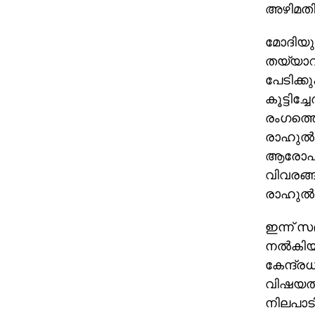
അഴിമതി 
മോദിയുട
തയ്യാറ
പേടിക്ക
കൂട്ടിച
രംഗത്തെത
രാഹുല്‍
ആരോപണങ
വിവരങ്ങ
രാഹുല്‍ ക
ഇന്ന് സഭ
നല്‍കിയ
കേന്ദ്രധ
വിഷയത്ത
നിലപാടി