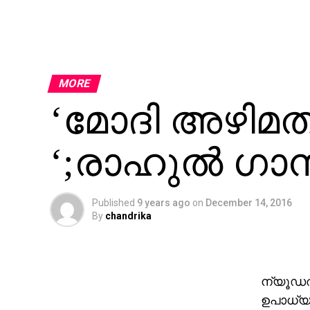
MORE
‘മോദി അഴിമതി
‘;രാഹുല്‍ ഗാന
Published
9 years ago
on
December 14, 2016
By
chandrika
ന്യൂഡല്
ഉപാധ്യക