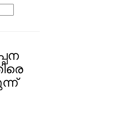
പ്പന
തിരെ
്ന്