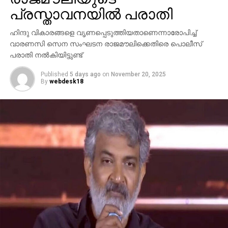
പ്രസ്താവനയില്‍ പരാതി
ഹിന്ദു വികാരങ്ങളെ വൃണപ്പെടുത്തിയതാണെന്നാരോപിച്ച്
വാരണസി സെന സംഘടന രാജമൗലിക്കെതിരെ പൊലീസ്
പരാതി നല്‍കിയിട്ടുണ്ട്
Published
5 days ago
on
November 20, 2025
By
webdesk18