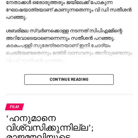
നേതാക്കള്‍ ഒരോരുത്തരും ജയിലേക്ക് പോകുന്ന
ഘോഷയാത്രയാണ് കാണുന്നതെന്നും വി ഡി സതീശന്‍
പറഞ്ഞു.
ശബരിമല സ്വര്‍ണക്കൊള്ള നടന്നത് സിപിഎമ്മിന്റെ
അറിവോടെയാണെന്നെന്നും സതീശന്‍ പറഞ്ഞു.
കടകംപള്ളി സുരേന്ദ്രനെയാണ് ഇനി ചോദ്യം
ചെയ്യേണ്ടതെന്നും മന്ത്രി വാസവനും അറിവുണ്ടെന്നും
വി.ഡി സതീശന്‍ പറഞ്ഞു.
ശബരിമല സ്വര്‍ണക്കൊള്ളയില്‍ മുഖ്യമന്ത്രി
CONTINUE READING
പിണറായി വിജയന്‍ എന്തുകൊണ്ട് മൗനം പാലിക്കുന്നു.
സ്വന്തം നേതാക്കള്‍ ജയിലിലേക്ക് പോകുമ്പോള്‍
പാര്‍ട്ടിക്ക് ഒരു കുഴപ്പവുമില്ലെന്ന് പറയാന്‍ എം.വി
ഗോവിന്ദന് മാത്രമേ കഴിയൂവെന്നും വി.ഡി സതീശന്‍
FILM
പരിഹസിച്ചു. എന്തുകൊണ്ട് ദേവസ്വം ബോര്‍ഡ്
‘ഹനുമാനെ
പോറ്റിക്കെതിരെ പരാതി നല്‍കിയില്ലെന്നും പോറ്റി
കുടുങ്ങിയാല്‍ പലരും കുടുങ്ങും എന്ന് സിപിഎമ്മിന്
വിശ്വസിക്കുന്നില്ല’;
അറിയാമായിരുന്നുവെന്നും അദ്ദേഹം കൂട്ടിച്ചേര്‍ത്തു.
രാജമൗലിയുടെ