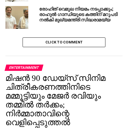
രോഹിത് വെമുല നിയമം നടപ്പാക്കും;
രാഹുല്‍ ഗാന്ധിയുടെ കത്തിന് മറുപടി
നല്‍കി മുഖ്യമന്ത്രി സിദ്ധരാമയ്യ
RELATED TOPICS:
DALIT
ROHIT VEMULA
UP NEXT
CLICK TO COMMENT
മിന്നലാക്രമണം: ക്രെഡിറ്റ്
ആര്‍.എസ്.എസിനെന്ന് പ്രതിരോധ മന്ത്രി
DON'T MISS
ബ്ലാസ്‌റ്റേര്‍സിന് സമനില; പോയിന്റ് ടേബിളില്‍
ENTERTAINMENT
അഞ്ചാമത്‌
മിഷന്‍ 90 ഡേയ്‌സ് സിനിമ
ചിത്രീകരണത്തിനിടെ
മമ്മൂട്ടിയും മേജര്‍ രവിയും
തമ്മില്‍ തര്‍ക്കം;
നിര്‍മ്മാതാവിന്റെ
വെളിപ്പെടുത്തല്‍