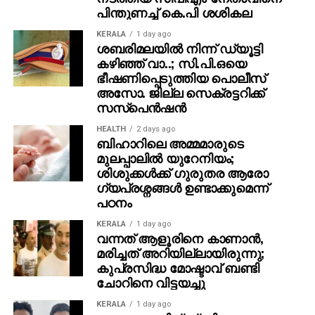
ഉയര്‍ന്ന പ്രതിഷേധങ്ങളുമാണ്.
പിന്തുണച്ച് കെ.പി ശശികല
KERALA
1 day ago
ശബരിമലയില്‍ നിന്ന് ഡ്യൂട്ടി
കഴിഞ്ഞ് വാ..; സി.പി.ഒയെ
ഭീഷണിപ്പെടുത്തിയ പൊലീസ്
അസോ. ജില്ല സെക്രട്ടറിക്ക്
സസ്‌പെന്‍ഷന്‍
HEALTH
2 days ago
ബിഹാറിലെ അമ്മമാരുടെ
മുലപ്പാലിൽ യുറേനിയം;
ശിശുക്കൾക്ക് ​ഗുരുതര ആരോ​
ഗ്യപ്രശ്നങ്ങൾ ഉണ്ടാക്കുമെന്ന്
പഠനം
KERALA
1 day ago
വന്നത് ആളൂരിനെ കാണാന്‍,
മരിച്ചത് അറിയില്ലായിരുന്നു;
കുപ്രസിദ്ധ മോഷ്ടാവ് ബണ്ടി
ചോറിനെ വിട്ടയച്ചു
KERALA
1 day ago