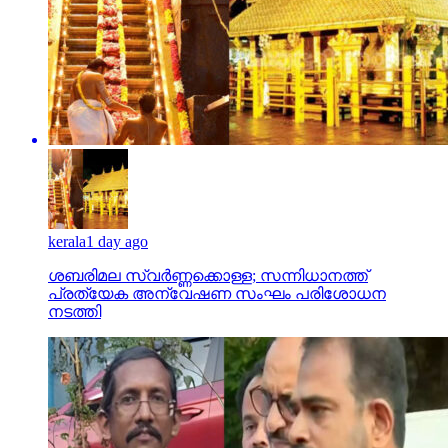
kerala
1 day ago
ശബരിമല സ്വര്‍ണ്ണക്കൊള്ള; സന്നിധാനത്ത്
പ്രത്യേക അന്വേഷണ സംഘം പരിശോധന
നടത്തി