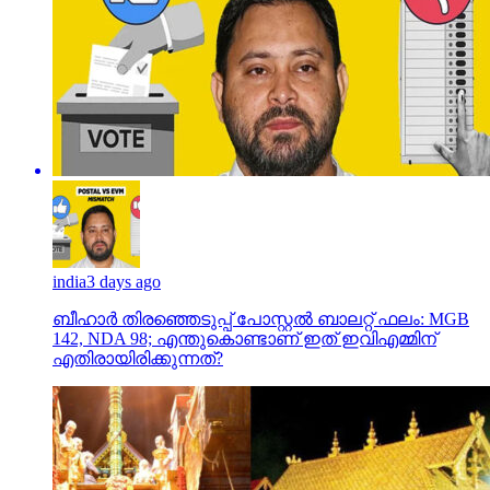
india
3 days ago
ബീഹാർ തിരഞ്ഞെടുപ്പ് പോസ്റ്റൽ ബാലറ്റ് ഫലം: MGB
142, NDA 98; എന്തുകൊണ്ടാണ് ഇത് ഇവിഎമ്മിന്
എതിരായിരിക്കുന്നത്?