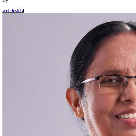
By
webdesk14