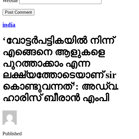
Website
india
‘വോട്ടര്‍പട്ടികയില്‍ നിന്ന്
എങ്ങെനെ ആളുകളെ
പുറത്താക്കാം എന്ന
ലക്ഷ്യത്തോടെയാണ് sir
കൊണ്ടുവന്നത്’: അഡ്വ.
ഹാരിസ് ബീരാൻ എംപി
Published