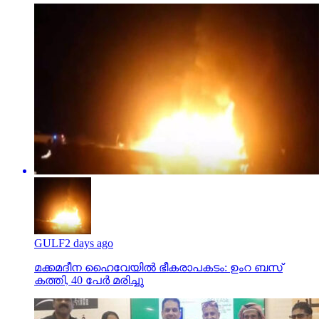
GULF
2 days ago
മക്കമദീന ഹൈവേയില്‍ ഭീകരാപകടം: ഉംറ ബസ്
കത്തി, 40 പേര്‍ മരിച്ചു