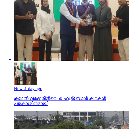
News
1 day ago
കമാൽ വരദൂരിൻ്റെ 50 ഫുട്ബോൾ കഥകൾ
പ്രകാശിതമായി