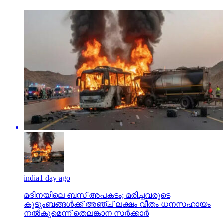
india
1 day ago
മദീനയിലെ ബസ് അപകടം; മരിച്ചവരുടെ
കുടുംബങ്ങള്‍ക്ക് അഞ്ച് ലക്ഷം വീതം ധനസഹായം
നല്‍കുമെന്ന് തെലങ്കാന സര്‍ക്കാര്‍