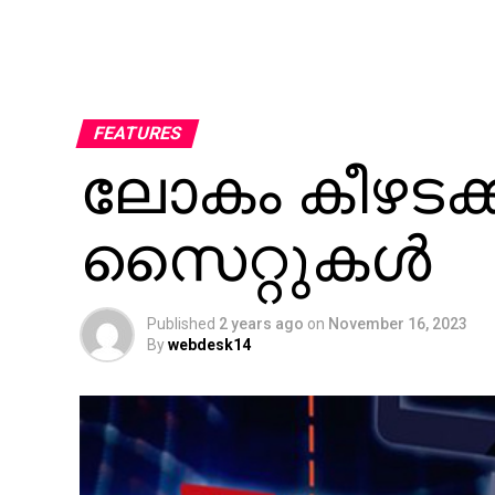
FEATURES
ലോകം കീഴടക
സൈറ്റുകൾ
Published
2 years ago
on
November 16, 2023
By
webdesk14