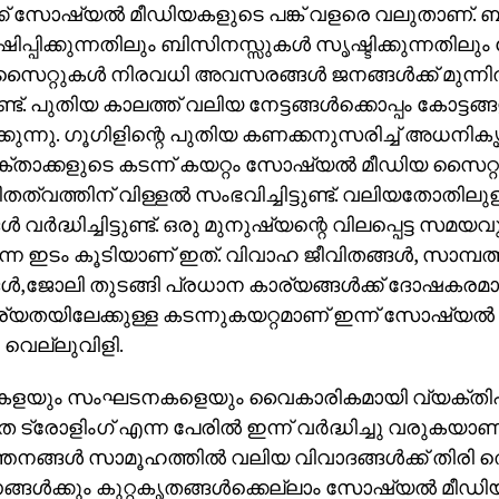
ക്ക് സോഷ്യൽ മീഡിയകളുടെ പങ്ക് വളരെ വലുതാണ്. ബ
പ്പിക്കുന്നതിലും ബിസിനസ്സുകൾ സൃഷ്ടിക്കുന്നതി
സൈറ്റുകൾ നിരവധി അവസരങ്ങൾ ജനങ്ങൾക്ക് മുന്നിൽ
ടുണ്ട്. പുതിയ കാലത്ത് വലിയ നേട്ടങ്ങൾക്കൊപ്പം കോട്ടങ്
കുന്നു. ഗൂഗിളിന്റെ പുതിയ കണക്കനുസരിച്ച് അധനിക
താക്കളുടെ കടന്ന് കയറ്റം സോഷ്യൽ മീഡിയ സൈറ്
തത്വത്തിന് വിള്ളൽ സംഭവിച്ചിട്ടുണ്ട്. വലിയതോതില
ങൾ വർദ്ധിച്ചിട്ടുണ്ട്. ഒരു മുനുഷ്യന്റെ വിലപ്പെട്ട സ
്ന ഇടം കൂടിയാണ് ഇത്. വിവാഹ ജീവിതങ്ങൾ, സാമ്പത
്ങൾ,ജോലി തുടങ്ങി പ്രധാന കാര്യങ്ങൾക്ക് ദോഷകരമായ
്യതയിലേക്കുള്ള കടന്നുകയറ്റമാണ് ഇന്ന് സോഷ്യൽ 
വെല്ലുവിളി.
ളയും സംഘടനകളെയും വൈകാരികമായി വ്യക്തിഹത
ട്രോളിംഗ് എന്ന പേരിൽ ഇന്ന് വർദ്ധിച്ചു വരുകയാണ
തനങ്ങൾ സാമൂഹത്തിൽ വലിയ വിവാദങ്ങൾക്ക് തിരി തെളി
ങൾക്കും കുറ്റകൃതങ്ങൾക്കെല്ലാം സോഷ്യൽ മീഡി