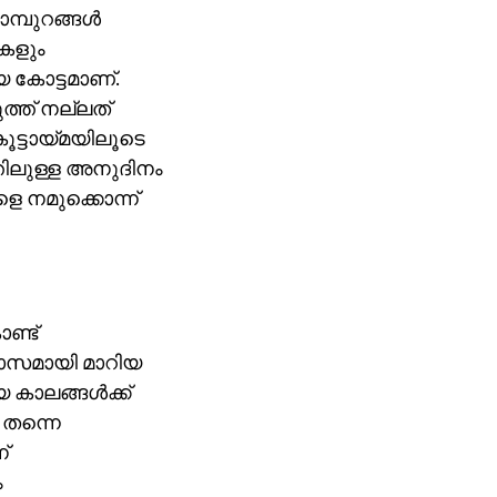
ാമ്പുറങ്ങൾ
തകളും
 കോട്ടമാണ്.
ത്ത് നല്ലത്
ട്ടായ്മയിലൂടെ
്തിലുള്ള അനുദിനം
 നമുക്കൊന്ന്
ണ്ട്
ഭാസമായി മാറിയ
യ കാലങ്ങൾക്ക്
തന്നെ
്
ം