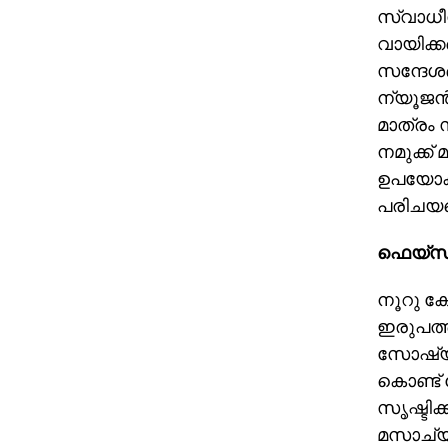
സ്വാധീന
വായിക്ക
സന്ദേശ
ന്യൂജൻ 
മാത്രം
നമുക്ക്
ഉപയോക്
പരിചയപ
ഫെയ്സ് 
നൂറു കോ
ഇരുപത്ത
സോഷ്യൽ 
കൊണ്ട്
സൃഷ്ടിക
മസാച്യു