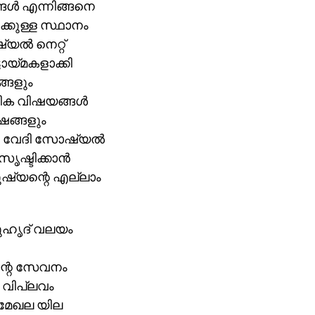
ങൾ എന്നിങ്ങനെ
കുള്ള സ്ഥാനം
യൽ നെറ്റ്
ടായ്മകളാക്കി
്ങളും
ത്തിക വിഷയങ്ങൾ
ഷങ്ങളും
ൊരു വേദി സോഷ്യൽ
സൃഷ്ടിക്കാൻ
ുഷ്യന്റെ എല്ലാം
ുഹൃദ് വലയം
ന്റെ സേവനം
വിപ്ലവം
് മേഖല യില