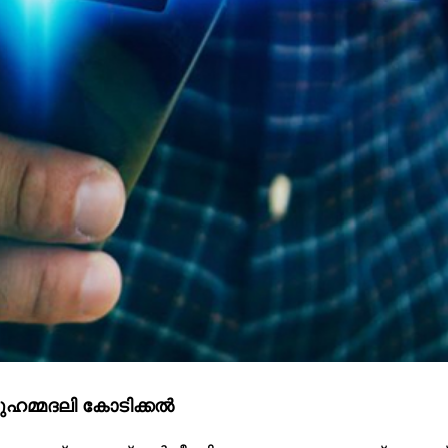
മുഹമ്മദലി
കോടിക്കൽ