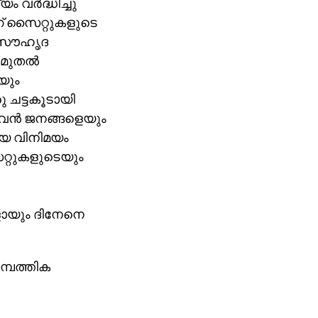
 വർദ്ധിച്ചു
് സൈറ്റുകളുടെ
 സൗഹൃദ
ൾ മുതൽ
യും
 ചട്ടകൂടായി
ുവൻ ജനങ്ങളെയും
ശയ വിനിമയം
്റുകളുടെയും
കളായും ദിനേനെ
്പത്തിക