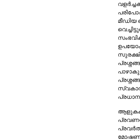
വളർച്ച
പരിപോഷി
മീഡിയ 
വെച്ചിട്
സംഭവിക്
ഉപയോക്
സുരക്ഷി
പ്രശ്നങ്
പാഴാകുന
പ്രശ്നങ
സ്വകാര
പ്രധാന 
ആളുകക
പ്രവണത 
പ്രവർത്
മോഷണങ്