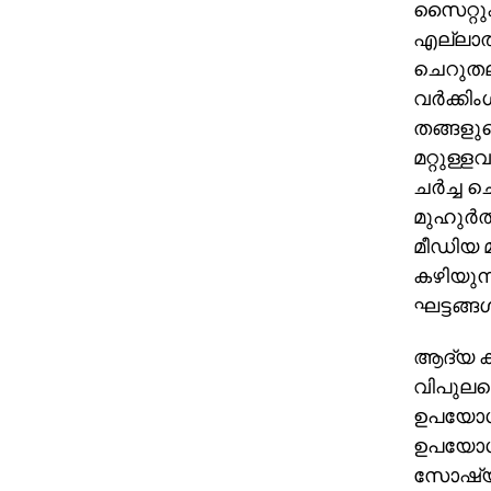
സൈറ്റു
എല്ലാത
ചെറുതല
വർക്കിം
തങ്ങളു
മറ്റുള്
ചർച്ച 
മുഹുർത
മീഡിയ മ
കഴിയുന
ഘട്ടങ്
ആദ്യ ക
വിപുല
ഉപയോഗിച
ഉപയോഗപ
സോഷ്യൽ 