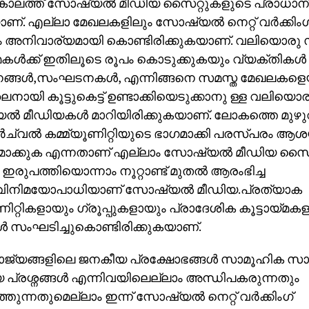
കാലത്ത് സോഷ്യൽ മീഡിയ സൈറ്റുകളുടെ പ്രാധാന്യം
ണ്. എല്ലാ മേഖലകളിലും സോഷ്യൽ നെറ്റ് വർക്കിംഗ
അനിവാര്യമായി കൊണ്ടിരിക്കുകയാണ്. വലിയൊരു
യ്മകൾക്ക് ഇതിലൂടെ രൂപം കൊടുക്കുകയും വ്യക്തിക
ങ്ങൾ,സംഘടനകൾ, എന്നിങ്ങനെ സമസ്ത മേഖലകളെ
ി കൂട്ടുകെട്ട് ഉണ്ടാക്കിയെടുക്കാനു ള്ള വലിയൊരു
 മീഡിയകൾ മാറിയിരിക്കുകയാണ്. ലോകത്തെ മുഴ
ർച്വൽ കമ്മ്യൂണിറ്റിയുടെ ഭാഗമാക്കി പരസ്പരം ആ
ാക്കുക എന്നതാണ് എല്ലാം സോഷ്യൽ മീഡിയ സൈറ
. ഇരുപത്തിയൊന്നാം നൂറ്റാണ്ട് മുതൽ ആരംഭിച്ച
നിമയോപാധിയാണ് സോഷ്യൽ മീഡിയ.പ്രത്യാക
ണിറ്റികളായും ഗ്രൂപ്പുകളായും പ്രാദേശിക കൂട്ടായ്മ
സംഘടിച്ചുകൊണ്ടിരിക്കുകയാണ്.
ജ്യങ്ങളിലെ ജനകീയ പ്രക്ഷോഭങ്ങൾ സാമൂഹിക സാമ
ീയ പ്രശ്നങ്ങൾ എന്നിവയിലെല്ലാം അന്ധിപകരുന്നതും
്തുന്നതുമെല്ലാം ഇന്ന് സോഷ്യൽ നെറ്റ് വർക്കിംഗ്