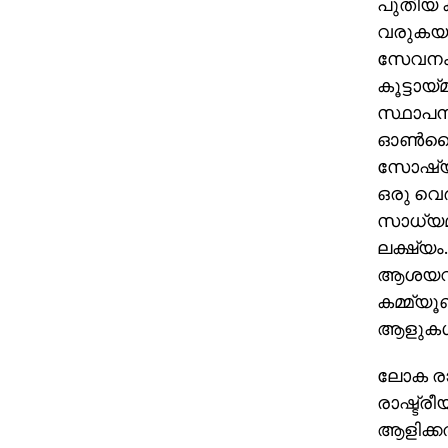
പുതിയ 
വരുകയാ
സേവനം 
കൂട്ടാ
സ്ഥാപന
ഓൺലൈനായ
സോഷ്യൽ
ഒരു വെ
സാധ്യമ
ലക്ഷ്യം
ആശയവി
കമ്മ്യൂ
ആളുകൾ 
ലോക രാ
രാഷ്ട്ര
ആളിക്കത