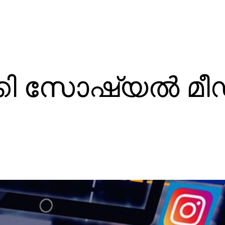
്കി സോഷ്യൽ മ