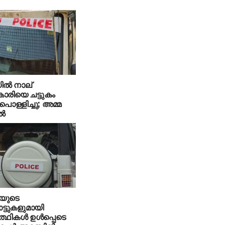
ില്‍ നാല്
ാരിയെ ചട്ടുകം
 പൊള്ളിച്ചു; അമ്മ
്‍
പയുടെ
്ടുകളുമായി
ത്ഥികള്‍ ഉള്‍പ്പെടെ