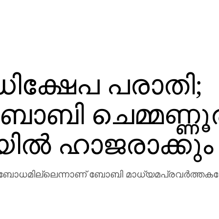
ക്ഷേപ പരാതി;
 ബോബി ചെമ്മണ്ണൂ
ില്‍ ഹാജരാക്കും
്റബോധമില്ലെന്നാണ് ബോബി മാധ്യമപ്രവര്‍ത്തകരോ