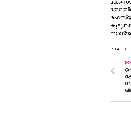
കേസെടുത്
ബോബിയെ
രഹസ്യമ
കൂടുതല്
സാധ്യത
RELATED T
DON
പ
കേ
സ
അട