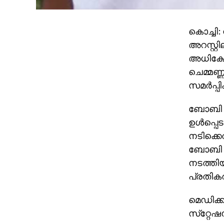
കൊച്ചി
അറസ്റ്റ
അധിക്ഷേ
ചെമ്മണ്
സമര്‍പ്പിക
ബോബി ച
ഉള്‍പ്പ
നടിക്കെ
ബോബി പ
നടത്തി
പ്രതികരി
മെഡിക്
സ്‌റ്റേ