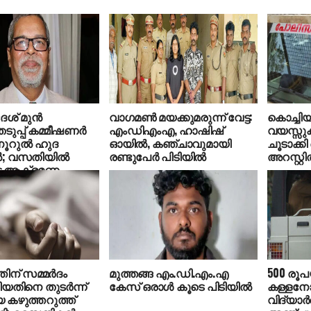
ശ് മുന്‍
വാഗമണ്‍ മയക്കുമരുന്ന് വേട്ട:
കൊച്ചിയ
ുപ്പ് കമ്മീഷണര്‍
എംഡിഎംഎ, ഹാഷിഷ്
വയസ്സുക
ൂറുല്‍ ഹുദ
ഓയില്‍, കഞ്ചാവുമായി
ചൂടാക്കി
്‍; വസതിയില്‍
രണ്ടുപേര്‍ പിടിയില്‍
അറസ്റ്റില
ട്ട ആക്രമണം
ിന് സമ്മര്‍ദം
മുത്തങ്ങ എം.ഡി.എം.എ
500 രൂ
യതിനെ തുടര്‍ന്ന്
കേസ് ഒരാള്‍ കൂടെ പിടിയില്‍
കള്ളനോട
 കഴുത്തറുത്ത്
വിദ്യാര്‍