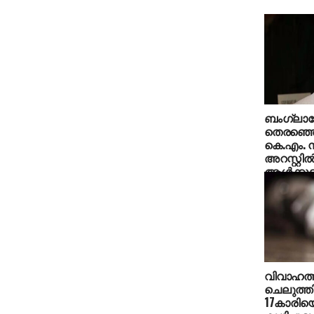
ബംഗ്ലാദേ
തെരഞ്ഞെട
കെ.എം. ന
അറസ്റ്റില
ആള്‍ക്കൂ
വിവാഹത്ത
ചെലുത്തി
17കാരിയെ