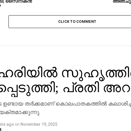
മൂടി; സൈനികന്‍
അഞ്ചുപേര
‍
CLICK TO COMMENT
ഹരിയില്‍ സുഹൃത്ത
െടുത്തി; പ്രതി അറസ്റ
 ഉണ്ടായ തര്‍ക്കമാണ് കൊലപാതകത്തില്‍ കലാശിച്ച
്തമാക്കുന്നു.
ins ago
on
November 19, 2025
8