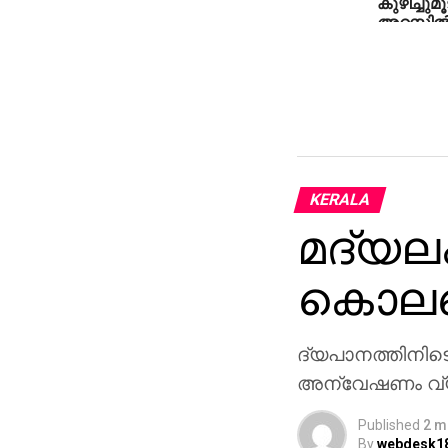
കുഴിച്ചു
അറസ്റ്റില്
KERALA
മദ്യല
കൊലപ്പ
ദ്യപാനത്തിനിടെ
അന്വേഷണം വ്യക
Published
2 m
By
webdesk1