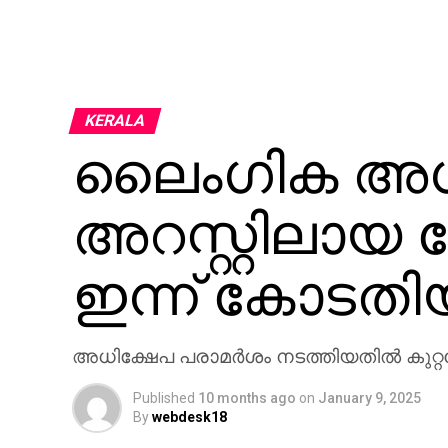
KERALA
ലൈംഗിക അധി
അറസ്റ്റിലായ
ഇന്ന് കോടതിയ
അധിക്ഷേപ പരാമര്‍ശം നടത്തിയതില്‍ കുറ
Published
10 months ago
on
January 9, 2025
By
webdesk18