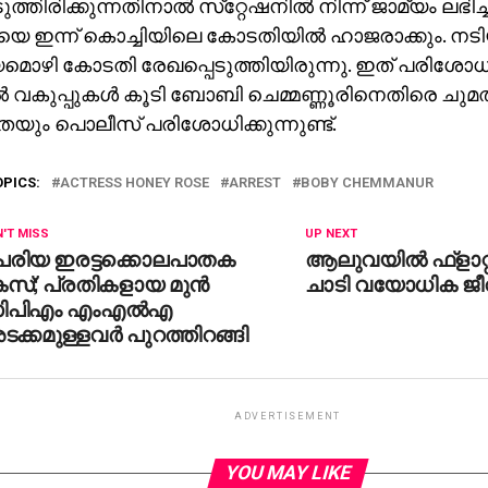
തിരിക്കുന്നതിനാല്‍ സ്‌റ്റേഷനില്‍ നിന്ന് ജാമ്യം ലഭിച്ച
 ഇന്ന് കൊച്ചിയിലെ കോടതിയില്‍ ഹാജരാക്കും. നട
ൊഴി കോടതി രേഖപ്പെടുത്തിയിരുന്നു. ഇത് പരിശോധി
‍ വകുപ്പുകള്‍ കൂടി ബോബി ചെമ്മണ്ണൂരിനെതിരെ ചുമത
യും പൊലീസ് പരിശോധിക്കുന്നുണ്ട്.
OPICS:
ACTRESS HONEY ROSE
ARREST
BOBY CHEMMANUR
'T MISS
UP NEXT
െരിയ ഇരട്ടക്കൊലപാതക
ആലുവയില്‍ ഫ്‌ളാറ്റി
സ്; പ്രതികളായ മുന്‍
ചാടി വയോധിക ജീ
ിപിഎം എംഎല്‍എ
ക്കമുള്ളവര്‍ പുറത്തിറങ്ങി
ADVERTISEMENT
YOU MAY LIKE