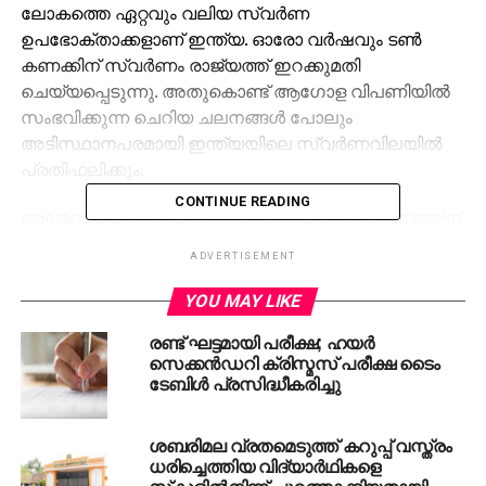
ലോകത്തെ ഏറ്റവും വലിയ സ്വർണ
ഉപഭോക്താക്കളാണ് ഇന്ത്യ. ഓരോ വർഷവും ടൺ
കണക്കിന് സ്വർണം രാജ്യത്ത് ഇറക്കുമതി
ചെയ്യപ്പെടുന്നു. അതുകൊണ്ട് ആഗോള വിപണിയിൽ
സംഭവിക്കുന്ന ചെറിയ ചലനങ്ങൾ പോലും
അടിസ്ഥാനപരമായി ഇന്ത്യയിലെ സ്വർണവിലയിൽ
പ്രതിഫലിക്കും.
CONTINUE READING
അതേസമയം, രാജ്യാന്തര വിപണിയിൽ സ്വർണത്തിന്
വില കുറഞ്ഞാൽ ഇന്ത്യയിൽ വില കുറയണമെന്ന്
ADVERTISEMENT
നിർബന്ധമില്ല. രൂപയുടെ മൂല്യം, പ്രാദേശികമായ
ആവശ്യകത, ഇറക്കുമതി തീരുവ എന്നീ ഘടകങ്ങൾ
YOU MAY LIKE
ഇന്ത്യയിലെ സ്വർണവില നിശ്ചയിക്കുന്നതിൽ പ്രധാന
രണ്ട് ഘട്ടമായി പരീക്ഷ; ഹയര്‍
പങ്കുവഹിക്കും.
സെക്കന്‍ഡറി ക്രിസ്മസ് പരീക്ഷ ടൈം
ടേബിള്‍ പ്രസിദ്ധീകരിച്ചു
RELATED TOPICS:
GOLD
KERALA
ശബരിമല വ്രതമെടുത്ത് കറുപ്പ് വസ്ത്രം
UP NEXT
യുഎഇയിൽ ജനുവരി ഒന്നുമുതല്‍
ധരിച്ചെത്തിയ വിദ്യാര്‍ഥികളെ