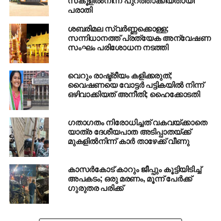
സ്‌കൂളില്‍നിന്ന് പുറത്താക്കിയതായി
വിവാഹത്തിനുമുമ്പ് ജനിതക പരിശോധന
പരാതി
നിര്‍ബന്ധമാക്കി
ശബരിമല സ്വര്‍ണ്ണക്കൊള്ള;
DON'T MISS
പെരിയ ഇരട്ടക്കൊല; മുന്‍ എംഎല്‍എ കെ.വി
സന്നിധാനത്ത് പ്രത്യേക അന്വേഷണ
സംഘം പരിശോധന നടത്തി
കുഞ്ഞിരാമന്‍ ഉള്‍പ്പെടെ 14 പ്രതികള്‍ കുറ്റക്കാര്‍
വെറും രാഷ്ട്രീയം കളിക്കരുത്;
വൈഷണയെ വോട്ടര്‍ പട്ടികയില്‍ നിന്ന്
ഒഴിവാക്കിയത് അനീതി; ഹൈക്കോടതി
ഗതാഗതം നിരോധിച്ചത് വകവയ്ക്കാതെ
യാത്ര ദേശീയപാത അടിപ്പാതയ്ക്ക്
മുകളില്‍നിന്ന് കാര്‍ താഴേക്ക് വീണു
കാസര്‍കോട് കാറും ജീപ്പും കൂട്ടിയിടിച്ച്
അപകടം; ഒരു മരണം, മൂന്ന് പേര്‍ക്ക്
ഗുരുതര പരിക്ക്