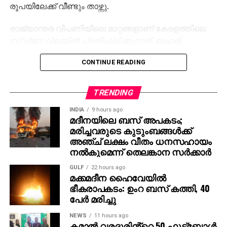
രൂപയിലേക്ക് വീണ്ടും താഴ്ന്നു.
രാജ്യാന്തര വിപണിയിലെ മാറ്റങ്ങളാണ് കേരളത്തിലെ
സ്വർണ വിലയിൽ പ്രതിഫലിക്കുന്നത്. ഓഹരി
വിപണിയിലെ മാറ്റങ്ങളും സ്വർണ വിലയെ
CONTINUE READING
സ്വാധീനിക്കുന്നുണ്ട്. എന്നാൽ, വില കൂടിയാലും
കുറഞ്ഞാലും സുരക്ഷിത നിക്ഷേപമെന്ന നിലയിൽ
സ്വർണത്തിന് ആവശ്യക്കാർ കുറഞ്ഞിട്ടില്ല.
TRENDING
സ്വർണത്തിന്‍റെ രാജ്യാന്തര വില, ഡോളർ – രൂപ
INDIA
9 hours ago
മദീനയിലെ ബസ് അപകടം;
വിനിമയ നിരക്ക്, ഇറക്കുമതി തീരുവ എന്നിവ
മരിച്ചവരുടെ കുടുംബങ്ങള്‍ക്ക്
അടിസ്ഥാനമാക്കിയാണ് സംസ്ഥാനത്ത് സ്വർണവില
അഞ്ച് ലക്ഷം വീതം ധനസഹായം
നിർണയിക്കപ്പെടുന്നത്.
നല്‍കുമെന്ന് തെലങ്കാന സര്‍ക്കാര്‍
GULF
22 hours ago
മക്കമദീന ഹൈവേയില്‍
ഭീകരാപകടം: ഉംറ ബസ് കത്തി, 40
പേര്‍ മരിച്ചു
NEWS
11 hours ago
കമാൽ വരദൂരിൻ്റെ 50 ഫുട്ബോൾ