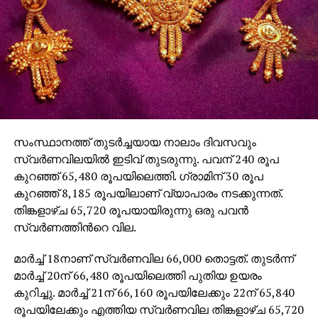
സംസ്ഥാനത്ത് തുടർച്ചയായ നാലാം ദിവസവും
സ്വർണവിലയിൽ ഇടിവ് തുടരുന്നു. പവന് 240 രൂപ
കുറഞ്ഞ് 65,480 രൂപയിലെത്തി. ഗ്രാമിന് 30 രൂപ
കുറഞ്ഞ് 8,185 രൂപയിലാണ് വ്യാപാരം നടക്കുന്നത്.
തിങ്കളാഴ്ച 65,720 രൂപയായിരുന്നു ഒരു പവൻ
സ്വർണത്തിന്‍റെ വില.
മാർച്ച് 18നാണ് സ്വർണവില 66,000 തൊട്ടത്. തുടർന്ന്
മാർച്ച് 20ന് 66,480 രൂപയിലെത്തി പുതിയ ഉയരം
കുറിച്ചു. മാർച്ച് 21ന് 66,160 രൂപയിലേക്കും 22ന് 65,840
രൂപയിലേക്കും എത്തിയ സ്വർണവില തിങ്കളാഴ്ച 65,720