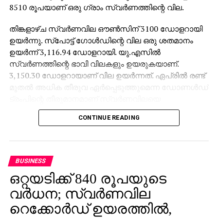
8510 രൂപയാണ് ഒരു ഗ്രാം സ്വര്‍ണത്തിന്റെ വില.
തിങ്കളാഴ്ച സ്വർണവില ഔൺസിന് 3100 ഡോളറായി
ഉയർന്നു. സ്​പോട്ട് ഗോൾഡിന്റെ വില ഒരു ശതമാനം
ഉയർന്ന് 3,116.94 ഡോളറായി. യു.എസിൽ
സ്വർണത്തിന്റെ ഭാവി വിലകളും ഉയരുകയാണ്.
3,150.30 ഡോളറായാണ് വില ഉയർന്നത്. ഏപ്രിൽ രണ്ട്
മുതൽ അധിക തീരുവ ഏർപ്പെടുത്തുമെന്ന ഡോണൾഡ്
ട്രംപിന്റെ തീരുമാനമാണ് സ്വർണവിലയെ
പ്രധാനമായും സ്വാധീനിക്കുന്നത്.
CONTINUE READING
നേരത്തെ ഏപ്രിൽ രണ്ട് മുതൽ വിവിധ രാജ്യങ്ങൾക്ക്
തീരുവ ഏർപ്പെടുത്തുമെന്ന് ഡോണൾഡ് ട്രംപ്
വ്യക്തമാക്കിയിരുന്നു. ഈ ദിവസത്തെ
BUSINESS
വിമോചനദിനമെന്നാണ് ​ട്രംപ് വിശേഷിപ്പിച്ചത്. ട്രംപിന്റെ
ഒറ്റയടിക്ക് 840 രൂപയുടെ
പ്രഖ്യാപനത്തിന് പിന്നാലെ പല രാജ്യങ്ങളു​ടേയും
ഓഹരി വിപണികൾ തകർച്ച രേഖപ്പെടുത്തിയിരുന്നു.
വര്‍ധന; സ്വര്‍ണവില
റെക്കോര്‍ഡ് ഉയരത്തില്‍,
നേരത്തെ അധിക തീരുവയിൽ ഇന്ത്യയെ രൂക്ഷമായി