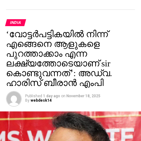
വഴിയാണ് മമ്മൂട്ടിയെ സമീപിച്ചത്. ഇതിനകം തന്നെ
തങ്ങള്‍ക്ക് മനസ്സിലുണ്ടായിരുന്നതുപോലെ തന്നെയാണ്
പൃഥ്വിരാജും ആ വേഷം മമ്മൂക്ക ചെയ്യണം എന്ന്
INDIA
നിര്‍ദേശിച്ചതെന്നും അദ്ദേഹം വെളിപ്പെടുത്തി. ജിതിന്‍
‘വോട്ടര്‍പട്ടികയില്‍ നിന്ന്
കെ. ജോസ് പറഞ്ഞു പോലെ, വിനായകന്‍ അവതരിപ്പിച്ച
എങ്ങെനെ ആളുകളെ
വേഷം തന്നെയാണ് ആദ്യം പൃഥ്വിരാജിന്
പരിഗണിച്ചത്. മമ്മൂട്ടി കമ്പനി നിര്‍മിച്ച ‘കളങ്കാവല്‍’
പുറത്താക്കാം എന്ന
നവംബര്‍ 27ന് തീയേറ്ററുകളില്‍ റിലീസ് ചെയ്യും.
ലക്ഷ്യത്തോടെയാണ് sir
കൊണ്ടുവന്നത്’: അഡ്വ.
ഹാരിസ് ബീരാൻ എംപി
Published
1 day ago
on
November 18, 2025
By
webdesk14