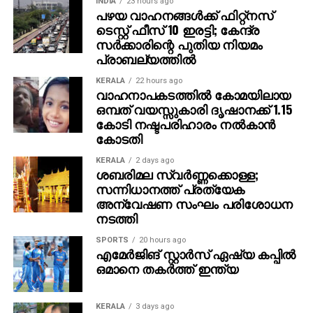
INDIA
23 hours ago
പഴയ വാഹനങ്ങള്‍ക്ക് ഫിറ്റ്‌നസ്
ചെയ്തപ്പോൾ അറുപത്തിനായിരത്തിൽപ്പരം കാഴ്ചക്കാർ
ടെസ്റ്റ് ഫീസ് 10 ഇരട്ടി; കേന്ദ്ര
നിറഞ്ഞ ഇവന്റിലെ സദസ്സ് ഹർഷാരവം കൊണ്ട്
സര്‍ക്കാരിന്റെ പുതിയ നിയമം
വേദിയെ ധന്യമാക്കി. ഐമാക്‌സിലാണ് ചിത്രം
പ്രാബല്യത്തില്‍
ഒരുങ്ങുന്നത് എന്നതിനാല്‍ തന്നെ തിയേറ്ററുകളില്‍
ഗംഭീരമായ കാഴ്ചാനുഭൂതി
KERALA
22 hours ago
വാഹനാപകടത്തില്‍ കോമയിലായ
സമ്മാനിക്കുമെന്നുറപ്പാണ്.ബാഹുബലിയും ആർ ആർ
ഒമ്പത് വയസ്സുകാരി ദൃഷാനക്ക് 1.15
ആറും ഒരുക്കിയ രാജമൗലിയുടെ ബ്രഹ്മാണ്ഡ ചിത്രം
കോടി നഷ്ടപരിഹാരം നല്‍കാന്‍
വാരണാസി 2027ൽ തിയേറ്ററുകളിലേക്കെത്തും. പി ആർ
കോടതി
ഓ ആൻഡ് മാർക്കറ്റിംഗ് സ്ട്രാറ്റജിസ്റ്റ് : പ്രതീഷ് ശേഖർ.
KERALA
2 days ago
ശബരിമല സ്വര്‍ണ്ണക്കൊള്ള;
സന്നിധാനത്ത് പ്രത്യേക
അന്വേഷണ സംഘം പരിശോധന
നടത്തി
SPORTS
20 hours ago
എമേര്‍ജിങ് സ്റ്റാര്‍സ് ഏഷ്യ കപ്പില്‍
ഒമാനെ തകര്‍ത്ത് ഇന്ത്യ
KERALA
3 days ago