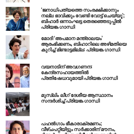
വസതിയും. കഴിഞ്ഞ ഒക്ടോബറിലും സോണിയ ഇവിടെ
‘ജനാധിപത്യത്തെ സംരക്ഷിക്കാനും
വന്നിരുന്നു.
നല്ല ഭാവിക്കും വേണ്ടി വോട്ട് ചെയ്യൂ’;
ബിഹാർ ഒന്നാംഘട്ട തെരഞ്ഞെടുപ്പിൽ
പ്രിയങ്ക ഗാന്ധി
RELATED TOPICS:
PRIYANKA GANDHI
SONIYA GANDHI
മോദി ‘അപമാന മന്ത്രാലയം’
UP NEXT
ആരംഭിക്കണം, ബിഹാറിലെ അഴിമതിയെ
ഐ.എന്‍.എക്‌സ് മീഡിയാകേസില്‍ കാര്‍ത്തി
കുറിച്ച് മിണ്ടാട്ടമില്ല: പ്രിയങ്ക ഗാന്ധി
ചിദംബരത്തിന് ജാമ്യം
DON'T MISS
ഇരട്ടപ്പദവി: ആം ആദ്മി എം.എല്‍.എമാരെ
വയനാടിന് അവഗണന:
അയോഗ്യരാക്കി നടപടി കോടതി റദ്ദാക്കി
കേന്ദ്രസഹായത്തില്‍
പ്രതിഷേധവുമായി പ്രിയങ്ക ഗാന്ധി
മുസ്‌ലിം ലീഗ് ദേശീയ ആസ്ഥാനം
സന്ദർശിച്ച് പ്രിയങ്ക ഗാന്ധി
പഹല്‍ഗാം ഭീകാരാക്രമണം;
വീഴ്ചപറ്റിയിട്ടും സര്‍ക്കാരിന് മൗനം,