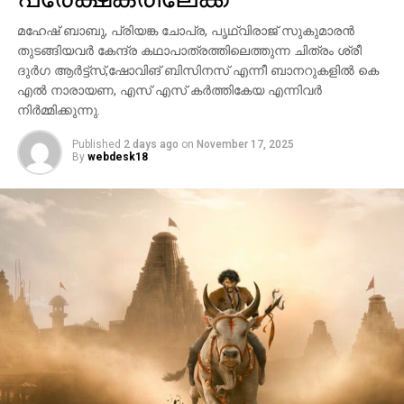
മഹേഷ് ബാബു, പ്രിയങ്ക ചോപ്ര, പൃഥ്വിരാജ് സുകുമാരൻ
തുടങ്ങിയവർ കേന്ദ്ര കഥാപാത്രത്തിലെത്തുന്ന ചിത്രം ശ്രീ
ദുർഗ ആർട്ട്സ്,ഷോവിങ് ബിസിനസ് എന്നീ ബാനറുകളിൽ കെ
എൽ നാരായണ, എസ് എസ് കർത്തികേയ എന്നിവർ
നിർമ്മിക്കുന്നു.
Published
2 days ago
on
November 17, 2025
By
webdesk18