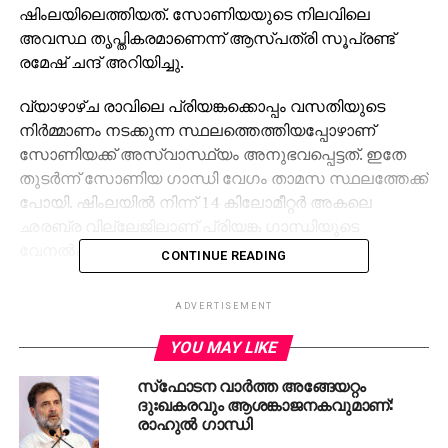
ഷിംലയിലെത്തിയത്. സോണിയയുടെ നിലവിലെ
അവസ്ഥ തൃപ്തികരമാണെന്ന് ആസ്പത്രി സൂപ്രണ്ട്
രമേഷ് ചന്ദ് അറിയിച്ചു.
വ്യാഴാഴ്ച രാവിലെ പ്രിയങ്കക്കൊപ്പം വസതിയുടെ
നിര്‍മ്മാണം നടക്കുന്ന സ്ഥലത്തെത്തിയപ്പോഴാണ്
സോണിയക്ക് അസ്വാസ്ഥ്യം അനുഭവപ്പെട്ടത്. ഇതേ
തുടര്‍ന്ന് സോണിയ ഗാന്ധി വേഗം താമസ സ്ഥലത്തേക്ക്
പോയി. ഷിംലയില്‍ നിന്ന് 14 കിലോമീറ്റര്‍ അകലെ
ഛരബ്ര വില്ലേജിലാണ് പ്രിയങ്ക ഗാന്ധിയുടെ
വേനല്‍ക്കാല വസതി.
CONTINUE READING
സുരക്ഷാ വിഭാഗം ഉടന്‍ തന്നെ ഷിംലയിലെ
ADVERTISEMENT
ഇന്ദിരാഗാന്ധി ഇന്‍സ്റ്റിറ്റിയൂട്ട് ഓഫ് മെഡിക്കല്‍
സയന്‍സില്‍ ബന്ധപ്പെട്ട് വൈദ്യസംഘത്തെ എത്തിച്ചു.
YOU MAY LIKE
പ്രഥമ ശുശ്രൂഷക്ക് ശേഷം സോണിയ ഡല്‍ഹിയിലേക്ക്
സ്‌ഫോടന വാര്‍ത്ത അങ്ങേയറ്റം
മടങ്ങി. ഷിംലയില്‍ ഇന്ത്യന്‍ രാഷ്ട്രപതിയുടെ
ദുഃഖകരവും ആശങ്കാജനകവുമാണ്:
വേനല്‍ക്കാല വസതിക്ക് സമീപമാണ് പ്രിയങ്കക്കും
രാഹുല്‍ ഗാന്ധി
കുടുംബത്തിനുമായി പണികഴിപ്പിക്കുന്ന വേനല്‍ക്കാല