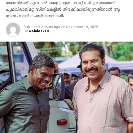
തോന്നിയത്. എന്നാല്‍ മമ്മൂട്ടിയുടെ ഡേറ്റ് ലഭിച്ച സമയത്ത്
പൃഥ്വിരാജ് മറ്റ് സിനിമകളില്‍ തിരക്കിലായിരുന്നതിനാല്‍ ആ
വേഷം നടന്‍ ചെയ്യാനായില്ല.
Published
2 hours ago
on
November 19, 2025
By
webdesk18