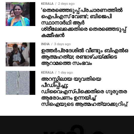
KERALA
2 days ago
‘തെരഞ്ഞെടുപ്പ് പ്രചാരണത്തിൽ
ഐപിഎസ് വേണ്ട’; ബിജെപി
സ്ഥാനാർഥി ആർ
ശ്രീലേഖക്കെതിരെ തെരഞ്ഞെടുപ്പ്
കമ്മീഷൻ
INDIA
3 days ago
ഉത്തര്‍പ്രദേശില്‍ വീണ്ടും ബിഎല്‍ഒ
ആത്മഹത്യ; രണ്ടാഴ്ചയ്ക്കിടെ
ആറാമത്തെ സംഭവം
KERALA
1 day ago
അറസ്റ്റിലായ യുവതിയെ
പീഡിപ്പിച്ചു;
ഡിവൈഎസ്പിക്കെതിരെ ഗുരുതര
ആരോപണം ഉന്നയിച്ച്
സിഐയുടെ ആത്മഹത്യാക്കുറിപ്പ്