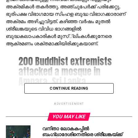
അക്രമികള്‍ തകര്‍ത്തു. അഞ്ചുപേര്‍ക്ക് പരിക്കേറ്റു.
ഭുരിപക്ഷ വിഭാഗമായ സിംഹള ബുദ്ധ വിഭാഗക്കാരാണ്
അക്രമം അഴിച്ചുവിട്ടത്. കഴിഞ്ഞ വര്‍ഷം മുതല്‍
ശ്രീലങ്കയുടെ വിവിധ ഭാഗങ്ങളില്‍
ബുദ്ധകലാപകാരികള്‍ മുസ്്‌ലിംകള്‍ക്കുനേരെ
ആക്രമണം ശക്തമാക്കിയിരിക്കുകയാണ്.
200 Buddhist extremists
attacked a mosque in
Ampara, Sri Lanka.
CONTINUE READING
(h/t DOAM)
ADVERTISEMENT
pic.twitter.com/Z6VBwsqfnQ
YOU MAY LIKE
— CJ Werleman
വനിതാ ലോകകപ്പില്‍
ബംഗ്ലാദേശിനെതിരെ ശ്രീലങ്കയ്ക്ക്