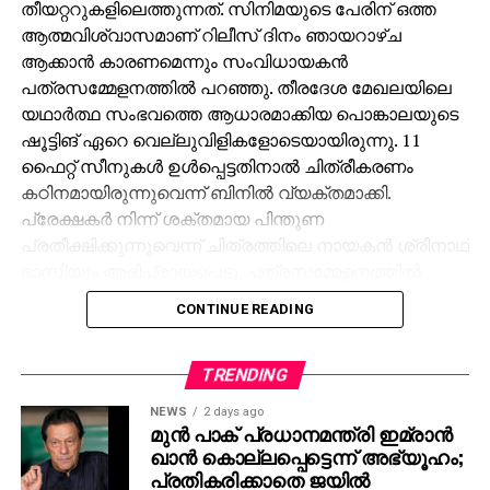
തീയറ്ററുകളിലെത്തുന്നത്. സിനിമയുടെ പേരിന് ഒത്ത
ആത്മവിശ്വാസമാണ് റിലീസ് ദിനം ഞായറാഴ്ച
ആക്കാന്‍ കാരണമെന്നും സംവിധായകന്‍
പത്രസമ്മേളനത്തില്‍ പറഞ്ഞു. തീരദേശ മേഖലയിലെ
യഥാര്‍ത്ഥ സംഭവത്തെ ആധാരമാക്കിയ പൊങ്കാലയുടെ
ഷൂട്ടിങ് ഏറെ വെല്ലുവിളികളോടെയായിരുന്നു. 11
ഫൈറ്റ് സീനുകള്‍ ഉള്‍പ്പെട്ടതിനാല്‍ ചിത്രീകരണം
കഠിനമായിരുന്നുവെന്ന് ബിനില്‍ വ്യക്തമാക്കി.
പ്രേക്ഷകര്‍ നിന്ന് ശക്തമായ പിന്തുണ
പ്രതീക്ഷിക്കുന്നുവെന്ന് ചിത്രത്തിലെ നായകന്‍ ശ്രീനാഥ്
ഭാസിയും അഭിപ്രായപ്പെട്ടു. പത്രസമ്മേളനത്തില്‍
ബാബുരാജ്, അലന്‍സിയര്‍, നായിക യാമി സോന,
CONTINUE READING
സൂര്യാ ക്രിഷ്, ഇന്ദ്രജിത്ത് ജഗജിത്ത്, ശ്രീരംഗ്, ദാവീദ്
ജേക്കബ്, അശ്വമേധ് എന്നിവരും നിര്‍മ്മാതാക്കളായ
അനില്‍ പിള്ള, ദീപു ബോസ് എന്നിവരും പങ്കെടുത്തു.
TRENDING
തുടര്‍ന്ന് ചിത്രത്തിലെ പാട്ടിന് ശ്രീനാഥ് ഭാസിയും
NEWS
2 days ago
അലന്‍സിയറും ചുവടുവെച്ചു. ഗ്രേസ് ഫിലിം
മുന്‍ പാക് പ്രധാനമന്ത്രി ഇമ്രാന്‍
ഖാന്‍ കൊല്ലപ്പെട്ടെന്ന് അഭ്യൂഹം;
കമ്പനിയാണ് ചിത്രം നവംബര്‍ 30 ന് പുറത്തിറക്കുന്നത്.
പ്രതികരിക്കാതെ ജയില്‍
മാര്‍ക്കറ്റിംഗ് ബ്രിങ്ഫോര്‍ത്ത് അഡ്വര്‍ടൈസിങ്.