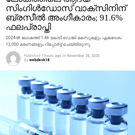
ഡിസംബര്‍ അഞ്ചിനാണ് ചിത്രം റിലീസെത്തുന്നത്.
സിംഗിള്‍ഡോസ് വാക്സിനിന്
മമ്മൂട്ടി കമ്പനി നിര്‍മിക്കുന്ന ഈ ചിത്രം വേഫറര്‍
ബ്രസീല്‍ അംഗീകാരം; 91.6%
ഫിലിംസ് കേരളത്തില്‍ വിതരണത്തിനെത്തിക്കുന്നു.
ഫലപ്രാപ്തി
ജിഷ്ണു ശ്രീകുമാറും ജിതിന്‍ കെ. ജോസും ചേര്‍ന്ന്
തിരക്കഥ രചിച്ച കളങ്കാവല്‍ മമ്മൂട്ടി കമ്പനിയുടെ
2024ല്‍ ലോകത്ത് 1.46 കോടി ഡെങ്കി കേസുകളും ഏകദേശം
ബാനറില്‍ നിര്‍മിക്കുന്ന ഏഴാമത്തെ ചിത്രമാണ്.
12,000 മരണങ്ങളും റിപ്പോര്‍ട്ട് ചെയ്തിരുന്നു.
നേരത്തെ നവംബര്‍ 27 ന് റിലീസ് പ്രഖ്യാപിച്ചിരുന്ന
Published
7 hours ago
on
November 28, 2025
ചിത്രം ഡിസംബര്‍ അഞ്ചിലേക്ക് നീട്ടുകയായിരുന്നു.
By
webdesk18