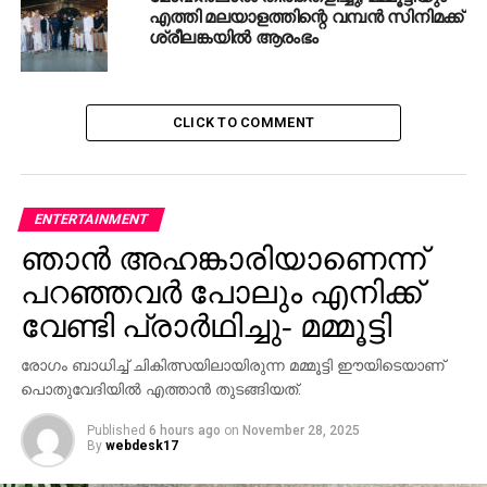
എത്തി മലയാളത്തിന്റെ വമ്പൻ സിനിമക്ക്
DON'T MISS
ശ്രീലങ്കയിൽ ആരംഭം
ട്രംപിന്റെ വിശ്വസ്ത ഹോപ് ഹിക്‌സ് രാജിവെച്ചു
CLICK TO COMMENT
ENTERTAINMENT
ഞാന്‍ അഹങ്കാരിയാണെന്ന്
പറഞ്ഞവര്‍ പോലും എനിക്ക്
വേണ്ടി പ്രാര്‍ഥിച്ചു- മമ്മൂട്ടി
രോഗം ബാധിച്ച് ചികിത്സയിലായിരുന്ന മമ്മൂട്ടി ഈയിടെയാണ്
പൊതുവേദിയില്‍ എത്താന്‍ തുടങ്ങിയത്.
Published
6 hours ago
on
November 28, 2025
By
webdesk17