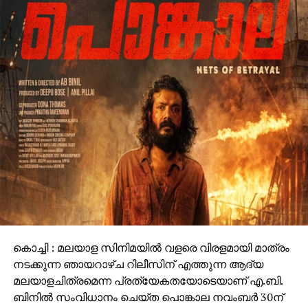
കൊച്ചി : മലയാള സിനിമയില്‍ വളരെ വിരളമായി മാത്രം
നടക്കുന്ന ഞായറാഴ്ച റിലീസിന് എത്തുന്ന ആദ്യ
മലയാളചിത്രമെന്ന പ്രത്യേകതയോടെയാണ് എ.ബി.
ബിനില്‍ സംവിധാനം ചെയ്ത പൊങ്കാല നവംബര്‍ 30ന്