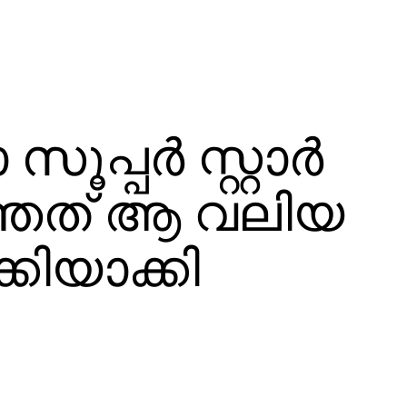
്പര്‍ സ്റ്റാര്‍
്ഞത് ആ വലിയ
കിയാക്കി