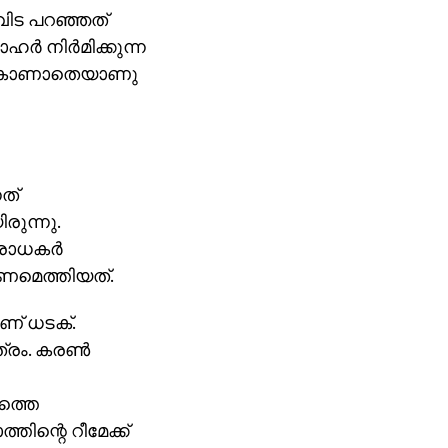
ി വിട പറഞ്ഞത്
‍ നിര്‍മിക്കുന്ന
നതു കാണാതെയാണു
നത്
രുന്നു.
രാധകര്‍
രണമെത്തിയത്.
ാണ് ധടക്.
രം. കരണ്‍
ത്തെ
്തിന്റെ റീമേക്ക്