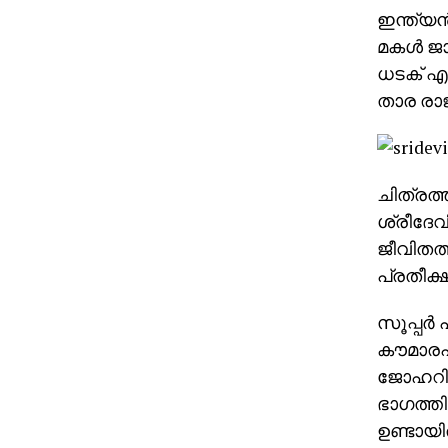
ഇന്ത്യന
മകള്‍ ജ
ധടക് എന
താര രാ
ചിത്രത്
ശ്രീദേവ
ജീവിതത
പ്രതീക്
സൂപ്പര്‍
കൗമാരപ
ജോഹറിന്
ഭാഗത്തി
ഉണ്ടായിര