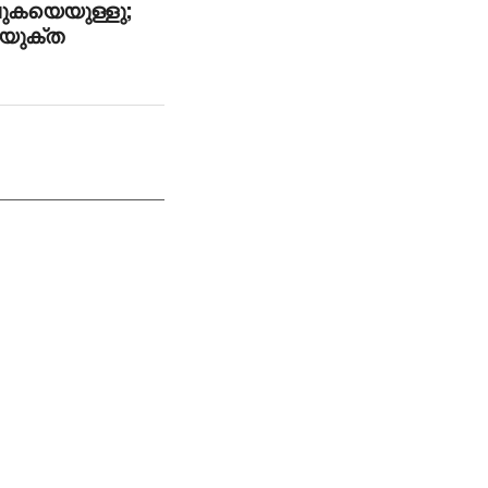
ുകയെയുള്ളു;
ംയുക്ത