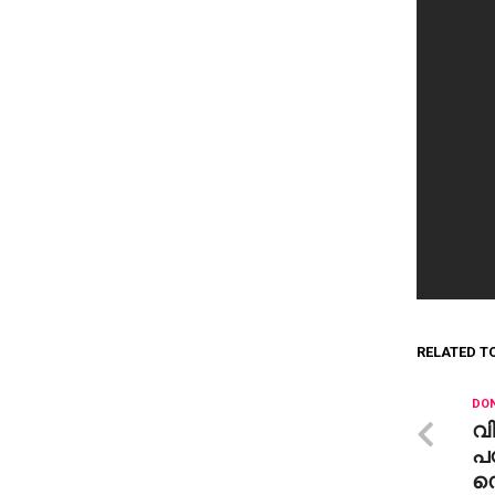
RELATED T
DON
വി
പഠ
സെ