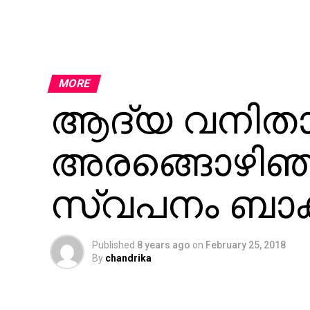
MORE
ആദ്യ വനിതാ സൂപ
അരങ്ങൊഴിഞ
സ്വപനം ബാക്
Published
8 years ago
on
February 25, 2018
By
chandrika