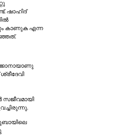
റു
ട്. ഷാഹിദ്
ല്‍
േറ്റം കാണുക എന്ന
്ഞത്.
ുക്കാനായാണു
ശ്രീദേവി
ല്‍ സജീവമായി
ച്ചിരുന്നു.
 ദുബായിലെ
ു