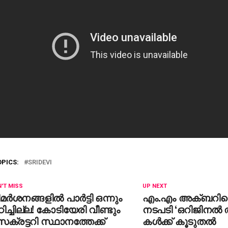
OPICS:
SRIDEVI
'T MISS
UP NEXT
മര്‍ശനങ്ങളില്‍ പാര്‍ട്ടി ഒന്നും
എം.എം അക്ബറി
ിച്ചില്ല! കോടിയേരി വീണ്ടും
നടപടി ‘ഒറിജിനല്‍ 
ക്രട്ടറി സ്ഥാനത്തേക്ക്
കള്‍ക്ക് കൂടുതല്‍