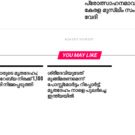
പ്രോത്സാഹനമാവ
കേരള മുസ്ലിം സ
വേദി
ADVERTISEMENT
YOU MAY LIKE
കാരുടെ മൃതദേഹം;
ശ്രീദേവിയുടേത്
േബ്യ നിരക്ക് 1,100
മുങ്ങിമരണമെന്ന്
ി നിജപ്പെടുത്തി
പോസ്റ്റ്‌മോര്‍ട്ടം റിപ്പോര്‍ട്ട്‌;
മൃതദേഹം നാളെ പുലര്‍ച്ചെ
ഇന്ത്യയില്‍