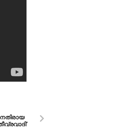
നെതിരായ
തീവ്രവാദി’