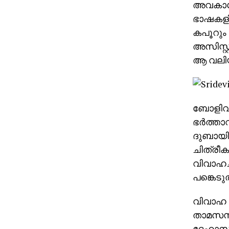
അവകാശം 
ഭാഷകളിലേ
കപൂറും 
അസിസ്റ്
ആ വലിയ
ബോളിവുഡ
ഭര്‍ത്ത
ദുബായി
ചിത്രീക
വിവാഹചട
പങ്കെടുത
വിവാഹ സ
താമസസ്ഥ
ദേഹാസ്