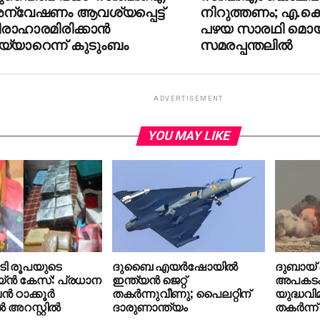
ന്വേഷണം ആവശ്യപ്പെട്ട്
നിറുത്തണം; എ.കെ
രാഹാരമിരിക്കാന്‍
പഴയ സാരഥി മൊയ
യ്യാറെന്ന് കുടുംബം
സമരപ്പന്തലില്‍
ADVERTISEMENT
YOU MAY LIKE
ടി രൂപയുടെ
ദുബൈ എയര്‍ഷോയില്‍
ദുബായ് 
ന്‍ കേസ്: പ്രധാന
ഇന്ത്യന്‍ ജെറ്റ്
അപകടം; 
‍ ഠാക്കൂര്‍
തകര്‍ന്നുവീണു; പൈലറ്റിന്
യുദ്ധവ
 അറസ്റ്റില്‍
ദാരുണാന്ത്യം
തകര്‍ന്ന