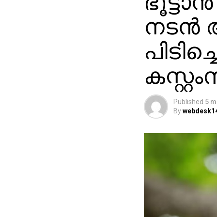
ഭൂട്ടാന
നടന്‍ 
പിടിച്
കസ്റ്റം
Published
5 m
By
webdesk1