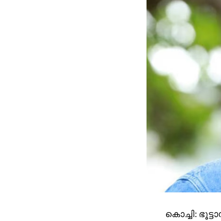
കൊച്ചി: ഭൂട്