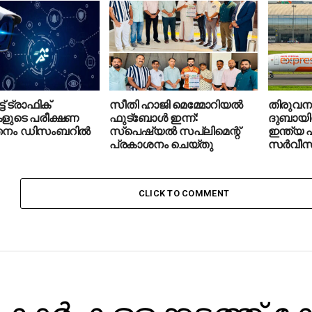
ട്ട് ട്രാഫിക്
സീതി ഹാജി മെമ്മോറിയൽ
തിരുവനന്
ളുടെ പരീക്ഷണ
ഫുട്ബോൾ ഇന്ന്:
ദുബായില
്തനം ഡിസംബറില്‍
സ്പെഷ്യൽ സപ്ലിമെന്റ്
ഇന്ത്യ 
പ്രകാശനം ചെയ്തു
സര്‍വീസ
CLICK TO COMMENT