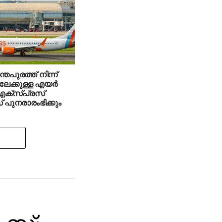
തപുരത്ത് നിന്ന്
േക്കുള്ള എയര്‍
എക്‌സ്പ്രസ്
് പുനരാരംഭിക്കും