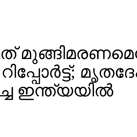
ത് മുങ്ങിമരണമെന
ം റിപ്പോര്‍ട്ട്‌; മൃത
ചെ ഇന്ത്യയില്‍