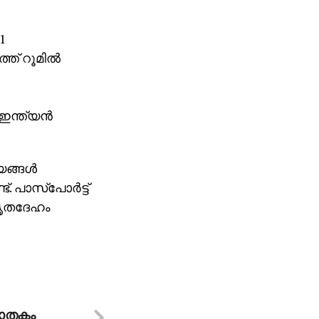
1
് റൂമില്‍
ന്ത്യന്‍
ങ്ങള്‍
 പാസ്‌പോര്‍ട്ട്
 മൃതദേഹം
ാതകം