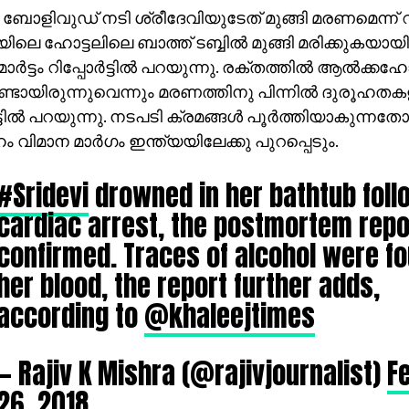
ോളിവുഡ് നടി ശ്രീദേവിയുടേത് മുങ്ങി മരണമെന്ന് റിപ്പോ
െ ഹോട്ടലിലെ ബാത്ത് ടബ്ബില്‍ മുങ്ങി മരിക്കുകയായിര
മോര്‍ട്ടം റിപ്പോര്‍ട്ടില്‍ പറയുന്നു. രക്തത്തില്‍ ആല്‍ക്കഹ
ടായിരുന്നുവെന്നും മരണത്തിനു പിന്നില്‍ ദുരൂഹതകള
‍ട്ടില്‍ പറയുന്നു. നടപടി ക്രമങ്ങള്‍ പൂര്‍ത്തിയാകുന്നത
 വിമാന മാര്‍ഗം ഇന്ത്യയിലേക്കു പുറപ്പെടും.
#Sridevi
drowned in her bathtub foll
cardiac arrest, the postmortem repo
confirmed. Traces of alcohol were fo
her blood, the report further adds,
according to
@khaleejtimes
— Rajiv K Mishra (@rajivjournalist)
F
26, 2018