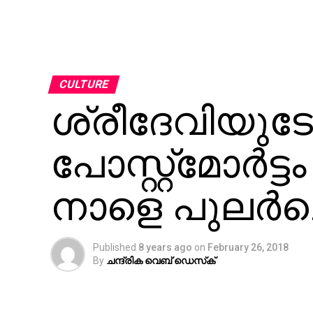
CULTURE
ശ്രീദേവിയുടേ
പോസ്റ്റ്‌മോര്‍ട്ട
നാളെ പുലര്‍ച്
Published
8 years ago
on
February 26, 2018
By
ചന്ദ്രിക വെബ് ഡെസ്‌ക്‌