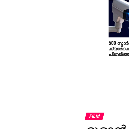
500 സ്മാര്‍
ക്യാമറക
പ്രവര്‍ത
FILM