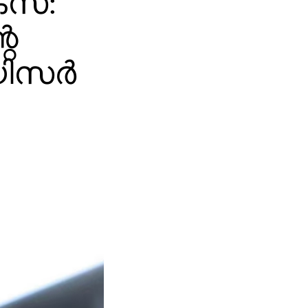
കേസ്:
റെ
യിസര്‍