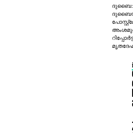
ദുബൈ: ബ
ദുബൈയില
പോസ്റ്റ്‌
അംശമുണ്
റിപ്പോര്
മൃതദേഹം