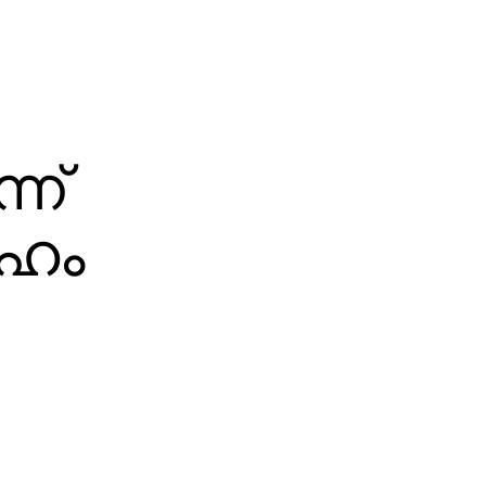
്ന്
ദേഹം