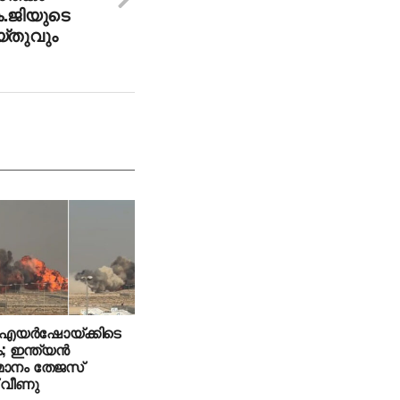
.ജിയുടെ
്തുവും
എയര്‍ഷോയ്ക്കിടെ
ഇന്ത്യന്‍
ിമാനം തേജസ്
് വീണു