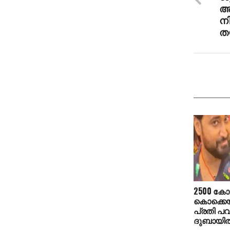
അ
നി
ത
2500 കോ
കൊക്കെയ്
പ്രതി പവന്
ദുബായില്‍