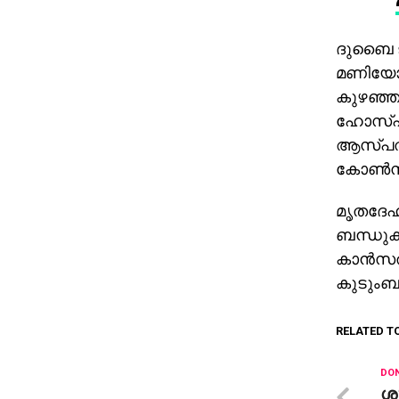
ദുബൈ ജു
മണിയോട
കുഴഞ്ഞു
ഹോസ്പിറ്
ആസ്പത്ര
കോണ്‍സുല
മൃതദേഹം
ബന്ധുക്ക
കാന്‍സല
കുടുംബ
RELATED T
DON
ശ