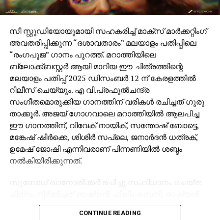
സീ സ്റ്റുഡിയോയുമായി സഹകരിച്ച് മാക്സ് മാർക്കറ്റിംഗ്
അവതരിപ്പിക്കുന്ന “ദശാവതാരം” മലയാളം പതിപ്പിലെ
“രംഗപൂജ” ഗാനം പുറത്ത്. മറാത്തിയിലെ
ബ്ലോക്ക്ബസ്റ്റർ ആയി മാറിയ ഈ ചിത്രത്തിന്റെ
മലയാളം പതിപ്പ് 2025 ഡിസംബർ 12 ന് കേരളത്തിൽ
റിലീസ് ചെയ്യും. എ വി.പ്രഫുൽചന്ദ്ര
സംഗീതമൊരുക്കിയ ഗാനത്തിന് വരികൾ രചിച്ചത് ഗുരു
താക്കൂർ. അജയ് ഗോഗവാലെ മറാത്തിയിൽ ആലപിച്ച
ഈ ഗാനത്തിന്, വിവേക് നായിക്, സന്തോഷ് ബോട്ടെ,
മങ്കേഷ് ഷിർക്കെ, ശിശിർ സപ്ലെ, ജനാർദൻ ധത്രക്,
ഉമേഷ് ജോഷി എന്നിവരാണ് പിന്നണിയിൽ ശബ്ദം
നൽകിയിരിക്കുന്നത്.
സുബോധ് ഖാനോൽക്കർ രചിച്ചു സംവിധാനം ചെയ്ത
ചിത്രം നിർമ്മിച്ചത് ഓഷ്യൻ ഫിലിം കമ്പനി, ഓഷ്യൻ
ആർട്ട് ഹൌസ് പ്രൊഡക്ഷൻ എന്നീ ബാനറുകളിൽ
CONTINUE READING
സുജയ് ഹാൻഡെ, ഓങ്കാർ കേറ്റ്, സുബോധ്