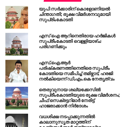
പണിയൊന്നുമില്ലേയെന്ന് കോടതി ചോദിച്ചു.
യുപി സർക്കാരിന് കൊളോണിയൽ
പാട്ടിനെക്കുറിച്ച് പരാതി ഉണ്ടെങ്കില്‍ പരിശോധിക്കേണ്ടത്
ചിന്താഗതി; രൂക്ഷ വിമർശനവുമായി
സെന്‍സര്‍ ബോര്‍ഡാണ്. അല്ലാതെ പൊലീസല്ല.
സുപ്രിംകോടതി
പ്രശസ്തമായ ഒരു ഗാനത്തില്‍ കണ്ണുചിമ്മുന്നത്
ദൈവനിന്ദയായി കാണാന്‍ കഴിയില്ലെന്നും
എസ് ഐ ആറിനെതിരായ ഹർജികൾ
വ്യക്തമാക്കിയ കോടതി എഫ്.ഐ.ആര്‍
സുപ്രീംകോടതി വെള്ളിയാഴ്ച
റദ്ദാക്കുകയായിരുന്നു.
പരിഗണിക്കും
RELATED TOPICS:
ACTRESS PRIYA WARRIER
എസ്.ഐ.ആർ
DIRECTOR OMAR LULU
ORU ADAR LOVE SONG
പരിഷ്‍കരണത്തിനെതിരെ സുപ്രീം
SUPREME COURT
കോടതിയെ സമീപിച്ച് തമിഴ്നാട്, ഹരജി
നൽകിയെന്ന് ഡി.എം.കെ നേതൃത്വം
UP NEXT
തകര്‍ച്ചയില്‍ സ്വന്തം റെക്കോര്‍ഡുകള്‍ തിരുത്തി
തെരുവുനായ ശല്യക്കേസില്‍
രൂപ; ഡോളറിനെതിരെ വിനിമയ മൂല്യം 71 ലേക്ക്
സുപ്രീംകോടതിയുടെ രൂക്ഷ വിമര്‍ശനം;
കൂപ്പുകുത്തി
ചീഫ് സെക്രട്ടറിമാര്‍ നേരിട്ട്
ഹാജരാക്കാന്‍ നിര്‍ദേശം
DON'T MISS
ടോള്‍ പ്ലാസകളില്‍ വി.ഐ.പികള്‍ക്ക് പ്രത്യേക
വധശിക്ഷ നടപ്പാക്കുന്നതില്‍
പാത ഒരുക്കണമെന്ന് മദ്രാസ് ഹൈക്കോടതി
കാലാനുസൃത മാറ്റത്തിന്
കേന്ദ്രസര്‍ക്കാര്‍ തയ്യാറല്ല;