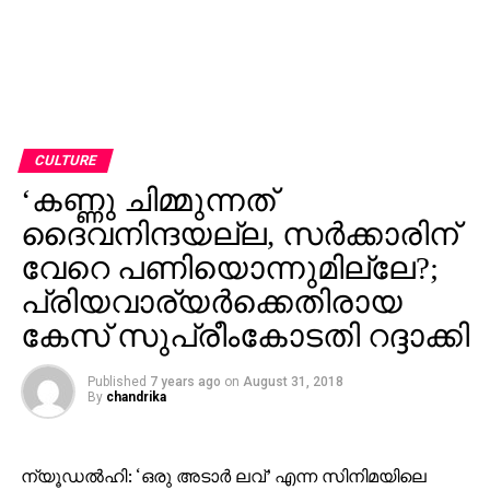
CULTURE
‘കണ്ണു ചിമ്മുന്നത്
ദൈവനിന്ദയല്ല, സര്‍ക്കാരിന്
വേറെ പണിയൊന്നുമില്ലേ?;
പ്രിയവാര്യര്‍ക്കെതിരായ
കേസ് സുപ്രീംകോടതി റദ്ദാക്കി
Published
7 years ago
on
August 31, 2018
By
chandrika
ന്യൂഡല്‍ഹി: ‘ഒരു അടാര്‍ ലവ്’ എന്ന സിനിമയിലെ