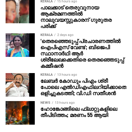
മിക്‌സ് – കണ്ണന്‍ ഗണപത്, സ്റ്റില്‍സ്- എസ് ബി കെ,
KERALA
15 hours ago
പാലക്കാട് തെരുവുനായ
പിആര്‍ഒ- ശബരി
ആക്രമണത്തില്‍
നാലുവയസ്സുകാരന് ഗുരുതര
പരിക്ക്
KERALA
2 days ago
‘തെരഞ്ഞെടുപ്പ് പ്രചാരണത്തിൽ
ഐപിഎസ് വേണ്ട’; ബിജെപി
സ്ഥാനാർഥി ആർ
ശ്രീലേഖക്കെതിരെ തെരഞ്ഞെടുപ്പ്
കമ്മീഷൻ
KERALA
13 hours ago
ലേബര്‍ കോഡും പിഎം ശ്രീ
പോലെ എല്‍ഡിഎഫിലറിയിക്കാതെ
ഒളിച്ചുകടത്തി; വി.ഡി സതീശന്‍
NEWS
13 hours ago
ഹോങ്കോങ്ങിലെ ഫ്‌ലാറ്റുകളിലെ
തീപിടിത്തം; മരണം 55 ആയി