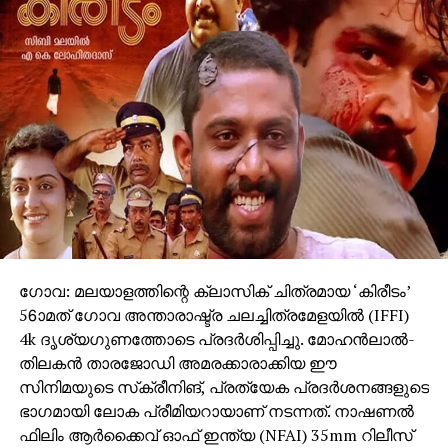
ചിത്രത്തിലെ ദൃശ്യങ്ങളും ഈ ചിത്രം പങ്ക് വെക്കുന്ന
വികാരവും തന്നെ അമ്പരപ്പിച്ചു എന്നും, ഇത്തരമൊരു
മികച്ച ചിത്രം ഭാഷയുടെ അതിർവരമ്പുകൾക്കുള്ളിൽ
ഒതുങ്ങി പോകരുത് എന്ന ആഗ്രഹമാണ് ഇത്
മലയാളത്തിൽ എത്തിക്കാൻ തന്നെ പ്രേരിപ്പിച്ചത് എന്നും
അദ്ദേഹം വിശദീകരിച്ചു.
ക്രിയേറ്റീവ് പ്രൊഡ്യൂസർ-അജിത് ഭുരെ,
ഛായാഗ്രഹണം-ദേവേന്ദ്ര ഗോലത്കർ, സംഗീതം,
പശ്‌ചാത്തല സംഗീതം- എ വി.പ്രഫുൽചന്ദ്ര, എഡിറ്റർ-
ഫൈസൽ മഹാദിക്, ഗാനരചന, സംഭാഷണം-ഗുരു
താക്കൂർ, ഓൺ സെറ്റ് എഡിറ്റർ-സുദർശൻ സത്പുതേ,
ഗോവ: മലയാളത്തിന്റെ ക്ലാസിക് ചിത്രമായ ‘കിരീടം’
സൌണ്ട് ഡിസൈൻ-ശിശിർ ചൌസാൽക്കർ, അക്ഷയ്
56ാമത് ഗോവ അന്താരാഷ്ട്ര ചലച്ചിത്രമേളയില്‍ (IFFI)
വൈദ്യ, പ്രൊഡക്ഷൻ ഡിസൈൻ-സഞ്ജീവ് റാണെ,
4k ദൃശ്യഗുണത്തോടെ പ്രദര്‍ശിപ്പിച്ചു. മോഹന്‍ലാല്‍-
കോസ്റ്റ്യൂം ഡിസൈൻ-സച്ചിൻ ലോവലേക്കർ, മേക്കപ്പ്
തിലകന്‍ താരജോഡി അമരക്കാരാക്കിയ ഈ
ഡിസൈൻ-രോഹിത് മഹാദിക്, എക്സിക്യൂട്ടീവ്
സിനിമയുടെ സ്‌ക്രീനിങ്, പ്രത്യേക പ്രദര്‍ശനങ്ങളുടെ
പ്രൊഡ്യൂസർ-ചന്ദ്രശേഖർ നന്നവെയർ,
ഭാഗമായി ലോക പ്രീമിയറായാണ് നടന്നത്. നാഷണല്‍
നൃത്തസംവിധായക-സോണിയ പാർച്ചൂരെ, പൂജ കാലെ,
ഫിലിം ആര്‍ക്കൈവ് ഓഫ് ഇന്ത്യ (NFAI) 35mm റിലീസ്