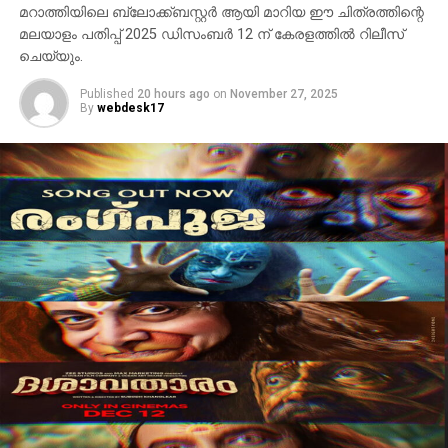
മറാത്തിയിലെ ബ്ലോക്ക്ബസ്റ്റർ ആയി മാറിയ ഈ ചിത്രത്തിന്റെ
മലയാളം പതിപ്പ് 2025 ഡിസംബർ 12 ന് കേരളത്തിൽ റിലീസ്
ചെയ്യും.
Published
20 hours ago
on
November 27, 2025
By
webdesk17