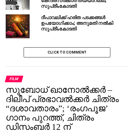
സുപ്രീംകോടതി
ദീപാവലിക്ക് ഹരിത പടക്കങ്ങൾ
ഉപയോഗിക്കാം; അനുമതി നൽകി
സുപ്രീംകോടതി
CLICK TO COMMENT
FILM
സുബോധ് ഖാനോൽക്കർ –
ദിലീപ് പ്രഭാവൽക്കർ ചിത്രം
“ദശാവതാരം”; ‘രംഗപൂജ’
ഗാനം പുറത്ത്, ചിത്രം
ഡിസംബർ 12 ന്