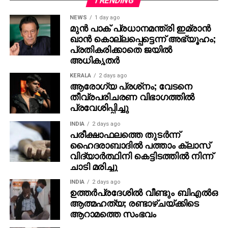
TRENDING
കതിര്‍, പാര്‍ത്ഥ് തിവാരി, തമിഴ് നായികാ താരം
NEWS
1 day ago
സംയുക്ത വിശ്വനാഥന്‍ എന്നിവരും വേഷമിടുന്നുണ്ട്.
മുന്‍ പാക് പ്രധാനമന്ത്രി ഇമ്രാന്‍
കബാലി, കെജിഎഫ് സീരിസ്, കൈതി, വിക്രം, ലിയോ,
ഖാന്‍ കൊല്ലപ്പെട്ടെന്ന് അഭ്യൂഹം;
സലാര്‍ എന്നീ പാന്‍ ഇന്ത്യന്‍ ചിത്രങ്ങളുടെ സംഘട്ടന
പ്രതികരിക്കാതെ ജയില്‍
അധികൃതര്‍
സംവിധാനം നിര്‍വഹിച്ചിട്ടുള്ള അന്‍പറിവ് മാസ്റ്റേഴ്‌സ്
‘ആര്‍ഡിഎക്‌സ്’ എന്ന ചിത്രത്തിന് ശേഷം വീണ്ടും
KERALA
2 days ago
നഹാസ് ഹിദായത്തുമായി കൈകോര്‍ക്കുന്ന ചിത്രം
ആരോഗ്യ പ്രശ്‌നം; വേടനെ
തീവ്രപരിചരണ വിഭാഗത്തില്‍
കൂടിയാണ് ‘ഐ ആം ഗെയിം’.
പ്രവേശിപ്പിച്ചു
ഛായാഗ്രഹണം- ജിംഷി ഖാലിദ്, സംഗീതം- ജേക്‌സ്
INDIA
2 days ago
ബിജോയ്, എഡിറ്റിംഗ്- ചമന്‍ ചാക്കോ, പ്രൊഡക്ഷന്‍
പരീക്ഷാഫലത്തെ തുടര്‍ന്ന്
ഡിസൈനര്‍- അജയന്‍ ചാലിശ്ശേരി, മേക്കപ്പ് –
ഹൈദരാബാദില്‍ പത്താം ക്ലാസ്
വിദ്യാര്‍ത്ഥിനി കെട്ടിടത്തില്‍ നിന്ന്
റോണക്‌സ് സേവ്യര്‍. കോസ്റ്റ്യൂം- മഷര്‍ ഹംസ,
ചാടി മരിച്ചു
പ്രൊഡക്ഷന്‍ കണ്‍ട്രോളര്‍- ദീപക് പരമേശ്വരന്‍,
അസോസിയേറ്റ് ഡയറക്ടര്‍- രോഹിത് ചന്ദ്രശേഖര്‍.
INDIA
2 days ago
ഉത്തര്‍പ്രദേശില്‍ വീണ്ടും ബിഎല്‍ഒ
ഗാനരചന- മനു മഞ്ജിത്ത്, വിനായക് ശശികുമാര്‍, VFX –
ആത്മഹത്യ; രണ്ടാഴ്ചയ്ക്കിടെ
തൗഫീഖ് – എഗ്വൈറ്റ്, പോസ്റ്റര്‍ ഡിസൈന്‍- ടെന്‍
ആറാമത്തെ സംഭവം
പോയിന്റ്, സൗണ്ട് ഡിസൈന്‍- സിങ്ക് സിനിമ, സൗണ്ട്