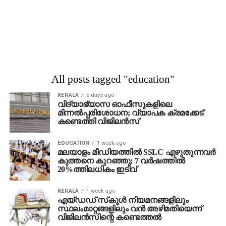
All posts tagged "education"
KERALA
6 days ago
വിദ്യാഭ്യാസ ഓഫീസുകളിലെ
മിന്നല്‍പ്പരിശോധന; വ്യാപക ക്രമക്കേട്
കണ്ടെത്തി വിജിലന്‍സ്
EDUCATION
1 week ago
മലയാളം മീഡിയത്തില്‍ SSLC എഴുതുന്നവര്‍
കുത്തനെ കുറഞ്ഞു; 7 വര്‍ഷത്തില്‍
20%ത്തിലധികം ഇടിവ്
KERALA
1 week ago
എയ്ഡഡ് സ്‌കൂള്‍ നിയമനങ്ങളിലും
സ്ഥലംമാറ്റങ്ങളിലും വന്‍ അഴിമതിയെന്ന്
വിജിലന്‍സിന്റെ കണ്ടെത്തല്‍