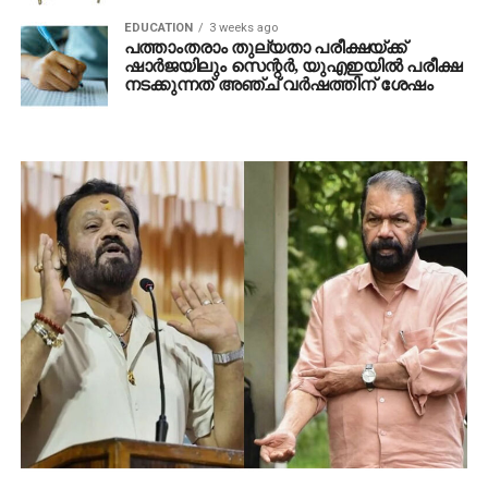
EDUCATION
3 weeks ago
പത്താംതരാം തുല്യതാ പരീക്ഷയ്ക്ക്
ഷാർജയിലും സെന്റർ, യുഎഇയിൽ പരീക്ഷ
നടക്കുന്നത് അഞ്ച് വർഷത്തിന് ശേഷം