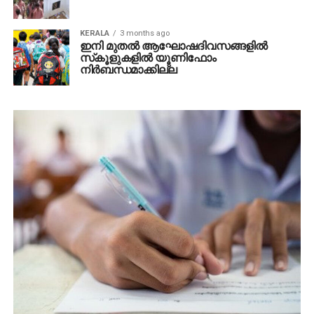
KERALA
3 months ago
ഇനി മുതല്‍ ആഘോഷദിവസങ്ങളില്‍
സ്‌കൂളുകളില്‍ യൂണിഫോം
നിര്‍ബന്ധമാക്കില്ല