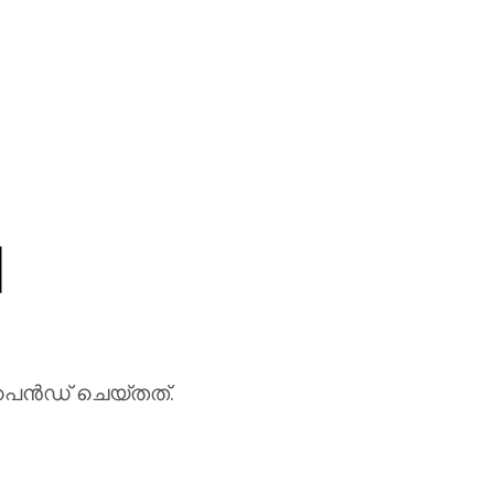
ച
െന്‍ഡ് ചെയ്തത്.