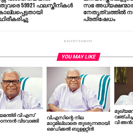
തുവരെ 59921 ഫലസ്തീനികള്‍
സഭ അധ്യക്ഷന്മാ
ല്ലപ്പെട്ടതായി
നേതൃത്വത്തില്‍ 
ഥിരീകരിച്ചു
പ്രതിഷേധം
ADVERTISEMENT
YOU MAY LIKE
മുഖ്യമന
്യമന്ത്രി വി എസ്
വഞ്ചിച്
വി.എസിന്റെ നില
ന്ദന്‍ വിടവാങ്ങി
വി അന്‍വ
മാറ്റമില്ലാതെ തുടരുന്നതായി
മെഡിക്കല്‍ ബുളളറ്റിന്‍