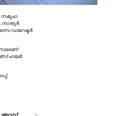
നെ സമൂഹ
 നഗരൂര്‍
യാസ ഡയറക്ടര്‍
ിനാലാണ്
്സ് ഹയര്‍
്പ്
റസ്റ്റ്: