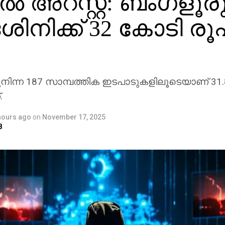
ല്‍ അറസ്റ്റ്: ബംഗളൂര
ശിനിക്ക് 32 കോടി ര
ടുനിന്ന 187 സാമ്പത്തിക ഇടപാടുകളിലൂടെയാണ് 31
.
hours ago
on
November 17, 2025
8