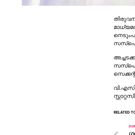
തിരുവനന
മാധ്യമത
നെടുംപ
സസ്പെന
അച്ചടക
സസ്പെന്
സെക്കന
വി.എസിന
സ്റ്റാറ
RELATED T
DON
ഗ