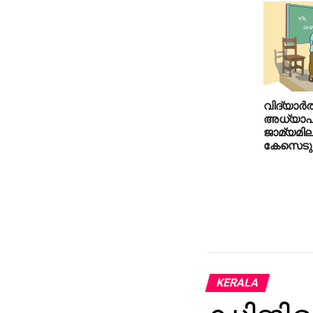
വിദ്യാര്‍ത്
അധ്യാപ
ജാമ്യമില്
കേസെടു
KERALA