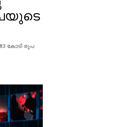
ു
ൂപയുടെ
.83 കോടി രൂപ