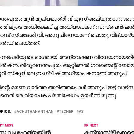
്തപുരം: മുന്‍ മുഖ്യമന്ത്രി വിഎസ് അച്യുതാനന്ദ
്തിലൂടെ അധിക്ഷേപിച്ച അധ്യാപകന് സസ്പെന്‍ഷന്‍.
റമ്പ് സ്വദേശി വി. അനൂപിനെയാണ് പൊതു വിദ്യാഭ്
്‍ഡ് ചെയ്തത്.
്ക നടപടിയുടെ ഭാഗമായി അന്വേഷണ വിധേയനായത
‍ഷന്‍. തിരുവനന്തപുരം ആറ്റിങ്ങല്‍ ഗവണ്മെന്റ് ബോയ
്ററി സ്‌കൂളിലെ ഇംഗ്ലീഷ് അധ്യാപകനാണ് അനൂപ്.
്റെ മരണ വാര്‍ത്ത അറിഞ്ഞപ്പോള്‍ അനൂപ് ഇട്ട് വാട്സാപ
്റസിനെതിരെ വ്യാപക പ്രതിഷേധം ഉയര്‍ന്നിരുന്നു.
OPICS:
ACHUTHANANTHAN
TECHER
VS
'T MISS
UP NEXT
സ്സ വംശഹത്യയില്‍
കന്യാസ്ത്രീകളുടെ അ