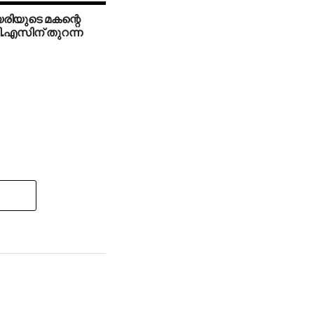
രിയുടെ മകന്റെ
: വി.എസിന് തുറന്ന