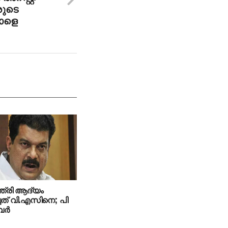
രുടെ
നാളെ
്ത്രി ആദ്യം
ചത് വി.എസിനെ; പി
ര്‍