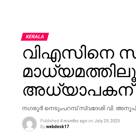
KERALA
വിഎസിനെ 
മാധ്യമത്തിലൂ
അധ്യാപകന് 
നഗരൂര്‍ നെടുംപറമ്പ് സ്വദേശി വി. അന
Published
4 months ago
on
July 29, 2025
By
webdesk17