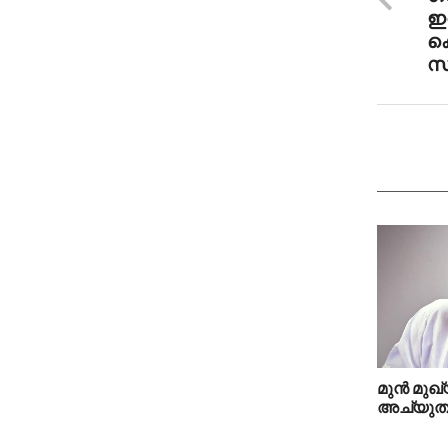
ഇ
കൊ
സ്
മുന്‍ മുഖ
അച്യുതാന