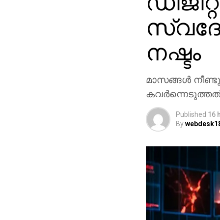
ഡിജിറ്റ
സ്വദേ
നഷ്ടം
മാസങ്ങള്‍ നീണ്
കവര്‍ന്നെടുത്തത്
Published
16 
By
webdesk1