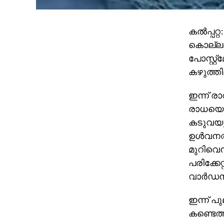
കൽപ്പറ്
കൊല്ലപ്
പോസ്റ്റ
കഴുത്തി
ഇന്ന് ര
രാധയെ 
കടുവയുടെ
ഉള്‍വനത്
മുറിവെന
പരിക്ക
വാര്‍ഡന്
ഇന്ന് പ
കണ്ടെത