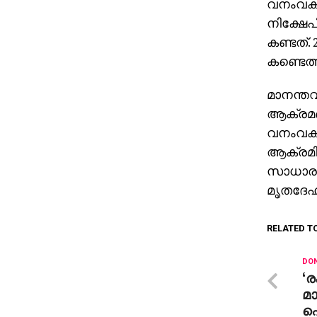
വനംവകുപ
നിക്ഷേപ
കണ്ടത്.
കണ്ടെത്
മാനന്ത
ആക്രമണത
വനംവകുപ
ആക്രമിച
സാധാരണ
മൃതദേഹം
RELATED T
DON
‘
മ
ഐ