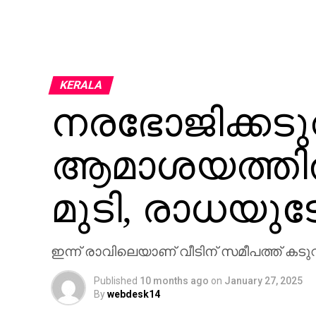
KERALA
നരഭോജിക്കട
ആമാശയത്തിൽ 
മുടി, രാധയു
ഇന്ന് രാവിലെയാണ് വീടിന് സമീപത്ത് കട
Published
10 months ago
on
January 27, 2025
By
webdesk14