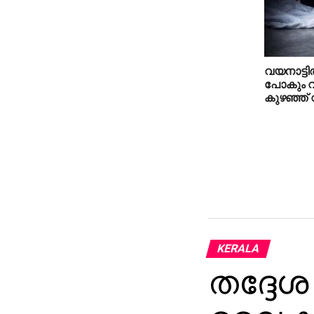
വയനാട്ടില
പോകും വഴ
കുഴഞ്ഞ് വ
KERALA
തദ്ദേശ