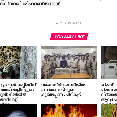
ുനവ്വറലി ശിഹാബ് തങ്ങൾ
ADVERTISEMENT
YOU MAY LIKE
ടത്തില്‍ ടാപ്പിങ്ങിന്
വയനാട് മീനങ്ങാടിയില്‍
ഫ്രഷ് കട
തൊഴിലാളികളുടെ
ഒന്നരക്കോടിയുടെ
പ്രദേശത
പുലി; ഭീതിയില്‍
കുഴല്‍പ്പണം പിടികൂടി
വിദ്യാര്
ൊഴിലാളി
ആറുപേര
വീണു
തുടര്‍ന്