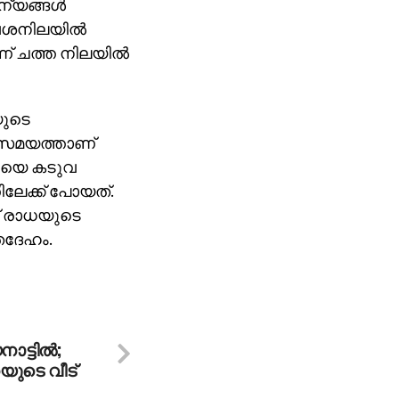
ന്യങ്ങള്‍
വശനിലയില്‍
ണ് ചത്ത നിലയില്‍
യുടെ
ോയ സമയത്താണ്
ാധയെ കടുവ
ിലേക്ക് പോയത്.
് രാധയുടെ
ൃതദേഹം.
ാട്ടിൽ;
ുടെ വീട്