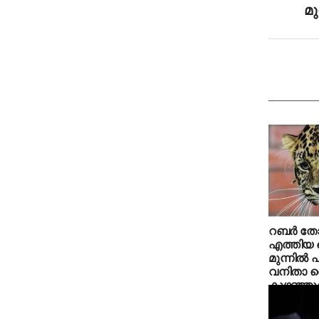
മ
റബര്‍ തോട്
എത്തിയ 
മുന്നില്‍ 
വനിതാ ത
കുഴഞ്ഞു