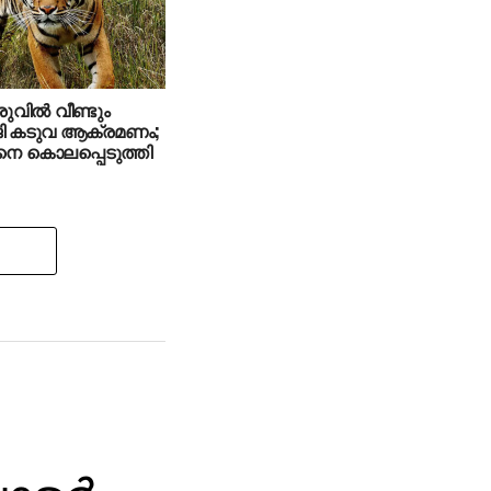
ില്‍ വീണ്ടും
 കടുവ ആക്രമണം;
നെ കൊലപ്പെടുത്തി