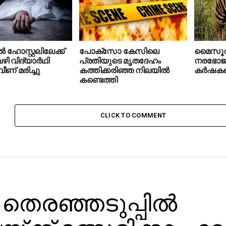
്‍ ഹോസ്റ്റലിലേക്ക്
പോക്‌സോ കേസിലെ
മൈസൂരുവ
ി വിദ്യാര്‍ഥി
പ്രതിയുടെ മൃതദേഹം
നരഭോജി
ീണ് മരിച്ചു
കത്തിക്കരിഞ്ഞ നിലയില്‍
കര്‍ഷക
കണ്ടെത്തി
CLICK TO COMMENT
 തെരഞ്ഞടുപ്പില്‍