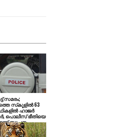
്ട് സമരം;
്തെ സ്‌കൂളില്‍ 63
‍ഥികളില്‍ ഹാജര്‍
്‍, പൊലീസ് ഭീതിയെ
നെന്ന് സൂചന