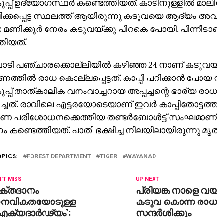
്പ് ഉദ്യോഗസ്ഥര്‍ കണ്ടെത്തിയത്. കാടിനുള്ളില്‍ മാലി
ിക്കപ്പെട്ട സ്ഥലത്ത് ആയിരുന്നു കടുവയെ ആദ്യം അ
 2 മണിക്കൂര്‍ നേരം കടുവയ്ക്കു പിറകെ പോയി. പിന്നീടാ
തിയത്.
വാടി പഞ്ചാരക്കൊല്ലിയില്‍ കഴിഞ്ഞ 24 നാണ് കടുവ
്തില്‍ രാധ കൊല്ലപ്പെട്ടത്. കാപ്പി പറിക്കാന്‍ പ
്പ് താത്കാലിക വനംവാച്ചറായ അപ്പച്ചന്റെ ഭാര്യ ര
്ചത്. രാവിലെ എട്ടരയോടെയാണ് ഇവര്‍ കാപ്പിതോട്ടത്ത
 പരിശോധനക്കെത്തിയ തണ്ടര്‍ബോള്‍ട്ട് സംഘമാണ
 കണ്ടെത്തിയത്. പാതി ഭക്ഷിച്ച നിലയിലായിരുന്നു മ
OPICS:
FOREST DEPARTMENT
TIGER
WAYANAD
'T MISS
UP NEXT
രക്തദാനം
പ്രിയങ്ക നാളെ വയന
ാനവികതയോടുള്ള
കടുവ കൊന്ന രാധയ
ക്യദാർഢ്യം’:
സന്ദർശിക്കും