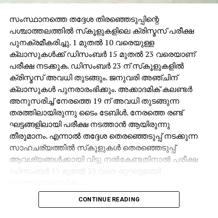
കൈവരിക്കുന്നു. ശരീര ഭാഗങ്ങളുടെ ചലനങ്ങൾ
ഇത്രയും ഭാവ ഗംഭീരമായി അവതരിപ്പിക്കാൻ
സംസ്ഥാനത്തെ തദ്ദേശ തിരഞ്ഞെടുപ്പിന്റെ
മമ്മൂട്ടിക്കുള്ള കഴിവ് അപാരമാണ്. അമരത്തിലെയും
പശ്ചാത്തലത്തില്‍ സ്‌കൂളുകളിലെ ക്രിസ്മസ് പരീക്ഷ
ഉദ്യാനപാലകനിലെയും അദ്ദേഹത്തിന്റെ നടപ്പ്,
പുനക്രമീകരിച്ചു. 1 മുതല്‍ 10 വരെയുള്ള
ഭ്രമയുഗത്തിലെയും ഭൂതകണ്ണാടിയിലെയും നോട്ടം
ക്ലാസുകള്‍ക്ക് ഡിസംബര്‍ 15 മുതല്‍ 23 വരെയാണ്
ഒക്കെ ഈ ഭാവഭിനയ പൂർണതയുടെ അടയാളങ്ങളാണ്.
പരീക്ഷ നടക്കുക. ഡിസംബര്‍ 23 ന് സ്‌കൂളുകളില്‍
കണ്ണുകൾ കൊണ്ട് മാത്രം പേടിപ്പിക്കാനും
ക്രിസ്മസ് അവധി തുടങ്ങും. ജനുവരി അഞ്ചിന്
കരയിപ്പിക്കാനും ചിരിപ്പിക്കാനും (കാഴ്ച്ച ) കഴിയുന്ന
ക്ലാസുകള്‍ പുനരാരംഭിക്കും. അക്കാദമിക് കലണ്ടര്‍
അപൂർവം നടന്മാരിൽ ഒരാൾ! ഒരു വടക്കൻ വീരഗാഥ,
അനുസരിച്ച് നേരത്തെ 19 ന് അവധി തുടങ്ങുന്ന
അമരം, വാത്സല്യം, കാഴ്ച, മൃഗയ, വിധേയൻ,
തരത്തിലായിരുന്നു ടൈം ടേബിള്‍. നേരത്തെ രണ്ട്
ഭൂതകണ്ണാടി, മതിലുകൾ, പാലേരി മാണിക്യം, പൊന്തൻ
ഘട്ടങ്ങളിലായി പരീക്ഷ നടത്താന്‍ ആയിരുന്നു
മാട, പ്രാഞ്ചിയേട്ടൻ, അരയന്നങ്ങളുടെ വീട്, യാത്ര,
തീരുമാനം. എന്നാല്‍ തദ്ദേശ തെരഞ്ഞെടുപ്പ് നടക്കുന്ന
ന്യൂ ഡൽഹി, നിറക്കൂട്ടു അങ്ങനെ എത്ര എത്ര
സാഹചര്യത്തില്‍ സ്‌കൂളുകള്‍ തെരഞ്ഞെടുപ്പ്
ചിത്രങ്ങളിൽ കൂടി മമ്മൂട്ടി നമ്മെ വിസ്മയിപ്പിച്ചിട്ടുണ്ട്.
ആവശ്യങ്ങള്‍ക്കായി വിട്ടു നല്‍കേണ്ടതിനാല്‍ പരീക്ഷ
ഇനിയും അഭിനയിക്കാനുള്ള അടങ്ങാത്ത ആർത്തി
ഡിസംബര്‍ 15 മുതല്‍ 23 വരെ ഒറ്റഘട്ടമായി
അദ്ദേഹത്തെ അദ്ദേഹത്തിന്റെ തന്നെ ഭാഷയിൽ
നടത്താനാണ് നീക്കം.
“ഇനിയും മൂർച്ച കൂട്ടാൻ പാകത്തിൽ തേച്ചു മിനുക്കാൻ ”
കഴിവുള്ള സംവിധായകരുടെ കൈകളിൽ എത്തിക്കട്ടെ
CONTINUE READING
ഒരു പക്ഷെ തന്റെ രാഷ്റ്റ്രീയ നിലപാടുകൾ കൊണ്ടും