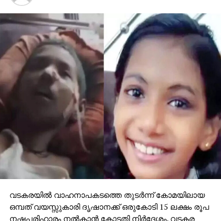
വടകരയില്‍ വാഹനാപകടത്തെ തുടര്‍ന്ന് കോമയിലായ
ഒമ്പത് വയസ്സുകാരി ദൃഷാനക്ക് ഒരുകോടി 15 ലക്ഷം രൂപ
നഷ്ടപരിഹാരം നല്‍കാന്‍ കോടതി നിര്‍ദേശം. വടകര