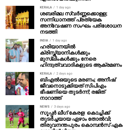
ഒരു
Mammootty
fan
KERALA
1 day ago
ശബരിമല സ്വര്‍ണ്ണക്കൊള്ള;
സന്നിധാനത്ത് പ്രത്യേക
അന്വേഷണ സംഘം പരിശോധന
നടത്തി
INDIA
1 day ago
ഹരിയാനയില്‍
ക്രിസ്ത്യാനികള്‍ക്കും
മുസ്‌ലിംകള്‍ക്കും നേരെ
ഹിന്ദുത്വവാദികളുടെ ആക്രമണം
KERALA
2 days ago
ബിഎല്‍ഒയുടെ മരണം; അനീഷ്
ജീവനൊടുക്കിയത് സിപിഎം
ഭീഷണിയെ തുടര്‍ന്ന്; രജിത്
നാറാത്ത്
NEWS
3 days ago
സൂപ്പര്‍ ലീഗ് കേരള: കൊച്ചിക്ക്
തുടര്‍ച്ചയായ ഏഴാം തോല്‍വി;
തിരുവനന്തപുരം കൊമ്പന്‍സ് ഏക