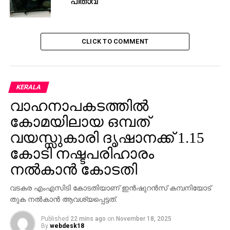
പിതാവ്
CLICK TO COMMENT
KERALA
വാഹനാപകടത്തില്‍
കോമയിലായ ഒമ്പത്
വയസ്സുകാരി ദൃഷാനക്ക് 1.15
കോടി നഷ്ടപരിഹാരം
നല്‍കാന്‍ കോടതി
വടകര എംഎസിടി കോടതിയാണ് ഇന്‍ഷുറന്‍സ് കമ്പനിയോട്
തുക നല്‍കാന്‍ ആവശ്യപ്പെട്ടത്.
Published
22 mins ago
on
November 18, 2025
By
webdesk18