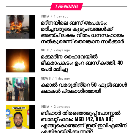
മത സ്വത്വം കൊണ്ടും ഇത്രമേൽ അവഗണിക്കപ്പെട്ട
TRENDING
മറ്റൊരു നടനും ഇന്ത്യൻ സിനിമയിൽ ഉണ്ടാവില്ല.
INDIA
1 day ago
പേരന്പ്, നന്പകൽ നേരത്തു, കാതൽ. .,അങ്ങനെ
മദീനയിലെ ബസ് അപകടം;
പോകുന്നു ഈ മാറ്റിനിർത്തലിന്റെ രാഷ്ട്രീയ
മരിച്ചവരുടെ കുടുംബങ്ങള്‍ക്ക്
ഉദാഹരനങ്ങൾ. ..
അഞ്ച് ലക്ഷം വീതം ധനസഹായം
എഴുപതുകളിലും പുതു തലമുറയെ വെല്ലുവിളിച്ചു
നല്‍കുമെന്ന് തെലങ്കാന സര്‍ക്കാര്‍
കൊണ്ട് നാട്യകലയിൽ പുതിയ ഉയരങ്ങൾ കീഴടക്കുന്ന
GULF
2 days ago
മമ്മൂട്ടിയെ ഇളം തലമുറ പാഠപുസ്തകമാക്കണം.
മക്കമദീന ഹൈവേയില്‍
അത് കൊണ്ട് മമ്മൂട്ടിയും മോഹൻലാലും മാറി
ഭീകരാപകടം: ഉംറ ബസ് കത്തി, 40
നിൽക്കുകയല്ല വേണ്ടത്, മറിച്ചു വരും തലമുറ
പേര്‍ മരിച്ചു
അവരോട് ഏറ്റുമുട്ടി വിജയിക്കട്ടെ
NEWS
1 day ago
നമ്മുടെ എല്ലാം പ്രാർത്ഥന സഫലമായി മമ്മൂട്ടി
കമാൽ വരദൂരിൻ്റെ 50 ഫുട്ബോൾ
രോഗത്തെ തോൽപിച്ചു വീണ്ടും തിരിച്ചു വന്നിരിക്കുന്നു.
കഥകൾ പ്രകാശിതമായി
..നാട്യ കലയിൽ സപര്യ തുടരാൻ. ..തുടർന്നും മമ്മൂട്ടി
നമ്മെ വിസ്മയിപ്പിക്കട്ടെ
INDIA
2 days ago
ഒരു ആഗ്രഹം കൂടി പങ്കു വയ്ക്കുന്നു :
ബീഹാർ തിരഞ്ഞെടുപ്പ് പോസ്റ്റൽ
കേരള സമൂഹത്തെ മാറ്റി മറിച്ച മഹാത്മാ അയ്യങ്കാളി
ബാലറ്റ് ഫലം: MGB 142, NDA 98;
എന്തുകൊണ്ടാണ് ഇത് ഇവിഎമ്മിന്
എന്ന ചരിത്ര പുരുഷനെ മമ്മൂട്ടി അഭ്രപാളികളിൽ
എതിരായിരിക്കുന്നത്?
അവതരിപ്പിച്ചു കാണണം എന്ന ആഗ്രഹം