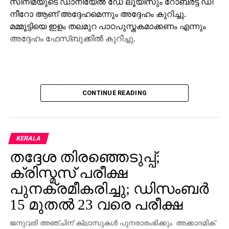
സിനിമയുടെ ഡാനിയേല്‍ ഡേ ലൂയിസും റോബര്‍ട്ട് ഡി
നീറോ ആണ് അദ്ദേഹമെന്നും അദ്ദേഹം കുറിച്ചു.
മമ്മൂട്ടിയെ ഇളം തലമുറ പാഠപുസ്തകമാക്കണം എന്നും
അദ്ദേഹം ഫേസ്ബുക്കില്‍ കുറിച്ചു.
ഫേസ്ബുക്ക് പോസ്റ്റിന്റെ പൂർണരൂപം:
CONTINUE READING
നിങ്ങൾ ഇത് എന്ത് ഭാവിച്ചാ മമ്മൂക്ക?
KERALA
കുറച്ചു ദിവസം മുൻപ് കുവൈറ്റിൽ നിന്നും
നാട്ടിലേക്കുള്ള മടക്ക യാത്രയിലാണ് കുവൈറ്റ്‌
തദ്ദേശ തിരഞ്ഞെടുപ്പ്;
എയർവേസ് ഫ്ലൈറ്റിൽ “ഭ്രമയുഗം” മൂവി കണ്ടത്.
ക്രിസ്മസ് പരീക്ഷ
അപ്പോൾ മനസ്സിൽ ചോദിച്ച ചോദ്യമാണ് മുകളിൽ
പുനക്രമീകരിച്ചു; ഡിസംബര്‍
കുറിച്ചത്
15 മുതല്‍ 23 വരെ പരീക്ഷ
ഇന്ത്യൻ സിനിമയിൽ method acting ഇൽ മമ്മൂട്ടി
അവസാന വാക്കാണ്. പരകായ പ്രവേശം അതിന്റെ
ജനുവരി അഞ്ചിന് ക്ലാസുകള്‍ പുനരാരംഭിക്കും. അക്കാദമിക്
ഔന്നത്യം പ്രാപിക്കുന്നു ഈ മഹാ നടനിൽ. ഒരു കഥാ