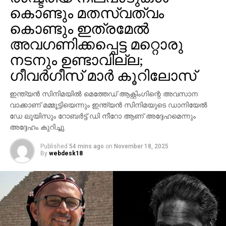
ഇരുവരെയും ഇടിച്ച കാര്‍ നിര്‍ത്താതെ പോയിരുന്നു.
കൊണ്ടും മതസ്വത്വം
ഹൈക്കോടതി സ്വമേധയാ കേസെടുക്കുകയും
കൊണ്ടും ഇത്രമേല്‍
പ്രത്യേക അന്വേഷണ സംഘത്തെ രൂപീകരിക്കുകയും
അവഗണിക്കപ്പെട്ട മറ്റൊരു
ചെയ്തിരുന്നു. ഇതിനെ തുടര്‍ന്നുള്ള
നടനും ഉണ്ടാവില്ല;
അന്വേഷണത്തിലാണ് അപകടത്തിന് പത്ത്
മാസങ്ങള്‍ക്ക് ശേഷം കാറുടമയെയും കാറിനെയും
ഗീവര്‍ഗീസ് മാര്‍ കൂറിലോസ്
പൊലീസ് കണ്ടെത്തുന്നത്. നൂറുകണക്കിന്
വര്‍ക്ക്‌ഷോപ്പുകളും സിസിടിവി ദൃശ്യങ്ങളും
ഇന്ത്യന്‍ സിനിമയില്‍ മെത്തേഡ് ആക്റ്റിംഗിന്റെ അവസാന
ശേഖരിച്ചതിന് പിന്നാലെയാണ് പ്രതിയെ പിടികൂടിയത്.
വാക്കാണ് മമ്മൂട്ടിയെന്നും ഇന്ത്യന്‍ സിനിമയുടെ ഡാനിയേല്‍
ഡേ ലൂയിസും റോബര്‍ട്ട് ഡി നീറോ ആണ് അദ്ദേഹമെന്നും
അദ്ദേഹം കുറിച്ചു.
Published
54 mins ago
on
November 18, 2025
By
webdesk18