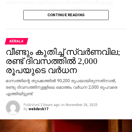
അതേസമയം, കന്യാകുമാരി കടലിന് സമീപമുള്ള
ന്യൂനമര്‍ദം ശക്തിപ്രാപിച്ച് ഉടന്‍
CONTINUE READING
തീവ്രന്യൂനമര്‍ദമാകാന്‍ സാധ്യത. ഈ മേഖലയില്‍
മത്സ്യബന്ധനം പൂര്‍ണമായി ഒഴിവാക്കണമെന്ന്
മുന്നറിയിപ്പ്.
KERALA
ചുഴലിക്കാറ്റിന്റെയും ന്യൂനമര്‍ദ്ദത്തിന്റെയും
വീണ്ടും കുതിച്ച് സ്വര്‍ണവില;
സ്വാധീനഫലമായി സംസ്ഥാനത്ത് വ്യാഴാഴ്ച വരെ
ഇടിമിന്നലോടു കൂടിയ മഴയും ഇന്ന് ഒറ്റപ്പെട്ട ശക്തമായ
രണ്ട് ദിവസത്തില്‍ 2,000
മഴയ്ക്കും സാധ്യത. ഇന്ന് തിരുവനന്തപുരം, കൊല്ലം,
രൂപയുടെ വര്‍ധന
പത്തനംതിട്ട ജില്ലകളില്‍ ശക്തമായ മഴയ്ക്കുള്ള
സാധ്യതയെ തുടര്‍ന്ന് യെല്ലോ അലര്‍ട്ട്
മാസത്തിന്റെ തുടക്കത്തില്‍ 90,200 രൂപയായിരുന്നതിനാല്‍,
പ്രഖ്യാപിച്ചിട്ടുണ്ട്.
രണ്ടു ദിവസത്തിനുള്ളിലെ മൊത്തം വര്‍ധന 2,000 രൂപവരെ
എത്തിയിട്ടുണ്ട്.
Published
2 hours ago
on
November 26, 2025
By
webdesk17