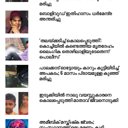
മരിച്ചു
ബോളിവുഡ് ഇതിഹാസം ധര്‍മേന്ദ്ര
അന്തരിച്ചു
‘തലയ്ക്കടിച്ച് കൊലപ്പെടുത്തി’:
കൊച്ചിയില്‍ കണ്ടെത്തിയ മൃതദേഹം
ലൈംഗിക തൊഴിലാളിയുടേതെന്ന്
പൊലീസ്
പാലക്കാട് ഓട്ടോയും കാറും കൂട്ടിയിടിച്ച്
അപകടം; 6 മാസം പ്രായമുള്ള കുഞ്ഞ്
മരിച്ചു
ഇടുക്കിയില്‍ നാലു വയസ്സുകാരനെ
കൊലപ്പെടുത്തി മാതാവ് ജീവനൊടുക്കി
അമീബിക് മസ്തിഷ്‌ക ജ്വരം;
സംസ്ഥാനത്ത് ഒരു മരണം കൂടി