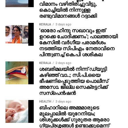
വിമാനം വഴിതിരിച്ചുവിട്ടു,
കൊച്ചിയിൽ നിന്നുള്ള
രണ്ടുവിമാനങ്ങൾ റദ്ദാക്കി
KERALA
3 days ago
‘ഓരോ ഹിന്ദു സഖാവും ഇത്
ഉറക്കെ ചോദിക്കണം’; പാലത്തായി
കേസിൽ വർഗീയ പരാമർശം
നടത്തിയ സിപിഎം നേതാവിനെ
പിന്തുണച്ച് കെ.പി ശശികല
KERALA
2 days ago
ശബരിമലയില്‍ നിന്ന് ഡ്യൂട്ടി
കഴിഞ്ഞ് വാ..; സി.പി.ഒയെ
ഭീഷണിപ്പെടുത്തിയ പൊലീസ്
അസോ. ജില്ല സെക്രട്ടറിക്ക്
സസ്‌പെന്‍ഷന്‍
HEALTH
3 days ago
ബിഹാറിലെ അമ്മമാരുടെ
മുലപ്പാലിൽ യുറേനിയം;
ശിശുക്കൾക്ക് ​ഗുരുതര ആരോ​
ഗ്യപ്രശ്നങ്ങൾ ഉണ്ടാക്കുമെന്ന്