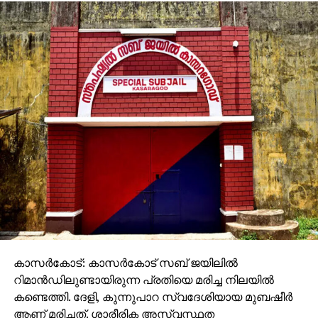
കാസര്‍കോട്: കാസര്‍കോട് സബ് ജയിലില്‍
റിമാന്‍ഡിലുണ്ടായിരുന്ന പ്രതിയെ മരിച്ച നിലയില്‍
കണ്ടെത്തി. ദേളി, കുന്നുപാറ സ്വദേശിയായ മുബഷീര്‍
ആണ് മരിച്ചത്. ശാരീരിക അസ്വസ്ഥത