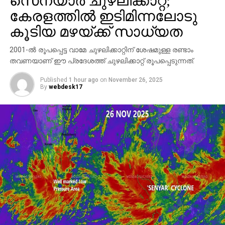
സെന്യാര്‍ ചുഴലിക്കാറ്റ്;
കേരളത്തില്‍ ഇടിമിന്നലോടു
കൂടിയ മഴയ്ക്ക് സാധ്യത
2001-ല്‍ രൂപപ്പെട്ട വാമേ ചുഴലിക്കാറ്റിന് ശേഷമുള്ള രണ്ടാം
തവണയാണ് ഈ പ്രദേശത്ത് ചുഴലിക്കാറ്റ് രൂപപ്പെടുന്നത്.
Published
1 hour ago
on
November 26, 2025
By
webdesk17