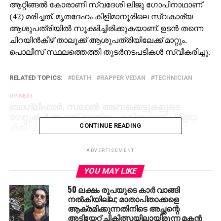
ആറ്റിങ്ങല്‍ കോരാണി സ്വദേശി ലിജു ഗോപിനാഥാണ്
(42) മരിച്ചത്. മൃതദേഹം കിളിമാനൂരിലെ സ്വകാര്യ
ആശുപത്രിയില്‍ സൂക്ഷിച്ചിരിക്കുകയാണ്. ഉടന്‍ തന്നെ
ചിറയിന്‍കീഴ് താലൂക്ക് ആശുപത്രിയിലേക്ക് മാറ്റും.
പൊലീസ് സ്ഥലത്തെത്തി തുടര്‍നടപടികള്‍ സ്വീകരിച്ചു.
RELATED TOPICS:
DEATH
RAPPER VEDAN
TECHNICIAN
UP NEXT
ബാഗ്ലിഹാര്‍, സലാല്‍ അണക്കെട്ടുകളുടെ
ഗേറ്റുകള്‍ തുറന്ന് ഇന്ത്യ; പാകിസ്ഥാന് പ്രളയ
ഭീതി
CONTINUE READING
DON'T MISS
നിപ: പേടിക്കേണ്ട സാഹചര്യമില്ലെന്ന്
ADVERTISEMENT
ആരോഗ്യമന്ത്രി
YOU MAY LIKE
50 ലക്ഷം രൂപയുടെ കാര്‍ വാങ്ങി
നല്‍കിയില്ല; മാതാപിതാക്കളെ
ആക്രമിക്കുന്നതിനിടെ അച്ഛന്റെ
അടിയേറ്റ് ചികിത്സയിലായിരുന്ന മകന്‍