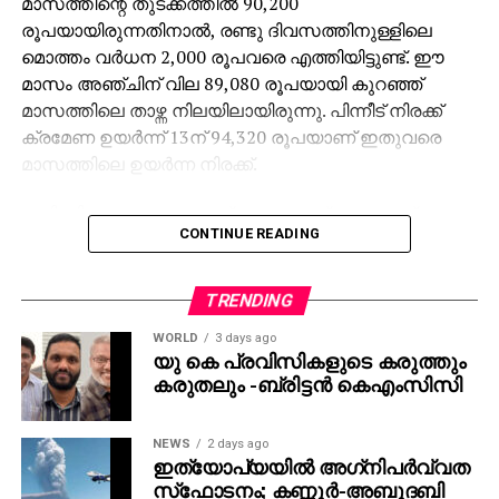
മാസത്തിന്റെ തുടക്കത്തില്‍ 90,200
രൂപയായിരുന്നതിനാല്‍, രണ്ടു ദിവസത്തിനുള്ളിലെ
മൊത്തം വര്‍ധന 2,000 രൂപവരെ എത്തിയിട്ടുണ്ട്. ഈ
മാസം അഞ്ചിന് വില 89,080 രൂപയായി കുറഞ്ഞ്
മാസത്തിലെ താഴ്ന്ന നിലയിലായിരുന്നു. പിന്നീട് നിരക്ക്
ക്രമേണ ഉയര്‍ന്ന് 13ന് 94,320 രൂപയാണ് ഇതുവരെ
മാസത്തിലെ ഉയര്‍ന്ന നിരക്ക്.
മാറിമറിയുന്ന അന്താരാഷ്ട്ര സാഹചര്യങ്ങളാണ്
CONTINUE READING
വിലയില്‍ പ്രകടമായ ഉയര്‍ച്ചയ്ക്ക് കാരണമായി
കാണുന്നത്. യുഎസ് സമ്പദ് വ്യവസ്ഥയുടെ സജീവ
നിക്ഷേപകരുടെ ഓഹരി വിപണിയിലേക്കുള്ള
TRENDING
തിരിച്ചുവരവ്, ഡോളര്‍ ശക്തിപ്രാപിച്ചത് എന്നിവ
WORLD
3 days ago
സ്വര്‍ണവില ഉയരാന്‍ കാരണമായി എന്ന് വിപണി
യു കെ പ്രവിസികളുടെ കരുത്തും
വിദഗ്ധര്‍ വിലയിരുത്തുന്നു.
കരുതലും -ബ്രിട്ടൻ കെഎംസിസി
NEWS
2 days ago
ഇത്യോപ്യയില്‍ അഗ്‌നിപര്‍വ്വത
സ്‌ഫോടനം; കണ്ണൂർ-അബൂദബി