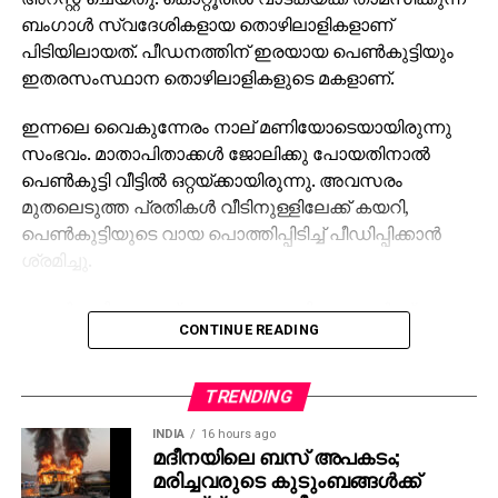
ബംഗാൾ സ്വദേശികളായ തൊഴിലാളികളാണ്
പിടിയിലായത്. പീഡനത്തിന് ഇരയായ പെൺകുട്ടിയും
ഇതരസംസ്ഥാന തൊഴിലാളികളുടെ മകളാണ്.
ഇന്നലെ വൈകുന്നേരം നാല് മണിയോടെയായിരുന്നു
സംഭവം. മാതാപിതാക്കൾ ജോലിക്കു പോയതിനാൽ
പെൺകുട്ടി വീട്ടിൽ ഒറ്റയ്ക്കായിരുന്നു. അവസരം
മുതലെടുത്ത പ്രതികൾ വീടിനുള്ളിലേക്ക് കയറി,
പെൺകുട്ടിയുടെ വായ പൊത്തിപ്പിടിച്ച് പീഡിപ്പിക്കാൻ
ശ്രമിച്ചു.
പെൺകുട്ടി കരഞ്ഞ് ബഹളം വെച്ചതിനെ തുടർന്ന്
CONTINUE READING
സമീപവാസികൾ സ്ഥലത്തെത്തി. പ്രതികൾ
ഒളിച്ചോടാൻ ശ്രമിച്ചെങ്കിലും ഒരാളെ നാട്ടുകാർ
പിന്തുടർന്ന് പിടികൂടി പൊലീസിന് കൈമാറി. ഇയാളുടെ
TRENDING
മൊഴിയുടെ അടിസ്ഥാനത്തിൽ രണ്ടാമനെയും പിന്നീട്
INDIA
16 hours ago
പൊലീസ് പിടികൂടി.
മദീനയിലെ ബസ് അപകടം;
മരിച്ചവരുടെ കുടുംബങ്ങള്‍ക്ക്
പ്രതികളുടെ വ്യക്തിവിവരങ്ങൾ ഉൾപ്പെടെ