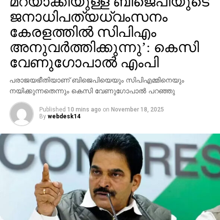
മറയാക്കിയുള്ള ബിജെപിയുടെ
ജനാധിപത്യധ്വംസനം
കേരളത്തില്‍ സിപിഎം
അനുവര്‍ത്തിക്കുന്നു’: കെസി
വേണുഗോപാല്‍ എംപി
പരാജയഭീതിയാണ് ബിജെപിയെയും സിപിഎമ്മിനെയും
നയിക്കുന്നതെന്നും കെസി വേണുഗോപാല്‍ പറഞ്ഞു
Published
10 mins ago
on
November 18, 2025
By
webdesk14