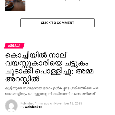
വിശ്വത്തിനെതിരെ ഒരു പക്ഷം
DON'T MISS
മലപ്പുറത്ത് യുവതി ജീവനൊടുക്കിയ സംഭവം;
സ്ത്രീധനത്തിന്റെയും സൗന്ദര്യത്തിന്റെയും
CLICK TO COMMENT
പേരില്‍ ഉപദ്രവം
KERALA
കൊച്ചിയില്‍ നാല്
വയസ്സുകാരിയെ ചട്ടുകം
ചൂടാക്കി പൊള്ളിച്ചു; അമ്മ
അറസ്റ്റില്‍
കുട്ടിയുടെ സ്വകാര്യ ഭാഗം ഉള്‍പ്പെടെ ശരീരത്തിലെ പല
ഭാഗങ്ങളിലും പൊള്ളലേറ്റ നിലയിലാണ് കണ്ടെത്തിയത്.
Published
1 min ago
on
November 18, 2025
By
webdesk18