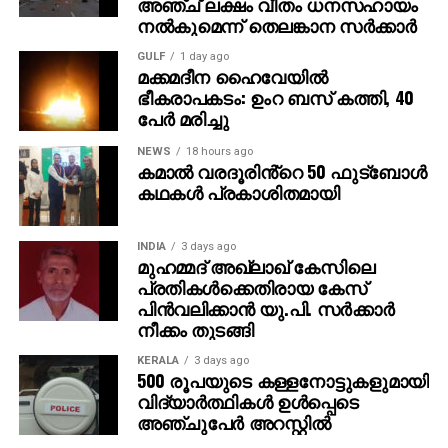
അഞ്ച് ലക്ഷം വീതം ധനസഹായം
പരിശോധിച്ചുവരികയാണെന്ന് തിരുവല്ല പൊലീസ്
നല്‍കുമെന്ന് തെലങ്കാന സര്‍ക്കാര്‍
അറിയിച്ചു. സംഭവത്തിൽ കൂടുതൽ അന്വേഷണം
GULF
1 day ago
പുരോഗമിക്കുകയാണ്.
മക്കമദീന ഹൈവേയില്‍
ഭീകരാപകടം: ഉംറ ബസ് കത്തി, 40
പേര്‍ മരിച്ചു
NEWS
18 hours ago
കമാൽ വരദൂരിൻ്റെ 50 ഫുട്ബോൾ
കഥകൾ പ്രകാശിതമായി
INDIA
3 days ago
മുഹമ്മദ് അഖ്‌ലാഖ് കേസിലെ
പ്രതികള്‍ക്കെതിരായ കേസ്
പിന്‍വലിക്കാന്‍ യു.പി. സര്‍ക്കാര്‍
നീക്കം തുടങ്ങി
KERALA
3 days ago
500 രൂപയുടെ കള്ളനോട്ടുകളുമായി
വിദ്യാര്‍ത്ഥികള്‍ ഉള്‍പ്പെടെ
അഞ്ചുപേര്‍ അറസ്റ്റില്‍