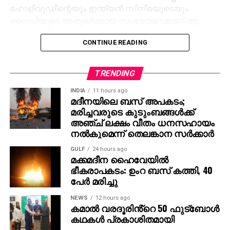
ഹോളിവുഡിന്റെയും ഇന്ത്യന്‍ സിനിമയുടെയും
ശൈലിയുടെ അതുല്യമായ സംയോജനമാണ് ആ
ചിത്രം. RRR കാണാത്ത അമേരിക്കക്കാര്‍ ഇല്ലെന്നതാണ്
CONTINUE READING
എന്റെ വിശ്വാസം,” – ജെസി ഐസന്‍ബെര്‍ഗ് പറഞ്ഞു.
താന്‍ ഇതുവരെ ഇന്ത്യ സന്ദര്‍ശിച്ചിട്ടില്ല എങ്കിലും
TRENDING
നേപ്പാളില്‍ എത്തിയിട്ടുണ്ടെന്നും, നേപ്പാളിന്
ഇന്ത്യയോട് സാമ്യമുണ്ടെന്ന് തോന്നിയെന്നും താരം
INDIA
11 hours ago
മദീനയിലെ ബസ് അപകടം;
കൂട്ടിച്ചേര്‍ത്തു.
മരിച്ചവരുടെ കുടുംബങ്ങള്‍ക്ക്
അഞ്ച് ലക്ഷം വീതം ധനസഹായം
രാജമൗലിയുടെ മുമ്പത്തെ ഹിറ്റ് ചിത്രങ്ങളായ
നല്‍കുമെന്ന് തെലങ്കാന സര്‍ക്കാര്‍
ബാഹുബലി 1, 2 എന്നിവ ഇന്ത്യന്‍ സിനിമയുടെ പുതിയ
GULF
24 hours ago
ചരിത്രം രചിച്ചതാണ്. എന്നാല്‍ RRR അതിനെ മറികടന്ന്
മക്കമദീന ഹൈവേയില്‍
ലോകമൊട്ടാകെ ഇന്ത്യന്‍ സിനിമയുടെ മാനം
ഭീകരാപകടം: ഉംറ ബസ് കത്തി, 40
ഉയര്‍ത്തിയ ചിത്രമായി മാറി. ജെയിംസ് കാമറൂണ്‍,
പേര്‍ മരിച്ചു
സ്റ്റീഫന്‍ സ്പില്‍ബെര്‍ഗ്, ക്രിസ് ഹെംസ്വര്‍ത്ത്
NEWS
12 hours ago
തുടങ്ങിയ ഹോളിവുഡ് പ്രതിഭകളും ചിത്രത്തെ
കമാൽ വരദൂരിൻ്റെ 50 ഫുട്ബോൾ
പുകഴ്ത്തിയിരുന്നു.
കഥകൾ പ്രകാശിതമായി