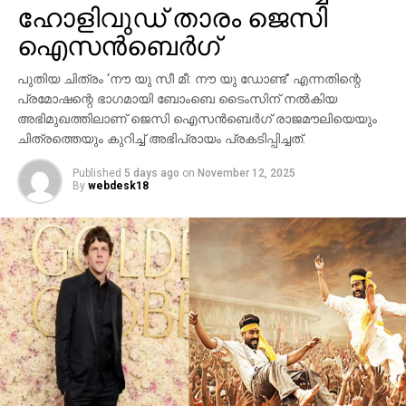
ഹോളിവുഡ് താരം ജെസി
ഛിന്നഗ്രഹം, അന്റാര്‍ട്ടിക്കയിലെ റോസ് ഐസ്
ഷെല്‍ഫ്, ആഫ്രിക്കയിലെ അംബോസെലി വനം,
ഐസന്‍ബെര്‍ഗ്
ബി.സി.ഇ 7200-ലെ ലങ്കാനഗരം, വാരണാസിയിലെ
പുതിയ ചിത്രം ‘നൗ യു സീ മീ: നൗ യു ഡോണ്ട്’ എന്നതിന്റെ
മണികര്‍ണികാ ഘട്ട് തുടങ്ങിയ ഭീമാകാര
പ്രമോഷന്റെ ഭാഗമായി ബോംബെ ടൈംസിന് നല്‍കിയ
ദൃശ്യവിശേഷങ്ങള്‍ അതിശയത്തോടെ
അഭിമുഖത്തിലാണ് ജെസി ഐസന്‍ബെര്‍ഗ് രാജമൗലിയെയും
അവതരിപ്പിക്കുന്നു.
ചിത്രത്തെയും കുറിച്ച് അഭിപ്രായം പ്രകടിപ്പിച്ചത്.
കയ്യില്‍ ത്രിശൂലം പിടിച്ച് കാളയുടെ പുറത്ത്
Published
5 days ago
on
November 12, 2025
സവാരിയുമായി എത്തുന്ന രുദ്രയായി മഹേഷ്
By
webdesk18
ബാബുവിന്റെ എന്‍ട്രിയാണ് ട്രെയിലറിന്റെ ഹൈലൈറ്റ്.
അതേപോലെ, വേദിയിലേക്കും മഹേഷ് ബാബു
കാളപ്പുറത്ത് സവാരിയായി എത്തിയപ്പോള്‍ 60,000-
ത്തിലധികം പ്രേക്ഷകര്‍ കൈയ്യടി മുഴക്കി വരവേറ്റു.
ഐമാക്‌സ് ഫോര്‍മാറ്റിലാണ് ഈ ചിത്രം ഒരുക്കുന്നത്.
അതിനാല്‍ തന്നെ തിയേറ്ററുകളില്‍ അത്ഭുതകരമായ
കാഴ്ചാനുഭവം സമ്മാനിക്കുമെന്നുറപ്പ്. ബാഹുബലി,
ഞഞഞ എന്നിവയുടെ സംവിധായകന്‍ രാജമൗലിയുടെ
ഈ ബ്രഹ്‌മാണ്ഡ പ്രോജക്റ്റ് 2027-ല്‍