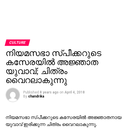
CULTURE
നിയമസഭാ സ്പീക്കറുടെ
കസേരയില്‍ അജ്ഞാത
യുവാവ്; ചിത്രം
വൈറലാകുന്നു
Published
8 years ago
on
April 4, 2018
By
chandrika
നിയമസഭാ സ്പീക്കറുടെ കസേരയില്‍ അജ്ഞാതനായ
യുവാവ് ഇരിക്കുന്ന ചിത്രം വൈറലാകുന്നു.