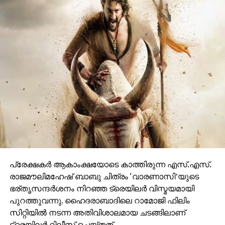
ചെയ്തപ്പോൾ അറുപത്തിനായിരത്തിൽപ്പരം കാഴ്ചക്കാർ
നിറഞ്ഞ ഇവന്റിലെ സദസ്സ് ഹർഷാരവം കൊണ്ട്
വേദിയെ ധന്യമാക്കി. ഐമാക്‌സിലാണ് ചിത്രം
ഒരുങ്ങുന്നത് എന്നതിനാല്‍ തന്നെ തിയേറ്ററുകളില്‍
ഗംഭീരമായ കാഴ്ചാനുഭൂതി
സമ്മാനിക്കുമെന്നുറപ്പാണ്.ബാഹുബലിയും ആർ ആർ
ആറും ഒരുക്കിയ രാജമൗലിയുടെ ബ്രഹ്മാണ്ഡ ചിത്രം
വാരണാസി 2027ൽ തിയേറ്ററുകളിലേക്കെത്തും. പി ആർ
ഓ ആൻഡ് മാർക്കറ്റിംഗ് സ്ട്രാറ്റജിസ്റ്റ് : പ്രതീഷ് ശേഖർ.
പ്രേക്ഷകര്‍ ആകാംക്ഷയോടെ കാത്തിരുന്ന എസ്.എസ്.
രാജമൗലിമഹേഷ് ബാബു ചിത്രം ‘വാരണാസി’യുടെ
ഭര്തൃസന്ദര്‍ശനം നിറഞ്ഞ ട്രെയിലര്‍ വിസ്മയമായി
പുറത്തുവന്നു. ഹൈദരാബാദിലെ റാമോജി ഫിലിം
സിറ്റിയില്‍ നടന്ന അതിവിശാലമായ ചടങ്ങിലാണ്
ട്രെയിലര്‍ റിലീസ് ചെയ്തത്.