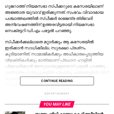
ഗുജറാത്ത് നിയമസഭാ സ്പീക്കറുടെ കസേരയിലാണ്
അജ്ഞാത യുവാവ് ഇരിക്കുന്നത്. സംഭവം വിവാദമായ
പശ്ചാത്തലത്തില്‍ സ്പീക്കര്‍ രാജേന്ദ്ര ത്രിവേദി
അന്വേഷണത്തിന് ഉത്തരവിട്ടതായി നിയമസഭാ
സെക്രട്ടറി ഡി.എം പട്ടേല്‍ പറഞ്ഞു.
സ്പീക്കര്‍ക്കല്ലാതെ മറ്റാര്‍ക്കും ആ കസേരയില്‍
ഇരിക്കാന്‍ സാധിക്കില്ല. സുരക്ഷാ പ്രശ്‌നം
കൂടിയാണിത്. സാമാജികര്‍ക്കും അധികാരപ്പെടുത്തിയ
വ്യക്തികള്‍ക്കും മാത്രമാണ് പ്രധാന ഹാളില്‍
പ്രവേശിക്കാന്‍ അനുവാദമുള്ളതെന്ന് പട്ടേല്‍ പറഞ്ഞു.
വാട്‌സ്ആപ്പ് ഗ്രൂപ്പുകളില്‍ പ്രചരിച്ച ചിത്രങ്ങളില്‍ നിന്ന്
യുവാവിന്റെ പേര് രാഹുല്‍ എന്നാണെന്ന്
CONTINUE READING
തിരിച്ചറിഞ്ഞിട്ടുണ്ട്.
ADVERTISEMENT
ഹാളില്‍ മറ്റാരുമില്ലാതിരുന്നപ്പോഴാണ് സ്പീക്കറുടെ
കസേരയില്‍ ഇരുന്നതെന്നും ഇതിന്റെ ചിത്രങ്ങള്‍
YOU MAY LIKE
മറ്റാരെങ്കിലും പകര്‍ത്തുകയായിരുന്നുവെന്നുമാണ്
സമയപരിധി കടന്നു; കെ.ടി.ജലീലിന്റെ
അനുമാനം. സ്പീക്കറുടെ കസേരയില്‍ ഇരിക്കുന്നതിനു