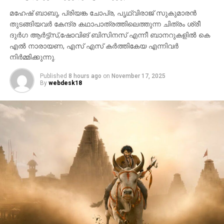
ചായ വാങ്ങരുത്; കാരണം ഇതാണ്
മഹേഷ് ബാബു, പ്രിയങ്ക ചോപ്ര, പൃഥ്വിരാജ് സുകുമാരൻ
തുടങ്ങിയവർ കേന്ദ്ര കഥാപാത്രത്തിലെത്തുന്ന ചിത്രം ശ്രീ
ദുർഗ ആർട്ട്സ്,ഷോവിങ് ബിസിനസ് എന്നീ ബാനറുകളിൽ കെ
എൽ നാരായണ, എസ് എസ് കർത്തികേയ എന്നിവർ
നിർമ്മിക്കുന്നു.
Published
8 hours ago
on
November 17, 2025
By
webdesk18