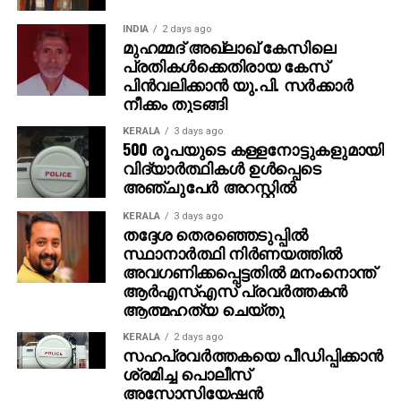
ഇതിനിടെ, രാജമൗലി ഇപ്പോള്‍ മഹേഷ് ബാബു
നായകനായും പൃഥ്വിരാജ് സുകുമാരന്‍ വില്ലനായും
INDIA
2 days ago
മുഹമ്മദ് അഖ്‌ലാഖ് കേസിലെ
എത്തുന്ന പുതിയ ചിത്രത്തിന്റെ ഒരുക്കങ്ങളിലാണ്.
പ്രതികള്‍ക്കെതിരായ കേസ്
അതേസമയം, ബാഹുബലി ഒന്നും രണ്ടും ഭാഗങ്ങളും
പിന്‍വലിക്കാന്‍ യു.പി. സര്‍ക്കാര്‍
ചേര്‍ത്ത ‘ദി എപ്പിക്ക്’ തിയറ്ററുകളില്‍ ആവേശം
നീക്കം തുടങ്ങി
സൃഷ്ടിച്ചുകൊണ്ടിരിക്കുകയാണ്.
KERALA
3 days ago
500 രൂപയുടെ കള്ളനോട്ടുകളുമായി
വിദ്യാര്‍ത്ഥികള്‍ ഉള്‍പ്പെടെ
അഞ്ചുപേര്‍ അറസ്റ്റില്‍
KERALA
3 days ago
തദ്ദേശ തെരഞ്ഞെടുപ്പില്‍
സ്ഥാനാര്‍ത്ഥി നിര്‍ണയത്തില്‍
അവഗണിക്കപ്പെട്ടതില്‍ മനംനൊന്ത്
ആര്‍എസ്എസ് പ്രവര്‍ത്തകന്‍
ആത്മഹത്യ ചെയ്തു
KERALA
2 days ago
സഹപ്രവര്‍ത്തകയെ പീഡിപ്പിക്കാന്‍
ശ്രമിച്ച പൊലീസ്
അസോസിയേഷന്‍