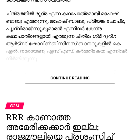
ചിത്രത്തില്‍ രുദ്ര എന്ന കഥാപാത്രമായി മഹേഷ്
ബാബു എത്തുന്നു. മഹേഷ് ബാബു, പ്രിയങ്ക ചോപ്ര,
പൃഥ്വിരാജ് സുകുമാരന്‍ എന്നിവര്‍ കേന്ദ്ര
കഥാപാത്രങ്ങളായി എത്തുന്ന ചിത്രം ശ്രീ ദുര്ഗ
ആര്‍ട്‌സ്, ഷോവിങ് ബിസിനസ് ബാനറുകളില്‍ കെ.
എല്‍. നാരായണ, എസ്.എസ്. കര്‍ത്തികേയ എന്നിവര്‍
നിര്‍മ്മിക്കുന്നു.
കീരവാണിയാണ് സംഗീതം ഒരുക്കുന്നത്. പുറത്തിറങ്ങിയ
CONTINUE READING
മണിക്കൂറുകള്‍ക്കുള്ളില്‍ തന്നെ 5 മില്യണിലധികം
കാഴ്ചകളുമായി ട്രെയിലര്‍ ലോകവ്യാപകമായി
ട്രെന്‍ഡിങ് പട്ടികയില്‍ മുന്നിലാണ്. 130ണ്മ100 അടി
വലുപ്പത്തിലുള്ള പ്രത്യേക സ്‌ക്രീനില്‍ പ്രേക്ഷകര്‍ക്ക്
FILM
മുന്നില്‍ ട്രെയിലര്‍ പ്രദര്‍ശിപ്പിച്ചു.
RRR കാണാത്ത
ട്രെയിലര്‍ സി.ഇ. 512-ലെ വാരണാസിയുടെ
അമേരിക്കക്കാര്‍ ഇല്ല;
ദൃശ്യങ്ങളോടെ തുടങ്ങുന്നു. തുടര്‍ന്ന് 2027ല്‍
രാജമൗലിയെ പ്രശംസിച്ച്
ഭൂമിയിലേക്ക് വരുന്നു എന്നു കാണിക്കുന്ന ‘ശാംഭവി’ എന്ന