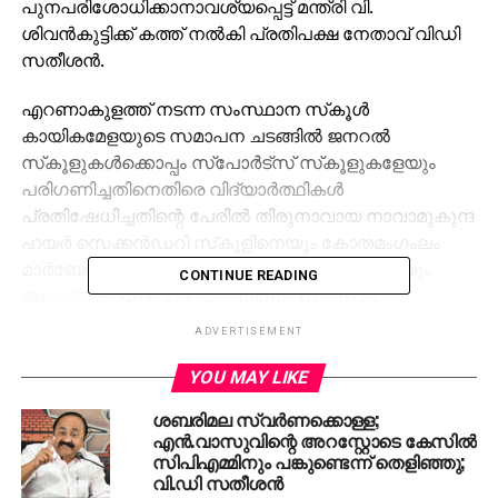
പുനപരിശോധിക്കാനാവശ്യപ്പെട്ട് മന്ത്രി വി.
ശിവന്‍കുട്ടിക്ക് കത്ത് നല്‍കി പ്രതിപക്ഷ നേതാവ് വിഡി
സതീശന്‍.
എറണാകുളത്ത് നടന്ന സംസ്ഥാന സ്‌കൂള്‍
കായികമേളയുടെ സമാപന ചടങ്ങില്‍ ജനറല്‍
സ്‌കൂളുകള്‍ക്കൊപ്പം സ്‌പോര്‍ട്‌സ് സ്‌കൂളുകളേയും
പരിഗണിച്ചതിനെതിരെ വിദ്യാര്‍ത്ഥികള്‍
പ്രതിഷേധിച്ചതിന്റെ പേരില്‍ തിരുനാവായ നാവാമുകുന്ദ
ഹയര്‍ സെക്കന്‍ഡറി സ്‌കൂളിനെയും കോതമംഗംലം
മാര്‍ബേസില്‍ ഹയര്‍ സെക്കന്‍ഡറി സ്‌കൂളിനെയും
CONTINUE READING
അടുത്ത കായിക മേളയില്‍നിന്നും സര്‍ക്കാര്‍
വിലക്കിയിരുന്നു.
ADVERTISEMENT
ജനറല്‍ സ്‌കൂളുകള്‍ക്കൊപ്പം സ്‌പോര്‍ട്‌സ്
YOU MAY LIKE
സ്‌കൂളുകളെയും ഉള്‍പ്പെടുത്തിയതു സംബന്ധിച്ച്
ശബരിമല സ്വര്‍ണക്കൊള്ള;
ആശയക്കുഴപ്പം സൃഷ്ടിച്ചത് സംഘാടകര്‍
എന്‍.വാസുവിന്റെ അറസ്റ്റോടെ കേസില്‍
തന്നെയാണെന്നും വ്യക്തമാണ്. അത് എന്തുതന്നെ
സിപിഎമ്മിനും പങ്കുണ്ടെന്ന് തെളിഞ്ഞു;
ആയാലും പ്രതിഷേധിച്ചു എന്നതിന്റെ പേരില്‍ രണ്ട്
വി.ഡി സതീശന്‍