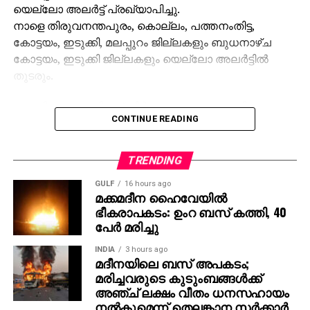
യെല്ലോ അലര്‍ട്ട് പ്രഖ്യാപിച്ചു.
നാളെ തിരുവനന്തപുരം, കൊല്ലം, പത്തനംതിട്ട,
കോട്ടയം, ഇടുക്കി, മലപ്പുറം ജില്ലകളും ബുധനാഴ്ച
കോട്ടയം, ഇടുക്കി ജില്ലകളും യെല്ലോ അലര്‍ട്ടില്‍
തുടരും.
ശബരിമല മകരവിളക്ക് തീര്‍ത്ഥാടനം പുരോഗമിക്കുന്ന
CONTINUE READING
സാഹചര്യത്തില്‍ സന്നിധാനം, പമ്പ, നിലക്കല്‍
പ്രദേശങ്ങളില്‍ ബുധനാഴ്ച വരെ ഇടിമിന്നലോട് കൂടിയ
മഴയ്ക്കുള്ള സാധ്യതയെ കുറിച്ച് കാലാവസ്ഥ വകുപ്പ്
TRENDING
പ്രത്യേക മുന്നറിയിപ്പ് നല്‍കിയിട്ടുണ്ട്.
GULF
16 hours ago
മക്കമദീന ഹൈവേയില്‍
തീര്‍ത്ഥാടകര്‍ മുന്‍കരുതലുകള്‍ സ്വീകരിക്കണമെന്ന്
ഭീകരാപകടം: ഉംറ ബസ് കത്തി, 40
അധികൃതര്‍ അറിയിച്ചു.
പേര്‍ മരിച്ചു
INDIA
3 hours ago
മദീനയിലെ ബസ് അപകടം;
മരിച്ചവരുടെ കുടുംബങ്ങള്‍ക്ക്
അഞ്ച് ലക്ഷം വീതം ധനസഹായം
നല്‍കുമെന്ന് തെലങ്കാന സര്‍ക്കാര്‍