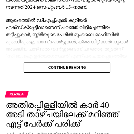
നടന്നത് 2024 സെപ്റ്റംബര്‍ 15-നാണ്.
ആരംഭത്തില്‍ ഡി.എച്ച്.എല്‍ കുറിയര്‍
എക്‌സിക്യൂട്ടീവാണെന്ന് പറഞ്ഞ് വിളിച്ചെത്തിയ
തട്ടിപ്പുകാര്‍, സ്ത്രീയുടെ പേരില്‍ മുംബൈ ഓഫീസില്‍
എംഡിഎംഎ, പാസ്പോര്‍ട്ടുകള്‍, ക്രെഡിറ്റ് കാര്‍ഡുകള്‍
അടങ്ങിയ പാഴ്‌സല്‍ വന്നിട്ടുണ്ടെന്ന് പറഞ്ഞു. തുടര്‍ന്ന്
‘സി.ബി.ഐ ഉദ്യോഗസ്ഥന്‍’ എന്ന് പരിചയപ്പെടുത്തിയ
മറ്റൊരാള്‍ ഭീഷണിപ്പെടുത്തി. അറസ്റ്റ് ചെയ്യുമെന്ന
CONTINUE READING
ഭീഷണിക്കിടെ നിരപരാധിത്വം തെളിയിക്കാന്‍ സ്ത്രീയെ
നിര്‍ബന്ധിക്കുകയും അവരുടെ എല്ലാ ചലനങ്ങളും
റിപ്പോര്‍ട്ട് ചെയ്യണമെന്ന് ആവശ്യപ്പെടുകയും
ചെയ്തു.
KERALA
അതിരപ്പിള്ളിയില്‍ കാര്‍ 40
മകന്റെ വിവാഹം അടുത്തുള്ളതിനാല്‍ ഭീതിയില്‍പ്പെട്ട
അവര്‍ തട്ടിപ്പുകാരുടെ നിര്‍ദ്ദേശം അനുസരിക്കേണ്ടി
അടി താഴ്ചയിലേക്ക് മറിഞ്ഞ്
വന്നു. ‘ജാമ്യം’ എന്ന പേരില്‍ ആദ്യം രണ്ട് കോടി
എട്ട് പേര്‍ക്ക് പരിക്ക്
രൂപയും തുടര്‍ന്ന് ബാങ്ക് അക്കൗണ്ടുകളില്‍ നിന്നുളള
മുഴുവന്‍ പണവും, സ്ഥിര നിക്ഷേപം ഉള്‍പ്പെടെ,