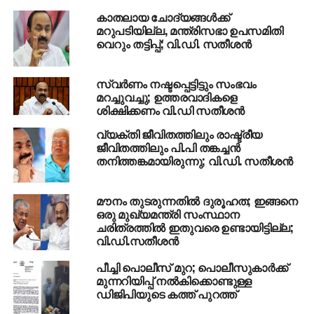
സ്‌കൂളുകളെ അടുത്ത കായികമേളയില്‍ നിന്നും
കാതലായ ചോദ്യങ്ങൾക്ക്
മാറ്റിനിര്‍ത്താന്‍ തീരുമാനിച്ചത് ഉചിതമായില്ല.
മറുപടിയില്ല, മന്ത്രിസഭാ ഉപസമിതി
വെറും തട്ടിപ്പ്; വി.ഡി. സതീശൻ
ജനാധിപത്യ സംവിധാനത്തില്‍ പ്രതിഷേധങ്ങള്‍
ഉയരുന്നതു സ്വാഭാവികമാണ്. അധികാരത്തില്‍
സ്വര്‍ണം നഷ്ടപ്പെട്ടിട്ടും സംഭവം
ഇരിക്കുന്നവര്‍ അതിനെയൊക്കെ
മറച്ചുവച്ചു; ഉത്തരവാദികളെ
സഹിഷ്ണുതയോടെയാണ് സമീപിക്കേണ്ടത്. ആരും
ശിക്ഷിക്കണം വി.ഡി സതീശന്‍
പ്രതിഷേധിക്കരുതെന്ന് ജനാധിപത്യ
വ്യക്തി ജീവിതത്തിലും രാഷ്ട്രീയ
സംവിധാനത്തിലൂടെ തിരഞ്ഞെടുക്കപ്പെട്ട സര്‍ക്കാരുകള്‍
ജീവിതത്തിലും പി.പി തങ്കച്ചന്‍
തീരുമാനിക്കുന്നത് തന്നെ ഏകാധിപത്യവും
തനിത്തങ്കമായിരുന്നു; വി.ഡി. സതീശന്‍
ഫാഷിസവുമാണ്.
മൗനം തുടരുന്നതില്‍ ദുരൂഹത; ഇങ്ങനെ
പൊതുവിദ്യാഭ്യാസ മന്ത്രി സ്ഥാനത്ത് ഇരിക്കുന്ന
ഒരു മുഖ്യമന്ത്രി സംസ്ഥാന
അങ്ങ് എത്രയോ സമരങ്ങള്‍ക്കും പ്രതിഷേധങ്ങള്‍ക്കും
ചരിത്രത്തില്‍ ഇതുവരെ ഉണ്ടായിട്ടില്ല;
നേതൃത്വം നല്‍കിയ ആളാണ്. എത്രയോ കാലം
വി.ഡി.സതീശന്‍
വിദ്യാര്‍ത്ഥി സംഘടനയെ നയിച്ചു. പ്രതിഷേധിച്ചും
പീച്ചി പൊലീസ് മുറ; പൊലീസുകാര്‍ക്ക്
പ്രതികരിച്ചും രാഷ്ട്രീയ സമരാനുഭവങ്ങളിലൂടെ കടന്ന്
മുന്നറിയിപ്പ് നല്‍കിക്കൊണ്ടുള്ള
വരികയും ചെയ്ത അങ്ങ് മന്ത്രിയായിരിക്കുമ്പോള്‍
ഡിജിപിയുടെ കത്ത് പുറത്ത്
പ്രതിഷേധിച്ചതിന്റെ പേരില്‍ രണ്ട് സ്‌കൂളുകളെ