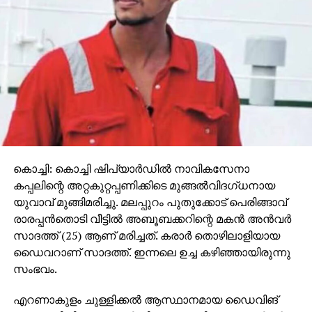
ജേക്സ് ബിജോയ് ആണ്. മലയാളം, തമിഴ്, തെലുങ്ക്,
കന്നഡ, ഹിന്ദി എന്നീ അഞ്ച് ഭാഷകളിലാണ് ‘തുടരും’
സ്ട്രീം ചെയ്യുന്നത്.
കൊച്ചി: കൊച്ചി ഷിപ്‌യാര്‍ഡില്‍ നാവികസേനാ
കപ്പലിന്റെ അറ്റകുറ്റപ്പണിക്കിടെ മുങ്ങല്‍വിദഗ്ധനായ
യുവാവ് മുങ്ങിമരിച്ചു. മലപ്പുറം പുതുക്കോട് പെരിങ്ങാവ്
രാരപ്പന്‍തൊടി വീട്ടില്‍ അബൂബക്കറിന്റെ മകന്‍ അന്‍വര്‍
സാദത്ത് (25) ആണ് മരിച്ചത്. കരാര്‍ തൊഴിലാളിയായ
ഡൈവറാണ് സാദത്ത്. ഇന്നലെ ഉച്ച കഴിഞ്ഞായിരുന്നു
സംഭവം.
എറണാകുളം ചുള്ളിക്കല്‍ ആസ്ഥാനമായ ഡൈവിങ്