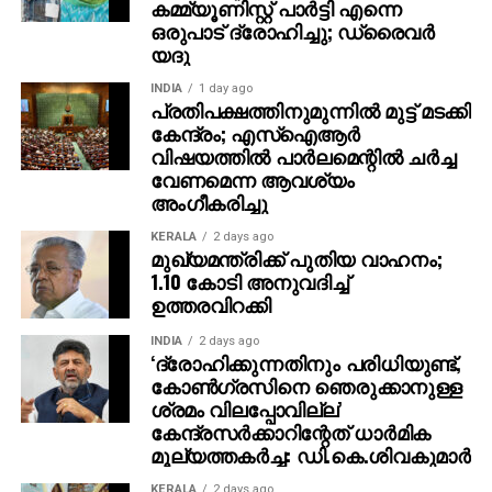
കമ്മ്യൂണിസ്റ്റ് പാര്‍ട്ടി എന്നെ
പൂര്‍ത്തിയാക്കി വരികയാണെന്നും പോസ്റ്റ്‌മോര്‍ട്ടത്തിനു
ഒരുപാട് ദ്രോഹിച്ചു; ഡ്രൈവര്‍
ശേഷം മൃതദേഹം ഇന്നു തന്നെ നാട്ടിലേക്ക്
യദു
അയയ്ക്കാനാണ് ശ്രമിക്കുന്നതെന്നും പൊലീസ്
പറഞ്ഞു. സംഭവത്തില്‍ പൊലീസ് അന്വേഷണവും
INDIA
1 day ago
പ്രതിപക്ഷത്തിനുമുന്നില്‍ മുട്ട് മടക്കി
നടത്തുന്നുണ്ട്. ഇളയ രണ്ടു സഹോദരങ്ങളാണ് അന്‍വര്‍
കേന്ദ്രം; എസ്ഐആർ
സാദത്തിനുള്ളത്.
വിഷയത്തിൽ പാർലമെന്റിൽ ചർച്ച
വേണമെന്ന ആവശ്യം
അംഗീകരിച്ചു
KERALA
2 days ago
മുഖ്യമന്ത്രിക്ക് പുതിയ വാഹനം;
1.10 കോടി അനുവദിച്ച്
ഉത്തരവിറക്കി
INDIA
2 days ago
‘ദ്രോഹിക്കുന്നതിനും പരിധിയുണ്ട്,
കോണ്‍ഗ്രസിനെ ഞെരുക്കാനുള്ള
ശ്രമം വിലപ്പോവില്ല’
കേന്ദ്രസര്‍ക്കാറിന്റേത് ധാര്‍മിക
മൂല്യത്തകര്‍ച്ച: ഡി.കെ.ശിവകുമാര്‍
KERALA
2 days ago