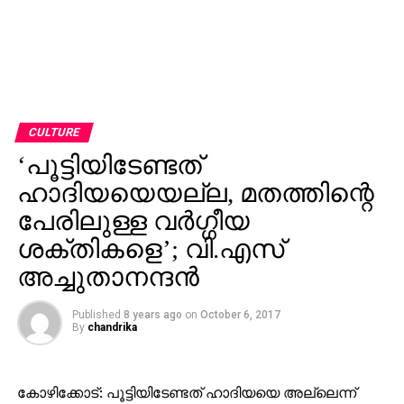
CULTURE
‘പൂട്ടിയിടേണ്ടത്
ഹാദിയയെയല്ല, മതത്തിന്റെ
പേരിലുള്ള വര്‍ഗ്ഗീയ
ശക്തികളെ’; വി.എസ്
അച്ചുതാനന്ദന്‍
Published
8 years ago
on
October 6, 2017
By
chandrika
കോഴിക്കോട്: പൂട്ടിയിടേണ്ടത് ഹാദിയയെ അല്ലെന്ന്