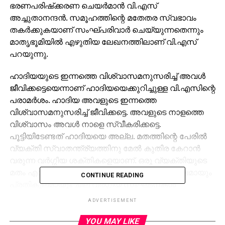
ഭരണപരിഷ്‌ക്കരണ ചെയര്‍മാന്‍ വി.എസ്
അച്ചുതാനന്ദന്‍. സമൂഹത്തിന്റെ മതേതര സ്വഭാവം
തകര്‍ക്കുകയാണ് സംഘ്പരിവാര്‍ ചെയ്യുന്നതെന്നും
മാതൃഭൂമിയില്‍ എഴുതിയ ലേഖനത്തിലാണ് വി.എസ്
പറയുന്നു.
ഹാദിയയുടെ ഇന്നത്തെ വിശ്വാസമനുസരിച്ച് അവള്‍
ജീവിക്കട്ടെയെന്നാണ് ഹാദിയയെക്കുറിച്ചുള്ള വി.എസിന്റെ
പരാമര്‍ശം. ഹാദിയ അവളുടെ ഇന്നത്തെ
വിശ്വാസമനുസരിച്ച് ജീവിക്കട്ടെ. അവളുടെ നാളത്തെ
വിശ്വാസം അവള്‍ നാളെ സ്വീകരിക്കട്ടെ.
പൂട്ടിയിടേണ്ടത് ഹാദിയയെ അല്ല. മതത്തിന്റെ പേരില്‍
വ്യക്തി സ്വാതന്ത്ര്യത്തിനു മേല്‍ കുതിര കേറാന്‍
വരുന്ന വര്‍ഗ്ഗീയ ശക്തികളെയാണ്. ഒരു വ്യക്തിയുടെ
മതം എന്ന ഘടകത്തെ ആസ്പദമാക്കി അനുകൂലമായും
CONTINUE READING
പ്രതികൂലമായും ചില വര്‍ഗ്ഗീയ സംഘടനകള്‍
രംഗത്തുവരികയാണ്. അവരെ എതിര്‍ക്കേണ്ടതുണ്ട്. ഈ
ADVERTISEMENT
വിഷസര്‍പ്പങ്ങളെ നമ്മള്‍ തിരിച്ചറിയുകയും
ഒറ്റപ്പെടുത്തുകയും വേണമെന്നും വിഎസ് കൂട്ടിച്ചേര്‍ത്തു.
YOU MAY LIKE