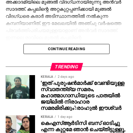
അക്കാദമിയിലെ മുങ്ങല്‍ വിദഗ്ധനായിരുന്നു അന്‍വര്‍
സാദത്ത്. കപ്പലിന്റെ അറ്റകുറ്റപ്പണിക്കായി മുങ്ങല്‍
വിദഗ്ധരെ കരാര്‍ അടിസ്ഥാനത്തില്‍ നല്‍കുന്ന
കമ്പനിയാണിത്. ഈ മേഖലയില്‍ അഞ്ചു വര്‍ഷത്തെ
പ്രവര്‍ത്തിപരിചയമുള്ളയാളാണ് അന്‍വര്‍ സാദത്ത്.
ഇന്നലെ രാവിലെ മുതല്‍ കപ്പലിന്റെ
അറ്റകുറ്റപ്പണിയുമായി ബന്ധപ്പെട്ട ജോലികള്‍ നടന്നു
CONTINUE READING
വരികയായിരുന്നു. ഉച്ചകഴിഞ്ഞാണ് അന്‍വര്‍
അടിത്തട്ടിലേക്കു മുങ്ങിയത്. ഒരു വര്‍ഷമായി ഈ
മേഖലയില്‍ പ്രവര്‍ത്തിക്കുന്ന മറ്റൊരു ഡൈവറാണ്
TRENDING
മുകളില്‍നിന്ന് സുരക്ഷാ കാര്യങ്ങള്‍ നോക്കിയിരുന്നത്.
KERALA
2 days ago
എന്നാല്‍ കുറച്ചു കഴിഞ്ഞപ്പോള്‍ അന്‍വറുമായുള്ള
‘ഇത് പുരുഷന്‍മാര്‍ക്ക് വേണ്ടിയുള്ള
ബന്ധം നഷ്ടമാവുകയായിരുന്നു.
സ്വാതന്ത്ര്യ സമരം,
മഹാത്മാഗാന്ധിയുടെ പാതയില്‍
വൈകിട്ട് നാലു മണിയോടെയാണ് തങ്ങളെ വിവരം
ജയിലില്‍ നിരാഹാര
സമരമിരിക്കും’:രാഹുല്‍ ഈശ്വര്‍
അറിയിക്കുന്നതെന്ന് എറണാകുളം സൗത്ത് പൊലീസ്
വ്യക്തമാക്കി. അന്‍വറിനെ ആശുപത്രിയില്‍
KERALA
1 day ago
എത്തിക്കുമ്പോള്‍ ജീവനുണ്ടായിരുന്നെങ്കിലും അഞ്ചു
കെഎസ്ആര്‍ടിസി ബസ് ഓടിച്ചു
എന്ന കുറ്റമേ ഞാന്‍ ചെയ്തിട്ടുള്ളൂ,
മണിയോടെ മരിച്ചു. ഇന്‍ക്വസ്റ്റ് നടപടികള്‍