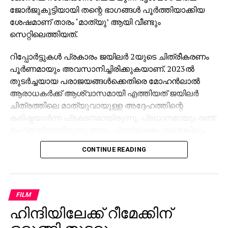
ജോര്‍ജുകുട്ടിയായി തന്റെ ഭാഗങ്ങള്‍ പൂര്‍ത്തിയാക്കിയ
ശേഷമാണ് താരം ‘മാത്യു’ ആയി വീണ്ടും
സെറ്റിലെത്തിയത്.
റിപ്പോര്‍ട്ടുകള്‍ പ്രകാരം ജയിലര്‍ 2യുടെ ചിത്രീകരണം
പൂര്‍ണമായും അവസാനിച്ചിരിക്കുകയാണ്. 2023ല്‍
തുടര്‍ച്ചയായ പരാജയങ്ങള്‍ക്കെതിരെ മോഹന്‍ലാല്‍
ആരാധകര്‍ക്ക് ആശ്വാസമായി എത്തിയത് ജയിലര്‍
ചിത്രത്തിലെ മാത്യുവായുള്ള അദ്ദേഹത്തിന്റെ
കരിഷ്മയാര്‍ന്ന പ്രകടനമായിരുന്നു. പ്രധാനമായും രണ്ട്
രംഗങ്ങളിലായിരുന്നു താരം പ്രത്യക്ഷപ്പെട്ടതെങ്കിലും
അവ വലിയ സ്വീകരണമാണ് നേടിയത്.
CONTINUE READING
മുത്തുവേല്‍ പാണ്ട്യന്റെ സുഹൃത്തും
അധോലോകത്തെ രാജാവുമായ മാത്യുവായി
മോഹന്‍ലാല്‍ തിളങ്ങിയ ഒന്നാം ഭാഗം കേരളത്തില്‍
FILM
മാത്രം 60 കോടിയോളം രൂപ കളക്ഷന്‍ നേടി റെക്കോഡ്
ഹിന്ദിയിലേക്ക് റീമേക്കിന്
സൃഷ്ടിച്ചിരുന്നു. താരത്തിന്റെ ലുക്കും ആക്ഷന്‍
സ്‌റ്റൈലും സോഷ്യല്‍ മീഡിയയില്‍