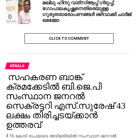
മല്ലു ഹിന്ദു വാട്സ്ആപ്പ് ഗ്രൂപ്പ്;
ഗോപാലകൃഷ്ണനെതിരെയുള്ള
ഗുരുതരാരോപണങ്ങള്‍ ഒഴിവാക്കി ചാര്‍ജ്
മെമ്മോ
CLICK TO COMMENT
KERALA
സഹകരണ ബാങ്ക്
ക്രമക്കേടില്‍ ബി.ജെ.പി
സംസ്ഥാന ജനറല്‍
സെക്രട്ടറി എസ്.സുരേഷ് 43
ലക്ഷം തിരിച്ചടയ്ക്കാന്‍
ഉത്തരവ്
4.16 കോടി രൂപയുടെ അഴിമതിയില്‍ സംസ്ഥാന ജനറല്‍