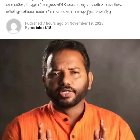
സെക്രട്ടറി എസ്. സുരേഷ് 43 ലക്ഷം രൂപ പലിശ സഹിതം
തിരിച്ചടയ്ക്കണമെന്ന് സഹകരണ വകുപ്പ് ഉത്തരവിട്ടു.
Published
7 hours ago
on
November 19, 2025
By
webdesk18