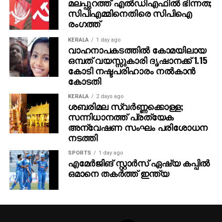
മലപ്പുറത്ത് എല്‍ഡിഎഫില്‍ ഭിന്നത;
സിപിഎമ്മിനെതിരെ സിപിഐ
രംഗത്ത്
KERALA
1 day ago
വാഹനാപകടത്തില്‍ കോമയിലായ
ഒമ്പത് വയസ്സുകാരി ദൃഷാനക്ക് 1.15
കോടി നഷ്ടപരിഹാരം നല്‍കാന്‍
കോടതി
KERALA
2 days ago
ശബരിമല സ്വര്‍ണ്ണക്കൊള്ള;
സന്നിധാനത്ത് പ്രത്യേക
അന്വേഷണ സംഘം പരിശോധന
നടത്തി
SPORTS
1 day ago
എമേര്‍ജിങ് സ്റ്റാര്‍സ് ഏഷ്യ കപ്പില്‍
ഒമാനെ തകര്‍ത്ത് ഇന്ത്യ