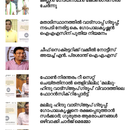
ചേര്‍ന്നു
മതാടിസ്ഥാനത്തിൽ വാട്സാപ്പ് ഗ്രൂപ്പ്;
നടപടി നേരിട്ട കെ. ഗോപാലകൃഷ്ണൻ
RELATED TOPICS:
IAS
K GOPALAKRISHNAN
ഐഎഎസിന് പുതിയ നിയമനം
MALLU HINDU WHATSAPP GROUP
UP NEXT
ചീഫ് സെക്രട്ടറിക്ക് വക്കീല്‍ നോട്ടീസ്
എറണാകുളത്ത് മഞ്ഞപ്പിത്തം കൂടുന്നു;
അയച്ച് എന്‍. പ്രശാന്ത് ഐ.എ.എസ്
മുന്നറിയിപ്പ്
DON'T MISS
മുണ്ടക്കൈ ദുരന്തം; മുഖ്യമന്ത്രി
ഫോൺ നിരന്തരം റീ സെറ്റ്
സര്‍വകക്ഷിയോഗം വിളിക്കണമെന്ന് ടി. സിദ്ദീഖ്
ചെയ്തതിനാൽ തെളിവില്ല; ‘മല്ലു-
എംഎല്‍എ
ഹിന്ദു വാട്സ്ആപ് ഗ്രൂപ്’ വിവാദത്തിലെ
ഫോറൻസിക് റിപ്പോർട്ട്
മല്ലു ഹിന്ദു വാട്‌സ്ആപ് ഗ്രൂപ്പ്:
ഗോപാലകൃഷ്ണനെ രക്ഷപ്പെടുത്താന്‍
സര്‍ക്കാര്‍; ഗുരുതര ആരോപണങ്ങള്‍
ഒഴിവാക്കി ചാര്‍ജ് മെമ്മോ