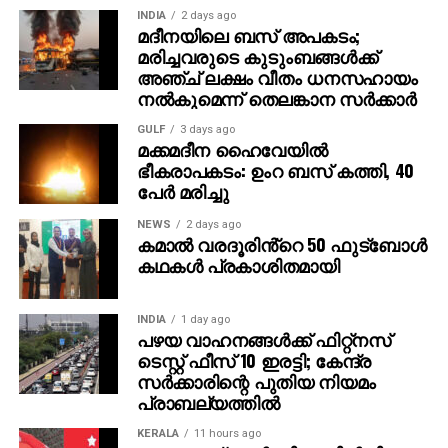
INDIA
2 days ago
ആവശ്യമുന്നയിക്കുകയും ചെയ്തു. എന്നാല്‍,
മദീനയിലെ ബസ് അപകടം;
സിപിഎമ്മിന്റെ പ്രാദേശിക നേതൃത്വം ഏഴാം
മരിച്ചവരുടെ കുടുംബങ്ങള്‍ക്ക്
വാര്‍ഡിലും സ്ഥാനാര്‍ഥിയെ പ്രഖ്യാപിച്ചതിനെ
അഞ്ച് ലക്ഷം വീതം ധനസഹായം
തുടര്‍ന്നാണ് ഭിന്നത രൂക്ഷമായത്. തുടര്‍ന്ന് സിപിഐ
നല്‍കുമെന്ന് തെലങ്കാന സര്‍ക്കാര്‍
തങ്ങളുടെ സ്ഥാനാര്‍ഥിയെ തീരുമാനിക്കുകയായിരുന്നു.
GULF
3 days ago
മക്കമദീന ഹൈവേയില്‍
ഭീകരാപകടം: ഉംറ ബസ് കത്തി, 40
പേര്‍ മരിച്ചു
NEWS
2 days ago
കമാൽ വരദൂരിൻ്റെ 50 ഫുട്ബോൾ
കഥകൾ പ്രകാശിതമായി
INDIA
1 day ago
പഴയ വാഹനങ്ങള്‍ക്ക് ഫിറ്റ്‌നസ്
ടെസ്റ്റ് ഫീസ് 10 ഇരട്ടി; കേന്ദ്ര
സര്‍ക്കാരിന്റെ പുതിയ നിയമം
പ്രാബല്യത്തില്‍
KERALA
11 hours ago