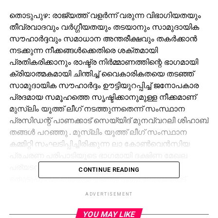
തൊടുപുഴ: രാജ്യത്ത് വളര്‍ന്ന് വരുന്ന വിഭാഗിയതയും
തീവ്രവാദവും വര്‍ഗ്ഗീയതയും തടയാനും സാമുദായിക
സൗഹാര്‍ദ്ദവും സമാധാന അന്തരീക്ഷവും തകര്‍ക്കാന്‍
നടക്കുന്ന നീക്കങ്ങള്‍ക്കെതിരെ ശക്തമായി
പ്രതികരിക്കാനും രാഷ്ട്ര നിര്‍മ്മാണത്തിന്റെ ഭാഗമായി
ക്രിയാത്മകമായി ചിന്തിച്ച് വൈകാരികതയെ തടഞ്ഞ്
സാമുദായിക സൗഹാര്‍ദ്ദം ഊട്ടിയുറപ്പിച്ച് ജനോപകാര
പ്രദമായ സമൂഹത്തെ സൃഷ്ടിക്കാനുമുള്ള നീക്കമാണ്
മുസ്‌ലിം യൂത്ത് ലീഗ് നടത്തുന്നതെന്ന് സംസ്ഥാന
പ്രസിഡന്റ് പാണക്കാട് സെയ്യിദ് മുനവ്വറലി ശിഹാബ്
തങ്ങള്‍ പറഞ്ഞു . മുസ്‌ലിം യൂത്ത് ലീഗ് സംസ്ഥാന
കമ്മിറ്റി സംഘടിപ്പിച്ചിരിക്കുന്ന ലാ കോണ്‍വെന്‍സിയ
പ്രചരണ പരിപാടിയുടെ ഭാഗമായി ദക്ഷിണ മേഖല
പര്യടനം ഉദ്ഘാടനം ചെയ്യാന്‍
CONTINUE READING
തൊടുപുഴയിലെത്തിയ തങ്ങള്‍ പത്ര ലേഖകരോട്
സംസാരിക്കുകയായിരുന്നു. ബഹുസ്വര സമൂഹം
ADVERTISEMENT
അധിവസിക്കുന്ന ഇന്ത്യയില്‍ സാമുദായിക
ധ്രുവീകരണം നടത്തുവാന്‍ ശ്രമിക്കുന്ന ശക്തികളെ
YOU MAY LIKE