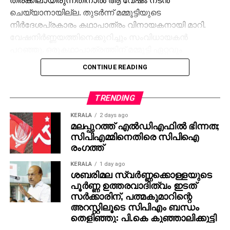
ചെയ്യാനായില്ല. തുടര്‍ന്ന് മമ്മൂട്ടിയുടെ
നിര്‍ദേശപ്രകാരം കഥാപാത്രം വിനായകനായി മാറി.
വേഷനിര്‍ണ്ണയത്തിനെക്കുറിച്ചും സംവിധായകന്‍
പറഞ്ഞു. ഒരുകഥാപാത്രത്തിന് മമ്മൂട്ടി ഏറ്റവും
അനുയോജ്യനാണെന്ന് തോന്നിയതിനാല്‍
CONTINUE READING
എക്‌സിക്യൂട്ടീവ് പ്രൊഡ്യൂസര്‍ വിവേക് ദാമോദരന്‍
വഴിയാണ് മമ്മൂട്ടിയെ സമീപിച്ചത്. ഇതിനകം തന്നെ
തങ്ങള്‍ക്ക് മനസ്സിലുണ്ടായിരുന്നതുപോലെ തന്നെയാണ്
TRENDING
പൃഥ്വിരാജും ആ വേഷം മമ്മൂക്ക ചെയ്യണം എന്ന്
KERALA
2 days ago
നിര്‍ദേശിച്ചതെന്നും അദ്ദേഹം വെളിപ്പെടുത്തി. ജിതിന്‍
മലപ്പുറത്ത് എല്‍ഡിഎഫില്‍ ഭിന്നത;
സിപിഎമ്മിനെതിരെ സിപിഐ
കെ. ജോസ് പറഞ്ഞു പോലെ, വിനായകന്‍ അവതരിപ്പിച്ച
രംഗത്ത്
വേഷം തന്നെയാണ് ആദ്യം പൃഥ്വിരാജിന്
പരിഗണിച്ചത്. മമ്മൂട്ടി കമ്പനി നിര്‍മിച്ച ‘കളങ്കാവല്‍’
KERALA
1 day ago
നവംബര്‍ 27ന് തീയേറ്ററുകളില്‍ റിലീസ് ചെയ്യും.
ശബരിമല സ്വര്‍ണ്ണക്കൊള്ളയുടെ
പൂര്‍ണ്ണ ഉത്തരവാദിത്വം ഇടത്
സര്‍ക്കാരിന്, പത്മകുമാറിന്റെ
അറസ്റ്റിലൂടെ സിപിഎം ബന്ധം
തെളിഞ്ഞു: പി.കെ കുഞ്ഞാലിക്കുട്ടി