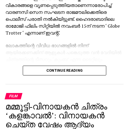
വികാരങ്ങളെ വൃണപ്പെടുത്തിയതാണെന്നാരോപിച്ച്
വാരണസി സെന സംഘടന രാജമൗലിക്കെതിരെ
പൊലീസ് പരാതി നല്‍കിയിട്ടുണ്ട്. ഹൈദരാബാദിലെ
രാമോജി ഫിലിം സിറ്റിയില്‍ നവംബര്‍ 15ന് നടന്ന ‘ Globe
Trotter ‘ എന്നാണ് ഇവന്റ്.
ലോകത്തിന്റെ വിവിധ ഭാഗങ്ങളില്‍ നിന്ന്
ആയിരക്കണക്കിന് ആളുകള്‍ പങ്കെടുത്ത വന്‍ വേദിയില്‍
ചിത്രത്തിന്റെ ടീസറും ‘കുംബ’ എന്ന ടൈറ്റിലും
പുറത്തിറക്കിയിരുന്നു. സാങ്കേതിക പ്രശ്‌നങ്ങള്‍ നേരിട്ട
CONTINUE READING
സമയത്താണ് രാജമൗലി വിവാദമായി മാറിയ പ്രസ്താവന
നടത്തിയതെന്ന് പരാതിയില്‍ ചൂണ്ടിക്കാണിക്കുന്നു.
‘സംവിധായകന്‍ രാജമൗലി ഹിന്ദു മതവികാരങ്ങളെ
വൃണപ്പെടുത്തി എന്നാരോപിച്ച് പരാതി ലഭിച്ചിട്ടുണ്ട്.
FILM
ഇതുവരെ കേസായി രജിസ്റ്റര്‍ ചെയ്തിട്ടില്ല.
മമ്മൂട്ടി-വിനായകന്‍ ചിത്രം
സംഭവത്തിന്റെ നിജസ്ഥിതി പരിശോധിച്ചു വരുന്നു’ എന്ന്
‘കളങ്കാവല്‍’: വിനായകന്‍
വാരണസി പൊലീസിന്റെ വക്താവ് അറിയിച്ചു. ചടങ്ങില്‍
ചെയ്ത വേഷം ആദ്യം
പ്രധാന താരങ്ങള്‍ ആയിരുന്ന മഹേഷ് ബാബു,