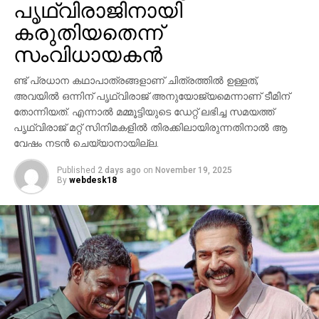
പൃഥ്വിരാജിനായി
പൃഥ്വിരാജ് സുകുമാരന്‍, പ്രിയങ്ക ചോപ്ര എന്നിവരുടെ
കരുതിയതെന്ന്
സാന്നിധ്യം ഇവന്റിനെ ദേശീയ തലത്തില്‍ തന്നെ
ശ്രദ്ധേയമാക്കി. ചിത്രത്തില്‍ പ്രിയങ്ക ചോപ്ര
സംവിധായകന്‍
മന്ദാകിനിയായി, പൃഥ്വിരാജ് സുകുമാരന്‍ കുംബയായി
പ്രത്യക്ഷപ്പെടും. 2027ലെ സങ്ക്രാന്തി റിലീസിനായി
ണ്ട് പ്രധാന കഥാപാത്രങ്ങളാണ് ചിത്രത്തില്‍ ഉള്ളത്,
‘വാരണസി’ ഒരുക്കപ്പെടുന്നുണ്ട്. എന്നാല്‍
അവയില്‍ ഒന്നിന് പൃഥ്വിരാജ് അനുയോജ്യമെന്നാണ് ടീമിന്
തോന്നിയത്. എന്നാല്‍ മമ്മൂട്ടിയുടെ ഡേറ്റ് ലഭിച്ച സമയത്ത്
ചിത്രത്തെക്കാള്‍ വലിയ ചര്‍ച്ചയാകുന്നത്
പൃഥ്വിരാജ് മറ്റ് സിനിമകളില്‍ തിരക്കിലായിരുന്നതിനാല്‍ ആ
സംവിധായകന്റെ പ്രസ്താവനയും അതിനുശേഷം
വേഷം നടന്‍ ചെയ്യാനായില്ല.
ഉയര്‍ന്ന പ്രതിഷേധങ്ങളുമാണ്.
Published
2 days ago
on
November 19, 2025
By
webdesk18