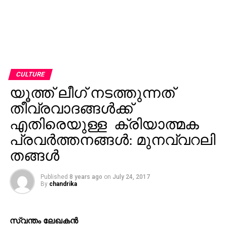
CULTURE
യൂത്ത് ലീഗ് നടത്തുന്നത്
തീവ്രവാദങ്ങള്‍ക്ക്
എതിരെയുള്ള ക്രിയാത്മക
പ്രവര്‍ത്തനങ്ങള്‍: മുനവ്വറലി
തങ്ങള്‍
Published
8 years ago
on
July 24, 2017
By
chandrika
സ്വന്തം ലേഖകന്‍