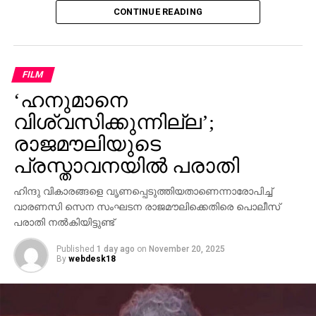
CONTINUE READING
പിണറായി വിജയന്‍ എന്തുകൊണ്ട് മൗനം പാലിക്കുന്നു.
സ്വന്തം നേതാക്കള്‍ ജയിലിലേക്ക് പോകുമ്പോള്‍
പാര്‍ട്ടിക്ക് ഒരു കുഴപ്പവുമില്ലെന്ന് പറയാന്‍ എം.വി
ഗോവിന്ദന് മാത്രമേ കഴിയൂവെന്നും വി.ഡി സതീശന്‍
FILM
പരിഹസിച്ചു. എന്തുകൊണ്ട് ദേവസ്വം ബോര്‍ഡ്
‘ഹനുമാനെ
പോറ്റിക്കെതിരെ പരാതി നല്‍കിയില്ലെന്നും പോറ്റി
കുടുങ്ങിയാല്‍ പലരും കുടുങ്ങും എന്ന് സിപിഎമ്മിന്
വിശ്വസിക്കുന്നില്ല’;
അറിയാമായിരുന്നുവെന്നും അദ്ദേഹം കൂട്ടിച്ചേര്‍ത്തു.
രാജമൗലിയുടെ
പ്രസ്താവനയില്‍ പരാതി
ഹിന്ദു വികാരങ്ങളെ വൃണപ്പെടുത്തിയതാണെന്നാരോപിച്ച്
വാരണസി സെന സംഘടന രാജമൗലിക്കെതിരെ പൊലീസ്
പരാതി നല്‍കിയിട്ടുണ്ട്
Published
1 day ago
on
November 20, 2025
By
webdesk18