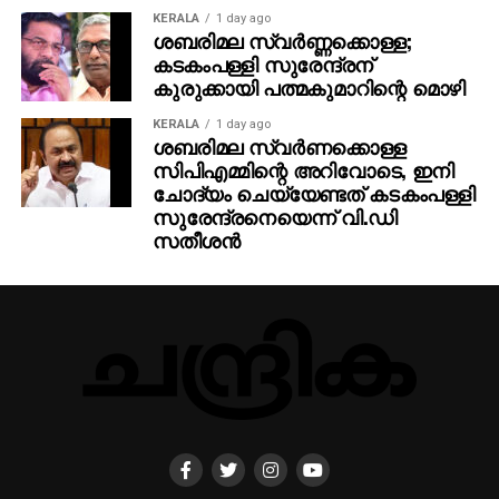
KERALA
1 day ago
ശബരിമല സ്വര്‍ണ്ണക്കൊള്ള;
കടകംപള്ളി സുരേന്ദ്രന്
കുരുക്കായി പത്മകുമാറിന്റെ മൊഴി
KERALA
1 day ago
ശബരിമല സ്വര്‍ണക്കൊള്ള
സിപിഎമ്മിന്റെ അറിവോടെ, ഇനി
ചോദ്യം ചെയ്യേണ്ടത് കടകംപള്ളി
സുരേന്ദ്രനെയെന്ന് വി.ഡി
സതീശന്‍