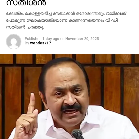
സതീശന്‍
MUSLIM YOUTH LEAGUE
PK FIROS
UP NEXT
ക്ഷേത്രം കൊള്ളയടിച്ച നേതാക്കള്‍ ഒരോരുത്തരും ജയിലേക്ക്
ബി.ജെ.പി നേതാക്കള്‍ക്കെതിരെ രാജ്യദ്രോഹ
പോകുന്ന ഘോഷയാത്രയാണ് കാണുന്നതെന്നും വി ഡി
കുറ്റം ചുമത്തണം: പി.കെ. ഫിറോസ്
സതീശന്‍ പറഞ്ഞു.
DON'T MISS
Published
1 day ago
on
November 20, 2025
അഭിവാദ്യം, മിഥാലിക്കും സംഘത്തിനും-തേര്‍ഡ്
By
webdesk17
ഐ