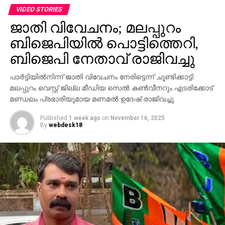
ജീവനക്കാര്‍ക്ക് മര്‍ദനമേല്‍ക്കുകയും അക്രമം
VIDEO STORIES
ആവര്‍ത്തിച്ച് അഞ്ചുതവണ വരെ തിരിച്ചെത്തി
ജാതി വിവേചനം; മലപ്പുറം
ആക്രമണം നടത്തിയതായും ബാര്‍ ഉടമ നല്‍കിയ
ബിജെപിയില്‍ പൊട്ടിത്തെറി,
പരാതിയില്‍ പറയുന്നു. വിദ്യാഭ്യാസ
ആവശ്യങ്ങള്‍ക്കായി എറണാകുളത്ത് എത്തിയവരാണ്
ബിജെപി നേതാവ് രാജിവച്ചു
പ്രതികളെന്ന് പൊലീസ് കണ്ടെത്തിയിട്ടുണ്ട്.
പാര്‍ട്ടിയില്‍നിന്ന് ജാതി വിവേചനം നേരിട്ടെന്ന് ചൂണ്ടിക്കാട്ടി
സംഭവത്തില്‍ അലീനയുടെ കൈക്ക് പരുക്കേല്‍ക്കുകയും
മലപ്പുറം വെസ്റ്റ് ജില്ല മീഡിയ സെല്‍ കണ്‍വീനറും എടരിക്കോട്
ചെയ്തു.
മണ്ഡലം പ്രഭാരിയുമായ മണമല്‍ ഉദേഷ് രാജിവച്ചു.
Published
1 week ago
on
November 16, 2025
By
webdesk18