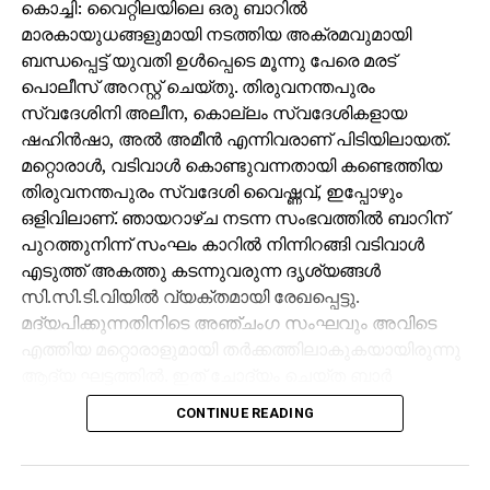
കൊച്ചി: വൈറ്റിലയിലെ ഒരു ബാറില്‍
മാരകായുധങ്ങളുമായി നടത്തിയ അക്രമവുമായി
ബന്ധപ്പെട്ട് യുവതി ഉള്‍പ്പെടെ മൂന്നു പേരെ മരട്
പൊലീസ് അറസ്റ്റ് ചെയ്തു. തിരുവനന്തപുരം
സ്വദേശിനി അലീന, കൊല്ലം സ്വദേശികളായ
ഷഹിന്‍ഷാ, അല്‍ അമീന്‍ എന്നിവരാണ് പിടിയിലായത്.
മറ്റൊരാള്‍, വടിവാള്‍ കൊണ്ടുവന്നതായി കണ്ടെത്തിയ
തിരുവനന്തപുരം സ്വദേശി വൈഷ്ണവ്, ഇപ്പോഴും
ഒളിവിലാണ്. ഞായറാഴ്ച നടന്ന സംഭവത്തില്‍ ബാറിന്
പുറത്തുനിന്ന് സംഘം കാറില്‍ നിന്നിറങ്ങി വടിവാള്‍
എടുത്ത് അകത്തു കടന്നുവരുന്ന ദൃശ്യങ്ങള്‍
സി.സി.ടി.വിയില്‍ വ്യക്തമായി രേഖപ്പെട്ടു.
മദ്യപിക്കുന്നതിനിടെ അഞ്ചംഗ സംഘവും അവിടെ
എത്തിയ മറ്റൊരാളുമായി തര്‍ക്കത്തിലാകുകയായിരുന്നു
ആദ്യ ഘട്ടത്തില്‍. ഇത് ചോദ്യം ചെയ്ത ബാര്‍
ജീവനക്കാരുമായി സംഘര്‍ഷം ശക്തമായി. പ്രതികളുടെ
CONTINUE READING
സംഘം ആദ്യം ബാറില്‍ നിന്ന് പുറത്തുപോയെങ്കിലും,
അലീനയും കൂട്ടരും കുറച്ച് സമയത്തിനുശേഷം
വടിവാളുമായി തിരികെ എത്തി. തുടര്‍ന്ന് ബാര്‍