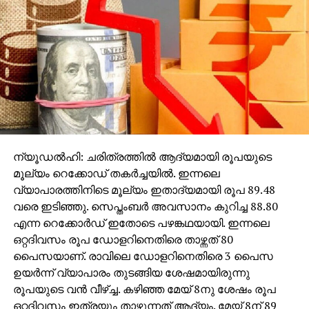
മുകളിലൂടെപോയത് കാണികള്‍ക്ക്
അവിശ്വസിനീയമായിരുന്നു. 62ാം മിനുറ്റില്‍ യുവതാരം
മുഹമ്മദ് ആക്വിബിന്റെ ക്രോസ് ഹെഡ്ഡറിലൂടെ
തെലങ്കാനയുടെ വലയിലേക്ക് തിരിച്ചുവിട്ട് പകരക്കാരന്‍
അര്‍ജുന്‍ ടുഡു ടീമിന്റെ ഗോള്‍ നേട്ടം മൂന്നാക്കി. 86ാം
മിനുറ്റില്‍ ബ്രിട്ടോയുടെ പാസുമായി മുന്നേറിയ
പകരക്കാരന്‍ മന്‍ദീപ് എസ് സിംഗ് ഉതിര്‍ത്ത ഷോട്ട്
ഗോളിയുടെ കയ്യില്‍ തട്ടി വലയുടെ വലതു മൂലയില്‍
വിശ്രമിച്ചു. വര്‍ദ്ധിതവീര്യത്തോടെ ചാമ്പ്യന്‍ ടീമിന്റെ
കളി പുറത്തെടുത്ത സര്‍വ്വീസസ് തുടരെ തെലങ്കാന
ന്യൂഡല്‍ഹി: ചരിത്രത്തില്‍ ആദ്യമായി രൂപയുടെ
ഗോള്‍ മുഖത്തേക്ക് ഇരച്ചുകയറി. അതേസമയം മുഹമ്മദ്
മൂല്യം റെക്കോഡ് തകര്‍ച്ചയില്‍. ഇന്നലെ
അബ്ദുല്‍ റഹ്മാനെ പിന്‍വലിച്ച് സയ്യിദ് ആബിദ്
വ്യാപാരത്തിനിടെ മൂല്യം ഇതാദ്യമായി രൂപ 89.48
ഹുസൈന്‍ റസ്‌വിയെ കളത്തിലെത്തിച്ച കോച്ച്
വരെ ഇടിഞ്ഞു. സെപ്തംബര്‍ അവസാനം കുറിച്ച 88.80
യോഗേഷ് മൗര്യയുടെ നീക്കം തെലങ്കാന മുന്നേറ്റനിരക്ക്
എന്ന റെക്കോര്‍ഡ് ഇതോടെ പഴങ്കഥയായി. ഇന്നലെ
കരുത്ത് പകര്‍ന്നു. ഒറ്റപ്പെട്ട മുന്നേറ്റങ്ങളിലൂടെ കളം
ഒറ്റദിവസം രൂപ ഡോളറിനെതിരെ താഴ്ന്നത് 80
നിറഞ്ഞ ആബിദ് ഹുസൈന്‍ മികച്ച ഷോട്ടുകളുതിര്‍ത്ത്
പൈസയാണ്. രാവിലെ ഡോളറിനെതിരെ 3 പൈസ
സര്‍വ്വീസസിനെ വിറപ്പിച്ചു.
ഉയര്‍ന്ന് വ്യാപാരം തുടങ്ങിയ ശേഷമായിരുന്നു
രൂപയുടെ വന്‍ വീഴ്ച്ച. കഴിഞ്ഞ മേയ് 8നു ശേഷം രൂപ
തൊണ്ണൂറാം മിനുറ്റില്‍ വലതുവിങില്‍ നിന്നുള്ള
ഒറ്റദിവസം ഇത്രയും താഴുന്നത് ആദ്യം. മേയ് 8ന് 89