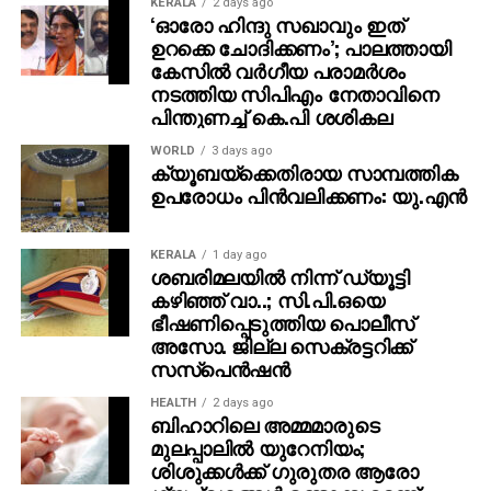
KERALA
2 days ago
‘ഓരോ ഹിന്ദു സഖാവും ഇത്
ഉറക്കെ ചോദിക്കണം’; പാലത്തായി
കേസിൽ വർഗീയ പരാമർശം
നടത്തിയ സിപിഎം നേതാവിനെ
പിന്തുണച്ച് കെ.പി ശശികല
WORLD
3 days ago
ക്യൂബയ്ക്കെതിരായ സാമ്പത്തിക
ഉപരോധം പിന്‍വലിക്കണം: യു.എന്‍
KERALA
1 day ago
ശബരിമലയില്‍ നിന്ന് ഡ്യൂട്ടി
കഴിഞ്ഞ് വാ..; സി.പി.ഒയെ
ഭീഷണിപ്പെടുത്തിയ പൊലീസ്
അസോ. ജില്ല സെക്രട്ടറിക്ക്
സസ്‌പെന്‍ഷന്‍
HEALTH
2 days ago
ബിഹാറിലെ അമ്മമാരുടെ
മുലപ്പാലിൽ യുറേനിയം;
ശിശുക്കൾക്ക് ​ഗുരുതര ആരോ​