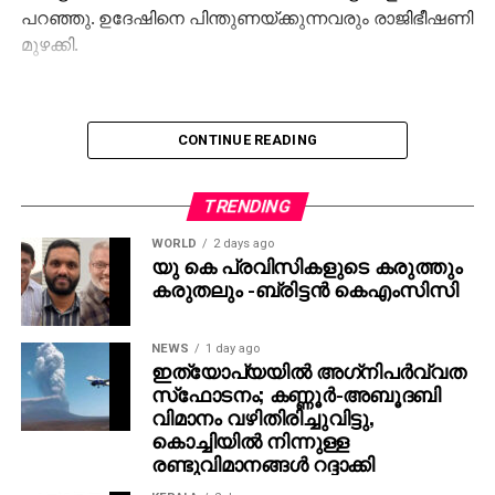
പറഞ്ഞു. ഉദേഷിനെ പിന്തുണയ്ക്കുന്നവരും രാജിഭീഷണി
മുഴക്കി.
CONTINUE READING
TRENDING
WORLD
2 days ago
യു കെ പ്രവിസികളുടെ കരുത്തും
കരുതലും -ബ്രിട്ടൻ കെഎംസിസി
NEWS
1 day ago
ഇത്യോപ്യയില്‍ അഗ്‌നിപര്‍വ്വത
സ്‌ഫോടനം; കണ്ണൂർ-അബൂദബി
വിമാനം വഴിതിരിച്ചുവിട്ടു,
കൊച്ചിയിൽ നിന്നുള്ള
രണ്ടുവിമാനങ്ങൾ റദ്ദാക്കി