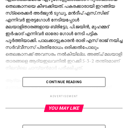
തെലങ്കാനയെ കീഴടക്കിയത്. പകരക്കാരായി ഇറങ്ങിയ
സ്‌ട്രൈക്കര്‍ അര്‍ജുന്‍ ടുഡു, മന്‍ദീപ് എസ്.സിങ്
എന്നിവര്‍ ഇരട്ടഗോള്‍ നേടിയപ്പോള്‍
മലയാളിതാരങ്ങളായ ബ്രിട്ടോ, പി.ജയിന്‍, മുഹമ്മദ്
ഇര്‍ഷാദ് എന്നിവര്‍ ഓരോ ഗോള്‍ നേടി പട്ടിക
പൂര്‍ത്തിയാക്കി. പാലക്കാട്ടുകാരന്‍ രാരി എസ് രാജ് നയിച്ച
സര്‍വ്വീസസ് പ്രതിരോധം ഒരിക്കല്‍പോലും
തെലങ്കാനക്ക് അവസരം നല്‍കിയില്ല. അഞ്ച് മലയാളി
താരങ്ങളെ ആദ്യഇലവനില്‍ ഇറക്കി 5-3-2 തന്ത്രമാണ്
നിലവിലെ ചാമ്പ്യന്‍മാര്‍ പരീക്ഷിച്ചത്.
ആദ്യപകുതിയുടെ ഇഞ്ച്വറി ടൈമിന്റെ
CONTINUE READING
മൂന്നാംമിനിറ്റില്‍ ലഭിച്ച കോര്‍ണര്‍ കിക്കില്‍ നിന്നാണ്
ആദ്യഗോളിന് വഴിയൊരുങ്ങിയത്. മലയാളി താരം പി.
ADVERTISEMENT
ജെയ്ന്‍ ആണ് സര്‍വീസസിന്റെ ഗോള്‍വേട്ടയ്ക്ക്
തുടക്കമിട്ടത്. ബോബിചന്ദിന്റെ കോര്‍ണര്‍ കിക്കില്‍ നിന്ന്
YOU MAY LIKE
നല്‍കിയ ഷോര്‍ട്ട് പാസ് ജെയ്ന്‍ മറിച്ചുനല്‍കി
പെനാല്‍റ്റി ബോക്‌സിനകത്തേക്ക് ഓടിയെത്തി.