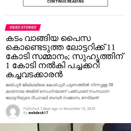
CONTINUE READING
ലിസ്റ്റിംഗുകള്‍ സൃഷ്ടിക്കപ്പെടുന്നു. ഇരകളോട്
വ്യക്തിഗത വിവരങ്ങള്‍ പങ്കിടാനും, ജോലി
പ്രോസസ്സിംഗ് ഫീസ് എന്ന പേരില്‍ പണം അടയ്ക്കാനും
ആവശ്യപ്പെടുന്നതാണ് സാധാരണ രീതി. ചിലര്‍
VIDEO STORIES
മാല്‍വെയര്‍ ഇന്‍സ്റ്റാള്‍ ചെയ്യാനോ ഡാറ്റ
കടം വാങ്ങിയ പൈസ
മോഷ്ടിക്കാനോ ലക്ഷ്യമിട്ടുള്ള വ്യാജ അഭിമുഖ
കൊണ്ടെടുത്ത ലോട്ടറിക്ക് 11
സോഫ്റ്റ്‌വെയറുകളും അയക്കുന്നു. ഇത്തരം തട്ടിപ്പുകള്‍
വ്യക്തികള്‍ക്കും സ്ഥാപനങ്ങള്‍ക്കും ഗുരുതരമായ
കോടി സമ്മാനം; സുഹൃത്തിന്
ഭീഷണിയാണെന്ന് ഗൂഗിള്‍ മുന്നറിയിപ്പ് നല്‍കി.
1 കോടി നല്‍കി പച്ചക്കറി
നിയമാനുസൃത തൊഴിലുടമകള്‍ ഒരിക്കലും സാമ്പത്തിക
കച്ചവടക്കാരന്‍
വിവരങ്ങളോ പേയ്‌മെന്റെ് ആവശ്യങ്ങളോ
ഉന്നയിക്കില്ലെന്നും ഉപയോക്താക്കള്‍ ഓണ്‍ലൈനില്‍
ജയ്പൂര്‍ ജില്ലയിലെ കോട്പുടി പട്ടണത്തില്‍ നിന്നുള്ള 38
കൂടുതല്‍ ജാഗ്രത പാലിക്കണമെന്നും ഗൂഗിള്‍
കാരനായ അമിത് സെഹ്‌റയാണ് പഞ്ചാബ് സംസ്ഥാന
വ്യക്തമാക്കി.
ലോട്ടറിയുടെ ദീപാവലി ബമ്പര്‍ സമ്മാനം നേടിയത്.
Published
7 days ago
on
November 10, 2025
By
webdesk17