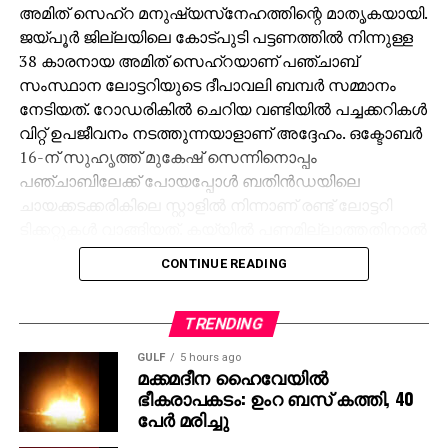
അമിത് സെഹ്‌റ മനുഷ്യസ്‌നേഹത്തിന്റെ മാതൃകയായി.
ജയ്പൂര്‍ ജില്ലയിലെ കോട്പുടി പട്ടണത്തില്‍ നിന്നുള്ള
38 കാരനായ അമിത് സെഹ്‌റയാണ് പഞ്ചാബ്
സംസ്ഥാന ലോട്ടറിയുടെ ദീപാവലി ബമ്പര്‍ സമ്മാനം
നേടിയത്. റോഡരികില്‍ ചെറിയ വണ്ടിയില്‍ പച്ചക്കറികള്‍
വിറ്റ് ഉപജീവനം നടത്തുന്നയാളാണ് അദ്ദേഹം. ഒക്ടോബര്‍
16-ന് സുഹൃത്ത് മുകേഷ് സെന്നിനൊപ്പം
പഞ്ചാബിലേക്ക് പോയപ്പോള്‍ ബതിന്‍ഡയിലെ
ചായക്കടക്കരികിലെ സ്റ്റാളില്‍ നിന്നാണ് രണ്ട് ലോട്ടറി
ടിക്കറ്റുകള്‍ വാങ്ങിയത്. കയ്യില്‍ പണമില്ലാത്തതിനാല്‍
മുകേഷിനോട് 1000 രൂപ കടം വാങ്ങുകയായിരുന്നു.
CONTINUE READING
ഒക്ടോബര്‍ 31ന് രാത്രി 10 മണിക്ക് മുകേഷിന്റെ ഫോണ്‍
കോളിലൂടെയാണ് 11 കോടിയുടെ ജാക്ക്‌പോട്ട്
അടിച്ചതറിയുന്നത്. രണ്ടാമത്തെ ടിക്കറ്റിനും 1000 രൂപ
TRENDING
സമ്മാനമായി ലഭിച്ചു. ലോട്ടറി അടിച്ച വിവരം
GULF
5 hours ago
അറിഞ്ഞപ്പോള്‍ ആദ്യം ഓര്‍ത്തത് സുഹൃത്ത്
മക്കമദീന ഹൈവേയില്‍
ഭീകരാപകടം: ഉംറ ബസ് കത്തി, 40
മുകേഷിനെയായിരുന്നു. അദ്ദേഹത്തിന്റെ രണ്ട്
പേര്‍ മരിച്ചു
പെണ്‍മക്കള്‍ക്ക് 50 ലക്ഷം രൂപ വീതം ആകെ ഒരു കോടി
നല്‍കുമെന്ന് അമിത് പറഞ്ഞു. ‘ പഞ്ചാബിലേക്ക്