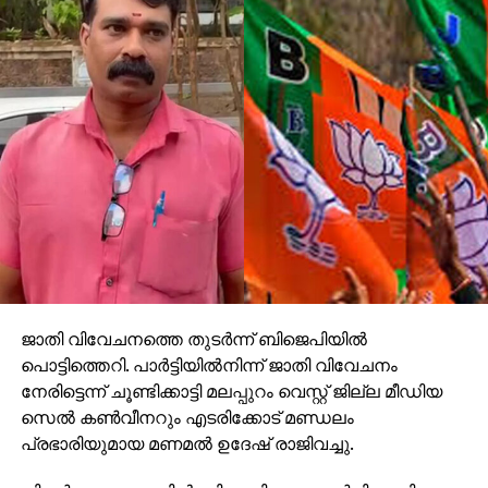
രാഷ്ട്രീയ പ്രേരിതമാണെന്നതിന് തെളിവായി.
പ്രതിഭാഗത്തിനു വേണ്ടി അഡ്വ: പി.വി മനാഫ്
ഹാജരായി.
RELATED TOPICS:
UP NEXT
സോളാര്‍ കേസ്: സരിതക്കും ബിജുവിനും മൂന്നു
വര്‍ഷം തടവ്
DON'T MISS
എ.പി മുഹമ്മദ് മുസ്‌ല്യാര്‍ക്ക്
ജനസഹസ്രങ്ങളുടെ യാത്രാമൊഴി
ജാതി വിവേചനത്തെ തുടര്‍ന്ന് ബിജെപിയില്‍
പൊട്ടിത്തെറി. പാര്‍ട്ടിയില്‍നിന്ന് ജാതി വിവേചനം
നേരിട്ടെന്ന് ചൂണ്ടിക്കാട്ടി മലപ്പുറം വെസ്റ്റ് ജില്ല മീഡിയ
സെല്‍ കണ്‍വീനറും എടരിക്കോട് മണ്ഡലം
പ്രഭാരിയുമായ മണമല്‍ ഉദേഷ് രാജിവച്ചു.