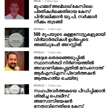
INDIA
2 days ago
വരാന്‍പോലും 8,000 രൂപ കടം വാങ്ങിയിരുന്നു. അത്
മുഹമ്മദ് അഖ്‌ലാഖ് കേസിലെ
പ്രതികള്‍ക്കെതിരായ കേസ്
ഇപ്പോള്‍ തിരിച്ചടക്കും. കോടിപതിയായെങ്കിലും ഞാന്‍
പിന്‍വലിക്കാന്‍ യു.പി. സര്‍ക്കാര്‍
പഴയപോലെ കച്ചവടം തുടരും. ഭാര്യയുടെ ആഗ്രഹം
നീക്കം തുടങ്ങി
പോലെ സ്ഥലം വാങ്ങി വീട് പണിയും ‘ എന്നതായിരുന്നു
അമിതിന്റെ പ്രതികരണം. സാധാരണ മനുഷ്യന്റെ
KERALA
2 days ago
500 രൂപയുടെ കള്ളനോട്ടുകളുമായി
മനോഹരമായ പങ്കുവെക്കലാണ് ഇപ്പോള്‍ സോഷ്യല്‍
വിദ്യാര്‍ത്ഥികള്‍ ഉള്‍പ്പെടെ
മീഡിയയില്‍ ചര്‍ച്ചയായിരിക്കുന്നത്.
അഞ്ചുപേര്‍ അറസ്റ്റില്‍
KERALA
2 days ago
തദ്ദേശ തെരഞ്ഞെടുപ്പില്‍
സ്ഥാനാര്‍ത്ഥി നിര്‍ണയത്തില്‍
അവഗണിക്കപ്പെട്ടതില്‍ മനംനൊന്ത്
ആര്‍എസ്എസ് പ്രവര്‍ത്തകന്‍
ആത്മഹത്യ ചെയ്തു
KERALA
2 days ago
സഹപ്രവര്‍ത്തകയെ പീഡിപ്പിക്കാന്‍
ശ്രമിച്ച പൊലീസ്
അസോസിയേഷന്‍
നേതാവിനെതിരെ കേസ്