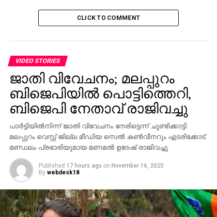
കൊടി നാട്ടി എന്നതായിരുന്നു കേസ്.
CLICK TO COMMENT
രണ്ടില്‍ കൂടുതല്‍ പേര്‍ സംഘം ചേരല്‍,
അതിക്രമിച്ചുകടക്കല്‍ എന്നീ വകുപ്പുകളും എയര്‍ക്രാഫ്റ്റ്
ആക്ടിന്റെ വിവിധ വകുപ്പുകളും അനുസരിച്ചായിരുന്നു
പ്രതികള്‍കെതിരെ കേസ് രജിസ്തര്‍ ചെയ്തിരുന്നത്.
VIDEO STORIES
2004ല്‍ കൊണ്ടോട്ടി പൊലീസ് രജിസ്റ്റര്‍ ചെയ്ത
ജാതി വിവേചനം; മലപ്പുറം
കേസില്‍ പ്രതികളായവര്‍ക്ക് മലപ്പുറം ജുഡീഷ്യല്‍
ബിജെപിയില്‍ പൊട്ടിത്തെറി,
ഒന്നാം ക്ലാസ് മജിസ്‌ട്രേറ്റ് കോടതിയില്‍ നിന്നും
ബിജെപി നേതാവ് രാജിവച്ചു
അഡ്വ.യു.എ ലത്തീഫായിരുന്നു ജാമ്യം
നേടിക്കൊടുത്തത്.
പാര്‍ട്ടിയില്‍നിന്ന് ജാതി വിവേചനം നേരിട്ടെന്ന് ചൂണ്ടിക്കാട്ടി
മലപ്പുറം വെസ്റ്റ് ജില്ല മീഡിയ സെല്‍ കണ്‍വീനറും എടരിക്കോട്
തുടര്‍ന്ന് രണ്ട് വര്‍ഷത്തിന് ശേഷം മഞ്ചേരി ഒന്നാം
മണ്ഡലം പ്രഭാരിയുമായ മണമല്‍ ഉദേഷ് രാജിവച്ചു.
ക്ലാസ് ജുഡീഷ്യല്‍ മജിസ്‌ട്രേറ്റ് കോടതിയിലേക്ക്
കേസ് മാറ്റുകയായിരുന്നു. ഇത്തരത്തില്‍ 12 വര്‍ഷത്തെ
Published
17 hours ago
on
November 16, 2025
നിയമ പോരാട്ടത്തിനൊടുവിലാണ് കുറ്റാരോപിതരെ
By
webdesk18
വെറുതെ വിടുന്നത്.കേസില്‍ പരാതി നല്‍കുന്നതിനുള്ള
കാലതാമസവും, സി.ആര്‍.പി.എഫ് ജവാന്‍മാര്‍
പ്രതികളെ തിരിച്ചറിയാന്‍ സാധിക്കാത്തതും കേസ്