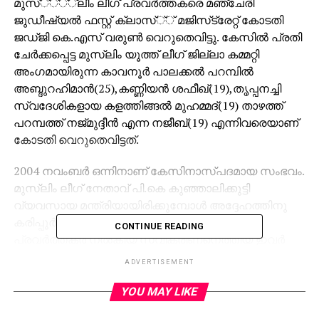
മുസ്്്്്ലീം ലീഗ് പ്രവര്‍ത്തകരെ മഞ്ചേരി
ജുഡീഷ്യല്‍ ഫസ്റ്റ് ക്ലാസ്്് മജിസ്‌ട്രേറ്റ് കോടതി
ജഡ്ജി കെ.എസ് വരുണ്‍ വെറുതെവിട്ടു. കേസില്‍ പ്രതി
ചേര്‍ക്കപ്പെട്ട മുസ്‌ലിം യൂത്ത് ലീഗ് ജില്ലാ കമ്മറ്റി
അംഗമായിരുന്ന കാവനൂര്‍ പാലക്കല്‍ പറമ്പില്‍
അബ്ദുറഹിമാന്‍(25),കണ്ണിയന്‍ ശഫീഖ്(19),തൃപ്പനച്ചി
സ്വദേശികളായ കളത്തിങ്ങല്‍ മുഹമ്മദ്(19) താഴത്ത്
പറമ്പത്ത് നജ്മുദ്ദീന്‍ എന്ന നജീബ്(19) എന്നിവരെയാണ്
കോടതി വെറുതെവിട്ടത്.
2004 നവംബര്‍ ഒന്നിനാണ് കേസിനാസ്പദമായ സംഭവം.
മുസ്‌ലിം ലീഗ് നേതാവ് പി.കെ കുഞ്ഞാലിക്കുട്ടി
വ്യവസായ മന്ത്രിയായിരിക്കുമ്പോള്‍ അദ്ദേഹത്തിനു
കരിപ്പൂര്‍ എയര്‍പ്പോര്‍ട്ടില്‍ മുസ്്്്്ലീം ലീഗ്
CONTINUE READING
പ്രവര്‍ത്തകര്‍ നല്‍കിയ സ്വീകരിണനെത്തിയ ഇവര്‍
നിരോധിതമേഖലയില്‍ കടന്നു ഡൊമസ്റ്റിക്ക്
ADVERTISEMENT
ടെര്‍മിനലില്‍ അതിക്രമിച്ചുകയറി കെട്ടിടത്തിന്റെ
മേല്‍കൂരയില്‍ സ്ഥാപിച്ച ഇന്ത്യന്‍ എയര്‍ലൈന്‍
YOU MAY LIKE
കമ്മ്യൂണിക്കേഷന്‍ ആന്റീനയില്‍ മുസ്‌ലിം ലീഗിന്റെ