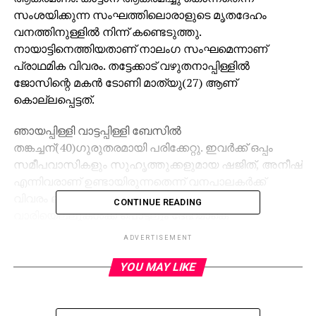
സംശയിക്കുന്ന സംഘത്തിലൊരാളുടെ മൃതദേഹം
വനത്തിനുള്ളില്‍ നിന്ന് കണ്ടെടുത്തു.
നായാട്ടിനെത്തിയതാണ് നാലംഗ സംഘമെന്നാണ്
പ്രാഥമിക വിവരം. തട്ടേക്കാട് വഴുതനാപ്പിള്ളില്‍
ജോസിന്റെ മകന്‍ ടോണി മാത്യു(27) ആണ്
കൊല്ലപ്പെട്ടത്.
ഞായപ്പിള്ളി വാട്ടപ്പിള്ളി ബേസില്‍
തങ്കച്ചന്(40)ഗുരുതരമായി പരിക്കേറ്റു. ഇവര്‍ക്ക് ഒപ്പം
സമീപവാസികളും സുഹൃത്തുക്കളുമായ ഷജിത്, അനീഷ്
എന്നിവരാണ് ഉണ്ടായിരുന്നതെന്ന് വനപാലകര്‍ക്ക്
വിവരം ലഭിച്ചിട്ടുണ്ട്. ഇവര്‍ രക്ഷപ്പെട്ടു.
CONTINUE READING
വാരിയെല്ലുകള്‍ക്ക് പൊട്ടലും ദേഹമാകെ
ചതവുമേറ്റനിലയില്‍ ബേസിലിനെ ആലുവ രാജഗിരി
ADVERTISEMENT
ആശുപത്രിയില്‍ പ്രവേശിപ്പിച്ചു. ബുധനാഴ്ച രാത്രി
8.30 ഓടെയാണ് ഇവര്‍ കാട്ടാന കൂട്ടത്തിന്റെ
YOU MAY LIKE
അക്രമണത്തിനിരയായതെന്നാണ് കരുതുന്നത്. രാത്രി
12.45 ഓടെയാണ് ടോണിയുടെ മൃതദേഹം