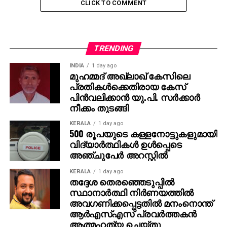
കോതമംഗലത്ത് സ്വകാര്യ ആസ്പത്രിയില്‍
CLICK TO COMMENT
എത്തിച്ചത്. രണ്ട് കാട്ടാനകളാണ് ഒരുമിച്ച്
ആക്രമിച്ചതെന്നാണ് രക്ഷപ്പെട്ടവരില്‍ നിന്ന് നാട്ടുകാര്‍ക്ക്
ലഭിച്ച വിവരം.
TRENDING
കാലുകള്‍ ചതഞ്ഞൊടിഞ്ഞും ദേഹമാസകലം രക്തം
INDIA
1 day ago
പടര്‍ന്ന നിലയുമാണ് ടോണിയുടെ ജഡം കാണപ്പെട്ടത്.
മുഹമ്മദ് അഖ്‌ലാഖ് കേസിലെ
കാലില്‍ വെടിയേറ്റതുപോലുള്ള മുറിവ്
പ്രതികള്‍ക്കെതിരായ കേസ്
കാണപ്പെടുന്നുണ്ട്. സംഭവത്തില്‍ ദുരൂഹതയുണ്ടെന്നും
പിന്‍വലിക്കാന്‍ യു.പി. സര്‍ക്കാര്‍
നീക്കം തുടങ്ങി
പൊലീസ് വിശദമായ അന്വേഷണം നടത്തണമെന്നും
ഇരുവരുടെയും ബന്ധുക്കള്‍ ആവശ്യപ്പെട്ടിട്ടുണ്ട്.
KERALA
1 day ago
500 രൂപയുടെ കള്ളനോട്ടുകളുമായി
ആന തുമ്പികൈയിലെടുത്ത് ബേസിലിനെ
വിദ്യാര്‍ത്ഥികള്‍ ഉള്‍പ്പെടെ
അഞ്ചുപേര്‍ അറസ്റ്റില്‍
ചുഴറ്റിയെറിയുകയായിരുന്നെന്നും ടോണിയെ
ചവിട്ടുകയായിരുന്നെന്നുമാണ് രക്ഷപ്പെട്ട
KERALA
1 day ago
സുഹൃത്തുക്കള്‍ നല്‍കുന്ന വിവരം. അതേസമയം
തദ്ദേശ തെരഞ്ഞെടുപ്പില്‍
ടോണിയുടെ തുടയില്‍ കാണപ്പെട്ട മുറിവ് കൂടുതല്‍
സ്ഥാനാര്‍ത്ഥി നിര്‍ണയത്തില്‍
അവഗണിക്കപ്പെട്ടതില്‍ മനംനൊന്ത്
ദുരൂഹതക്ക് കാരണമായിട്ടുണ്ട്. കാട്ടാന ആക്രമിക്കപ്പെട്ട
ആര്‍എസ്എസ് പ്രവര്‍ത്തകന്‍
സമയത്ത് തോക്ക് പൊട്ടി വെടിയുണ്ട
ആത്മഹത്യ ചെയ്തു