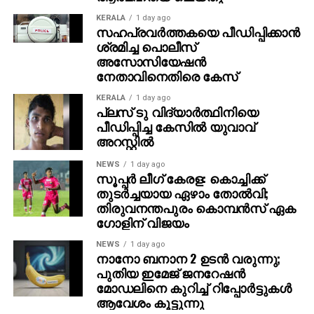
തുളഞ്ഞുകയറിയതാണ് മുറിവെന്നും സംശയിക്കുന്നുണ്ട്.
സംഭവ സ്ഥലത്ത് രക്തം തളം കെട്ടികിടപ്പുണ്ട്. തട്ടേക്കാട്
KERALA
1 day ago
സഹപ്രവര്‍ത്തകയെ പീഡിപ്പിക്കാന്‍
ഞായപ്പിള്ളിയില്‍ നിന്ന് മൂന്നു കിലോമീറ്റര്‍ അകലെ
ശ്രമിച്ച പൊലീസ്
ഉള്‍വനത്തിലാണ് സംഭവം. കോതമംഗലം ഗവണ്‍മെന്റ്
അസോസിയേഷന്‍
ആശുപത്രി മോര്‍ച്ചറിയില്‍ ഇന്‍ക്വസ്റ്റ് നടപടികള്‍
നേതാവിനെതിരെ കേസ്
പൂര്‍ത്തീകരിച്ച ശേഷം ടോണിയുടെ മൃതദേഹം ആലപ്പുഴ
KERALA
1 day ago
മെഡിക്കല്‍ കോളജിലേക്ക് മാറ്റി. മുവാറ്റുപുഴ
പ്ലസ് ടു വിദ്യാര്‍ത്ഥിനിയെ
ഡിവൈ.എസ്.പി.കെ ബിജുമോന്‍ സംഭവസ്ഥലം
പീഡിപ്പിച്ച കേസില്‍ യുവാവ്
സന്ദര്‍ശിച്ചു.
അറസ്റ്റില്‍
കുട്ടമ്പുഴ എസ് ഐ പി.ജംഷീദിന്റെ
NEWS
1 day ago
സൂപ്പര്‍ ലീഗ് കേരള: കൊച്ചിക്ക്
നേതൃത്വത്തിലായിരുന്നു ഇന്‍ക്വസ്റ്റ്
തുടര്‍ച്ചയായ ഏഴാം തോല്‍വി;
പൂര്‍ത്തിയാക്കിയത്. ടോണി മാത്യുവിന്റെ സംസ്‌കാരം
തിരുവനന്തപുരം കൊമ്പന്‍സ് ഏക
ഇന്ന് ഉച്ചക്ക് 2 ന് ഞായപ്പിളളി സെന്റ് ആന്റണീസ് പള്ളി
ഗോളിന് വിജയം
സെമിത്തേരികില്‍. മാതാവ്: ഏലിക്കുട്ടി (സെലിന്‍)
NEWS
1 day ago
കോതമംഗലം തോട്ടുങ്കല്‍ കുടുംബാംഗമാണ്. സഹോദരി
നാനോ ബനാന 2 ഉടന്‍ വരുന്നു;
സ്മിത.
പുതിയ ഇമേജ് ജനറേഷന്‍
മോഡലിനെ കുറിച്ച് റിപ്പോര്‍ട്ടുകള്‍
ആവേശം കൂട്ടുന്നു
RELATED TOPICS: