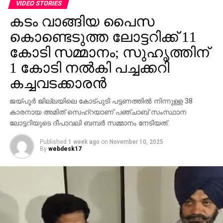
ആവശ്യപ്പെടുന്നതാണ് സാധാരണ രീതി. ചിലര്‍
VIDEO STORIES
മാല്‍വെയര്‍ ഇന്‍സ്റ്റാള്‍ ചെയ്യാനോ ഡാറ്റ
കടം വാങ്ങിയ പൈസ
മോഷ്ടിക്കാനോ ലക്ഷ്യമിട്ടുള്ള വ്യാജ അഭിമുഖ
കൊണ്ടെടുത്ത ലോട്ടറിക്ക് 11
സോഫ്റ്റ്‌വെയറുകളും അയക്കുന്നു. ഇത്തരം തട്ടിപ്പുകള്‍
വ്യക്തികള്‍ക്കും സ്ഥാപനങ്ങള്‍ക്കും ഗുരുതരമായ
കോടി സമ്മാനം; സുഹൃത്തിന്
ഭീഷണിയാണെന്ന് ഗൂഗിള്‍ മുന്നറിയിപ്പ് നല്‍കി.
1 കോടി നല്‍കി പച്ചക്കറി
നിയമാനുസൃത തൊഴിലുടമകള്‍ ഒരിക്കലും സാമ്പത്തിക
കച്ചവടക്കാരന്‍
വിവരങ്ങളോ പേയ്‌മെന്റെ് ആവശ്യങ്ങളോ
ഉന്നയിക്കില്ലെന്നും ഉപയോക്താക്കള്‍ ഓണ്‍ലൈനില്‍
ജയ്പൂര്‍ ജില്ലയിലെ കോട്പുടി പട്ടണത്തില്‍ നിന്നുള്ള 38
കൂടുതല്‍ ജാഗ്രത പാലിക്കണമെന്നും ഗൂഗിള്‍
കാരനായ അമിത് സെഹ്‌റയാണ് പഞ്ചാബ് സംസ്ഥാന
വ്യക്തമാക്കി.
ലോട്ടറിയുടെ ദീപാവലി ബമ്പര്‍ സമ്മാനം നേടിയത്.
Published
1 week ago
on
November 10, 2025
By
webdesk17