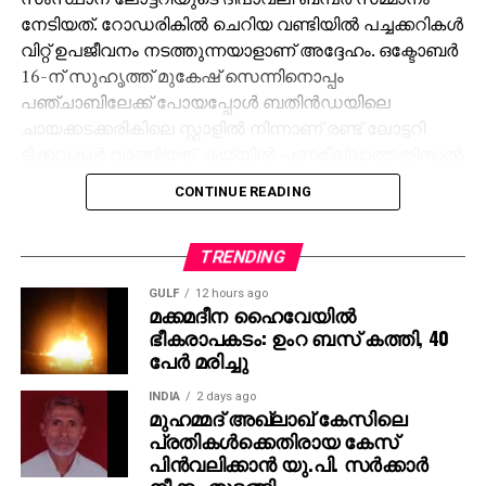
നേടിയത്. റോഡരികില്‍ ചെറിയ വണ്ടിയില്‍ പച്ചക്കറികള്‍
വിറ്റ് ഉപജീവനം നടത്തുന്നയാളാണ് അദ്ദേഹം. ഒക്ടോബര്‍
16-ന് സുഹൃത്ത് മുകേഷ് സെന്നിനൊപ്പം
പഞ്ചാബിലേക്ക് പോയപ്പോള്‍ ബതിന്‍ഡയിലെ
ചായക്കടക്കരികിലെ സ്റ്റാളില്‍ നിന്നാണ് രണ്ട് ലോട്ടറി
ടിക്കറ്റുകള്‍ വാങ്ങിയത്. കയ്യില്‍ പണമില്ലാത്തതിനാല്‍
മുകേഷിനോട് 1000 രൂപ കടം വാങ്ങുകയായിരുന്നു.
CONTINUE READING
ഒക്ടോബര്‍ 31ന് രാത്രി 10 മണിക്ക് മുകേഷിന്റെ ഫോണ്‍
കോളിലൂടെയാണ് 11 കോടിയുടെ ജാക്ക്‌പോട്ട്
അടിച്ചതറിയുന്നത്. രണ്ടാമത്തെ ടിക്കറ്റിനും 1000 രൂപ
TRENDING
സമ്മാനമായി ലഭിച്ചു. ലോട്ടറി അടിച്ച വിവരം
GULF
12 hours ago
അറിഞ്ഞപ്പോള്‍ ആദ്യം ഓര്‍ത്തത് സുഹൃത്ത്
മക്കമദീന ഹൈവേയില്‍
ഭീകരാപകടം: ഉംറ ബസ് കത്തി, 40
മുകേഷിനെയായിരുന്നു. അദ്ദേഹത്തിന്റെ രണ്ട്
പേര്‍ മരിച്ചു
പെണ്‍മക്കള്‍ക്ക് 50 ലക്ഷം രൂപ വീതം ആകെ ഒരു കോടി
നല്‍കുമെന്ന് അമിത് പറഞ്ഞു. ‘ പഞ്ചാബിലേക്ക്
INDIA
2 days ago
വരാന്‍പോലും 8,000 രൂപ കടം വാങ്ങിയിരുന്നു. അത്
മുഹമ്മദ് അഖ്‌ലാഖ് കേസിലെ
പ്രതികള്‍ക്കെതിരായ കേസ്
ഇപ്പോള്‍ തിരിച്ചടക്കും. കോടിപതിയായെങ്കിലും ഞാന്‍
പിന്‍വലിക്കാന്‍ യു.പി. സര്‍ക്കാര്‍
പഴയപോലെ കച്ചവടം തുടരും. ഭാര്യയുടെ ആഗ്രഹം
നീക്കം തുടങ്ങി