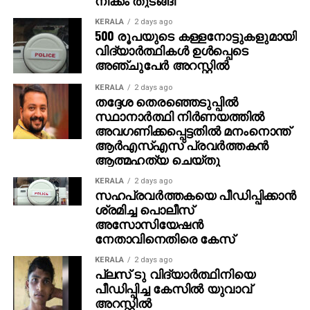
പോലെ സ്ഥലം വാങ്ങി വീട് പണിയും ‘ എന്നതായിരുന്നു
അമിതിന്റെ പ്രതികരണം. സാധാരണ മനുഷ്യന്റെ
KERALA
2 days ago
500 രൂപയുടെ കള്ളനോട്ടുകളുമായി
മനോഹരമായ പങ്കുവെക്കലാണ് ഇപ്പോള്‍ സോഷ്യല്‍
വിദ്യാര്‍ത്ഥികള്‍ ഉള്‍പ്പെടെ
മീഡിയയില്‍ ചര്‍ച്ചയായിരിക്കുന്നത്.
അഞ്ചുപേര്‍ അറസ്റ്റില്‍
KERALA
2 days ago
തദ്ദേശ തെരഞ്ഞെടുപ്പില്‍
സ്ഥാനാര്‍ത്ഥി നിര്‍ണയത്തില്‍
അവഗണിക്കപ്പെട്ടതില്‍ മനംനൊന്ത്
ആര്‍എസ്എസ് പ്രവര്‍ത്തകന്‍
ആത്മഹത്യ ചെയ്തു
KERALA
2 days ago
സഹപ്രവര്‍ത്തകയെ പീഡിപ്പിക്കാന്‍
ശ്രമിച്ച പൊലീസ്
അസോസിയേഷന്‍
നേതാവിനെതിരെ കേസ്
KERALA
2 days ago
പ്ലസ് ടു വിദ്യാര്‍ത്ഥിനിയെ
പീഡിപ്പിച്ച കേസില്‍ യുവാവ്
അറസ്റ്റില്‍