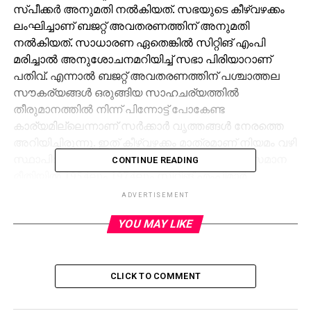
സ്പീക്കര്‍ അനുമതി നല്‍കിയത്. സഭയുടെ കീഴ്‌വഴക്കം
ലംഘിച്ചാണ് ബജറ്റ് അവതരണത്തിന് അനുമതി
നല്‍കിയത്. സാധാരണ ഏതെങ്കില്‍ സിറ്റിങ് എംപി
മരിച്ചാല്‍ അനുശോചനമറിയിച്ച് സഭാ പിരിയാറാണ്
പതിവ്. എന്നാല്‍ ബജറ്റ് അവതരണത്തിന് പശ്ചാത്തല
സൗകര്യങ്ങള്‍ ഒരുങ്ങിയ സാഹചര്യത്തില്‍
തീരുമാനത്തില്‍ നിന്ന് പിന്നോട്ട് പോകേണ്ട
കാര്യമില്ലെന്നാണ് സര്‍ക്കാര്‍ വൃത്തങ്ങള്‍ നേരത്തെ
അറിയിച്ചിരുന്നു. ഇത് കീഴ്‌വഴക്കം മാത്രമാണ് നിയമം വഴി
സ്ഥാപിതമായതല്ലെന്നും സര്‍ക്കാര്‍ നിലപാട്. സമാന
CONTINUE READING
രീതിയില്‍ 1954ലും 1974ലും സിറ്റിങ് എംപിമാര്‍
മരിച്ചപ്പോള്‍ ബജറ്റ് അവതരിപ്പിച്ചിരുന്നുവെന്നും സര്‍ക്കാര്‍
ADVERTISEMENT
ചൂണ്ടിക്കാട്ടുന്നു.
YOU MAY LIKE
RELATED TOPICS:
UP NEXT
CLICK TO COMMENT
സമുദായത്തിനും രാജ്യത്തിനും സമര്‍പ്പിച്ച
ജീവിതം