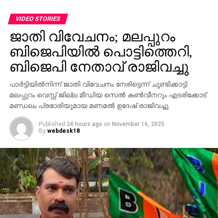
DON'T MISS
ഇ. അഹമ്മദ്: ചിത്രങ്ങളിലൂടെ
VIDEO STORIES
ജാതി വിവേചനം; മലപ്പുറം
ബിജെപിയില്‍ പൊട്ടിത്തെറി,
ബിജെപി നേതാവ് രാജിവച്ചു
പാര്‍ട്ടിയില്‍നിന്ന് ജാതി വിവേചനം നേരിട്ടെന്ന് ചൂണ്ടിക്കാട്ടി
മലപ്പുറം വെസ്റ്റ് ജില്ല മീഡിയ സെല്‍ കണ്‍വീനറും എടരിക്കോട്
മണ്ഡലം പ്രഭാരിയുമായ മണമല്‍ ഉദേഷ് രാജിവച്ചു.
Published
24 hours ago
on
November 16, 2025
By
webdesk18