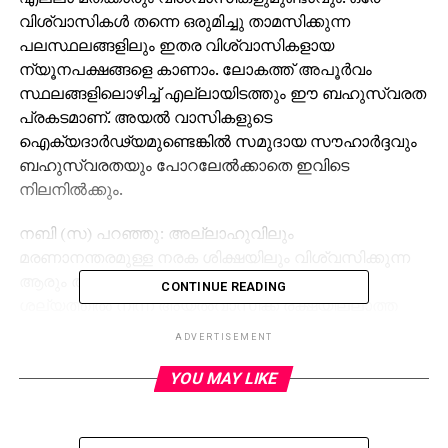
വിശ്വാസികള്‍ തന്നെ ഒരുമിച്ചു താമസിക്കുന്ന
പലസ്ഥലങ്ങളിലും ഇതര വിശ്വാസികളായ
ന്യൂനപക്ഷങ്ങളെ കാണാം. ലോകത്ത് അപൂര്‍വം
സ്ഥലങ്ങളിലൊഴിച്ച് എല്ലായിടത്തും ഈ ബഹുസ്വരത
പ്രകടമാണ്. അയല്‍ വാസികളുടെ
ഐക്യദാര്‍ഢ്യമുണ്ടെങ്കില്‍ സമുദായ സൗഹാര്‍ദ്ദവും
ബഹുസ്വരതയും പോറലേല്‍ക്കാതെ ഇവിടെ
നിലനില്‍ക്കും.
നബി (സ) പറഞ്ഞു: അല്ലാഹുവിലും
മരണാനന്തരമുള്ള നരക ശിക്ഷയിലും വിശ്വസിക്കുന്ന
ആരും അയല്‍വാസിയെ ഉപദ്രവിക്കരുത്. തന്റെ
CONTINUE READING
ശല്യത്തില്‍ നിന്ന് അയല്‍വാസിക്ക് രക്ഷയില്ലാത്ത
ആര്‍ക്കും തന്നെ യഥാര്‍ത്ഥ വിശ്വാസിയാകാന്‍
ADVERTISEMENT
കഴിയില്ല. തനിക്കെന്താണ് ഇഷ്ടപ്പെട്ടത് അത് തന്റെ
അയല്‍വാസിക്കും ഇഷ്ടപ്പെടാതെ നിങ്ങളില്‍ ഒരാള്‍ക്കും
YOU MAY LIKE
സത്യവിശ്വാസിയാവാന്‍ കഴിയില്ല. നബി (സ)
പറഞ്ഞു: അയല്‍വാസിയുടെ കാര്യത്തില്‍ ജിബ്‌രീല്‍