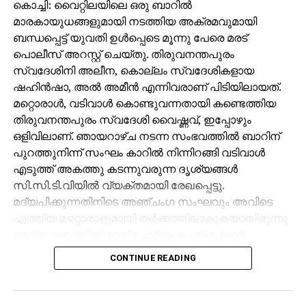
മണ്ണായി പുനരുജ്ജീവിപ്പിക്കപ്പെടുന്ന മനുഷ്യന്
കൊച്ചി: വൈറ്റിലയിലെ ഒരു ബാറില്‍
എന്തെല്ലാം അവകാശങ്ങളാണ് വകവെച്ചു
മാരകായുധങ്ങളുമായി നടത്തിയ അക്രമവുമായി
നല്‍കുന്നത്? കിതാബ് കയ്യില്‍ കൊടുക്കുന്നു. നന്മയും
ബന്ധപ്പെട്ട് യുവതി ഉള്‍പ്പെടെ മൂന്നു പേരെ മരട്
തിന്മയും വേര്‍തിരിച്ച് തൂക്കുന്നു. അവയവങ്ങളെക്കൊണ്ട്
പൊലീസ് അറസ്റ്റ് ചെയ്തു. തിരുവനന്തപുരം
സംസാരിപ്പിക്കുന്നു. മനുഷ്യനെ തന്നെ എല്ലാം
സ്വദേശിനി അലീന, കൊല്ലം സ്വദേശികളായ
ബോധ്യപ്പെടുത്തിയ ശേഷമാണ് നരകത്തിലോ
ഷഹിന്‍ഷാ, അല്‍ അമീന്‍ എന്നിവരാണ് പിടിയിലായത്.
സ്വര്‍ഗത്തിലോ പ്രവേശിപ്പിക്കുന്നത്.
മറ്റൊരാള്‍, വടിവാള്‍ കൊണ്ടുവന്നതായി കണ്ടെത്തിയ
ഇതൊന്നുമില്ലാതെ നേരെ നരകത്തിലേക്ക്
തിരുവനന്തപുരം സ്വദേശി വൈഷ്ണവ്, ഇപ്പോഴും
വലിച്ചെറിയുകയോ സ്വര്‍ഗത്തില്‍
ഒളിവിലാണ്. ഞായറാഴ്ച നടന്ന സംഭവത്തില്‍ ബാറിന്
പ്രവേശിപ്പിക്കുകയോ ചെയ്യാന്‍ അല്ലാഹുവിന്
പുറത്തുനിന്ന് സംഘം കാറില്‍ നിന്നിറങ്ങി വടിവാള്‍
സാധിക്കില്ലേ? എന്നാല്‍ അങ്ങനെയല്ല; അല്ലാഹു
എടുത്ത് അകത്തു കടന്നുവരുന്ന ദൃശ്യങ്ങള്‍
നീതിമാനാണ്. മനുഷ്യരോടും നീതി പിന്തുടരാനാണ്
സി.സി.ടി.വിയില്‍ വ്യക്തമായി രേഖപ്പെട്ടു.
അല്ലാഹു കല്‍പ്പിക്കുന്നത്.
മദ്യപിക്കുന്നതിനിടെ അഞ്ചംഗ സംഘവും അവിടെ
എത്തിയ മറ്റൊരാളുമായി തര്‍ക്കത്തിലാകുകയായിരുന്നു
വിശാല ഐക്യത്തെ തള്ളിപ്പറയുന്ന
ആദ്യ ഘട്ടത്തില്‍. ഇത് ചോദ്യം ചെയ്ത ബാര്‍
ഭീകരസംഘടനകളുടെ മറ്റൊരു വാദം പ്രതികാരം
ജീവനക്കാരുമായി സംഘര്‍ഷം ശക്തമായി. പ്രതികളുടെ
CONTINUE READING
ചെയ്യണ്ടേ എന്നാണ്. നീതിനിര്‍വഹണത്തിന് ഏത്
സംഘം ആദ്യം ബാറില്‍ നിന്ന് പുറത്തുപോയെങ്കിലും,
രാജ്യത്തും നിയമ സംവിധാനങ്ങളുണ്ട്. ആ വഴിയാണ്
അലീനയും കൂട്ടരും കുറച്ച് സമയത്തിനുശേഷം
പിന്തുടരേണ്ടത്. പീഡിപ്പിച്ചവരോടും മര്‍ദ്ദിച്ചവരോടും
വടിവാളുമായി തിരികെ എത്തി. തുടര്‍ന്ന് ബാര്‍