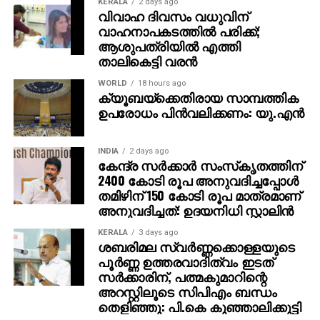
KERALA
2 days ago
വിവാഹ ദിവസം വധുവിന്
ജനാധിപത്യ രാഷ്ട്രത്തില്‍, രാഷ്ട്രീയമായി
വാഹനാപകടത്തില്‍ പരിക്ക്;
ശക്തിയാര്‍ജ്ജിച്ച് ബാലറ്റ് പേപ്പറിലൂടെയാണ് സ്വത്വം
ആശുപത്രിയില്‍ എത്തി
വെളിപ്പെടുത്തേണ്ടത്. വോട്ടിങില്‍ നിന്നു വിട്ടു നിന്നാല്‍
താലികെട്ടി വരന്‍
നമ്മുടെ ശബ്ദത്തിന് യാതൊരു പ്രസക്തിയും
ഉണ്ടാവില്ല. അസംബ്ലിയിലും പാര്‍ലിമെന്റിലുമാണ്
WORLD
18 hours ago
ക്യൂബയ്ക്കെതിരായ സാമ്പത്തിക
ഏകീകൃത സിവില്‍ കോഡിനെ പോലുള്ള
ഉപരോധം പിന്‍വലിക്കണം: യു.എന്‍
കാര്യങ്ങള്‍ക്കെതിരെ പ്രധാനമായും പോരാടേണ്ടത്.
അവിടെ ശക്തമായ പ്രാതിനിധ്യം വേണം. അങ്ങനെ
പ്രാതിനിധ്യം കിട്ടണമെങ്കില്‍ വിശാല ഐക്യം
INDIA
2 days ago
കേന്ദ്ര സര്‍ക്കാര്‍ സംസ്‌കൃതത്തിന്
ശക്തിപ്പെടുത്തിയേ തീരൂ. ഇവിടെ ഹിന്ദുവും
2400 കോടി രൂപ അനുവദിച്ചപ്പോള്‍
ക്രിസ്ത്യാനിയും പാര്‍സിയും ബൗദ്ധനുമെല്ലാം നാം
തമിഴിന് 150 കോടി രൂപ മാത്രമാണ്
മുന്നോട്ടുവെക്കുന്ന സമീപനത്തിന് അനുകൂലമായി
അനുവദിച്ചത്: ഉദയനിധി സ്റ്റാലിന്‍
നില്‍ക്കണം. നമ്മുടെ മൂല്യങ്ങളില്‍ ഉറച്ചു നിന്നാല്‍
KERALA
3 days ago
മാത്രമെ അതിന് സാധിക്കയുള്ളൂ. ബാബ്‌രി മസ്ജിദ്
ശബരിമല സ്വര്‍ണ്ണക്കൊള്ളയുടെ
തകര്‍ച്ചയുടെ കാലത്ത് ഈ രാജ്യത്തെ ബഹുസ്വര
പൂര്‍ണ്ണ ഉത്തരവാദിത്വം ഇടത്
സമൂഹത്തിലെ മഹാഭൂരിഭാഗവും ആ നടപടിയെ
സര്‍ക്കാരിന്, പത്മകുമാറിന്റെ
അപലപിച്ചു. ഇനിയും അത്തരം മതേതര ചിന്തകളെ
അറസ്റ്റിലൂടെ സിപിഎം ബന്ധം
തെളിഞ്ഞു: പി.കെ കുഞ്ഞാലിക്കുട്ടി
ബലപ്പെടുത്തി വിശാല ഐക്യത്തിലൂടെ മാത്രമെ