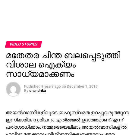
VIDEO STORIES
മതേതര ചിന്ത ബലപ്പെടുത്തി
വിശാല ഐക്യം
സാധ്യമാക്കണം
Published
9 years ago
on
December 1, 2016
By
chandrika
അയല്‍വാസികളിലൂടെ ബഹുസ്വരത ഉറപ്പുവരുത്തുന്ന
ഇസ്‌ലാമിക സമീപനം എത്രമേല്‍ ഉദാത്തമാണ് എന്ന്
പരിശോധിക്കാം. നമ്മുടെയെല്ലാം അയല്‍വാസികളില്‍
എല്ലാ മതക്കാരും വിശ്വാസികളുമുണ്ടാവും. ഒരേ