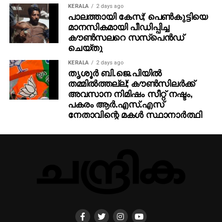
നമുക്കു മുന്നോട്ടു നീങ്ങാന്‍ സാധിക്കുകയുള്ളൂ.
KERALA
2 days ago
(അവസാനിച്ചു)
പാലത്തായി കേസ്; പെൺകുട്ടിയെ
മാനസികമായി പീഡിപ്പിച്ച
കൗൺസലറെ സസ്പെൻഡ്
RELATED TOPICS:
ചെയ്തു
UP NEXT
KERALA
2 days ago
ഒപെക് ഉല്‍പാദനം കുറച്ചു എണ്ണ വില ഉയരുന്നു
തൃശൂര്‍ ബി.ജെ.പിയില്‍
തമ്മില്‍ത്തല്ല്; കൗണ്‍സിലര്‍ക്ക്
DON'T MISS
കഷ്ടപ്പെടുത്തുന്ന ഭരണാധികാരികള്‍
അവസാന നിമിഷം സീറ്റ് നഷ്ടം,
പകരം ആര്‍.എസ്.എസ്
നേതാവിന്റെ മകള്‍ സ്ഥാനാര്‍ത്ഥി