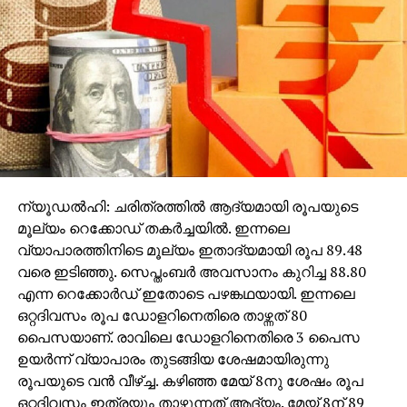
എന്ന നബി (സ) വചനം മാനവിക സൗഹാര്‍ദ്ദത്തിന്റെ
നിദര്‍ശനമല്ലെങ്കില്‍ മറ്റെന്താണ്? സിദ്ദീഖ് (റ)
ഭരണാധികാരമേറ്റപ്പോഴും ഉമറിബ്‌നുല്‍ ഖത്താബ് (റ),
ഉസ്മാനുബ്‌നു അഫ്ഫാന്‍ (റ), അലിയുബ്‌നു
അബീത്വാലിബ് (റ) എന്നിവര്‍ സാരഥ്യമേറ്റപ്പോഴും
നയപ്രഖ്യാപനം നടത്തി. എന്തായിരുന്നു അതില്‍
മുഴച്ചുനിന്നത്? മനുഷ്യ സാഹോദര്യം. എല്ലാവര്‍ക്കും
നീതി. കോപ്റ്റിക് വംശജനോട് അപമര്യാദയായി
പെരുമാറിയപ്പോഴാണ് ഗവര്‍ണറായ അംറുബ്‌നു
ആസ്വി (റ)ന്റെ മുന്നില്‍ വെച്ച് മകന് പൊതിരെ
ന്യൂഡല്‍ഹി: ചരിത്രത്തില്‍ ആദ്യമായി രൂപയുടെ
തല്ലുകിട്ടിയത്. അടിച്ചതാകട്ടെ കോപ്റ്റിക് വംശജനും!
മൂല്യം റെക്കോഡ് തകര്‍ച്ചയില്‍. ഇന്നലെ
ഉമറിബ്‌നുല്‍ ഖത്താബ് (റ) ഈലിയ കരാര്‍
വ്യാപാരത്തിനിടെ മൂല്യം ഇതാദ്യമായി രൂപ 89.48
പ്രഖ്യാപിച്ചപ്പോള്‍ ഹൃദയം നിറഞ്ഞ് സന്തോഷിച്ചത്
വരെ ഇടിഞ്ഞു. സെപ്തംബര്‍ അവസാനം കുറിച്ച 88.80
ക്രൈസ്തവരായിരുന്നു. ഈജിപ്തിലെ മസ്ജിദ്
എന്ന റെക്കോര്‍ഡ് ഇതോടെ പഴങ്കഥയായി. ഇന്നലെ
വിശാലമാക്കാന്‍ തുനിഞ്ഞപ്പോള്‍ ക്രൈസ്തവ
ഒറ്റദിവസം രൂപ ഡോളറിനെതിരെ താഴ്ന്നത് 80
സഹോദരിയുടെ പുരയിടം ഇടിച്ചു നിരപ്പാക്കേണ്ടിവന്നു.
പൈസയാണ്. രാവിലെ ഡോളറിനെതിരെ 3 പൈസ
ഗവര്‍ണര്‍ അംറുബ്‌നു ആസ്വ (റ) ആ സ്ത്രീയോട്
ഉയര്‍ന്ന് വ്യാപാരം തുടങ്ങിയ ശേഷമായിരുന്നു
കാര്യം പറഞ്ഞു മനസ്സിലാക്കാന്‍ ശ്രമിക്കുകയും
രൂപയുടെ വന്‍ വീഴ്ച്ച. കഴിഞ്ഞ മേയ് 8നു ശേഷം രൂപ
ആവശ്യത്തിലേറെ നഷ്ട പരിഹാരം വാഗ്ദാനം
ഒറ്റദിവസം ഇത്രയും താഴുന്നത് ആദ്യം. മേയ് 8ന് 89