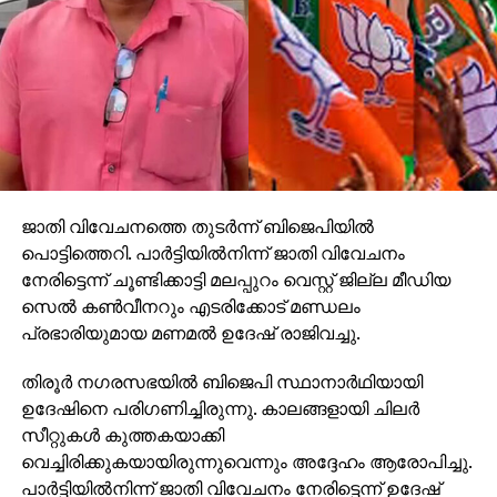
ഇന്ത്യ പോലുള്ള രാജ്യങ്ങളില്‍ ഏകീകൃത സിവില്‍
കോഡുപോലുള്ള നിരവധി ഭീഷണികള്‍ ഉണ്ട്.
ആദ്യമായി, സമുദായത്തിന്റെ ഐക്യത്തിലൂടെയും
പൊതുവായ യോജിപ്പിലൂടെയുമാണ് പ്രതിരോധ നിര
തീര്‍ക്കേണ്ടത്. വിശുദ്ധ ഖുര്‍ആന്‍ അധ്യായം 61
സ്വഫ്ഫില്‍ നാലാം വചനം- (കല്ലുകള്‍) സുദൃഢമായി
സംയോജിപ്പിച്ച ഒരു മതില്‍പോലെ
അണിചേര്‍ന്നുകൊണ്ട് തന്റെ മാര്‍ഗത്തില്‍ യുദ്ധം
ജാതി വിവേചനത്തെ തുടര്‍ന്ന് ബിജെപിയില്‍
ചെയ്യുന്നവരെ തീര്‍ച്ചയായും അല്ലാഹു
പൊട്ടിത്തെറി. പാര്‍ട്ടിയില്‍നിന്ന് ജാതി വിവേചനം
ഇഷ്ടപ്പെടുന്നു. ഇങ്ങനെ രൂപപ്പെടുന്ന ഐക്യം മിതത്വ
നേരിട്ടെന്ന് ചൂണ്ടിക്കാട്ടി മലപ്പുറം വെസ്റ്റ് ജില്ല മീഡിയ
നിലപാട് അഥവാ മാധ്യമ സമീപനം സ്വീകരിച്ചു
സെല്‍ കണ്‍വീനറും എടരിക്കോട് മണ്ഡലം
കൊണ്ടാവണം. ഭീകരവാദം, തീവ്രവാദം
പ്രഭാരിയുമായ മണമല്‍ ഉദേഷ് രാജിവച്ചു.
എന്നിവക്കെതിരെ സന്ധിയില്ലാ നിലപാടുവേണം.
തിരൂര്‍ നഗരസഭയില്‍ ബിജെപി സ്ഥാനാര്‍ഥിയായി
നിരപരാധിക്കെതിരെ ഹിംസ പ്രയോഗിക്കുന്നവര്‍ ആരോ
ഉദേഷിനെ പരിഗണിച്ചിരുന്നു. കാലങ്ങളായി ചിലര്‍
അവരാണ് ഭീകരവാദികള്‍. ഭരണകൂട ഭീകരതയാണ്
സീറ്റുകള്‍ കുത്തകയാക്കി
ഏറ്റവും വലിയ ഭീഷണിയായി നിലകൊള്ളുന്നത്. ദേശീയ
വെച്ചിരിക്കുകയായിരുന്നുവെന്നും അദ്ദേഹം ആരോപിച്ചു.
രാഷ്ട്രങ്ങള്‍ മറ്റു ദേശീയ ഭരണകൂടങ്ങള്‍ സ്വന്തം
പാര്‍ട്ടിയില്‍നിന്ന് ജാതി വിവേചനം നേരിട്ടെന്ന് ഉദേഷ്
ജനതയുടെമേല്‍ നടത്തുന്ന ഭീകരതയുമാണ് ഇവയില്‍